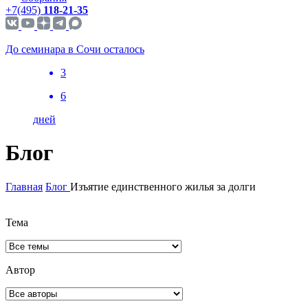
+7(495)
118-21-35
До семинара в Сочи осталось
3
6
дней
Блог
Главная
Блог
Изъятие единственного жилья за долги
Тема
Автор