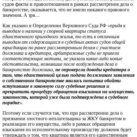
судов факты и правоотношения в рамках рассмотрения дела о
банкротстве, оказывается, что не имели никакого правового
значения. А зря…
Как указано в Определении Верховного Суда РФ
«придя к
выводам о наличии у спорной квартиры статуса
единственного пригодного жилья, то есть к отличным
выводам от содержащихся в судебных актах судов общей
юрисдикции по ранее рассмотренным делам с участием
должника и кредитора, арбитражные суды не привели
соответствующие мотивы, не указали какие-либо новые
обстоятельства, возникшие после возбуждения дела о
банкротстве должника,
не опровергли доводы кредитора о
том, что единственной целью подачи должником заявления
о собственном банкротстве явилась попытка обойти
вступившие в законную силу судебные решения и
прекратить процедуру обращения взыскания на имущество,
законность, которой уже была подтверждена в судебном
порядке
».
Поэтому если случится так, что при рассмотрении дела о
признании злостного неплательщика за ЖКУ банкротом и
реализации его имущества, либо в рамках обращения
взыскания по исполнительному производству должник будет
утверждать о том, что квартира является его единственным