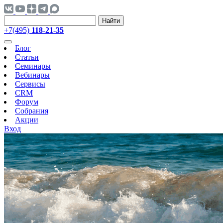
Найти
+7(495)
118-21-35
Блог
Статьи
Семинары
Вебинары
Сервисы
CRM
Форум
Собрания
Акции
Вход