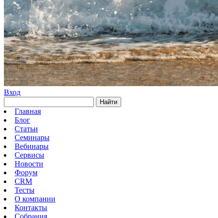
Вход
Найти
Главная
Блог
Статьи
Семинары
Вебинары
Сервисы
Новости
Форум
CRM
Тесты
О компании
Контакты
Собрания