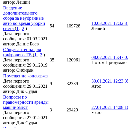
автор:
Леший
Введение
дополнительного
сбора за неубранные
авто во время уборки
10.03.2021 12:32:3
54
109728
снега
(
1
,
2
)
Леший
Дата первого
сообщения:
01.03.2021
автор:
Денис Боев
Общая антенна для
цифрового ТВ
(
1
,
2
)
08.02.2021 15:47:0
Дата первого
35
120961
Потом Придумаю
сообщения:
29.01.2019
автор:
Сибиряк
Помещение консьержа
Дата первого
30.01.2021 12:23:3
9
32339
сообщения:
29.01.2021
Атос
автор:
Дик Судья
Вопросы по
правомерности аренды
машиномест
27.01.2021 14:08:
3
29429
Дата первого
хо-хо
сообщения:
27.01.2021
автор:
Дик Судья