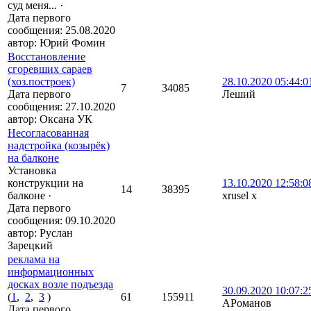
суд меня...
·
Дата первого
сообщения:
25.08.2020
автор:
Юрий Фомин
Восстановление
сгоревших сараев
(хоз.построек)
28.10.2020 05:44:0
7
34085
Дата первого
Леший
сообщения:
27.10.2020
автор:
Оксана УК
Несогласованная
надстройка (козырёк)
на балконе
Установка
конструкции на
13.10.2020 12:58:0
14
38395
балконе
·
xrusel x
Дата первого
сообщения:
09.10.2020
автор:
Руслан
Зарецкий
реклама на
информационных
досках возле подъезда
30.09.2020 10:07:2
(
1
,
2
,
3
)
61
155911
АРоманов
Дата первого