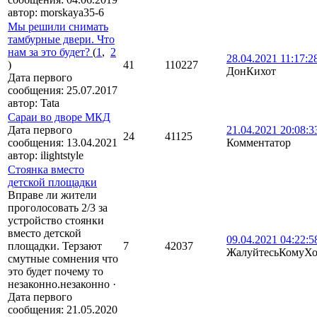
автор:
morskaya35-6
Мы решили снимать
тамбурные двери. Что
нам за это будет?
(
1
,
2
28.04.2021 11:17:2
)
41
110227
ДонКихот
Дата первого
сообщения:
25.07.2017
автор:
Tata
Сараи во дворе МКД
Дата первого
21.04.2021 20:08:3
24
41125
сообщения:
13.04.2021
Комментатор
автор:
ilightstyle
Стоянка вместо
детской площадки
Вправе ли жители
проголосовать 2/3 за
устройство стоянки
вместо детской
09.04.2021 04:22:5
площадки. Терзают
7
42037
ЖалуйтесьКомуХо
смутные сомнения что
это будет почему то
незаконно.незаконно
·
Дата первого
сообщения:
21.05.2020