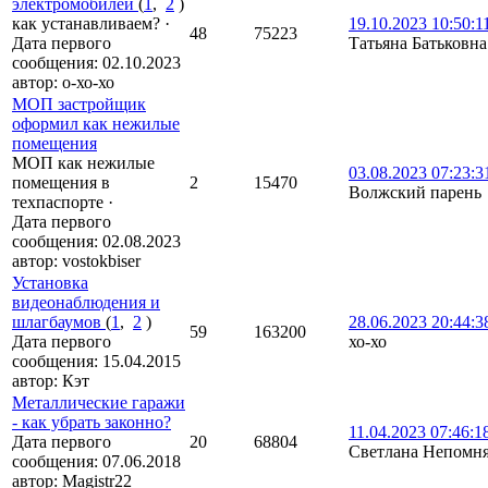
электромобилей
(
1
,
2
)
как устанавливаем?
·
19.10.2023 10:50:1
48
75223
Дата первого
Татьяна Батьковна
сообщения:
02.10.2023
автор:
о-хо-хо
МОП застройщик
оформил как нежилые
помещения
МОП как нежилые
03.08.2023 07:23:3
помещения в
2
15470
Волжский парень
техпаспорте
·
Дата первого
сообщения:
02.08.2023
автор:
vostokbiser
Установка
видеонаблюдения и
шлагбаумов
(
1
,
2
)
28.06.2023 20:44:
59
163200
Дата первого
хо-хо
сообщения:
15.04.2015
автор:
Кэт
Металлические гаражи
- как убрать законно?
11.04.2023 07:46:1
Дата первого
20
68804
Светлана Непомн
сообщения:
07.06.2018
автор:
Magistr22