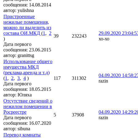
сообщения:
14.08.2014
автор:
yulishna
Пристроенные
нежилые помещения,
можно ли выделить из
состава ОИ.МКД
(
1
,
2
29.09.2020 23:04:
39
232243
)
хо-хо
Дата первого
сообщения:
23.06.2015
автор:
granittsg
Использование общего
имущества МКД
(реклама,аренда и т.д)
04.09.2020 14:58:2
(
1
,
2
,
3
,
4
)
117
311302
razin
Дата первого
сообщения:
18.05.2015
автор:
Юляха
Отсутствие сведений о
нежилом помещении в
Росреестре
04.09.2020 14:29:2
5
37908
Дата первого
razin
сообщения:
16.07.2020
автор:
sibuna
Перевод комнаты