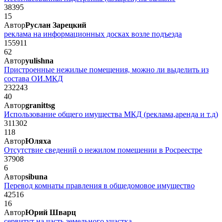
38395
15
Автор
Руслан Зарецкий
реклама на информационных досках возле подъезда
155911
62
Автор
yulishna
Пристроенные нежилые помещения, можно ли выделить из
состава ОИ.МКД
232243
40
Автор
granittsg
Использование общего имущества МКД (реклама,аренда и т.д)
311302
118
Автор
Юляха
Отсутствие сведений о нежилом помещении в Росреестре
37908
6
Автор
sibuna
Перевод комнаты правления в общедомовое имущество
42516
16
Автор
Юрий Шварц
сервитут на часть земельного участка