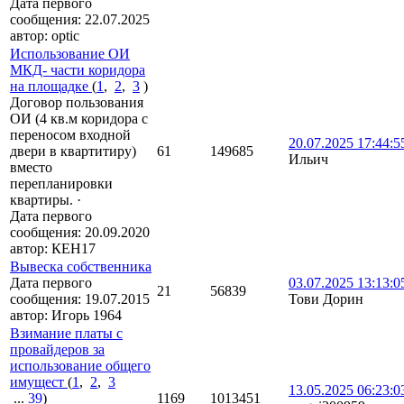
Дата первого
сообщения:
22.07.2025
автор:
optic
Использование ОИ
МКД- части коридора
на площадке
(
1
,
2
,
3
)
Договор пользования
ОИ (4 кв.м коридора с
переносом входной
20.07.2025 17:44:5
двери в квартитиру)
61
149685
Ильич
вместо
перепланировки
квартиры.
·
Дата первого
сообщения:
20.09.2020
автор:
КЕН17
Вывеска собственника
Дата первого
03.07.2025 13:13:0
21
56839
сообщения:
19.07.2015
Тови Дорин
автор:
Игорь 1964
Взимание платы с
провайдеров за
использование общего
имущест
(
1
,
2
,
3
13.05.2025 06:23:0
...
39
)
1169
1013451