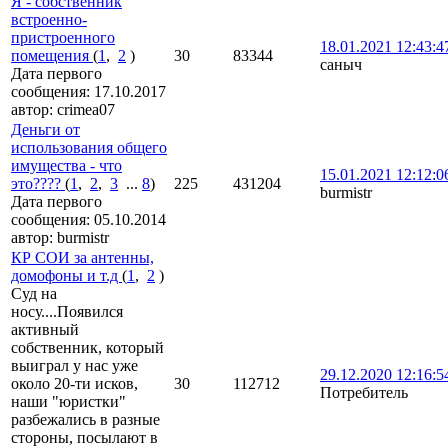
Я - собственник
встроенно-
пристроенного
18.01.2021 12:43:4
помещения
(
1
,
2
)
30
83344
саныч
Дата первого
сообщения:
17.10.2017
автор:
crimea07
Деньги от
использования общего
имущества - что
15.01.2021 12:12:0
это????
(
1
,
2
,
3
...
8
)
225
431204
burmistr
Дата первого
сообщения:
05.10.2014
автор:
burmistr
КР СОИ за антенны,
домофоны и т.д
(
1
,
2
)
Суд на
носу....Появился
активный
собственник, который
выиграл у нас уже
29.12.2020 12:16:5
около 20-ти исков,
30
112712
Потребитель
наши "юристки"
разбежались в разные
стороны, посылают в