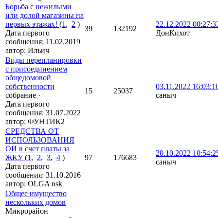
Борьба с нежилыми
или долой магазины на
первых этажах!
(
1
,
2
)
22.12.2022 00:27:3
39
132192
Дата первого
ДонКихот
сообщения:
11.02.2019
автор:
Ильич
Виды перепланировки
с присоединением
общедомовой
собственности
03.11.2022 16:03:1
15
25037
собрание
·
саныч
Дата первого
сообщения:
31.07.2022
автор:
ФУНТИК2
СРЕДСТВА ОТ
ИСПОЛЬЗОВАНИЯ
ОИ в счет платы за
20.10.2022 10:54:2
ЖКУ
(
1
,
2
,
3
,
4
)
97
176683
саныч
Дата первого
сообщения:
31.10.2016
автор:
OLGA nsk
Общее имущество
нескольких домов
Микрорайон