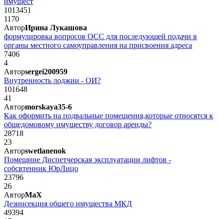
имущест
1013451
1170
Автор
Ирина Лукашова
формулировка вопросов ОСС для последующей подачи в
органы местного самоуправления на присвоения адреса
7406
4
Автор
sergei200959
Внутренность лоджии - ОИ?
101648
41
Автор
morskaya35-6
Как оформить на подвальные помещения,которые относятся к
общедомовому имуществу договор аренды?
28718
23
Автор
swetlanenok
Помещние Диспетчерская эксплуатации лифтов -
собсвтенник ЮрЛицо
23796
26
Автор
MaX
Дезинсекция общего имущества МКД
49394