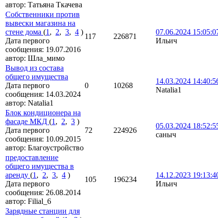
автор:
Татьяна Ткачева
Собственники против
вывески магазина на
стене дома
(
1
,
2
,
3
,
4
)
07.06.2024 15:05:0
117
226871
Дата первого
Ильич
сообщения:
19.07.2016
автор:
Шла_мимо
Вывод из состава
общего имущества
14.03.2024 14:40:5
Дата первого
0
10268
Natalia1
сообщения:
14.03.2024
автор:
Natalia1
Блок кондиционера на
фасаде МКД
(
1
,
2
,
3
)
05.03.2024 18:52:5
Дата первого
72
224926
саныч
сообщения:
10.09.2015
автор:
Благоустройство
предоставление
общего имущества в
аренду
(
1
,
2
,
3
,
4
)
14.12.2023 19:13:4
105
196234
Дата первого
Ильич
сообщения:
26.08.2014
автор:
Filial_6
Зарядные станции для