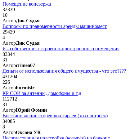
Помещение консьержа
32339
10
Автор
Дик Судья
Вопросы по правомерности аренды машиномест
29429
4
Автор
Дик Судья
Я - собственник встроенно-пристроенного помещения
83344
31
Автор
crimea07
Деньги от использования общего имущества - что это????
431204
226
Автор
burmistr
КР СОИ за антенны, домофоны и т.д
112712
31
Автор
Юрий Фомин
Восстановление сгоревших сараев (хоз.построек)
34085
8
Автор
Оксана УК
Несогласованная надстройка (козырёк) на балконе