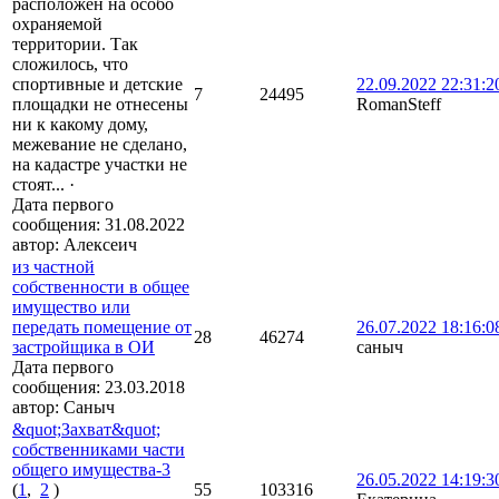
расположен на особо
охраняемой
территории. Так
сложилось, что
спортивные и детские
22.09.2022 22:31:2
7
24495
площадки не отнесены
RomanSteff
ни к какому дому,
межевание не сделано,
на кадастре участки не
стоят...
·
Дата первого
сообщения:
31.08.2022
автор:
Алексеич
из частной
собственности в общее
имущество или
передать помещение от
26.07.2022 18:16:0
28
46274
застройщика в ОИ
саныч
Дата первого
сообщения:
23.03.2018
автор:
Саныч
&quot;Захват&quot;
собственниками части
общего имущества-3
26.05.2022 14:19:3
(
1
,
2
)
55
103316