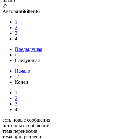
63193
27
Автор
antikiller36
1
2
3
4
Предыдущая
/
Следующая
Начало
/
Конец
1
2
3
4
есть новые сообщения
нет новых сообщений
тема перенесена
тема прикреплена