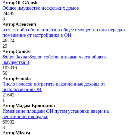
Автор
OLGA nsk
Общее имущество нескольких домов
24495
8
Автор
Алексеич
из частной собственности в общее имущество или передать
помещение от застройщика в ОИ
46274
29
Автор
Саныч
&quot;Захват&quot; собственниками части общего
имущества-3
103316
56
Автор
Femida
Число голосов потратить накопленные доходы от
использования ОИ
21642
1
Автор
Мадам Брошкина
Изменение площади ОИ путем установки двери на
лестничной площадке
69932
31
Автор
Mirara