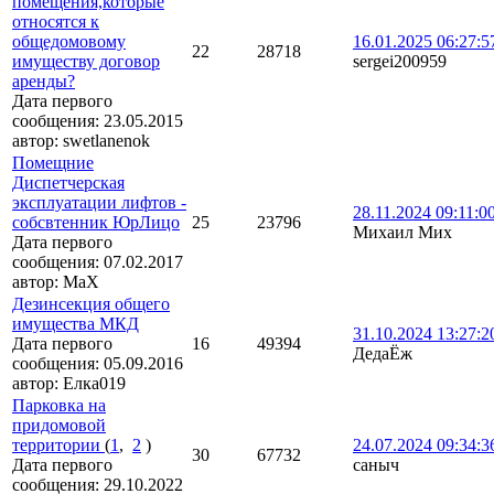
помещения,которые
относятся к
общедомовому
16.01.2025 06:27:5
22
28718
имуществу договор
sergei200959
аренды?
Дата первого
сообщения:
23.05.2015
автор:
swetlanenok
Помещние
Диспетчерская
эксплуатации лифтов -
28.11.2024 09:11:0
собсвтенник ЮрЛицо
25
23796
Михаил Мих
Дата первого
сообщения:
07.02.2017
автор:
MaX
Дезинсекция общего
имущества МКД
31.10.2024 13:27:2
Дата первого
16
49394
ДедаЁж
сообщения:
05.09.2016
автор:
Елка019
Парковка на
придомовой
территории
(
1
,
2
)
24.07.2024 09:34:3
30
67732
Дата первого
саныч
сообщения:
29.10.2022