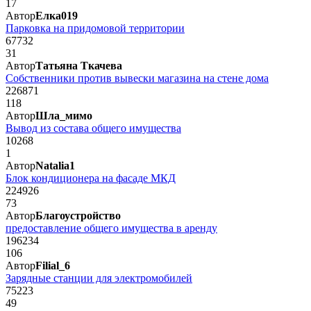
17
Автор
Елка019
Парковка на придомовой территории
67732
31
Автор
Татьяна Ткачева
Собственники против вывески магазина на стене дома
226871
118
Автор
Шла_мимо
Вывод из состава общего имущества
10268
1
Автор
Natalia1
Блок кондиционера на фасаде МКД
224926
73
Автор
Благоустройство
предоставление общего имущества в аренду
196234
106
Автор
Filial_6
Зарядные станции для электромобилей
75223
49