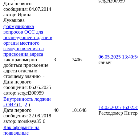
sergei200959
Дата первого
сообщения:
04.07.2014
автор:
Ирина
Лукашова
формулировка
вопросов ОСС для
последующей подачи в
органы местного
самоуправления на
присвоения адреса
06.05.2025 13:40:5
как правомерно
3
7406
саныч
добиться присвоение
адреса отдельно
стоящему зданию
·
Дата первого
сообщения:
06.05.2025
автор:
sergei200959
Внутренность лоджии
- ОИ?
(
1
,
2
)
14.02.2025 16:02:3
Дата первого
40
101648
Расходомер Питер
сообщения:
22.08.2018
автор:
morskaya35-6
Как оформить на
подвальные