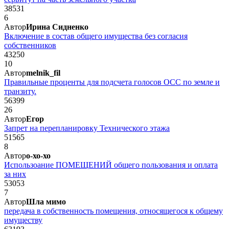
38531
6
Автор
Ирина Сидненко
Включение в состав общего имущества без согласия
собственников
43250
10
Автор
melnik_fil
Правильные проценты для подсчета голосов ОСС по земле и
транзиту.
56399
26
Автор
Егор
Запрет на перепланировку Технического этажа
51565
8
Автор
о-хо-хо
Использоание ПОМЕЩЕНИЙ общего пользования и оплата
за них
53053
7
Автор
Шла мимо
передача в собственность помещения, относящегося к общему
имуществу