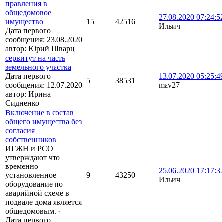
правления в
общедомовое
27.08.2020 07:24:5
имущество
15
42516
Ильич
Дата первого
сообщения:
23.08.2020
автор:
Юрий Шварц
сервитут на часть
земельного участка
Дата первого
13.07.2020 05:25:4
5
38531
сообщения:
12.07.2020
mav27
автор:
Ирина
Сидненко
Включение в состав
общего имущества без
согласия
собственников
ИГЖН и РСО
утверждают что
временно
25.06.2020 17:17:3
установленное
9
43250
Ильич
оборудование по
аварийной схеме в
подвале дома является
общедомовым.
·
Дата первого