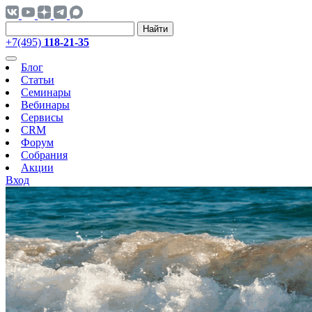
Найти
+7(495)
118-21-35
Блог
Статьи
Семинары
Вебинары
Сервисы
CRM
Форум
Собрания
Акции
Вход