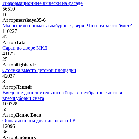
Информационные вывески на фасаде
56510
16
Автор
morskaya35-6
Мы решили снимать тамбурные двери. Что нам за это будет?
110227
42
Автор
Tata
Сараи во дворе МКД
41125
25
Автор
ilightstyle
Стоянка вместо детской площадки
42037
8
Автор
Леший
Введение дополнительного сбора за неубранные авто во
время уборки снега
109728
55
Автор
Денис Боев
Общая антенна для цифрового ТВ
120961
36
Автор
Сибиряк