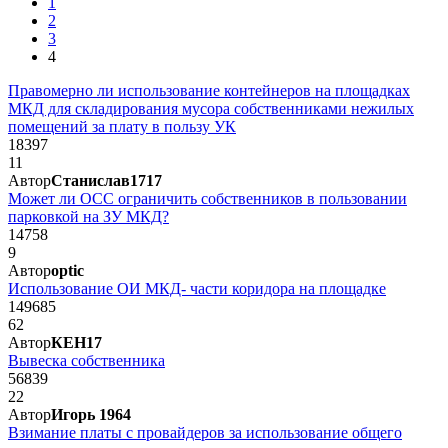
1
2
3
4
Правомерно ли использование контейнеров на площадках
МКД для складирования мусора собственниками нежилых
помещений за плату в пользу УК
18397
11
Автор
Станислав1717
Может ли ОСС ограничить собственников в пользовании
парковкой на ЗУ МКД?
14758
9
Автор
optic
Использование ОИ МКД- части коридора на площадке
149685
62
Автор
КЕН17
Вывеска собственника
56839
22
Автор
Игорь 1964
Взимание платы с провайдеров за использование общего