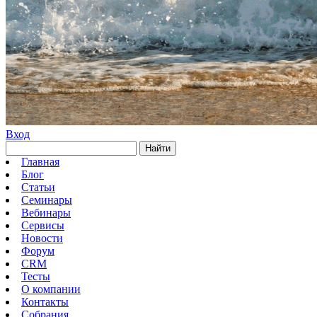
Вход
Найти
Главная
Блог
Статьи
Семинары
Вебинары
Сервисы
Новости
Форум
CRM
Тесты
О компании
Контакты
Собрания