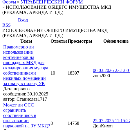
Форум
»
УПРАВЛЕНЧЕСКИЙ ФОРУМ
»
ИСПОЛЬЗОВАНИЕ ОБЩЕГО ИМУЩЕСТВА МКД
(РЕКЛАМА, АРЕНДА И Т.Д.)
Вход
RSS
ИСПОЛЬЗОВАНИЕ ОБЩЕГО ИМУЩЕСТВА МКД
(РЕКЛАМА, АРЕНДА И Т.Д.)
Темы
Ответы
Просмотры
Обновление
Правомерно ли
использование
контейнеров на
площадках МКД для
складирования мусора
06.03.2026 23:13:0
собственниками
10
18397
zom2000
нежилых помещений
за плату в пользу УК
Дата первого
сообщения:
30.10.2025
автор:
Станислав1717
Может ли ОСС
ограничить
собственников в
пользовании
25.07.2025 11:15:2
8
14758
парковкой на ЗУ МКД?
ДонКихот