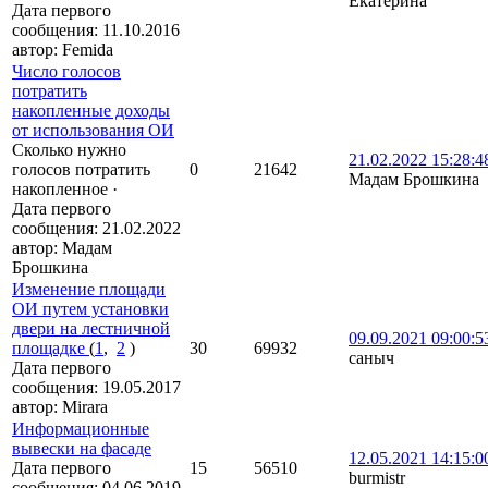
Екатерина
Дата первого
сообщения:
11.10.2016
автор:
Femida
Число голосов
потратить
накопленные доходы
от использования ОИ
Сколько нужно
21.02.2022 15:28:4
голосов потратить
0
21642
Мадам Брошкина
накопленное
·
Дата первого
сообщения:
21.02.2022
автор:
Мадам
Брошкина
Изменение площади
ОИ путем установки
двери на лестничной
09.09.2021 09:00:5
площадке
(
1
,
2
)
30
69932
саныч
Дата первого
сообщения:
19.05.2017
автор:
Mirara
Информационные
вывески на фасаде
12.05.2021 14:15:0
Дата первого
15
56510
burmistr
сообщения:
04.06.2019