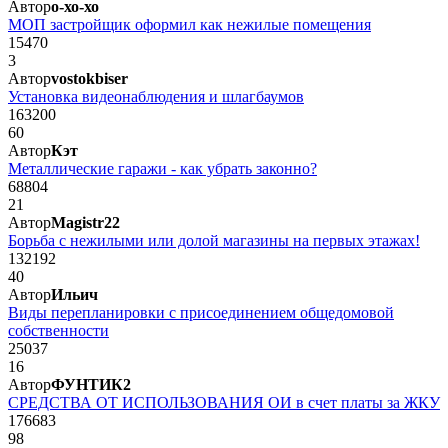
Автор
о-хо-хо
МОП застройщик оформил как нежилые помещения
15470
3
Автор
vostokbiser
Установка видеонаблюдения и шлагбаумов
163200
60
Автор
Кэт
Металлические гаражи - как убрать законно?
68804
21
Автор
Magistr22
Борьба с нежилыми или долой магазины на первых этажах!
132192
40
Автор
Ильич
Виды перепланировки с присоединением общедомовой
собственности
25037
16
Автор
ФУНТИК2
СРЕДСТВА ОТ ИСПОЛЬЗОВАНИЯ ОИ в счет платы за ЖКУ
176683
98