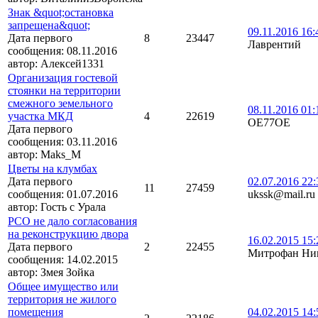
Знак &quot;остановка
запрещена&quot;
09.11.2016 16:
Дата первого
8
23447
Лаврентий
сообщения:
08.11.2016
автор:
Алексей1331
Организация гостевой
стоянки на территории
смежного земельного
08.11.2016 01:
участка МКД
4
22619
OE77OE
Дата первого
сообщения:
03.11.2016
автор:
Maks_M
Цветы на клумбах
Дата первого
02.07.2016 22:
11
27459
сообщения:
01.07.2016
ukssk@mail.ru
автор:
Гость с Урала
РСО не дало согласования
на реконструкцию двора
16.02.2015 15:
Дата первого
2
22455
Митрофан Ни
сообщения:
14.02.2015
автор:
Змея Зойка
Общее имущество или
территория не жилого
помещения
04.02.2015 14: