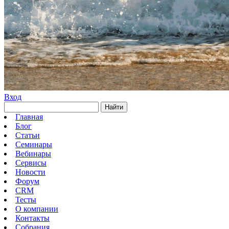
Вход
Найти
Главная
Блог
Статьи
Семинары
Вебинары
Сервисы
Новости
Форум
CRM
Тесты
О компании
Контакты
Собрания