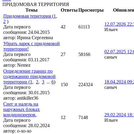
ПРИДОМОВАЯ ТЕРРИТОРИЯ
Темы
Ответы
Просмотры
Обновлен
Придомовая територия
(
1
,
2
)
12.07.2026 22:
Дата первого
42
61113
Ильич
сообщения:
24.04.2015
автор:
Ирина Сергеевна
Убрать ларек с придомовой
территории!
02.07.2025 12:
Дата первого
27
58166
саныч
сообщения:
03.11.2017
автор:
Nemez
Определение границ по
содержанию придомовой
территории
(
1
,
2
,
3
...
6
)
18.04.2024 09:
150
224324
Дата первого
саныч
сообщения:
30.01.2015
автор:
antikiller36
Снег и наледь на
наружных блоках
кондиционеров.
29.02.2024 18:
12
7148
Дата первого
Ильич
сообщения:
28.02.2024
автор:
о-хо-хо