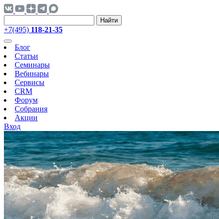
Найти
+7(495)
118-21-35
Блог
Статьи
Семинары
Вебинары
Сервисы
CRM
Форум
Собрания
Акции
Вход