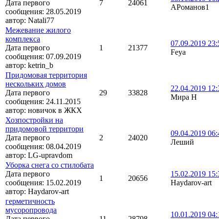
Дата первого
7
24061
АРоманов1
сообщения:
28.05.2019
автор:
Natali77
Межевание жилого
комплекса
07.09.2019 23:
Дата первого
1
21377
Feya
сообщения:
07.09.2019
автор:
ketrin_b
Придомовая территория
нескольких домов
22.04.2019 12:
Дата первого
29
33828
Мира Н
сообщения:
24.11.2015
автор:
новичок в ЖКХ
Хозпостройки на
придомовой территори
09.04.2019 06:
Дата первого
2
24020
Леший
сообщения:
08.04.2019
автор:
LG-upravdom
Уборка снега со стилобата
Дата первого
15.02.2019 15:
1
20656
сообщения:
15.02.2019
Haydarov-art
автор:
Haydarov-art
герметичность
мусоропровода
10.01.2019 04:
Дата первого
11
28798