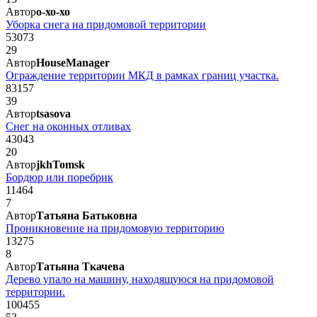
Автор
о-хо-хо
Уборка снега на придомовой территории
53073
29
Автор
HouseManager
Ограждение территории МКД в рамках границ участка.
83157
39
Автор
tsasova
Снег на оконных отливах
43043
20
Автор
jkhTomsk
Бордюр или поребрик
11464
7
Автор
Татьяна Батьковна
Проникновение на придомовую территорию
13275
8
Автор
Татьяна Ткачева
Дерево упало на машину, находящуюся на придомовой
территории.
100455