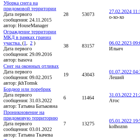
Уборка снега на
придомовой территории
27.02.2024 11:
Дата первого
28
53073
о-хо-хо
сообщения:
24.11.2015
автор:
HouseManager
Ограждение территории
МКД в рамках границ
участка.
(
1
,
2
)
06.02.2023 09:
38
83157
Дата первого
Ильич
сообщения:
29.09.2016
автор:
tsasova
Снег на оконных отливах
Дата первого
01.07.2022 04:
19
43043
сообщения:
09.02.2015
Леший
автор:
jkhTomsk
Бордюр или поребрик
Дата первого
31.03.2022 21:
6
11464
сообщения:
31.03.2022
Атос
автор:
Татьяна Батьковна
Проникновение на
придомовую территорию
05.01.2022 19:
Дата первого
7
13275
kolhoznn
сообщения:
03.01.2022
автор:
Татьяна Ткачева