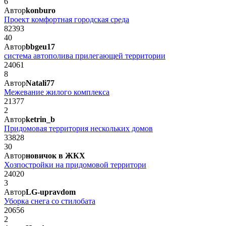
6
Автор
konburo
Проект комфортная городская среда
82393
40
Автор
bbgeu17
система автополива прилегающей территории
24061
8
Автор
Natali77
Межевание жилого комплекса
21377
2
Автор
ketrin_b
Придомовая территория нескольких домов
33828
30
Автор
новичок в ЖКХ
Хозпостройки на придомовой территори
24020
3
Автор
LG-upravdom
Уборка снега со стилобата
20656
2