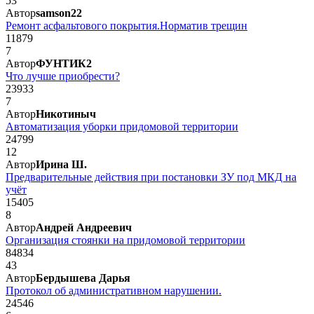
53
Автор
samson22
Ремонт асфальтового покрытия.Норматив трещин
11879
7
Автор
ФУНТИК2
Что лучше приобрести?
23933
7
Автор
Никотиныч
Автоматизация уборки придомовой территории
24799
12
Автор
Ирина Ш.
Предварительные действия при постановки ЗУ под МКД на
учёт
15405
8
Автор
Андрей Андреевич
Организация стоянки на придомовой территории
84834
43
Автор
Бердышева Дарья
Протокол об административном нарушении.
24546