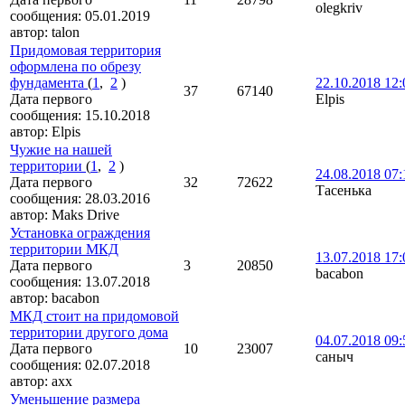
olegkriv
сообщения:
05.01.2019
автор:
talon
Придомовая территория
оформлена по обрезу
фундамента
(
1
,
2
)
22.10.2018 12:
37
67140
Дата первого
Elpis
сообщения:
15.10.2018
автор:
Elpis
Чужие на нашей
территории
(
1
,
2
)
24.08.2018 07:
Дата первого
32
72622
Тасенька
сообщения:
28.03.2016
автор:
Maks Drive
Установка ограждения
территории МКД
13.07.2018 17:
Дата первого
3
20850
bacabon
сообщения:
13.07.2018
автор:
bacabon
МКД стоит на придомовой
территории другого дома
04.07.2018 09:
Дата первого
10
23007
саныч
сообщения:
02.07.2018
автор:
axx
Уменьшение размера