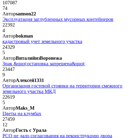
107087
74
Автор
samson22
Эксплуатация заглубленных мусорных контейнеров
22392
4
Автор
bokman
кадастровый учет земельного участка
24329
5
Автор
ВиталийизВоронежа
Знак &quot;остановка запрещена&quot;
23447
9
Автор
Алексей1331
Организация гостевой стоянки на территории смежного
земельного участка МКД
22619
5
Автор
Maks_M
Цветы на клумбах
27459
12
Автор
Гость с Урала
РСО не дало согласования на реконструкцию двора