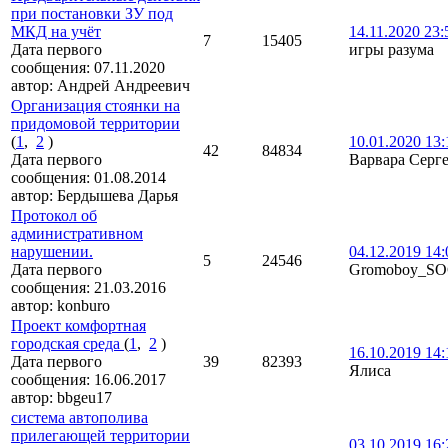
при постановки ЗУ под
МКД на учёт
14.11.2020 23:
7
15405
Дата первого
игры разума
сообщения:
07.11.2020
автор:
Андрей Андреевич
Организация стоянки на
придомовой территории
(
1
,
2
)
10.01.2020 13:
42
84834
Дата первого
Варвара Серг
сообщения:
01.08.2014
автор:
Бердышева Дарья
Протокол об
административном
нарушении.
04.12.2019 14:
5
24546
Дата первого
Gromoboy_SO
сообщения:
21.03.2016
автор:
konburo
Проект комфортная
городская среда
(
1
,
2
)
16.10.2019 14:
Дата первого
39
82393
Ялиса
сообщения:
16.06.2017
автор:
bbgeu17
система автополива
прилегающей территории
03.10.2019 16: