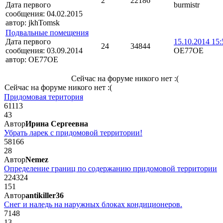
2
22186
Дата первого
burmistr
сообщения:
04.02.2015
автор:
jkhTomsk
Подвальные помещения
Дата первого
15.10.2014 15:
24
34844
сообщения:
03.09.2014
OE77OE
автор:
OE77OE
Сейчас на форуме никого нет :(
Сейчас на форуме никого нет :(
Придомовая територия
61113
43
Автор
Ирина Сергеевна
Убрать ларек с придомовой территории!
58166
28
Автор
Nemez
Определение границ по содержанию придомовой территории
224324
151
Автор
antikiller36
Снег и наледь на наружных блоках кондиционеров.
7148
13