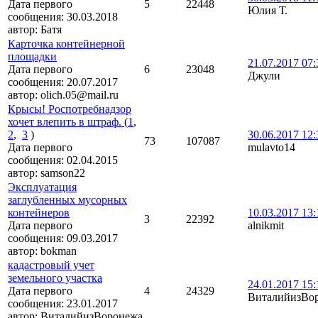
Дата первого
5
22448
Юлия Т.
сообщения:
30.03.2018
автор:
Батя
Карточка контейнерной
площадки
21.07.2017 07:
Дата первого
6
23048
Джули
сообщения:
20.07.2017
автор:
olich.05@mail.ru
Крысы! Роспотребнадзор
хочет влепить в штраф.
(
1
,
2
,
3
)
30.06.2017 12:
73
107087
Дата первого
mulavto14
сообщения:
02.04.2015
автор:
samson22
Эксплуатация
заглубленных мусорных
контейнеров
10.03.2017 13:
3
22392
Дата первого
alnikmit
сообщения:
09.03.2017
автор:
bokman
кадастровый учет
земельного участка
24.01.2017 15:
Дата первого
4
24329
ВиталийизВо
сообщения:
23.01.2017
автор:
ВиталийизВоронежа