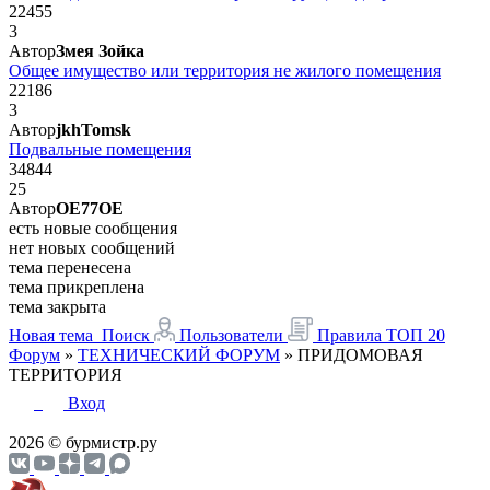
22455
3
Автор
Змея Зойка
Общее имущество или территория не жилого помещения
22186
3
Автор
jkhTomsk
Подвальные помещения
34844
25
Автор
OE77OE
есть новые сообщения
нет новых сообщений
тема перенесена
тема прикреплена
тема закрыта
Новая тема
Поиск
Пользователи
Правила
ТОП 20
Форум
»
ТЕХНИЧЕСКИЙ ФОРУМ
»
ПРИДОМОВАЯ
ТЕРРИТОРИЯ
Вход
2026 © бурмистр.ру