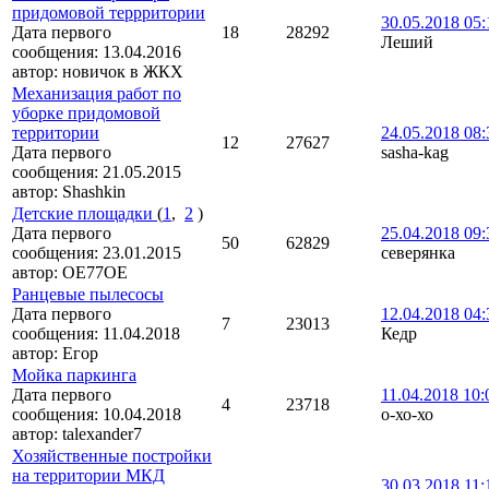
придомовой террритории
30.05.2018 05:
Дата первого
18
28292
Леший
сообщения:
13.04.2016
автор:
новичок в ЖКХ
Механизация работ по
уборке придомовой
территории
24.05.2018 08:
12
27627
Дата первого
sasha-kag
сообщения:
21.05.2015
автор:
Shashkin
Детские площадки
(
1
,
2
)
Дата первого
25.04.2018 09:
50
62829
сообщения:
23.01.2015
северянка
автор:
OE77OE
Ранцевые пылесосы
Дата первого
12.04.2018 04:
7
23013
сообщения:
11.04.2018
Кедр
автор:
Егор
Мойка паркинга
Дата первого
11.04.2018 10:
4
23718
сообщения:
10.04.2018
о-хо-хо
автор:
talexander7
Хозяйственные постройки
на территории МКД
30.03.2018 11: