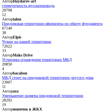
Автор
Haydarov-art
герметичность мусоропровода
28798
12
Автор
talon
Придомовая территория оформлена по обрезу фундамента
67140
38
Автор
Elpis
Чужие на нашей территории
72622
33
Автор
Maks Drive
Установка ограждения территории МКД
20850
4
Автор
bacabon
МКД стоит на придомовой территории другого дома
23007
11
Автор
axx
Уменьшение размера придомовой террритории
28292
19
Автор
новичок в ЖКХ