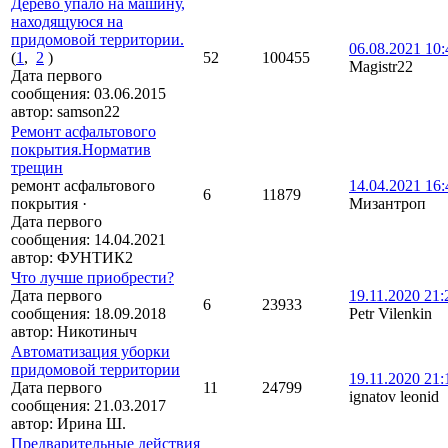
Дерево упало на машину,
находящуюся на
придомовой территории.
06.08.2021 10:
(
1
,
2
)
52
100455
Magistr22
Дата первого
сообщения:
03.06.2015
автор:
samson22
Ремонт асфальтового
покрытия.Норматив
трещин
ремонт асфальтового
14.04.2021 16:
6
11879
покрытия
·
Мизантроп
Дата первого
сообщения:
14.04.2021
автор:
ФУНТИК2
Что лучше приобрести?
Дата первого
19.11.2020 21:
6
23933
сообщения:
18.09.2018
Petr Vilenkin
автор:
Никотиныч
Автоматизация уборки
придомовой территории
19.11.2020 21:
Дата первого
11
24799
ignatov leonid
сообщения:
21.03.2017
автор:
Ирина Ш.
Предварительные действия