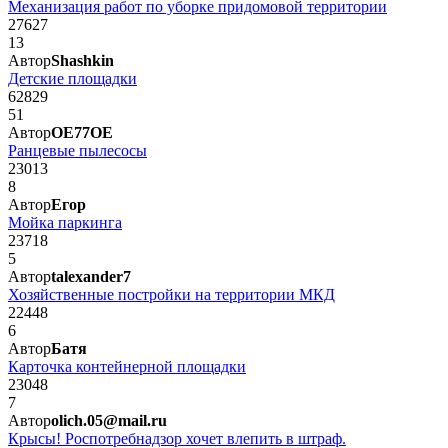
Механизация работ по уборке придомовой территории
27627
13
Автор
Shashkin
Детские площадки
62829
51
Автор
OE77OE
Ранцевые пылесосы
23013
8
Автор
Егор
Мойка паркинга
23718
5
Автор
talexander7
Хозяйственные постройки на территории МКД
22448
6
Автор
Батя
Карточка контейнерной площадки
23048
7
Автор
olich.05@mail.ru
Крысы! Роспотребнадзор хочет влепить в штраф.