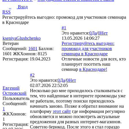
Вход
RSS
Регистрируйтесь выгодно: промокод для участников семинара
в Краснодаре
#1
Это нравится:
0
Да
/
0
Нет
kseniyaGlushchenko
13.05.2026 14:06:27
Ветеран
Регистрируйтесь выгодно:
Сообщений:
1601
Баллов:
промокод для участников
1601
ЖКХоинов: 8125
семинара в Краснодаре
Регистрация:
19.04.2023
Отличные новости для всех, кто
планирует посетить наш
семинар
в Краснодаре!
#2
Это нравится:
0
Да
/
0
Нет
02.07.2026 22:52:05
Евгений
Несколько раз мне приходилось сталкиваться с
Островский
тем, что найденные в интернете промокоды уже
Пользователь
не работали, поэтому поиски приходилось
Сообщений:
начинать заново. Позже я обратил внимание на
1
платформу
этот сайт
где информация регулярно
ЖКХоинов:
обновляется и можно посмотреть актуальные
1
предложения для разных интернет-магазинов.
Регистрация:
Советую берикод. После этого я стал гораздо