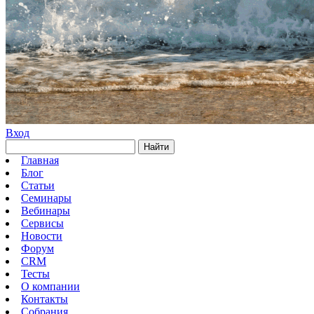
Вход
Найти
Главная
Блог
Статьи
Семинары
Вебинары
Сервисы
Новости
Форум
CRM
Тесты
О компании
Контакты
Собрания