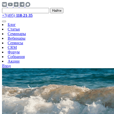
Найти
+7(495)
118-21-35
Блог
Статьи
Семинары
Вебинары
Сервисы
CRM
Форум
Собрания
Акции
Вход