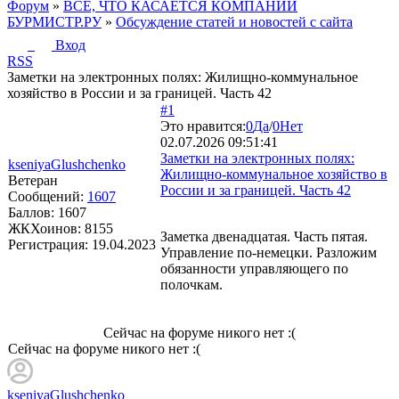
Форум
»
ВСЁ, ЧТО КАСАЕТСЯ КОМПАНИИ
БУРМИСТР.РУ
»
Обсуждение статей и новостей с сайта
Вход
RSS
Заметки на электронных полях: Жилищно-коммунальное
хозяйство в России и за границей. Часть 42
#1
Это нравится:
0
Да
/
0
Нет
02.07.2026 09:51:41
Заметки на электронных полях:
kseniyaGlushchenko
Жилищно-коммунальное хозяйство в
Ветеран
России и за границей. Часть 42
Сообщений:
1607
Баллов:
1607
ЖКХоинов: 8155
Заметка двенадцатая. Часть пятая.
Регистрация:
19.04.2023
Управление по-немецки. Разложим
обязанности управляющего по
полочкам.
Сейчас на форуме никого нет :(
Сейчас на форуме никого нет :(
kseniyaGlushchenko