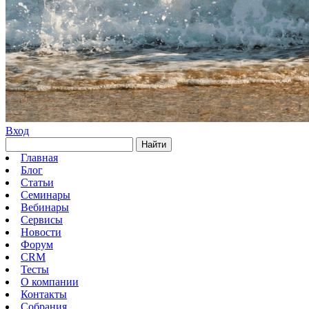
Вход
Найти
Главная
Блог
Статьи
Семинары
Вебинары
Сервисы
Новости
Форум
CRM
Тесты
О компании
Контакты
Собрания