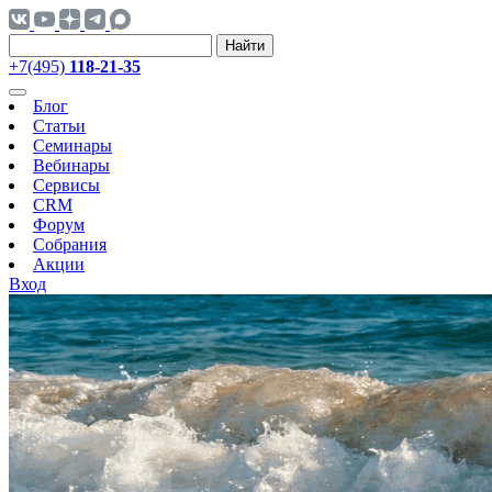
Найти
+7(495)
118-21-35
Блог
Статьи
Семинары
Вебинары
Сервисы
CRM
Форум
Собрания
Акции
Вход