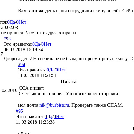
Вам в тот же день наши сотрудники скинули счёт. Сейч
тся:
0
Да
/
0
Нет
 20:02:08
и не пришел. Уточните адрес отправки
#93
Это нравится:
0
Да
/
0
Нет
06.03.2018 16:19:34
17
Добрый день! На вебинаре не была, но просмотреть не могу. 
#94
Это нравится:
0
Да
/
0
Нет
11.03.2018 11:21:51
Цитата
ССА
пишет:
7.02.2016
Счет так и не пришел. Уточните адрес отправки
моя почта
nik@burbistr.ru
. Проверьте также СПАМ.
#95
Это нравится:
0
Да
/
0
Нет
11.03.2018 11:23:38