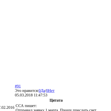
#91
Это нравится:
0
Да
/
0
Нет
05.03.2018 11:47:53
Цитата
ССА
пишет:
7.02.2016
Отправил заявку 1 марта. Прошу прислать счет