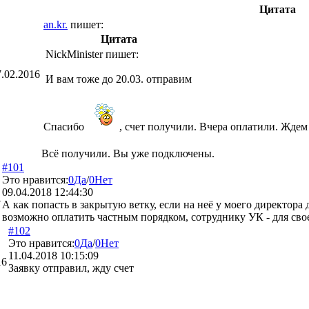
Цитата
an.kr.
пишет:
Цитата
NickMinister
пишет:
7.02.2016
И вам тоже до 20.03. отправим
Спасибо
, счет получили. Вчера оплатили. Ждем
Всё получили. Вы уже подключены.
#101
Это нравится:
0
Да
/
0
Нет
09.04.2018 12:44:30
7
А как попасть в закрытую ветку, если на неё у моего директора де
возможно оплатить частным порядком, сотруднику УК - для сво
#102
Это нравится:
0
Да
/
0
Нет
11.04.2018 10:15:09
16
Заявку отправил, жду счет