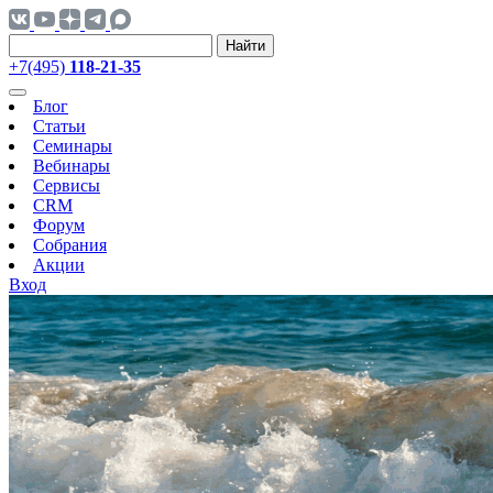
Найти
+7(495)
118-21-35
Блог
Статьи
Семинары
Вебинары
Сервисы
CRM
Форум
Собрания
Акции
Вход