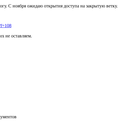
огу. С ноября ожидаю открытия доступа на закрытую ветку.
?f=108
х не оставляем.
кументов