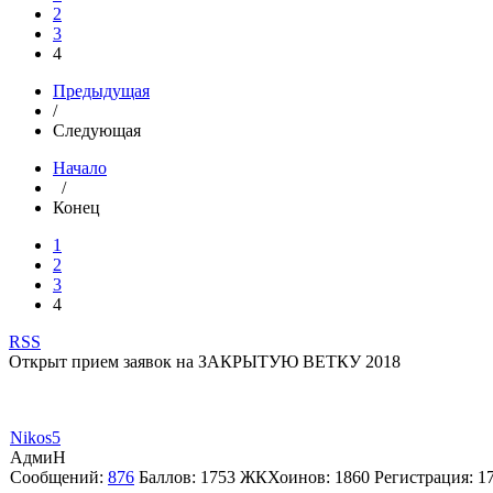
2
3
4
Предыдущая
/
Следующая
Начало
/
Конец
1
2
3
4
RSS
Открыт прием заявок на ЗАКРЫТУЮ ВЕТКУ 2018
Nikos5
АдмиН
Сообщений:
876
Баллов:
1753
ЖКХоинов: 1860
Регистрация:
1