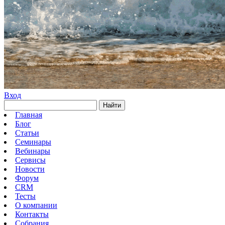
Вход
Найти
Главная
Блог
Статьи
Семинары
Вебинары
Сервисы
Новости
Форум
CRM
Тесты
О компании
Контакты
Собрания