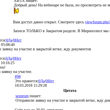
АЙТА
пишет:
Добрый день! На вебинаре не была, но просмотреть не м
Вам доступ давно открыт. Смотрите здесь
viewforum.php
Записи ТОЛЬКО в Закрытом разделе. В Мираполисе мы и
тся:
0
Да
/
0
Нет
 05:08:40
 заявку на участие в закрытой ветке, жду документов
тся:
0
Да
/
0
Нет
 10:16:25
нь!
заявку на участие.
#98
Это нравится:
0
Да
/
0
Нет
18.03.2018 11:29:28
Цитата
sezprom
пишет:
Отправили заявку на участие в закрытой ветке, жду до
Счёт вам до 20.03. отправим