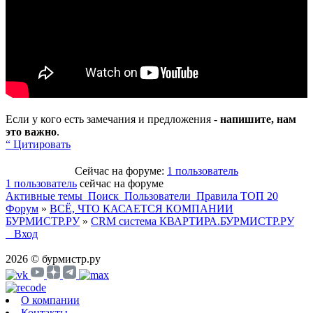
Если у кого есть замечания и предложения -
напишите, нам
это важно
.
“ Цитировать
Сейчас на форуме:
1 пользователь
1 пользователь
сейчас на форуме
Активные темы
Поиск
Пользователи
Правила
ТОП 20
Форум
»
ВСЁ, ЧТО КАСАЕТСЯ КОМПАНИИ
БУРМИСТР.РУ
»
CRM система КВАРТИРА.БУРМИСТР.РУ
Вход
2026 © бурмистр.ру
О компании
Контакты