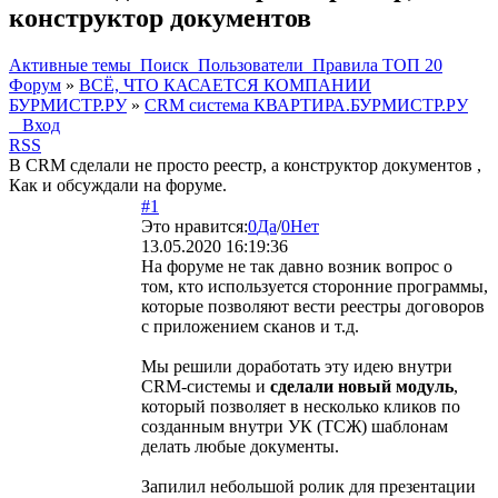
конструктор документов
Активные темы
Поиск
Пользователи
Правила
ТОП 20
Форум
»
ВСЁ, ЧТО КАСАЕТСЯ КОМПАНИИ
БУРМИСТР.РУ
»
CRM система КВАРТИРА.БУРМИСТР.РУ
Вход
RSS
В CRM сделали не просто реестр, а конструктор документов ,
Как и обсуждали на форуме.
#1
Это нравится:
0
Да
/
0
Нет
13.05.2020 16:19:36
На форуме не так давно возник вопрос о
том, кто используется сторонние программы,
которые позволяют вести реестры договоров
с приложением сканов и т.д.
Мы решили доработать эту идею внутри
CRM-системы и
сделали новый модуль
,
который позволяет в несколько кликов по
созданным внутри УК (ТСЖ) шаблонам
делать любые документы.
Запилил небольшой ролик для презентации