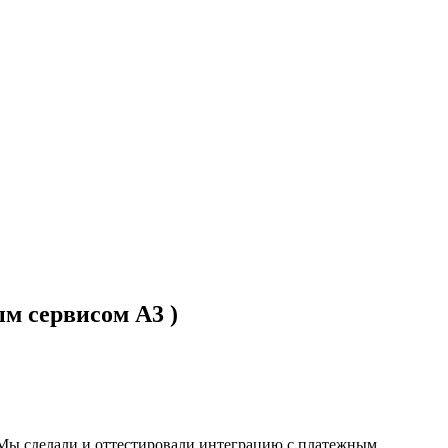
ым сервисом А3 )
,(Мы сделали и оттестировали интеграцию с платежным