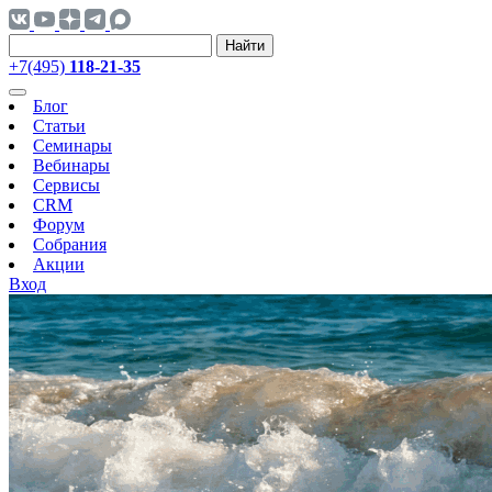
Найти
+7(495)
118-21-35
Блог
Статьи
Семинары
Вебинары
Сервисы
CRM
Форум
Собрания
Акции
Вход