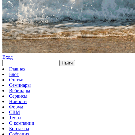
Вход
Найти
Главная
Блог
Статьи
Семинары
Вебинары
Сервисы
Новости
Форум
CRM
Тесты
О компании
Контакты
Собрания