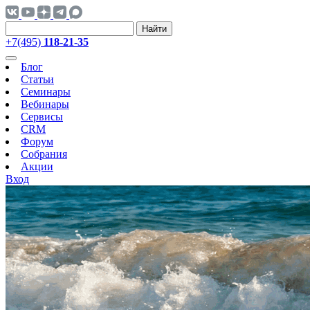
Найти
+7(495)
118-21-35
Блог
Статьи
Семинары
Вебинары
Сервисы
CRM
Форум
Собрания
Акции
Вход