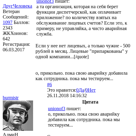
unionof3
пишет:
ДругЧеловека
а та организация, которая на себя берет
Ветеран
функции диспетчерской, как оплачивает
Сообщений:
приложение? по количеству взятых на
1097
Баллов:
обслуживание лицевых счетов? Если это, к
2343
примеру, не управляйка, а чисто аварийная
ЖКХоинов:
служба.
642
Регистрация:
Если у нее нет лицевых, а только чужие - 500
06.03.2017
рублей в месяц. Лицевые "припаркованы" у
одной компании...[/quote]
о, прикольно. пока свою аварийку добавила
как сотрудника. пока мы тестируем...
#6
Это нравится:
0
Да
/
0
Нет
26.11.2018 14:16:32
burmistr
Цитата
unionof3
пишет:
о, прикольно. пока свою аварийку
добавила как сотрудника. пока мы
тестируем...
АдмиН