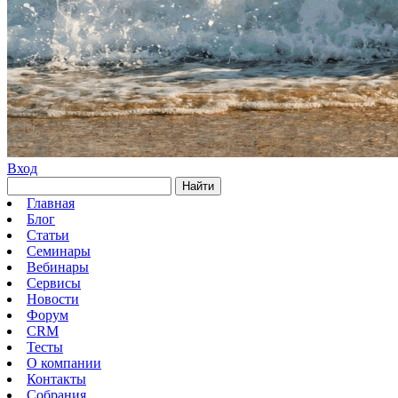
Вход
Найти
Главная
Блог
Статьи
Семинары
Вебинары
Сервисы
Новости
Форум
CRM
Тесты
О компании
Контакты
Собрания