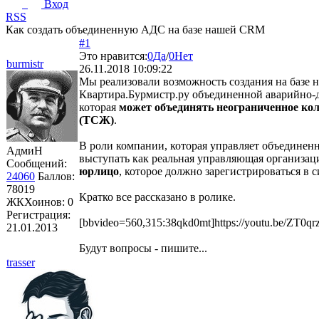
Вход
RSS
Как создать объединенную АДС на базе нашей CRM
#1
Это нравится:
0
Да
/
0
Нет
burmistr
26.11.2018 10:09:22
Мы реализовали возможность создания на базе
Квартира.Бурмистр.ру объединенной аварийно-
которая
может объединять неограниченное ко
(ТСЖ)
.
В роли компании, которая управляет объединен
АдмиН
выступать как реальная управляющая организац
Сообщений:
юрлицо
, которое должно зарегистрироваться в с
24060
Баллов:
78019
Кратко все рассказано в ролике.
ЖКХоинов: 0
Регистрация:
[bbvideo=560,315:38qkd0mt]https://youtu.be/ZT0qr
21.01.2013
Будут вопросы - пишите...
trasser