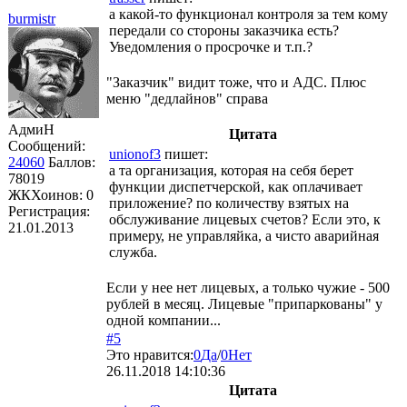
а какой-то функционал контроля за тем кому
burmistr
передали со стороны заказчика есть?
Уведомления о просрочке и т.п.?
"Заказчик" видит тоже, что и АДС. Плюс
меню "дедлайнов" справа
АдмиН
Цитата
Сообщений:
unionof3
пишет:
24060
Баллов:
а та организация, которая на себя берет
78019
функции диспетчерской, как оплачивает
ЖКХоинов: 0
приложение? по количеству взятых на
Регистрация:
обслуживание лицевых счетов? Если это, к
21.01.2013
примеру, не управляйка, а чисто аварийная
служба.
Если у нее нет лицевых, а только чужие - 500
рублей в месяц. Лицевые "припаркованы" у
одной компании...
#5
Это нравится:
0
Да
/
0
Нет
26.11.2018 14:10:36
Цитата