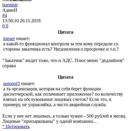
burmistr
АдмиН
#4
13:56:10
26.11.2018
0
0
Цитата
trasser
пишет:
а какой-то функционал контроля за тем кому передали со
стороны заказчика есть? Уведомления о просрочке и т.п.?
"Заказчик" видит тоже, что и АДС. Плюс меню "дедлайнов"
справа
Цитата
unionof3
пишет:
а та организация, которая на себя берет функции
диспетчерской, как оплачивает приложение? по количеству
взятых на обслуживание лицевых счетов? Если это, к
примеру, не управляйка, а чисто аварийная служба.
Если у нее нет лицевых, а только чужие - 500 рублей в месяц.
Лицевые "припаркованы" у одной компании...
“ Цитировать