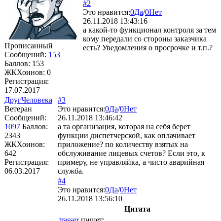
#2
Это нравится:
0
Да
/
0
Нет
26.11.2018 13:43:16
а какой-то функционал контроля за тем
кому передали со стороны заказчика
Прописанный
есть? Уведомления о просрочке и т.п.?
Сообщений:
153
Баллов:
153
ЖКХоинов: 0
Регистрация:
17.07.2017
ДругЧеловека
#3
Ветеран
Это нравится:
0
Да
/
0
Нет
Сообщений:
26.11.2018 13:46:42
1097
Баллов:
а та организация, которая на себя берет
2343
функции диспетчерской, как оплачивает
ЖКХоинов:
приложение? по количеству взятых на
642
обслуживание лицевых счетов? Если это, к
Регистрация:
примеру, не управляйка, а чисто аварийная
06.03.2017
служба.
#4
Это нравится:
0
Да
/
0
Нет
26.11.2018 13:56:10
Цитата
trasser
пишет: