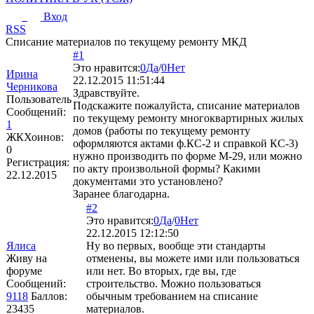
Вход
RSS
Списание материалов по текущему ремонту МКД
#1
Это нравится:
0
Да
/
0
Нет
Ирина
22.12.2015 11:51:44
Черникова
Здравствуйте.
Пользователь
Подскажите пожалуйста, списание материалов
Сообщений:
по текущему ремонту многоквартирных жилых
1
домов (работы по текущему ремонту
ЖКХоинов:
оформляются актами ф.КС-2 и справкой КС-3)
0
нужно производить по форме М-29, или можно
Регистрация:
по акту произвольной формы? Какими
22.12.2015
документами это установлено?
Заранее благодарна.
#2
Это нравится:
0
Да
/
0
Нет
22.12.2015 12:12:50
Ялиса
Ну во первых, вообще эти стандарты
Живу на
отменены, вы можете ими или пользоваться
форуме
или нет. Во вторых, где вы, где
Сообщений:
строительство. Можно пользоваться
9118
Баллов:
обычным требованием на списание
23435
материалов.