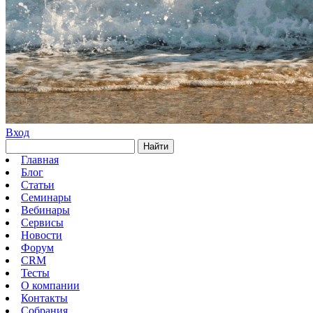
Вход
Найти
Главная
Блог
Статьи
Семинары
Вебинары
Сервисы
Новости
Форум
CRM
Тесты
О компании
Контакты
Собрания