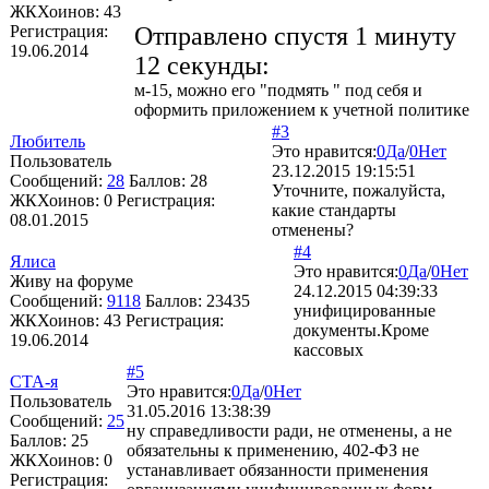
ЖКХоинов: 43
Регистрация:
Отправлено спустя 1 минуту
19.06.2014
12 секунды:
м-15, можно его "подмять " под себя и
оформить приложением к учетной политике
#3
Любитель
Это нравится:
0
Да
/
0
Нет
Пользователь
23.12.2015 19:15:51
Сообщений:
28
Баллов:
28
Уточните, пожалуйста,
ЖКХоинов: 0
Регистрация:
какие стандарты
08.01.2015
отменены?
#4
Ялиса
Это нравится:
0
Да
/
0
Нет
Живу на форуме
24.12.2015 04:39:33
Сообщений:
9118
Баллов:
23435
унифицированные
ЖКХоинов: 43
Регистрация:
документы.Кроме
19.06.2014
кассовых
#5
СТА-я
Это нравится:
0
Да
/
0
Нет
Пользователь
31.05.2016 13:38:39
Сообщений:
25
ну справедливости ради, не отменены, а не
Баллов:
25
обязательны к применению, 402-ФЗ не
ЖКХоинов: 0
устанавливает обязанности применения
Регистрация: