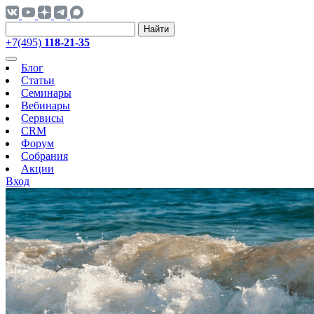
Найти
+7(495)
118-21-35
Блог
Статьи
Семинары
Вебинары
Сервисы
CRM
Форум
Собрания
Акции
Вход