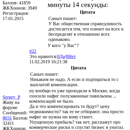
Баллов:
41859
минуты 14 секунды:
ЖКХоинов: 3949
Цитата
Регистрация:
17.01.2015
Саныч
пишет:
У Вас общественная справедливость
достигается тем, что плюют на всех и
беспределят в отношении всех
одинаково.
У кого "у Вас"?
#22
Это нравится:
0
Да
/
0
Нет
11.02.2019 16:21:38
Цитата
Саныч
пишет:
Никаким не надо. А если и подтираться то с
выплатой компенсации.
ну вообще-то уже проходили в Москве, когда
сносили нафиг полузаконные павильоны ...
Sergey_P
компенсаций не было.
Живу на
Да и что компенсировать то будут? цену
форуме
недвижимости? так ее не отбирают. она просто
Сообщений:
нафиг не нужна ни кому станет.
8031
Баллов:
Упущенную прибыль? так нет, расскажут про
32411
коммерческие риски и спустят бизнес в унитаз.
ЖКХоинов: