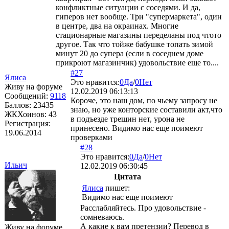
конфликтные ситуации с соседями. И да,
гиперов нет вообще. Три "супермаркета", один
в центре, два на окраинах. Многие
стационарные магазины переделаны под чтото
другое. Так что тойже бабушке топать зимой
минут 20 до супера (если в соседнем доме
прикроют магазинчик) удовольствие еще то....
#27
Ялиса
Это нравится:
0
Да
/
0
Нет
Живу на форуме
12.02.2019 06:13:13
Сообщений:
9118
Короче, это наш дом, по чьему запросу не
Баллов:
23435
знаю, но уже конторские составили акт,что
ЖКХоинов: 43
в подъезде трещин нет, урона не
Регистрация:
принесено. Видимо нас еще поимеют
19.06.2014
проверками
#28
Это нравится:
0
Да
/
0
Нет
Ильич
12.02.2019 06:30:45
Цитата
Ялиса
пишет:
Видимо нас еще поимеют
Расслабляйтесь. Про удовольствие -
сомневаюсь.
А какие к вам претензии? Перевод в
Живу на форуме