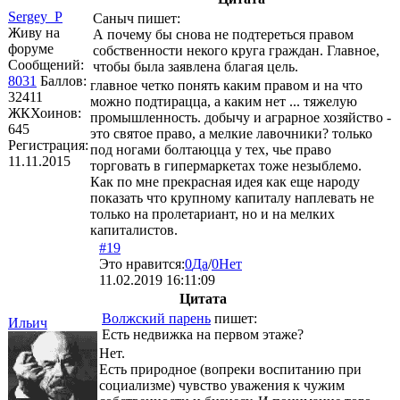
Sergey_P
Саныч
пишет:
Живу на
А почему бы снова не подтереться правом
форуме
собственности некого круга граждан. Главное,
Сообщений:
чтобы была заявлена благая цель.
8031
Баллов:
главное четко понять каким правом и на что
32411
можно подтирацца, а каким нет ... тяжелую
ЖКХоинов:
промышленность. добычу и аграрное хозяйство -
645
это святое право, а мелкие лавочники? только
Регистрация:
под ногами болтаюцца у тех, чье право
11.11.2015
торговать в гипермаркетах тоже незыблемо.
Как по мне прекрасная идея как еще народу
показать что крупному капиталу наплевать не
только на пролетариант, но и на мелких
капиталистов.
#19
Это нравится:
0
Да
/
0
Нет
11.02.2019 16:11:09
Цитата
Волжский парень
пишет:
Ильич
Есть недвижка на первом этаже?
Нет.
Есть природное (вопреки воспитанию при
социализме) чувство уважения к чужим