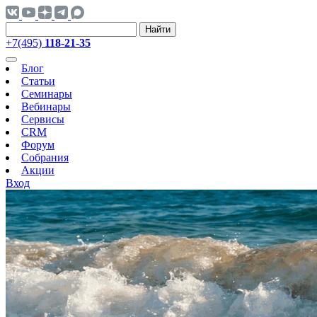
Найти
+7(495)
118-21-35
Блог
Статьи
Семинары
Вебинары
Сервисы
CRM
Форум
Собрания
Акции
Вход