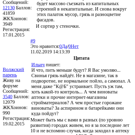
Сообщений:
будет массово съезжать из капитальных
12130
Баллов:
строений в некапитальные. И снова вокруг
41859
этих палаток мусор, грязь и разноцветие
ЖКХоинов:
фасадов.
3949
И сортир у стеночки.
Регистрация:
17.01.2015
#9
Это нравится:
0
Да
/
0
Нет
11.02.2019 14:13:39
Цитата
Ильич
пишет:
Волжский
И что, пить меньше будут? Я Вас умоляю...
парень
Свинья грязь найдёт. Не в магазине, так в
Живу на
подворотне, не нормальное пойло, а самопал. А
форуме
меня даже "К@Б" устраивает. Пусть уж там,
Сообщений:
хоть какой-то контроль... А чем виноваты
3540
Баллов:
аптеки и прочие интернет-магазины
12079
стройматериалов? А чем простые горожане
ЖКХоинов:
виноваты? За аспирином и батарейками они
990
куда пойдут?
Регистрация:
Может быть мы с вами в разных (по уровню
19.02.2015
развития) городах живем, но я за последние лет
10 и не вспомню случая, когда заходил в аптеку