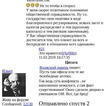
капиталистов.
Не то чтобы я спорил.
У меня скорее позитивное понимание
общественной справдливости. Ну т.е.
государство свои ништяки в виде
благоприятного регулирования, всяких льгот и
налогов распределяет и тем (крупному
капиталу) и тем (мелким лавочникам).
У Вас общественная справедливость
достигается тем, что плюют на всех и
беспределят в отношении всех одинаково.
#21
Это нравится:
0
Да
/
0
Нет
11.02.2019 16:17:35
Цитата
Волжский парень
пишет:
Ильич
Пусть там офисы или те же
безобидные аптеки.
Так ведь суть конфликта - не
наполнение нежилого, а сам факт
существования! Окно сделали дверью и
уменьшили ОИ. Вот, где бред!
Живу на форуме
Отправлено спустя 2
Сообщений:
12130