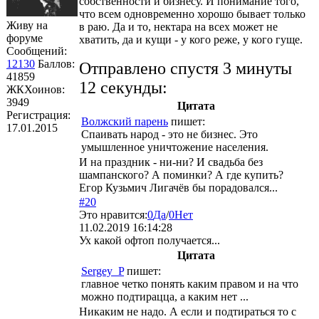
собственности и бизнесу. И понимание того,
что всем одновременно хорошо бывает только
Живу на
в раю. Да и то, нектара на всех может не
форуме
хватить, да и кущи - у кого реже, у кого гуще.
Сообщений:
12130
Баллов:
Отправлено спустя 3 минуты
41859
12 секунды:
ЖКХоинов:
3949
Цитата
Регистрация:
Волжский парень
пишет:
17.01.2015
Спаивать народ - это не бизнес. Это
умышленное уничтожение населения.
И на праздник - ни-ни? И свадьба без
шампанского? А поминки? А где купить?
Егор Кузьмич Лигачёв бы порадовался...
#20
Это нравится:
0
Да
/
0
Нет
11.02.2019 16:14:28
Ух какой офтоп получается...
Цитата
Sergey_P
пишет:
главное четко понять каким правом и на что
можно подтирацца, а каким нет ...
Никаким не надо. А если и подтираться то с