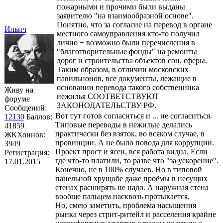
пожарными и прочими были выданы
заявителю "на взаимообразной основе".
Понятно, что за согласие на перевод в органе
Ильич
местного самоуправления кто-то получил
лично + возможно были перечисления в
"благотворительные фонды" на ремонты
дорог и строительства объектов соц. сферы.
Таким образом, в отличии московских
павильнонов, все документы, лежащие в
основании перевода такого собственника
Живу на
нежилья СООТВЕТСТВУЮТ
форуме
ЗАКОНОДАТЕЛЬСТВУ РФ.
Сообщений:
Вот тут готов согласиться и ... не согласиться.
12130
Баллов:
Типовые переводы в нежилые делались
41859
практически без взяток, во всяком случае, в
ЖКХоинов:
провинции. А не было повода для коррупции.
3949
Проект прост и ясен, вся работа видна. Если
Регистрация:
где что-то платили, то разве что "за ускорение".
17.01.2015
Конечно, не в 100% случаев. Но в типовой
панельной хрущобе даже проёмы в несущих
стенах расширять не надо. А наружная стена
вообще пальцем насквозь протыкается.
Но, смею заметить, проблема насыщения
рынка через стрит-ритейл и расселения крайне