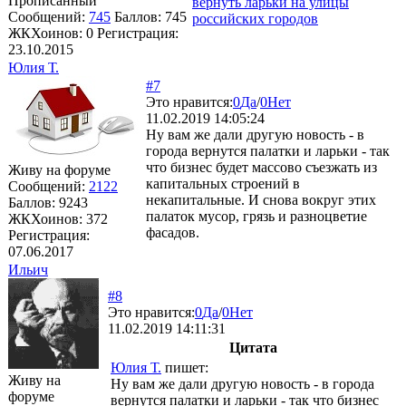
Прописанный
вернуть ларьки на улицы
Сообщений:
745
Баллов:
745
российских городов
ЖКХоинов: 0
Регистрация:
23.10.2015
Юлия Т.
#7
Это нравится:
0
Да
/
0
Нет
11.02.2019 14:05:24
Ну вам же дали другую новость - в
города вернутся палатки и ларьки - так
что бизнес будет массово съезжать из
Живу на форуме
капитальных строений в
Сообщений:
2122
некапитальные. И снова вокруг этих
Баллов:
9243
палаток мусор, грязь и разноцветие
ЖКХоинов: 372
фасадов.
Регистрация:
07.06.2017
Ильич
#8
Это нравится:
0
Да
/
0
Нет
11.02.2019 14:11:31
Цитата
Юлия Т.
пишет:
Живу на
Ну вам же дали другую новость - в города
форуме
вернутся палатки и ларьки - так что бизнес