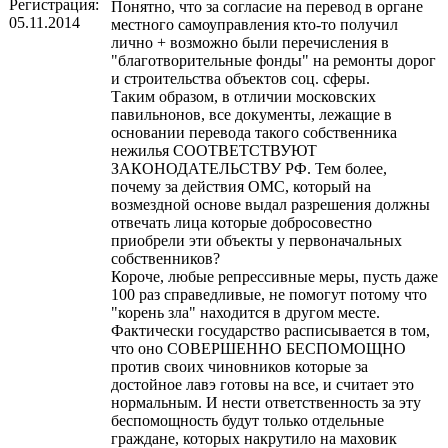
Регистрация:
Понятно, что за согласие на перевод в органе
05.11.2014
местного самоуправления кто-то получил
лично + возможно были перечисления в
"благотворительные фонды" на ремонты дорог
и строительства объектов соц. сферы.
Таким образом, в отличии московских
павильнонов, все документы, лежащие в
основании перевода такого собственника
нежилья СООТВЕТСТВУЮТ
ЗАКОНОДАТЕЛЬСТВУ РФ. Тем более,
почему за действия ОМС, который на
возмездной основе выдал разрешения должны
отвечать лица которые добросовестно
приобрели эти объекты у первоначальных
собственников?
Короче, любые репрессивные меры, пусть даже
100 раз справедливые, не помогут потому что
"корень зла" находится в другом месте.
Фактически государство расписывается в том,
что оно СОВЕРШЕННО БЕСПОМОЩНО
против своих чиновников которые за
достойное лавэ готовы на все, и считает это
нормальным. И нести ответственность за эту
беспомощность будут только отдельные
граждане, которых накрутило на маховик