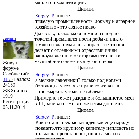
выплатой компенсации.
Цитата
Sergey_P
пишет:
тяжелую промышленность. добычу и аграрное
хозяйство - это святое право,
Дык эта.., насколько я помню из под ног
саныч
тяжелой промышленности добычи никто
землю со зданиями не забирал. То что они
делают с отдельными отраслями и/или
равноудавленным олигархами это нечто
масштабное совсем из другой оперы.
Живу на
Цитата
форуме
Сообщений:
Sergey_P
пишет:
3155
Баллов:
а мелкие лавочники? только под ногами
24159
болтаюцца у тех, чье право торговать в
ЖКХоинов:
гипермаркетах тоже незыблемо
1919
Примерно те же граждане и большинство мест
Регистрация:
в ТЦ забивают. Не все же сетям достается.
05.11.2014
Цитата
Sergey_P
пишет:
Как по мне прекрасная идея как еще народу
показать,что крупному капиталу наплевать не
только на пролетариант, но и на мелких