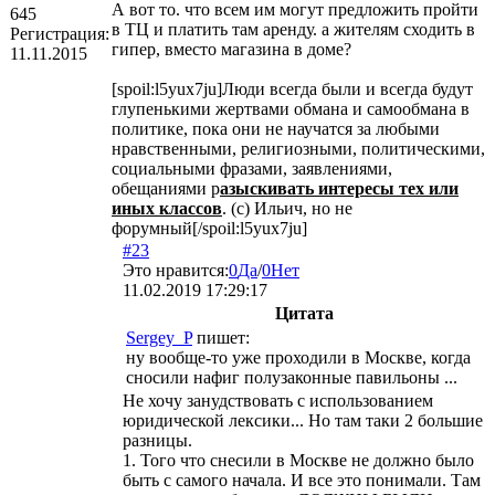
А вот то. что всем им могут предложить пройти
645
в ТЦ и платить там аренду. а жителям сходить в
Регистрация:
гипер, вместо магазина в доме?
11.11.2015
[spoil:l5yux7ju]Люди всегда были и всегда будут
глупенькими жертвами обмана и самообмана в
политике, пока они не научатся за любыми
нравственными, религиозными, политическими,
социальными фразами, заявлениями,
обещаниями р
азыскивать интересы тех или
иных классов
. (с) Ильич, но не
форумный[/spoil:l5yux7ju]
#23
Это нравится:
0
Да
/
0
Нет
11.02.2019 17:29:17
Цитата
Sergey_P
пишет:
ну вообще-то уже проходили в Москве, когда
сносили нафиг полузаконные павильоны ...
Не хочу занудствовать с использованием
юридической лексики... Но там таки 2 большие
разницы.
1. Того что снесили в Москве не должно было
быть с самого начала. И все это понимали. Там