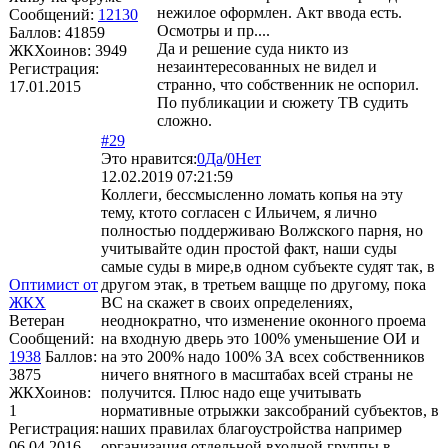
нежилое оформлен. Акт ввода есть.
Сообщений:
12130
Осмотры и пр....
Баллов:
41859
Да и решение суда никто из
ЖКХоинов: 3949
незаинтересованных не видел и
Регистрация:
странно, что собственник не оспорил.
17.01.2015
По публикации и сюжету ТВ судить
сложно.
#29
Это нравится:
0
Да
/
0
Нет
12.02.2019 07:21:59
Коллеги, бессмысленно ломать копья на эту
тему, ктото согласен с Ильичем, я лично
полностью поддерживаю Волжского парня, но
учитывайте один простой факт, наши суды
самые суды в мире,в одном субъекте судят так, в
Оптимист от
другом этак, в третьем ващще по другому, пока
ЖКХ
ВС на скажет в своих определениях,
Ветеран
неоднократно, что изменение оконного проема
Сообщений:
на входную дверь это 100% уменьшение ОИ и
1938
Баллов:
на это 200% надо 100% ЗА всех собственников
3875
ничего внятного в масштабах всей страны не
ЖКХоинов:
получится. Плюс надо еще учитывать
1
нормативные отрыжки заксобраний субъектов, в
Регистрация:
наших правилах благоустройства например
06.04.2016
организация отдельной входной группы в