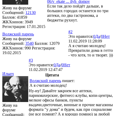
06/v_ekate ... ilyh_domov
Если так дело пойдёт дальше, в
Живу на форуме
больших городах останется по три
Сообщений:
12130
аптеки, по два гастронома, а
Баллов:
41859
бюджеты рухнут.
ЖКХоинов: 3949
Регистрация:
17.01.2015
#2
Волжский парень
Это нравится:
0
Да
/
0
Нет
Живу на форуме
11.02.2019 11:28:09
Сообщений:
3540
Баллов:
12079
А я считаю молодец!
ЖКХоинов: 990
Регистрация:
Превратили дома в гетто
19.02.2015
- что хотя, то и творят. )))
#3
Это нравится:
0
Да
/
0
Нет
11.02.2019 12:47:47
Ильич
Цитата
Волжский парень
пишет:
А я считаю молодец!
Ну-ну! Давайте закроем все аптеки,
парикмахерские, фитнесс-клубы, копи-центры,
мелкие офисы банков, пункты
выдачи,цветочные, винные и прочие магазины
Живу на
формата "у дома" и будем, как при социализме
форуме
(не все помнят? А я хорошо помню) за любой
Сообщений: