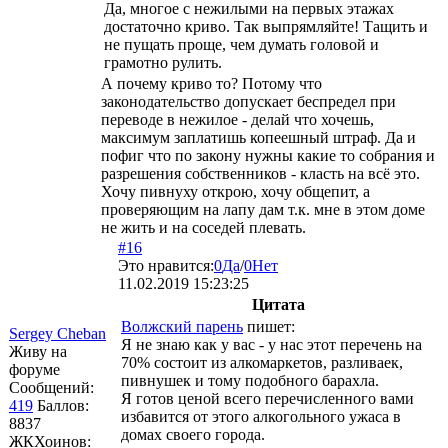
Да, многое с нежилыми на первых этажах
достаточно криво. Так выпрямляйте! Тащить и
не пущать проще, чем думать головой и
грамотно рулить.
А почему криво то? Потому что
законодательство допускает беспредел при
переводе в нежилое - делай что хочешь,
максимум заплатишь копеешный штраф. Да и
пофиг что по закону нужны какие то собрания и
разрешения собственников - класть на всё это.
Хочу пивнуху открою, хочу общепит, а
проверяющим на лапу дам т.к. мне в этом доме
не жить и на соседей плевать.
#16
Это нравится:
0
Да
/
0
Нет
11.02.2019 15:23:25
Цитата
Волжский парень
пишет:
Sergey Cheban
Я не знаю как у вас - у нас этот перечень на
Живу на
70% состоит из алкомаркетов, разливаек,
форуме
пивнушек и тому подобного барахла.
Сообщений:
Я готов ценой всего перечисленного вами
419
Баллов:
избавится от этого алкогольного ужаса в
8837
домах своего города.
ЖКХоинов: