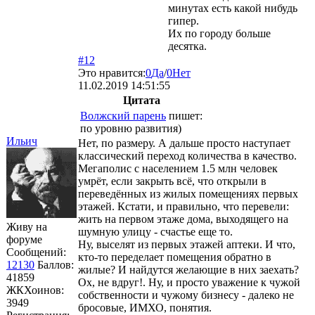
минутах есть какой нибудь
гипер.
Их по городу больше
десятка.
#12
Это нравится:
0
Да
/
0
Нет
11.02.2019 14:51:55
Цитата
Волжский парень
пишет:
по уровню развития)
Ильич
Нет, по размеру. А дальше просто наступает
классический переход количества в качество.
Мегаполис с населением 1.5 млн человек
умрёт, если закрыть всё, что открыли в
переведённых из жилых помещениях первых
этажей. Кстати, и правильно, что перевели:
жить на первом этаже дома, выходящего на
Живу на
шумную улицу - счастье еще то.
форуме
Ну, выселят из первых этажей аптеки. И что,
Сообщений:
кто-то переделает помещения обратно в
12130
Баллов:
жилые? И найдутся желающие в них заехать?
41859
Ох, не вдруг!. Ну, и просто уважение к чужой
ЖКХоинов:
собственности и чужому бизнесу - далеко не
3949
бросовые, ИМХО, понятия.