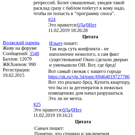
репрессий. Более смышленые, увидев такой
расклад сразу с баблом побегут к кому надо,
чтобы не попасть в "программу сноса".
#24
Это нравится:
0
Да
/
0
Нет
11.02.2019 18:26:28
Цитата
Волжский парень
Ильич
пишет:
Живу на форуме
Так ведь суть конфликта - не
Сообщений:
3540
наполнение нежилого, а сам факт
Баллов:
12079
существования! Окно сделали дверью
ЖКХоинов: 990
и уменьшили ОИ. Вот, где бред!
Регистрация:
Вот самый свежак с нашего города
19.02.2015
https://ok.ru/vlg.34/topic/69464019727786
Вот это реально бред. Купить квартиру,
что бы из за дегенератов в нежилых
помещениях дом начал разрушаться.
Это ли не мечта.
#25
Это нравится:
0
Да
/
0
Нет
11.02.2019 19:16:21
Цитата
Саныч
пишет:
Понятно, что справки и заключения