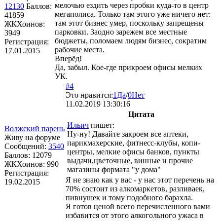
мелочью ездить через пробки куда-то в центр
12130
Баллов:
мегаполиса. Только там этого уже ничего нет:
41859
там этот бизнес умер, поскольку запрещены
ЖКХоинов:
парковки. Заодно зарежем все местные
3949
бюджеты, поломаем людям бизнес, сократим
Регистрация:
рабочие места.
17.01.2015
Вперёд!
Да, забыл. Кое-где прикроем офисы мелких
УК.
#4
Это нравится:
1
Да
/
0
Нет
11.02.2019 13:30:16
Цитата
Ильич
пишет:
Волжский парень
Ну-ну! Давайте закроем все аптеки,
Живу на форуме
парикмахерские, фитнесс-клубы, копи-
Сообщений:
3540
центры, мелкие офисы банков, пункты
Баллов:
12079
выдачи,цветочные, винные и прочие
ЖКХоинов: 990
магазины формата "у дома"
Регистрация:
Я не знаю как у вас - у нас этот перечень на
19.02.2015
70% состоит из алкомаркетов, разливаек,
пивнушек и тому подобного барахла.
Я готов ценой всего перечисленного вами
избавится от этого алкогольного ужаса в