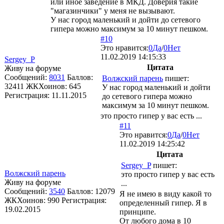
или иное заведение в МКД. Доверия такие
"магазинчики" у меня не вызывают.
У нас город маленький и дойти до сетевого
гипера можно максимум за 10 минут пешком.
#10
Это нравится:
0
Да
/
0
Нет
11.02.2019 14:15:33
Sergey_P
Цитата
Живу на форуме
Сообщений:
8031
Баллов:
Волжский парень
пишет:
32411
ЖКХоинов: 645
У нас город маленький и дойти
Регистрация:
11.11.2015
до сетевого гипера можно
максимум за 10 минут пешком.
это просто гипер у вас есть ...
#11
Это нравится:
0
Да
/
0
Нет
11.02.2019 14:25:42
Цитата
Sergey_P
пишет:
Волжский парень
это просто гипер у вас есть
Живу на форуме
...
Сообщений:
3540
Баллов:
12079
Я не имею в виду какой то
ЖКХоинов: 990
Регистрация:
определенный гипер. Я в
19.02.2015
принципе.
От любого дома в 10