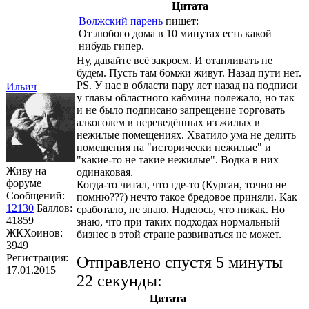
Цитата
Волжский парень
пишет:
От любого дома в 10 минутах есть какой
нибудь гипер.
Ну, давайте всё закроем. И отапливать не
будем. Пусть там бомжи живут. Назад пути нет.
PS. У нас в области пару лет назад на подписи
Ильич
у главы областного кабмина полежало, но так
и не было подписано запрещение торговать
алкоголем в переведённых из жилых в
нежилые помещениях. Хватило ума не делить
помещения на "исторически нежилые" и
"какие-то не такие нежилые". Водка в них
Живу на
одинаковая.
форуме
Когда-то читал, что где-то (Курган, точно не
Сообщений:
помню???) нечто такое бредовое приняли. Как
12130
Баллов:
сработало, не знаю. Надеюсь, что никак. Но
41859
знаю, что при таких подходах нормальный
ЖКХоинов:
бизнес в этой стране развиваться не может.
3949
Регистрация:
Отправлено спустя 5 минуты
17.01.2015
22 секунды:
Цитата