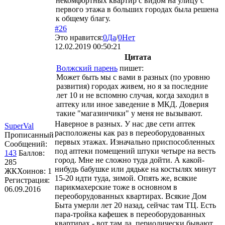
некомфортных квартир с видом на улицу с
первого этажа в больших городах была решена
к общему благу.
#26
Это нравится:
0
Да
/
0
Нет
12.02.2019 00:50:21
Цитата
Волжский парень
пишет:
Может быть мы с вами в разных (по уровню
развития) городах живем, но я за последние
лет 10 и не вспомню случая, когда заходил в
аптеку или иное заведение в МКД. Доверия
такие "магазинчики" у меня не вызывают.
Наверное в разных. У нас две сети аптек
SuperVal
расположены как раз в переоборудованных
Прописанный
первых этажах. Изначально приспособленных
Сообщений:
под аптеки помещений штуки четыре на весть
143
Баллов:
город. Мне не сложно туда дойти. А какой-
285
нибудь бабушке или дядьке на костылях минут
ЖКХоинов: 1
15-20 идти туда, зимой. Опять же, всякие
Регистрация:
парикмахерские тоже в основном в
06.09.2016
переоборудованных квартирах. Всякие Дом
Быта умерли лет 20 назад, сейчас там ТЦ. Есть
пара-тройка кафешек в переоборудованных
квартирах - вот там да, периодически бывают