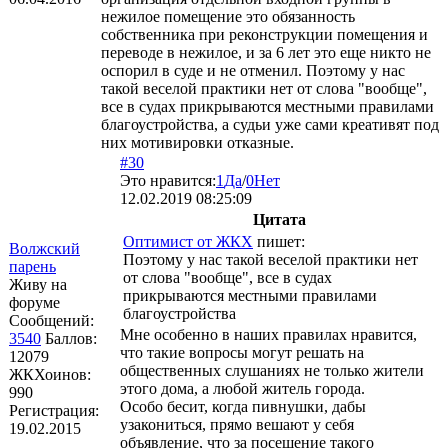
нежилое помещение это обязанность
собственника при реконструкции помещения и
переводе в нежилое, и за 6 лет это еще никто не
оспорил в суде и не отменил. Поэтому у нас
такой веселой практики нет от слова "вообще",
все в судах прикрываются местными правилами
благоустройства, а судьи уже сами креативят под
них мотивировки отказные.
#30
Это нравится:
1
Да
/
0
Нет
12.02.2019 08:25:09
Цитата
Оптимист от ЖКХ
пишет:
Волжский
Поэтому у нас такой веселой практики нет
парень
от слова "вообще", все в судах
Живу на
прикрываются местными правилами
форуме
благоустройства
Сообщений:
Мне особенно в наших правилах нравится,
3540
Баллов:
что такие вопросы могут решать на
12079
общественных слушаниях не только жители
ЖКХоинов:
этого дома, а любой житель города.
990
Особо бесит, когда пивнушки, дабы
Регистрация:
узакониться, прямо вешают у себя
19.02.2015
объявление, что за посещение такого