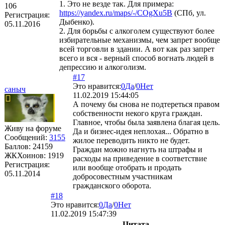
1. Это не везде так. Для примера:
106
https://yandex.ru/maps/-/COgXu5B
(СПб, ул.
Регистрация:
Дыбенко).
05.11.2016
2. Для борьбы с алкоголем существуют более
избирательные механизмы, чем запрет вообще
всей торговли в здании. А вот как раз запрет
всего и вся - верный способ вогнать людей в
депрессию и алкоголизм.
#17
Это нравится:
0
Да
/
0
Нет
саныч
11.02.2019 15:44:05
А почему бы снова не подтереться правом
собственности некого круга граждан.
Главное, чтобы была заявлена благая цель.
Живу на форуме
Да и бизнес-идея неплохая... Обратно в
Сообщений:
3155
жилое переводить никто не будет.
Баллов:
24159
Граждан можно нагнуть на штрафы и
ЖКХоинов: 1919
расходы на приведение в соответствие
Регистрация:
или вообще отобрать и продать
05.11.2014
добросовестным участникам
гражданского оборота.
#18
Это нравится:
0
Да
/
0
Нет
11.02.2019 15:47:39
Цитата