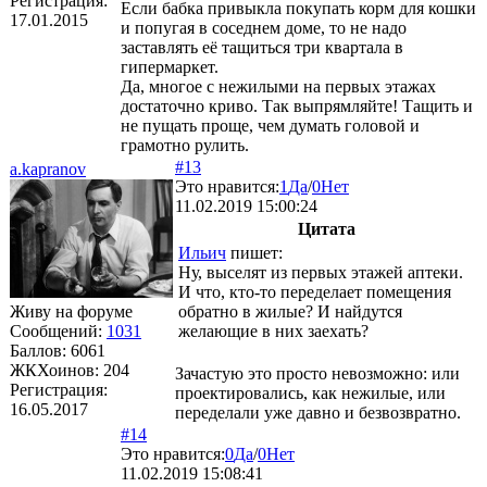
Регистрация:
Если бабка привыкла покупать корм для кошки
17.01.2015
и попугая в соседнем доме, то не надо
заставлять её тащиться три квартала в
гипермаркет.
Да, многое с нежилыми на первых этажах
достаточно криво. Так выпрямляйте! Тащить и
не пущать проще, чем думать головой и
грамотно рулить.
#13
a.kapranov
Это нравится:
1
Да
/
0
Нет
11.02.2019 15:00:24
Цитата
Ильич
пишет:
Ну, выселят из первых этажей аптеки.
И что, кто-то переделает помещения
Живу на форуме
обратно в жилые? И найдутся
Сообщений:
1031
желающие в них заехать?
Баллов:
6061
ЖКХоинов: 204
Зачастую это просто невозможно: или
Регистрация:
проектировались, как нежилые, или
16.05.2017
переделали уже давно и безвозвратно.
#14
Это нравится:
0
Да
/
0
Нет
11.02.2019 15:08:41