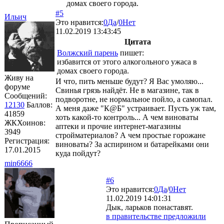
домах своего города.
#5
Ильич
Это нравится:
0
Да
/
0
Нет
11.02.2019 13:43:45
Цитата
Волжский парень
пишет:
избавится от этого алкогольного ужаса в
домах своего города.
Живу на
И что, пить меньше будут? Я Вас умоляю...
форуме
Свинья грязь найдёт. Не в магазине, так в
Сообщений:
подворотне, не нормальное пойло, а самопал.
12130
Баллов:
А меня даже "К@Б" устраивает. Пусть уж там,
41859
хоть какой-то контроль... А чем виноваты
ЖКХоинов:
аптеки и прочие интернет-магазины
3949
стройматериалов? А чем простые горожане
Регистрация:
виноваты? За аспирином и батарейками они
17.01.2015
куда пойдут?
min6666
#6
Это нравится:
0
Да
/
0
Нет
11.02.2019 14:01:31
Дык, ларьков понаставят.
в правительстве предложили