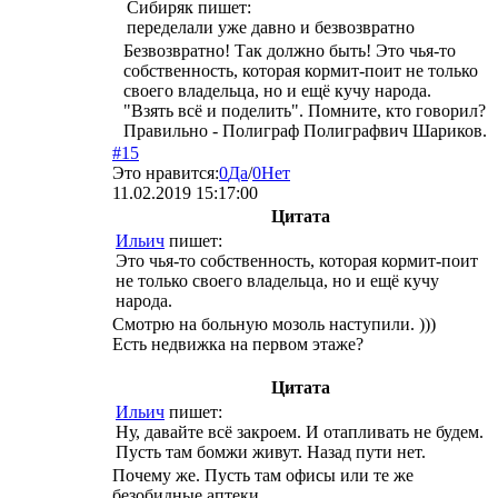
Сибиряк
пишет:
переделали уже давно и безвозвратно
Безвозвратно! Так должно быть! Это чья-то
собственность, которая кормит-поит не только
своего владельца, но и ещё кучу народа.
"Взять всё и поделить". Помните, кто говорил?
Правильно - Полиграф Полиграфвич Шариков.
#15
Это нравится:
0
Да
/
0
Нет
11.02.2019 15:17:00
Цитата
Ильич
пишет:
Это чья-то собственность, которая кормит-поит
не только своего владельца, но и ещё кучу
народа.
Смотрю на больную мозоль наступили. )))
Есть недвижка на первом этаже?
Цитата
Ильич
пишет:
Ну, давайте всё закроем. И отапливать не будем.
Пусть там бомжи живут. Назад пути нет.
Почему же. Пусть там офисы или те же
безобидные аптеки.