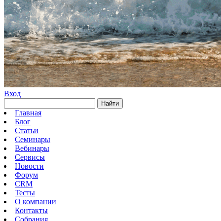
Вход
Найти
Главная
Блог
Статьи
Семинары
Вебинары
Сервисы
Новости
Форум
CRM
Тесты
О компании
Контакты
Собрания