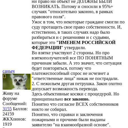
ни право ни объект не ДОЛЖНЫ БЫЛИ
ВОЗНИКАТЬ. Потому и сносили в 95%+
случаях "относительно законно, в рамках
правового поля".
Ужос в том, что некоторые граждане смогли по
суду протащить свое право собственности. И,
естественно, в таких случаях надо было
разбираться и с решениями и с судьями,
которые это
"ИМЕНЕМ РОССИЙСКОЙ
ФЕДЕРАЦИИ
" утвердили.
Во взятке участвуют 2 стороны. Но про
взяткополучателей все ПО ПОНЯТНЫМ
причинам забыли. А это значит, что ситуация
будет повторяться, потому что
саныч
платежеспособный спрос не исчезнет а
"ответственные лица" никак не пострадали.
2. С нежильем другая петрушка. Закон охотно
допускает возможность перевода.
Живу на
Здесь объективные косяки с процедурой. Но
форуме
принципиально
все законно.
Сообщений:
Понятно что согласие ВСЕХ собственников
3155
Баллов:
никто не собирал.
24159
Понятно, что справки и заключения
ЖКХоинов:
пожарными и прочими были выданы
1919
заявителю "на взаимообразной основе".