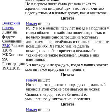
Но в первом посте была указана какая то
жральня или пищевой цех, а вот это я считаю
недопустимым в жилых домах, как и алкоточки.
Цитата
Волжский
Ильич
пишет:
парень
PS. У нас в области пару лет назад на подписи у
Живу на
главы областного кабмина полежало, но так и
форуме
не было подписано запрещение торговать
Сообщений:
алкоголем в переведённых из жилых в нежилые
3540
Баллов:
помещениях. Хватило ума не делить
12079
помещения на "исторически нежилые" и
ЖКХоинов:
"какие-то не такие нежилые". Водка в них
990
одинаковая.
Регистрация:
А я вот жду и не дождусь, когда у наших хватит
19.02.2015
мозгов такое придумать и принять.
Цитата
Ильич
пишет:
Но знаю, что при таких подходах нормальный
бизнес в этой стране развиваться не может.
Спаивать народ - это не бизнес. Это
умышленное уничтожение населения.
Цитата
Ильич
пишет: