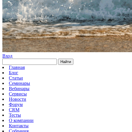
Вход
Найти
Главная
Блог
Статьи
Семинары
Вебинары
Сервисы
Новости
Форум
CRM
Тесты
О компании
Контакты
Собрания