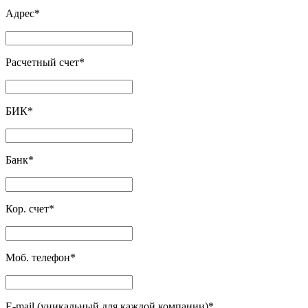
Адрес
*
Расчетный счет
*
БИК
*
Банк
*
Кор. счет
*
Моб. телефон
*
E-mail (уникальный для каждой компании)
*