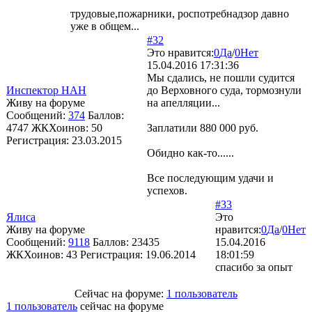
трудовые,пожарники, роспотребнадзор давно
уже в общем...
#32
Это нравится:
0
Да
/
0
Нет
15.04.2016 17:31:36
Мы сдались, не пошли судится
Инспектор НАН
до Верховного суда, тормознули
Живу на форуме
на апелляции...
Сообщений:
374
Баллов:
4747
ЖКХоинов: 50
Заплатили 880 000 руб.
Регистрация:
23.03.2015
Обидно как-то......
Все последующим удачи и
успехов.
#33
Ялиса
Это
Живу на форуме
нравится:
0
Да
/
0
Нет
Сообщений:
9118
Баллов:
23435
15.04.2016
ЖКХоинов: 43
Регистрация:
19.06.2014
18:01:59
спасибо за опыт
Сейчас на форуме:
1 пользователь
1 пользователь
сейчас на форуме