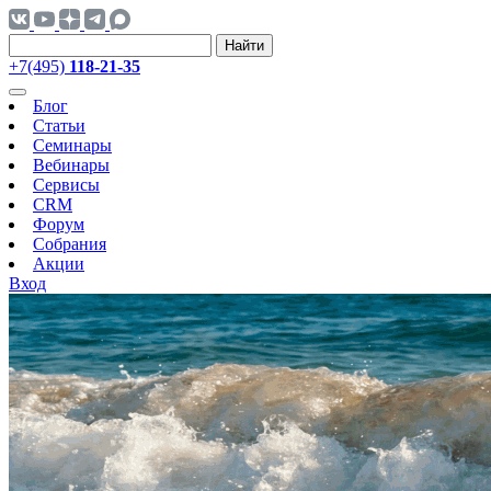
Найти
+7(495)
118-21-35
Блог
Статьи
Семинары
Вебинары
Сервисы
CRM
Форум
Собрания
Акции
Вход