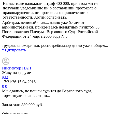
На нас тоже наложили штраф 400 000, при этом мы не
получали уведомление ни о составлении протокола о
правонарушении, ни протокола о привлечении к
ответственности. Хотим оспаривать.
Арбитраж ленивый стал.... давно уже бегает от
административки, прикрываясь невнятным пунктом 33
Постановления Пленума Верховного Суда Российской
Федерации от 24 марта 2005 года N 5
трудовые,пожарники, роспотребнадзор давно уже в общем...
“ Цитировать
Инспектор НАН
Живу на форуме
#32
17:31:36
15.04.2016
0
0
Мы сдались, не пошли судится до Верховного суда,
тормознули на апелляции...
Заплатили 880 000 руб.
Обидно как-то......