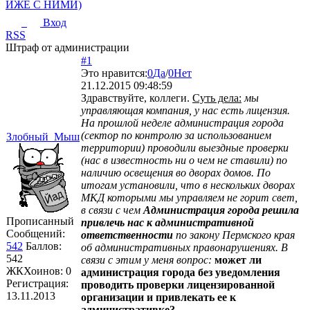
ИЖЕ С НИМИ)
Вход
RSS
Штраф от администрации
#1
Это нравится:
0
Да
/
0
Нет
21.12.2015 09:48:59
Здравствуйте, коллеги.
Суть дела:
мы
управляющая компания, у нас есть лицензия.
На прошлой неделе
администрация города
(сектор по контролю за использованием
Злобный_Мыш
территории) проводили выездные проверки
(нас в известность ни о чем не ставили) по
наличию освещения во дворах домов
. По
итогам установили, что в нескольких дворах
МКД которыми мы управляем не горит свет,
в связи с чем
Администрация города решила
Прописанный
привлечь нас к административной
Сообщений:
ответственности
по закону Пермского края
542
Баллов:
об административных правонарушениях. В
542
связи с этим у меня вопрос:
может ли
ЖКХоинов: 0
администрация города без уведомления
Регистрация:
проводить проверки лицензированной
13.11.2013
организации и привлекать ее к
административке?