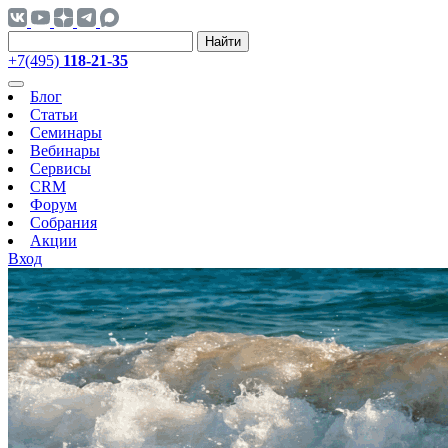
Найти
+7(495)
118-21-35
Блог
Статьи
Семинары
Вебинары
Сервисы
CRM
Форум
Собрания
Акции
Вход