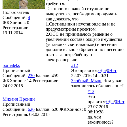
требуется.
Так просто в вашей ситуации не
Пользователь
выкрутиться, необходимо продумать
Сообщений:
4
как доказать, что
ЖКХоинов: 0
1.Светильники неустановлены и не
Регистрация:
предусмотрены проектом.
19.11.2014
2.ОСС не принималось решение о
увеличении состава общего имущества
(установка светильников) и несении
дополнительного бремени по внесению
платы за потреблённую
электроэнергию.
porhaleks
#12
Прописанный
Это нравится:
0
Да
/
0
Нет
Сообщений:
230
Баллов:
459
22.07.2016 14:20:31
ЖКХоинов: 14
Регистрация:
Злобный_Мыш
, Чем у вас
24.02.2015
закончилось обжалование?
#13
Это
Михаил Пронин
нравится:
0
Да
/
0
Нет
Прописанный
23.07.2016
Сообщений:
620
Баллов:
620
ЖКХоинов: 0
06:10:38
Регистрация:
03.02.2015
да. чем
закончилось?