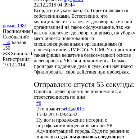
22.12.2015 04:39:44
Егор, я и не указываю,что Горсети являются
собственниками. Естественно, что
муниципалитет заключает договор на сетевой
роман 1981
организацией на такое обслуживание, так же
Прописанный
как он заключает договор, например, на уборку
Сообщений:
мест общего пользования со
150
Баллов:
специализированными организациями (в
150
нашем регионе- ДМРСУ). У ОМСУ в принципе
ЖКХоинов: 0
такая фишка вешать/на безвозмездной основе
Регистрация:
делегировать УК свои полномочия. Только
19.12.2014
проиграв подобные дела в суде, они начинают
"фильтровать" свои действия при проверках.
Отправлено спустя 55 секунды:
Ошибся - делегировать не полномочия, а
ответственность по ним
#8
Это нравится:
0
Да
/
0
Нет
15.02.2016 09:46:32
Ну вот и продолжение истории о
штрафовании лицензированной УК
Администрацией города. Судя по решению
мирового суда,
выяснилось следующее: