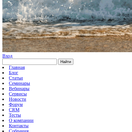
Вход
Найти
Главная
Блог
Статьи
Семинары
Вебинары
Сервисы
Новости
Форум
CRM
Тесты
О компании
Контакты
Собрания