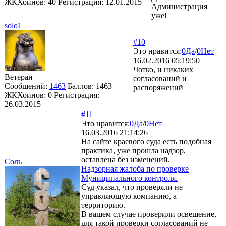
ЖКХоинов: 40
Регистрация:
12.01.2015
Администрация
уже!
solo1
#10
Это нравится:
0
Да
/
0
Нет
16.02.2016 05:19:50
Чотко, и никаких
Ветеран
согласований и
Сообщений:
1463
Баллов:
1463
распоряжений
ЖКХоинов: 0
Регистрация:
26.03.2015
#11
Это нравится:
0
Да
/
0
Нет
16.03.2016 21:14:26
На сайте краевого суда есть подобная
практика, уже прошла надзор,
оставлена без изменений.
Соль
Надзорная жалоба по проверке
Муниципального контроля.
Суд указал, что проверяли не
управляющую компанию, а
территорию.
В вашем случае проверили освещение,
для такой проверки согласований не