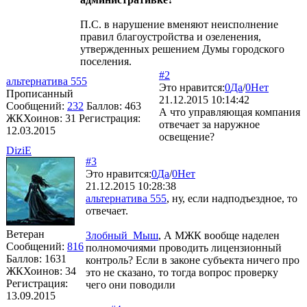
П.С. в нарушение вменяют неисполнение
правил благоустройства и озеленения,
утвержденных решением Думы городского
поселения.
#2
альтернатива 555
Это нравится:
0
Да
/
0
Нет
Прописанный
21.12.2015 10:14:42
Сообщений:
232
Баллов:
463
А что управляющая компания
ЖКХоинов: 31
Регистрация:
отвечает за наружное
12.03.2015
освещение?
DiziE
#3
Это нравится:
0
Да
/
0
Нет
21.12.2015 10:28:38
альтернатива 555
, ну, если надподъездное, то
отвечает.
Ветеран
Злобный_Мыш
, А МЖК вообще наделен
Сообщений:
816
полномочиями проводить лицензионный
Баллов:
1631
контроль? Если в законе субъекта ничего про
ЖКХоинов: 34
это не сказано, то тогда вопрос проверку
Регистрация:
чего они поводили
13.09.2015