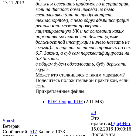
13.11.2013
должны освещать придомовую территорию,
если на фасадах дома никогда не было
светильников (они не предусмотрены
техпаспортом), с чего вдруг администрация
решила что может проверять
лицензированную УК и на основании каких
нормативных актов это делает (кроме
должностной инструкции ничего назвать не
смогли)... а еще нас пытались привлечь по ст.
6.7. Закона, а суд сам переквалифицировал на
6.3 Закона..
в общем будем обжаловать, буду держать
вкурсе.
Может кто сталкивался с таким маразмом?
Поделитесь положительной практикой, если
есть.
Прикрепленные файлы
PDF_Output.PDF
(2.11 МБ)
#9
Это
Smesh
нравится:
0
Да
/
0
Нет
Ветеран
15.02.2016 10:00:16
Сообщений:
517
Баллов:
1033
Достала эта