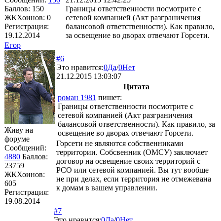
Баллов:
150
Границы ответственности посмотрите с
ЖКХоинов: 0
сетевой компанией (Акт разграничения
Регистрация:
балансовой ответственности). Как правило,
19.12.2014
за освещение во дворах отвечают Горсети.
Егор
#6
Это нравится:
0
Да
/
0
Нет
21.12.2015 13:03:07
Цитата
роман 1981
пишет:
Границы ответственности посмотрите с
сетевой компанией (Акт разграничения
балансовой ответственности). Как правило, за
Живу на
освещение во дворах отвечают Горсети.
форуме
Горсети не являются собственниками
Сообщений:
территории. Собсвенник (ОМСУ) заключает
4880
Баллов:
договор на освещение своих территорий с
23759
РСО или сетевой компанией. Вы тут вообще
ЖКХоинов:
не при делах, если территория не отмежевана
605
к домам в вашем управлении.
Регистрация:
19.08.2014
#7
Это нравится:
0
Да
/
0
Нет