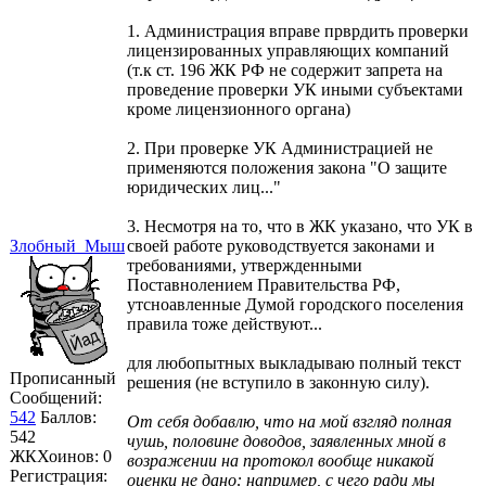
1. Администрация вправе прврдить проверки
лицензированных управляющих компаний
(т.к ст. 196 ЖК РФ не содержит запрета на
проведение проверки УК иными субъектами
кроме лицензионного органа)
2. При проверке УК Администрацией не
применяются положения закона "О защите
юридических лиц..."
3. Несмотря на то, что в ЖК указано, что УК в
Злобный_Мыш
своей работе руководствуется законами и
требованиями, утвержденными
Поставнолением Правительства РФ,
утсноавленные Думой городского поселения
правила тоже действуют...
для любопытных выкладываю полный текст
Прописанный
решения (не вступило в законную силу).
Сообщений:
542
Баллов:
От себя добавлю, что на мой взгляд полная
542
чушь, половине доводов, заявленных мной в
ЖКХоинов: 0
возражении на протокол вообще никакой
Регистрация:
оценки не дано: например, с чего ради мы