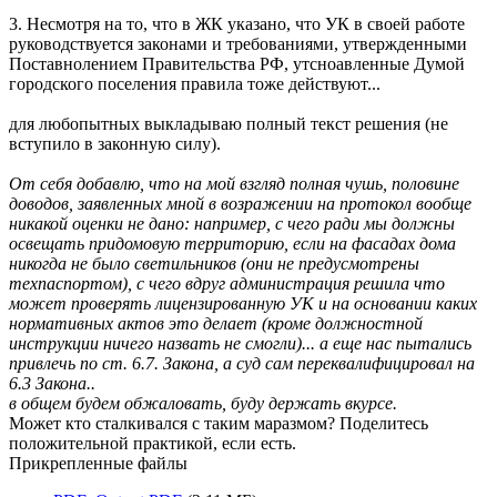
3. Несмотря на то, что в ЖК указано, что УК в своей работе
руководствуется законами и требованиями, утвержденными
Поставнолением Правительства РФ, утсноавленные Думой
городского поселения правила тоже действуют...
для любопытных выкладываю полный текст решения (не
вступило в законную силу).
От себя добавлю, что на мой взгляд полная чушь, половине
доводов, заявленных мной в возражении на протокол вообще
никакой оценки не дано: например, с чего ради мы должны
освещать придомовую территорию, если на фасадах дома
никогда не было светильников (они не предусмотрены
техпаспортом), с чего вдруг администрация решила что
может проверять лицензированную УК и на основании каких
нормативных актов это делает (кроме должностной
инструкции ничего назвать не смогли)... а еще нас пытались
привлечь по ст. 6.7. Закона, а суд сам переквалифицировал на
6.3 Закона..
в общем будем обжаловать, буду держать вкурсе.
Может кто сталкивался с таким маразмом? Поделитесь
положительной практикой, если есть.
Прикрепленные файлы