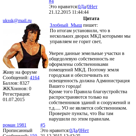
#4
Это нравится:
0
Да
/
0
Нет
21.12.2015 11:44:44
Цитата
ukssk@mail.ru
Злобный_Мыш
пишет:
По итогам установили, что в
нескольких дворах МКД которыми мы
управляем не горит свет,
Уверен данные земельные участки в
общедолевую собственность не
оформлены собственниками
помещений МКД. Поэтому земля
Живу на форуме
городская и обеспечивать их
Сообщений:
4164
освещенность должна Администрация
Баллов:
8327
Вашего города!
ЖКХоинов: 0
Кроме того Правила благоустройства
Регистрация:
распространяются только на
01.07.2015
собственников зданий и сооружений и
т.д..... УО не является собственником.
Проверьте пункты, что Вы там
нарушили по этим правилам.
роман 1981
#5
Прописанный
Это нравится:
0
Да
/
0
Нет
Сообщений:
150
21.12.2015 12:42:25