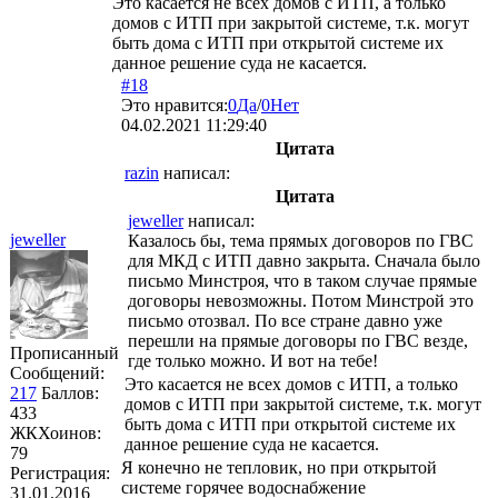
Это касается не всех домов с ИТП, а только
домов с ИТП при закрытой системе, т.к. могут
быть дома с ИТП при открытой системе их
данное решение суда не касается.
#18
Это нравится:
0
Да
/
0
Нет
04.02.2021 11:29:40
Цитата
razin
написал:
Цитата
jeweller
написал:
jeweller
Казалось бы, тема прямых договоров по ГВС
для МКД с ИТП давно закрыта. Сначала было
письмо Минстроя, что в таком случае прямые
договоры невозможны. Потом Минстрой это
письмо отозвал. По все стране давно уже
перешли на прямые договоры по ГВС везде,
Прописанный
где только можно. И вот на тебе!
Сообщений:
Это касается не всех домов с ИТП, а только
217
Баллов:
домов с ИТП при закрытой системе, т.к. могут
433
быть дома с ИТП при открытой системе их
ЖКХоинов:
данное решение суда не касается.
79
Я конечно не тепловик, но при открытой
Регистрация:
системе горячее водоснабжение
31.01.2016