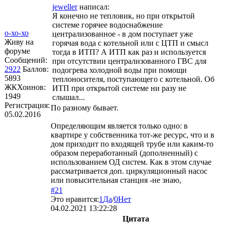
jeweller
написал:
Я конечно не тепловик, но при открытой
системе горячее водоснабжение
о-хо-хо
централизованное - в дом поступает уже
Живу на
горячая вода c котельной или с ЦТП и смысл
форуме
тогда в ИТП? А ИТП как раз и используется
Сообщений:
при отсутствии централизованного ГВС для
2922
Баллов:
подогрева холодной воды при помощи
5893
теплоносителя, поступающего с котельной. Об
ЖКХоинов:
ИТП при открытой системе ни разу не
1949
слышал...
Регистрация:
По разному бывает.
05.02.2016
Определяющим является только одно: в
квартире у собственника тот-же ресурс, что и в
дом приходит по входящей трубе или каким-то
образом переработанный (дополненный) с
использованием ОД систем. Как в этом случае
рассматривается доп. циркуляционный насос
или повысительная станция -не знаю,
#21
Это нравится:
1
Да
/
0
Нет
04.02.2021 13:22:28
Цитата