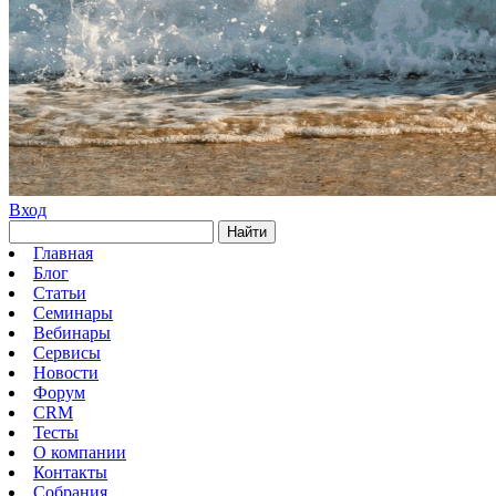
Вход
Найти
Главная
Блог
Статьи
Семинары
Вебинары
Сервисы
Новости
Форум
CRM
Тесты
О компании
Контакты
Собрания