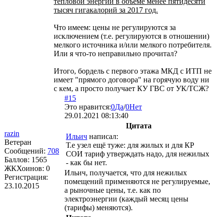
тепловой энергии в объеме менее пятидесяти
тысяч гигакалорий за 2017 год.
Что имеем: цены не регулируются за
исключением (т.е. регулируются в отношении)
мелкого источника и/или мелкого потребителя.
Или я что-то неправильно прочитал?
Итого, бордель с первого этажа МКД с ИТП не
имеет "прямого договора" на горячую воду ни
с кем, а просто получает КУ ГВС от УК/ТСЖ?
#15
Это нравится:
0
Да
/
0
Нет
29.01.2021 08:13:40
Цитата
razin
Ильич
написал:
Ветеран
Т.е узел ещё туже: для жилых и для КР
Сообщений:
708
СОИ тариф утверждать надо, для нежилых
Баллов:
1565
- как бы нет.
ЖКХоинов: 0
Ильич, получается, что для нежилых
Регистрация:
помещений применяются не регулируемые,
23.10.2015
а рыночные цены, т.е. как по
электроэнергии (каждый месяц цены
(тарифы) меняются).