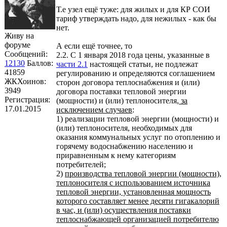
Т.е узел ещё туже: для жилых и для КР СОИ
тариф утверждать надо, для нежилых - как бы
нет.
Живу на
форуме
А если ещё точнее, то
Сообщений:
2.2. С 1 января 2018 года цены, указанные в
12130
Баллов:
части 2.1
настоящей статьи, не подлежат
41859
регулированию и определяются соглашением
ЖКХоинов:
сторон договора теплоснабжения и (или)
3949
договора поставки тепловой энергии
Регистрация:
(мощности) и (или) теплоносителя,
за
17.01.2015
исключением случаев
:
1) реализации тепловой энергии (мощности) и
(или) теплоносителя, необходимых для
оказания коммунальных услуг по отоплению и
горячему водоснабжению населению и
приравненным к нему категориям
потребителей;
2)
производства тепловой энергии (мощности),
теплоносителя с использованием источника
тепловой энергии, установленная мощность
которого составляет менее десяти гигакалорий
в час, и (или) осуществления поставки
теплоснабжающей организацией потребителю