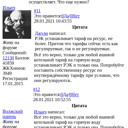
осуществляет. Что еще нужно?
Ильич
#11
Это нравится:
0
Да
/
0
Нет
28.01.2021 10:43:55
Цитата
Джули
написал:
РЭК устанавливает тариф на ресурс, не
Живу на
более. Притом что тарифы сейчас есть как
форуме
регулируемые, так и не регулируемые.
Сообщений:
Всё это верно, только для любой вшивой
12130
Баллов:
котельной тариф на горячую воду
41859
устанавливает РЭК и только она. Попробуйте
ЖКХоинов:
поставить собственнику ресурс по
3949
неутверждённому тарифу при условии, что
Регистрация:
они регулируются..
17.01.2015
#12
Это нравится:
0
Да
/
0
Нет
28.01.2021 10:52:55
Цитата
Волжский
Ильич
написал:
парень
Всё это верно, только для любой вшивой
Живу на
котельной тариф на горячую воду
форуме
устанавливает РЭК и только она. Попробуйте