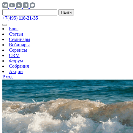
Найти
+7(495)
118-21-35
Блог
Статьи
Семинары
Вебинары
Сервисы
CRM
Форум
Собрания
Акции
Вход