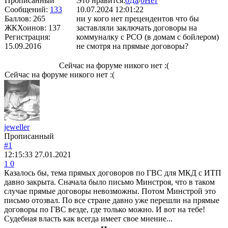
Прописанный
Это нравится:
0
Да
/
0
Нет
Сообщений:
133
10.07.2024 12:01:22
Баллов:
265
ни у кого нет прецендентов что бы
ЖКХоинов: 137
заставляли заключать договоры на
Регистрация:
коммуналку с РСО (в домам с бойлером)
15.09.2016
не смотря на прямые договоры?
Сейчас на форуме никого нет :(
Сейчас на форуме никого нет :(
jeweller
Прописанный
#1
12:15:33
27.01.2021
1
0
Казалось бы, тема прямых договоров по ГВС для МКД с ИТП
давно закрыта. Сначала было письмо Минстроя, что в таком
случае прямые договоры невозможны. Потом Минстрой это
письмо отозвал. По все стране давно уже перешли на прямые
договоры по ГВС везде, где только можно. И вот на тебе!
Судебная власть как всегда имеет свое мнение...