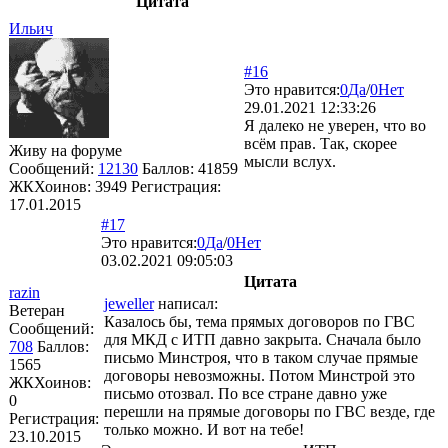
Цитата
Ильич
#16
Это нравится:
0
Да
/
0
Нет
29.01.2021 12:33:26
Я далеко не уверен, что во
всём прав. Так, скорее
Живу на форуме
мысли вслух.
Сообщений:
12130
Баллов:
41859
ЖКХоинов: 3949
Регистрация:
17.01.2015
#17
Это нравится:
0
Да
/
0
Нет
03.02.2021 09:05:03
Цитата
razin
jeweller
написал:
Ветеран
Казалось бы, тема прямых договоров по ГВС
Сообщений:
для МКД с ИТП давно закрыта. Сначала было
708
Баллов:
письмо Минстроя, что в таком случае прямые
1565
договоры невозможны. Потом Минстрой это
ЖКХоинов:
письмо отозвал. По все стране давно уже
0
перешли на прямые договоры по ГВС везде, где
Регистрация:
только можно. И вот на тебе!
23.10.2015