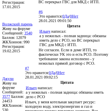
ВС перекрыл ГВС для МКД с ИТП.
Регистрация:
17.01.2015
#6
Это нравится:
0
Да
/
0
Нет
28.01.2021 09:01:50
Волжский парень
Цитата
Живу на форуме
Ильич
написал:
Сообщений:
3540
а у нежилых - полная задница: обязаны
Баллов:
12079
иметь дело с РСО, но ВС перекрыл
ЖКХоинов: 990
ГВС для МКД с ИТП.
Регистрация:
Не согласен. Если в доме ИТП, то
19.02.2015
фактически УК это и есть РСО. Поэтому
требование закона исполнено - у
нежилых прямой договор с РСО.
#7
Это нравится:
0
Да
/
0
Нет
28.01.2021 09:02:15
Джули
Цитата
Живу на
форуме
Ильич
написал:
Сообщений:
а у нежилых - полная задница: обязаны иметь
3577
Баллов:
дело с РСО
24453
Ильич, у меня котельная закупает ресурс:
ЖКХоинов:
холодную воду, электроэнергию и газ и
530
произвожу ресурс: тепловую энергию. Все,