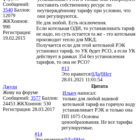
Сообщений:
поставить собственнику ресурс по
3540
Баллов:
неутверждённому тарифу при условии, что
12079
они регулируются..
ЖКХоинов:
Не для любой. Есть исключения.
990
Если котельная ОДИ, то устанавливать тариф
Регистрация:
не надо, но суть остается та же - это котельная
19.02.2015
производит тепло для МКД.
Получается если для этой котельной РЭК
установил тариф, то УК будет РСО, а если УК
действует в рамках 354 без установления
тарифов, то она не РСО?
#13
Это нравится:
0
Да
/
0
Нет
28.01.2021 11:01:54
Цитата
Джули
Живу на форуме
Ильич
написал:
Сообщений:
3577
Баллов:
только для любой вшивой
24453
ЖКХоинов: 530
котельной тариф на горячую воду
Регистрация:
28.03.2017
устанавливает РЭК и только она
ПП 1075 Основы
ценообразования. Не все тарифы
регулируемые.
#14
Это нравится:
0
Да
/
0
Нет