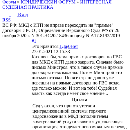
Форум
»
ЮРИДИЧЕСКИЙ ФОРУМ
»
ИНТЕРЕСНАЯ
СУДЕБНАЯ ПРАКТИКА
Вход
RSS
ВС РФ: МКД с ИТП не вправе переходить на "прямые"
договоры с РСО , Определение Верховного Суда РФ от 26
ноября 2020 г. N 301-ЭС20-18436 по делу N А17-8192/2019
#1
Это нравится:
1
Да
/
0
Нет
27.01.2021 12:15:33
Казалось бы, тема прямых договоров по ГВС
для МКД с ИТП давно закрыта. Сначала было
письмо Минстроя, что в таком случае прямые
договоры невозможны. Потом Минстрой это
письмо отозвал. По все стране давно уже
перешли на прямые договоры по ГВС везде,
где только можно. И вот на тебе! Судебная
власть как всегда имеет свое мнение...
Цитата
Суд указал, что при отсутствии
централизованной системы горячего
водоснабжения в МКД исполнителем
коммунальной услуги является управляющая
организация, что делает невозможным переход