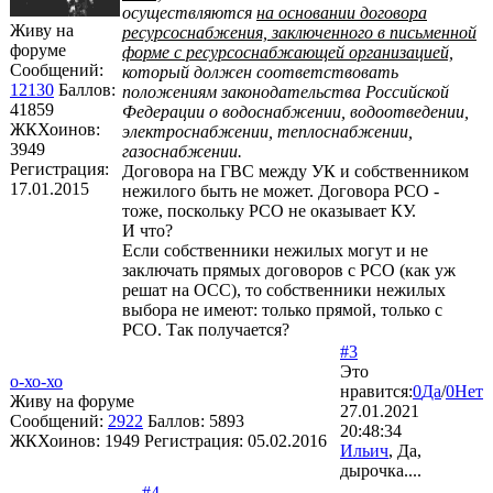
осуществляются
на основании договора
Живу на
ресурсоснабжения, заключенного в письменной
форуме
форме с ресурсоснабжающей организацией,
Сообщений:
который должен соответствовать
12130
Баллов:
положениям законодательства Российской
41859
Федерации о водоснабжении, водоотведении,
ЖКХоинов:
электроснабжении, теплоснабжении,
3949
газоснабжении.
Регистрация:
Договора на ГВС между УК и собственником
17.01.2015
нежилого быть не может. Договора РСО -
тоже, поскольку РСО не оказывает КУ.
И что?
Если собственники нежилых могут и не
заключать прямых договоров с РСО (как уж
решат на ОСС), то собственники нежилых
выбора не имеют: только прямой, только с
РСО. Так получается?
#3
Это
о-хо-хо
нравится:
0
Да
/
0
Нет
Живу на форуме
27.01.2021
Сообщений:
2922
Баллов:
5893
20:48:34
ЖКХоинов: 1949
Регистрация:
05.02.2016
Ильич
, Да,
дырочка....
#4