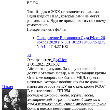
ВС РФ.
Этот бардак в ЖКХ не закончится никогда.
Одни издают НПА, которые сами не могут
растолковать. Другие применяют их по своему
усмотрению.
Прикрепленные файлы
Определение Верховного Суда РФ от 26
ноября 2020 г N 301 ЭС20 18436 по делу
N А1.rtf
(14.27 КБ)
#2
Это нравится:
1
Да
/
0
Нет
27.01.2021 20:16:32
Абсолютно разумно. За кашу в столовой
должен отвечать повар, а не поставщик крупы.
Опять же вопрос: как быть в МКД, где есть
нежилые, которые вообще как бы не должны
иметь договоров на КУ ни с кем, кроме РСО?
Ильич
В соответствии с ПП 354
поставка холодной воды,
горячей воды
,
электрической энергии, тепловой энергии и
газа
в нежилое помещение в многоквартирном
доме,
а также отведение сточных вод