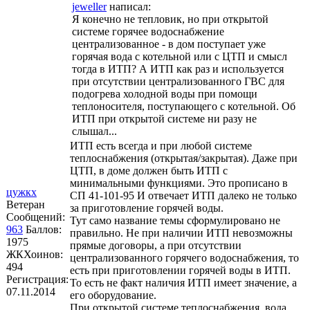
jeweller
написал:
Я конечно не тепловик, но при открытой
системе горячее водоснабжение
централизованное - в дом поступает уже
горячая вода c котельной или с ЦТП и смысл
тогда в ИТП? А ИТП как раз и используется
при отсутствии централизованного ГВС для
подогрева холодной воды при помощи
теплоносителя, поступающего с котельной. Об
ИТП при открытой системе ни разу не
слышал...
ИТП есть всегда и при любой системе
теплоснабжения (открытая/закрытая). Даже при
ЦТП, в доме должен быть ИТП с
минимальными функциями. Это прописано в
цужкх
СП 41-101-95 И отвечает ИТП далеко не только
Ветеран
за приготовление горячей воды.
Сообщений:
Тут само название темы сформулировано не
963
Баллов:
правильно. Не при наличии ИТП невозможны
1975
прямые договоры, а при отсутствии
ЖКХоинов:
централизованного горячего водоснабжения, то
494
есть при приготовлении горячей воды в ИТП.
Регистрация:
То есть не факт наличия ИТП имеет значение, а
07.11.2014
его оборудование.
При открытой системе теплоснабжения, вода