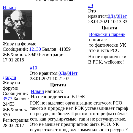
#9
Ильич
Это
нравится:
0
Да
/
0
Нет
28.01.2021 10:13:33
Цитата
Волжский парень
написал:
Живу на форуме
то фактически УК
Сообщений:
12130
Баллов:
41859
это и есть РСО
ЖКХоинов: 3949
Регистрация:
Но не юридически.
17.01.2015
В РЭК, wellcome!
#10
Это нравится:
0
Да
/
0
Нет
Джули
28.01.2021 10:21:07
Живу на
Цитата
форуме
Ильич
написал:
Сообщений:
Но не юридически. В РЭК
3577
Баллов:
РЭК не наделяет организацию статусом РСО,
24453
такого в природе нет. РЭК устанавливает тариф
ЖКХоинов:
на ресурс, не более. Притом что тарифы сейчас
530
есть как регулируемые, так и не регулируемые.
Регистрация:
Это не мешает предприятию быть РСО. УК
28.03.2017
осуществляет продажу коммунального ресурса?