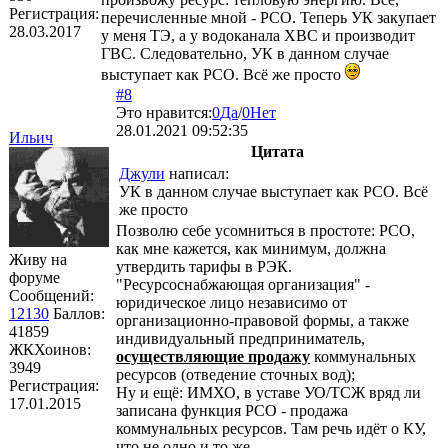
Регистрация:
перечисленные мной - РСО. Теперь УК закупает
28.03.2017
у меня ТЭ, а у водоканала ХВС и производит
ГВС. Следовательно, УК в данном случае
выступает как РСО. Всё же просто
#8
Это нравится:
0
Да
/
0
Нет
28.01.2021 09:52:35
Ильич
Цитата
Джули
написал:
УК в данном случае выступает как РСО. Всё
же просто
Позволю себе усомниться в простоте: РСО,
как мне кажется, как минимум, должна
Живу на
утвердить тарифы в РЭК.
форуме
"Ресурсоснабжающая организация" -
Сообщений:
юридическое лицо независимо от
12130
Баллов:
организационно-правовой формы, а также
41859
индивидуальный предприниматель,
ЖКХоинов:
осуществляющие продажу
коммунальных
3949
ресурсов (отведение сточных вод);
Регистрация:
Ну и ещё: ИМХО, в уставе УО/ТСЖ вряд ли
17.01.2015
записана функция РСО - продажа
коммунальных ресурсов. Там речь идёт о КУ,
что не одно и то же.