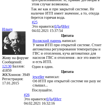
этом случае возможны.
Так же как и при закрытой системе. Не
наличие ИТП имеет значение, а то, откуда
берется горячая вода.
#25
Это нравится:
0
Да
/
0
Нет
Ильич
04.02.2021 15:37:54
Цитата
Волжский парень
написал:
У меня ИТП при открытой системе. Стоит
автоматика регулирования температуры и
ГВС и отопления, куча автоматики для
насосов ГВС и отопления - все это вместе
Живу на форуме
и есть ИТП.
Сообщений:
12130
Баллов:
Один в один.
41859
Цитата
ЖКХоинов: 3949
jeweller
написал:
Регистрация:
Об ИТП при открытой системе ни разу не
17.01.2015
слышал...
Послушайте.
#26
Это нравится:
0
Да
/
0
Нет
04.02.2021 16:32:16