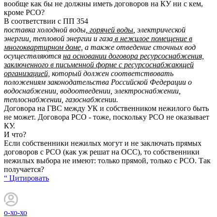
вообще как бы не должны иметь договоров на КУ ни с кем,
кроме РСО?
В соответствии с ПП 354
поставка холодной воды,
горячей воды
, электрической
энергии, тепловой энергии и газа
в нежилое помещение в
многоквартирном доме,
а также отведение сточных вод
осуществляются
на основании договора ресурсоснабжения,
заключенного в письменной форме с ресурсоснабжающей
организацией,
который должен соответствовать
положениям законодательства Российской Федерации о
водоснабжении, водоотведении, электроснабжении,
теплоснабжении, газоснабжении.
Договора на ГВС между УК и собственником нежилого быть
не может. Договора РСО - тоже, поскольку РСО не оказывает
КУ.
И что?
Если собственники нежилых могут и не заключать прямых
договоров с РСО (как уж решат на ОСС), то собственники
нежилых выбора не имеют: только прямой, только с РСО. Так
получается?
“ Цитировать
о-хо-хо