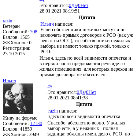
Это нравится:
0
Да
/
0
Нет
28.01.2021 08:19:51
Цитата
razin
Ильич
написал:
Ветеран
Если собственники нежилых могут и не
Сообщений:
708
заключать прямых договоров с РСО (как уж
Баллов:
1565
решат на ОСС), то собственники нежилых
ЖКХоинов: 0
выбора не имеют: только прямой, только с
Регистрация:
РСО.
23.10.2015
Ильич, здесь по всей видимости опечатка и
в первой части предложения речь идет о
жилых помещениях, для которых переход на
прямые договора не обязателен.
Ильич
#5
Это нравится:
0
Да
/
0
Нет
28.01.2021 08:41:38
Цитата
razin
написал:
здесь по всей видимости опечатка
Живу на форуме
Спасибо, абсолютно верно. У жилых
Сообщений:
12130
выбор есть, а у нежилых - полная
Баллов:
41859
задница: обязаны иметь дело с РСО, но
ЖКХоинов: 3949