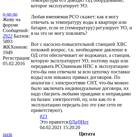
температуры его доводит ОД оборудование,
которое эксплуатирует УО.
о-хо-хо
Любая вменяемая РСО скажет: как я могу
Живу на
отвечать за температуру воды в квартире или
форуме
батарее, если ее (температуру) регулирует УО, и
Сообщений:
я на это не могу повлиять?
2922
Баллов:
5893
Вот с насосно-повысительной станцией ХВС
ЖКХоинов:
похожий вопрос, т.к. необходимое давление в
1949
ОД сети обеспечивает не водоканал, а станция,
Регистрация:
которую эксплуатирует УО, поэтому надо или
05.02.2016
передавать РСОшникам НПС в эксплуатацию
(что-бы они отвечали за всю цепочку поставки
воды) или никаких прямых договоров. По
аналогии с электросетями СНТ, что-бы можно
было заключать индивидуальные договора, их
надо сбагрить любыми правдами и неправдами
на баланс электросетей, ну, или как-то в
эксплуатацию передать (но это уже сети не
приветствуют).
#23
Это нравится:
0
Да
/
0
Нет
04.02.2021 15:20:20
Цитата
razin