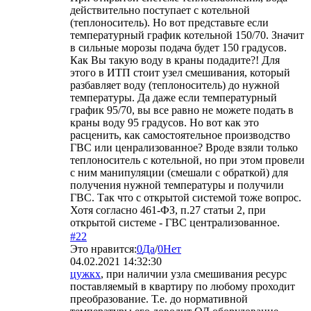
действительно поступает с котельной
(теплоноситель). Но вот представьте если
температурный график котельной 150/70. Значит
в сильные морозы подача будет 150 градусов.
Как Вы такую воду в краны подадите?! Для
этого в ИТП стоит узел смешивания, который
разбавляет воду (теплоноситель) до нужной
температуры. Да даже если температурный
график 95/70, вы все равно не можете подать в
краны воду 95 градусов. Но вот как это
расценить, как самостоятельное производство
ГВС или ценрализованное? Вроде взяли только
теплоноситель с котельной, но при этом провели
с ним манипуляции (смешали с обраткой) для
получения нужной температуры и получили
ГВС. Так что с открытой системой тоже вопрос.
Хотя согласно 461-ФЗ, п.27 статьи 2, при
открытой системе - ГВС централизованное.
#22
Это нравится:
0
Да
/
0
Нет
04.02.2021 14:32:30
цужкх
, при наличии узла смешивания ресурс
поставляемый в квартиру по любому проходит
преобразование. Т.е. до нормативной