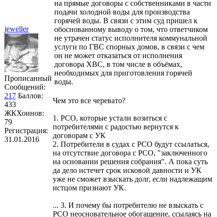
на прямые договоры с собственниками в части
подачи холодной воды для производства
горячей воды. В связи с этим суд пришел к
jeweller
обоснованному выводу о том, что ответчиком
не утрачен статус исполнителя коммунальной
услуги по ГВС спорных домов, в связи с чем
он не может отказаться от исполнения
договора ХВС, в том числе в объёмах,
необходимых для приготовления горячей
Прописанный
воды.
Сообщений:
217
Баллов:
Чем это все черевато?
433
ЖКХоинов:
1. РСО, которые устали возиться с
79
потребителями с радостью вернутся к
Регистрация:
договорам с УК
31.01.2016
2. Потребители в судах с РСО будут ссылаться,
на отсутствие договора с РСО, "заключенного
на основании решения собрания". А пока суть
да дело истечет срок исковой давности и УК
уже не сможет взыскать долг, если надлежащим
истцом признают УК.
... 3. И почему бы потребителю не взыскать с
РСО неосновательное обогащение, ссылаясь на