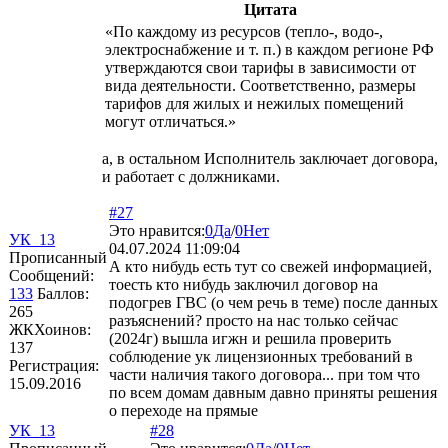
Цитата
«По каждому из ресурсов (тепло-, водо-,
электроснабжение и т. п.) в каждом регионе РФ
утверждаются свои тарифы в зависимости от
вида деятельности. Соответственно, размеры
тарифов для жилых и нежилых помещений
могут
отличаться.»
а, в остальном Исполнитель заключает договора,
и работает с должниками.
#27
Это нравится:
0
Да
/
0
Нет
УК_13
04.07.2024 11:09:04
Прописанный
А кто нибудь есть тут со свежей информацией,
Сообщений:
тоесть кто нибудь заключил договор на
133
Баллов:
подогрев ГВС (о чем речь в теме) после данных
265
разъяснений? просто на нас только сейчас
ЖКХоинов:
(2024г) вышла игжн и решила проверить
137
соблюдение ук лицензионных требований в
Регистрация:
части наличия такого договора... при том что
15.09.2016
по всем домам давным давно приняты решения
о переходе на прямые
УК_13
#28