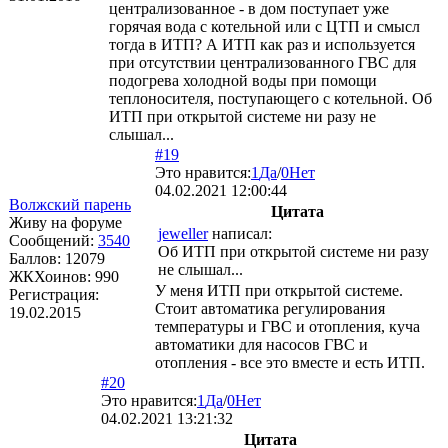
централизованное - в дом поступает уже
горячая вода c котельной или с ЦТП и смысл
тогда в ИТП? А ИТП как раз и используется
при отсутствии централизованного ГВС для
подогрева холодной воды при помощи
теплоносителя, поступающего с котельной. Об
ИТП при открытой системе ни разу не
слышал...
#19
Это нравится:
1
Да
/
0
Нет
04.02.2021 12:00:44
Волжский парень
Цитата
Живу на форуме
jeweller
написал:
Сообщений:
3540
Об ИТП при открытой системе ни разу
Баллов:
12079
не слышал...
ЖКХоинов: 990
У меня ИТП при открытой системе.
Регистрация:
Стоит автоматика регулирования
19.02.2015
температуры и ГВС и отопления, куча
автоматики для насосов ГВС и
отопления - все это вместе и есть ИТП.
#20
Это нравится:
1
Да
/
0
Нет
04.02.2021 13:21:32
Цитата