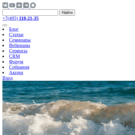
Найти
+7(495)
118-21-35
Блог
Статьи
Семинары
Вебинары
Сервисы
CRM
Форум
Собрания
Акции
Вход