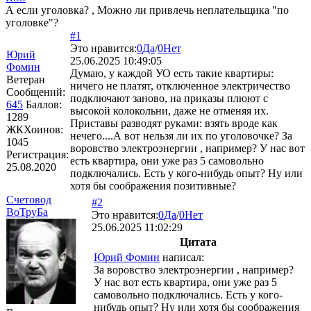
А если уголовка? , Можно ли привлечь неплательщика "по
уголовке"?
#1
Это нравится:
0
Да
/
0
Нет
Юрий
25.06.2025 10:49:05
Фомин
Думаю, у каждой УО есть такие квартиры:
Ветеран
ничего не платят, отключенное электричество
Сообщений:
подключают заново, на приказы плюют с
645
Баллов:
высокой колокольни, даже не отменяя их.
1289
Приставы разводят руками: взять вроде как
ЖКХоинов:
нечего....А вот нельзя ли их по уголовочке? За
1045
воровство электроэнергии , например? У нас вот
Регистрация:
есть квартира, они уже раз 5 самовольно
25.08.2020
подключались. Есть у кого-нибудь опыт? Ну или
хотя бы соображения позитивные?
Счетовод
#2
ВоТруБа
Это нравится:
0
Да
/
0
Нет
25.06.2025 11:02:29
Цитата
Юрий Фомин
написал:
За воровство электроэнергии , например?
У нас вот есть квартира, они уже раз 5
самовольно подключались. Есть у кого-
нибудь опыт? Ну или хотя бы соображения