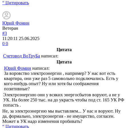
“ Цитировать
Юрий Фомин
Ветеран
#3
11:20:11
25.06.2025
0
0
Цитата
Счетовод ВоТруБа
написал:
Цитата
Юрий Фомин
написал:
За воровство электроэнергии , например? У нас вот есть
квартира, они уже раз 5 самовольно подключались. Есть у
кого-нибудь опыт? Ну или хотя бы соображения
позитивные?
Электроэнергию они у всяких энергосбытов воруют, а не у
УК. На более 250 тыс. на до украсть чтобы под ст. 165 УК РФ
попасть .
Не, за электроэнергию мы выставляем... У нас и воруют. Ну
да, формально, электроэнергия - не имущество, согласен.
Может в УК надо изменения пробивать?
“ Цитировать