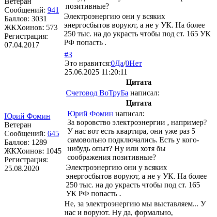
Ветеран
позитивные?
Сообщений:
941
Электроэнергию они у всяких
Баллов:
3031
энергосбытов воруют, а не у УК. На более
ЖКХоинов: 573
250 тыс. на до украсть чтобы под ст. 165 УК
Регистрация:
РФ попасть .
07.04.2017
#3
Это нравится:
0
Да
/
0
Нет
25.06.2025 11:20:11
Цитата
Счетовод ВоТруБа
написал:
Цитата
Юрий Фомин
написал:
Юрий Фомин
За воровство электроэнергии , например?
Ветеран
У нас вот есть квартира, они уже раз 5
Сообщений:
645
самовольно подключались. Есть у кого-
Баллов:
1289
нибудь опыт? Ну или хотя бы
ЖКХоинов: 1045
соображения позитивные?
Регистрация:
Электроэнергию они у всяких
25.08.2020
энергосбытов воруют, а не у УК. На более
250 тыс. на до украсть чтобы под ст. 165
УК РФ попасть .
Не, за электроэнергию мы выставляем... У
нас и воруют. Ну да, формально,