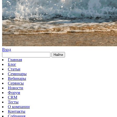
Вход
Найти
Главная
Блог
Статьи
Семинары
Вебинары
Сервисы
Новости
Форум
CRM
Тесты
О компании
Контакты
Собрания