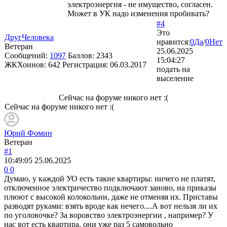
электроэнергия - не имущество, согласен.
Может в УК надо изменения пробивать?
#4
Это
ДругЧеловека
нравится:
0
Да
/
0
Нет
Ветеран
25.06.2025
Сообщений:
1097
Баллов:
2343
15:04:27
ЖКХоинов: 642
Регистрация:
06.03.2017
подать на
выселение
Сейчас на форуме никого нет :(
Сейчас на форуме никого нет :(
Юрий Фомин
Ветеран
#1
10:49:05
25.06.2025
0
0
Думаю, у каждой УО есть такие квартиры: ничего не платят,
отключенное электричество подключают заново, на приказы
плюют с высокой колокольни, даже не отменяя их. Приставы
разводят руками: взять вроде как нечего....А вот нельзя ли их
по уголовочке? За воровство электроэнергии , например? У
нас вот есть квартира, они уже раз 5 самовольно