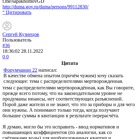
t.me/sapakhomovGD
http://duma.gov.ru/duma/persons/99112830/
“ Цитировать
Сергей Кузнецов
Пользователь
#36
18:36:02
28.11.2022
0
0
Цитата
Форумчанин 22
написал:
В качестве обмена опытом (причём чужим) хочу сказать
следующее: тема с распределителями мертворожденная.
тема с распределителями мертворождённая, как Вы говорите,
прежде всего потому, что на законодательном уровне не
продуманы нюансы, нет соответствующих разъяснений.
Порой даже жители и не знают, что это за приборы и для чего
они нужны. А понимают только тогда, когда получают
большие суммы в квитанции в результате перерасчёта.
Я думаю, могло бы это исправить - ввод нормативов и
повышающих коэффициентов (по аналогии, как со
счётчиками воды) для необорудованных квартир и