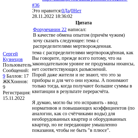
#36
Это нравится:
0
Да
/
0
Нет
28.11.2022 18:36:02
Цитата
Форумчанин 22
написал:
В качестве обмена опытом (причём чужим)
хочу сказать следующее: тема с
распределителями мертворожденная.
тема с распределителями мертворождённая, как
Сергей
Вы говорите, прежде всего потому, что на
Кузнецов
законодательном уровне не продуманы нюансы,
Пользователь
нет соответствующих разъяснений.
Сообщений:
Порой даже жители и не знают, что это за
9
Баллов:
17
приборы и для чего они нужны. А понимают
ЖКХоинов:
только тогда, когда получают большие суммы в
9
квитанции в результате перерасчёта.
Регистрация:
15.11.2022
Я думаю, могло бы это исправить - ввод
нормативов и повышающих коэффициентов (по
аналогии, как со счётчиками воды) для
необорудованных квартир и оборудованных
квартир, но не передающие умышленно
показания, чтобы не быть "в плюсе".