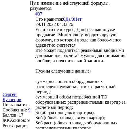
Ну и изменение действующей формулы,
разумеется.
#37
Это нравится:
0
Да
/
0
Нет
29.11.2022 04:33:26
Если кто не в курсе, Данфосс давно уже
предлагает Минстрою утвердить другую
формулу, по которой вроде как более-менее
адекватно считается.
Кто может поделиться реальными вводными
данными для расчёта? Нужно для понимания
вообще, и пояснительной записки.
Нужны следующие данные:
суммарная оплата оборудованных
распределителями квартир за расчётный
период;
Сергей
суммарный объём потреблённой ТЭ
Кузнецов
оборудованных распределителями квартир за
Пользователь
расчётный период;
Сообщений:
9
Si (общая площадь квартиры);
Баллов:
17
Sоб (общая площадь всех квартир);
ЖКХоинов: 9
Sоб расп (общая площадь оборудованных
Регистрация:
распределителями квартир);