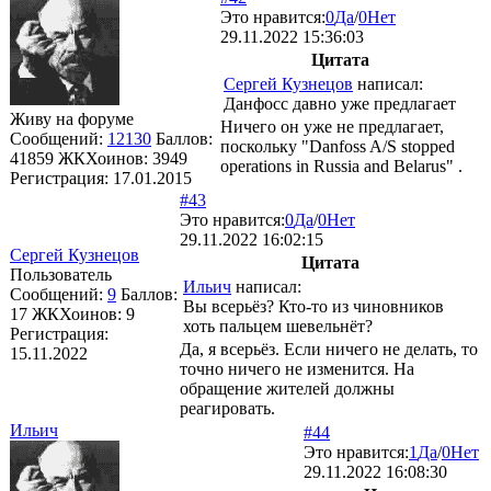
Это нравится:
0
Да
/
0
Нет
29.11.2022 15:36:03
Цитата
Сергей Кузнецов
написал:
Данфосс давно уже предлагает
Живу на форуме
Ничего он уже не предлагает,
Сообщений:
12130
Баллов:
поскольку "Danfoss A/S stopped
41859
ЖКХоинов: 3949
operations in Russia and Belarus" .
Регистрация:
17.01.2015
#43
Это нравится:
0
Да
/
0
Нет
29.11.2022 16:02:15
Сергей Кузнецов
Цитата
Пользователь
Ильич
написал:
Сообщений:
9
Баллов:
Вы всерьёз? Кто-то из чиновников
17
ЖКХоинов: 9
хоть пальцем шевельнёт?
Регистрация:
Да, я всерьёз. Если ничего не делать, то
15.11.2022
точно ничего не изменится. На
обращение жителей должны
реагировать.
Ильич
#44
Это нравится:
1
Да
/
0
Нет
29.11.2022 16:08:30