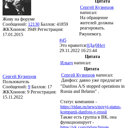
Цитата
Сергей Кузнецов
написал:
На обращение
Живу на форуме
жителей должны
Сообщений:
12130
Баллов:
41859
реагировать.
ЖКХоинов: 3949
Регистрация:
Ржунемогу.
17.01.2015
#45
Это нравится:
0
Да
/
0
Нет
29.11.2022 16:21:44
Цитата
Ильич
написал:
Цитата
Сергей Кузнецов
написал:
Сергей Кузнецов
Данфосс давно уже предлагает
Пользователь
"Danfoss A/S stopped operations in
Сообщений:
9
Баллов:
17
Russia and Belarus" .
ЖКХоинов: 9
Регистрация:
15.11.2022
Статус компании -
https://ridan.ru/news/novyi-status-
kompanii-danfoss-v-rossii
Также есть группа в ВК, она
функционирует -
https://vk.com/ridanclimate