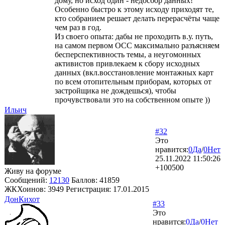
дому, но исход один - недосбор данных!
Особенно быстро к этому исходу приходят те,
кто собранием решает делать перерасчёты чаще
чем раз в год.
Из своего опыта: дабы не проходить в.у. путь,
на самом первом ОСС максимально разъясняем
бесперспективность темы, а неугомонных
активистов привлекаем к сбору исходных
данных (вкл.восстановление монтажных карт
по всем отопительным приборам, которых от
застройщика не дождешься), чтобы
прочувствовали это на собственном опыте ))
Ильич
#32
Это
нравится:
0
Да
/
0
Нет
25.11.2022 11:50:26
+100500
Живу на форуме
Сообщений:
12130
Баллов:
41859
ЖКХоинов: 3949
Регистрация:
17.01.2015
ДонКихот
#33
Это
нравится:
0
Да
/
0
Нет