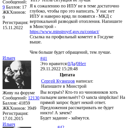
Сообщений:
Я к сожалению по ИПУ не в теме достаточно
9
Баллов:
17
глубоко, чтобы про это написать. У нас нет
ЖКХоинов:
ИПУ и наверно вряд ли появятся - МКД с
9
вертикальной разводкой отопления. Напишите
Регистрация:
в Минстрой -
15.11.2022
https://www.minstroyrf.gov.ru/contact/
Ссылка на профильный кометет в Госдуме
выше.
Чем больше будет обращений, тем лучше.
Ильич
#41
Это нравится:
0
Да
/
0
Нет
29.11.2022 15:28:48
Цитата
Сергей Кузнецов
написал:
Напишите в Минстрой
Вы всерьёз? Кто-то из чиновников хоть
Живу на форуме
пальцем шевельнёт? О sancta simplicitas! На
Сообщений:
12130
прямой запрос будет некий ответ.
Баллов:
41859
Предложения рассматривать не будет
ЖКХоинов: 3949
никто! А зачем?
Регистрация:
Будет задание - займутся.
17.01.2015
Ильич
#42