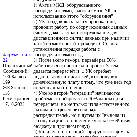
1) Актив МКД, оборудованного
распределителями, выносит мозг УК по
использованию этого "оборудования"
2) УК, поддавшись на эту провокацию,
проводит работу по сбору исходных данных
(может даже закупает оборудование для
дистанционного снятия данных при наличии
такой возможности), проводит ОСС для
установления порядка работы с
Форумчанин
распределителями и т.д.
22
3) После всего гемора, первый раз 50%
Прописанный
набираются относительно просто. Затем
Сообщений:
делается перерасчёт и ... УК огребает
100
Баллов:
недовольство тех жителей, кто получил
199
доначисленную плату к тому, что уже весь год
ЖКХоинов:
оплачивал за отопление.
116
4) Уже ко второй "итерации" начинаются
Регистрация:
проблемы с набором этих 50% данных для
17.10.2022
перерасчета, но не только из за естественного
выхода из строя через год ряда
распределителей, но и путем их "вывода из
эксплуатации" за нанесение урона семейному
бюджету в прошлом году))
5) Количество итераций варируется от дома к