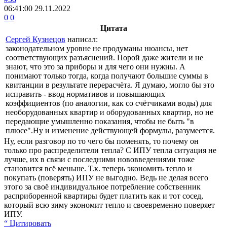
06:41:00
29.11.2022
0
0
Цитата
Сергей Кузнецов
написал:
законодательном уровне не продуманы нюансы, нет
соответствующих разъяснений. Порой даже жители и не
знают, что это за приборы и для чего они нужны. А
понимают только тогда, когда получают большие суммы в
квитанции в результате перерасчёта. Я думаю, могло бы это
исправить - ввод нормативов и повышающих
коэффициентов (по аналогии, как со счётчиками воды) для
необорудованных квартир и оборудованных квартир, но не
передающие умышленно показания, чтобы не быть "в
плюсе".Ну и изменение действующей формулы, разумеется.
Ну, если разговор по то чего бы поменять, то почему он
только про распределители тепла? С ИПУ тепла ситуация не
лучше, их в связи с последними нововведениями тоже
становится всё меньше. Т.к. теперь экономить тепло и
покупать (поверять) ИПУ не выгодно. Ведь не делая всего
этого за своё индивидуальное потребление собственник
расприборенной квартиры будет платить как и тот сосед,
который всю зиму экономит тепло и своевременно поверяет
ИПУ.
“ Цитировать