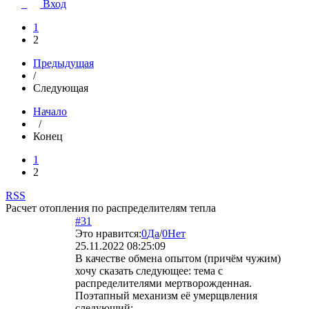
Вход
1
2
Предыдущая
/
Следующая
Начало
/
Конец
1
2
RSS
Расчет отопления по распределителям тепла
#31
Это нравится:
0
Да
/
0
Нет
25.11.2022 08:25:09
В качестве обмена опытом (причём чужим)
хочу сказать следующее: тема с
распределителями мертворожденная.
Поэтапный механизм её умерщвления
следующий: