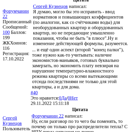
Сергей Кузнецов
написал:
Форумчанин
Я думаю, могло бы это исправить - ввод
22
нормативов и повышающих коэффициентов
Прописанный
(по аналогии, как со счётчиками воды) для
Сообщений:
необорудованных квартир и оборудованных
100
Баллов:
квартир, но не передающие умышленно
199
показания, чтобы не быть "в плюсе".Ну и
ЖКХоинов:
изменение действующей формулы, разумеется.
116
... и ещё один аспект (второй "конец палки"),
Регистрация:
тоже нужно как-то учитывать: наличие
17.10.2022
экономистов-маньяков, готовых буквально
замерзать, но экономить плату невзирая на
нарушение температурно-влажностного
режима квартиры со всеми вытекающими
отсюда последствиями не только для этой
квартиры, а и для дома.
#40
Это нравится:
0
Да
/
0
Нет
29.11.2022 15:11:18
Цитата
Форумчанин 22
написал:
Сергей
Ну, если разговор по то чего бы поменять, то
Кузнецов
почему он только про распределители тепла? С
Пользователь
ИПУ тепла ситуация не лучше