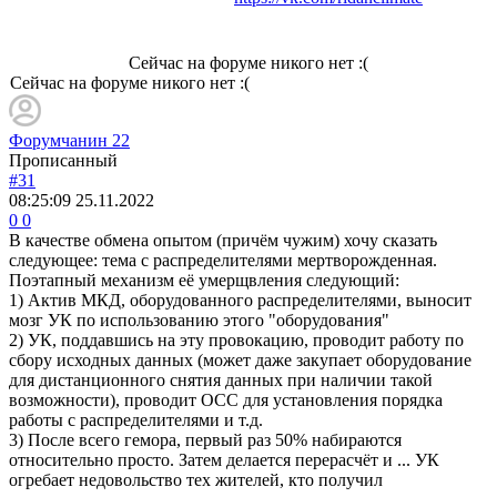
Сейчас на форуме никого нет :(
Сейчас на форуме никого нет :(
Форумчанин 22
Прописанный
#31
08:25:09
25.11.2022
0
0
В качестве обмена опытом (причём чужим) хочу сказать
следующее: тема с распределителями мертворожденная.
Поэтапный механизм её умерщвления следующий:
1) Актив МКД, оборудованного распределителями, выносит
мозг УК по использованию этого "оборудования"
2) УК, поддавшись на эту провокацию, проводит работу по
сбору исходных данных (может даже закупает оборудование
для дистанционного снятия данных при наличии такой
возможности), проводит ОСС для установления порядка
работы с распределителями и т.д.
3) После всего гемора, первый раз 50% набираются
относительно просто. Затем делается перерасчёт и ... УК
огребает недовольство тех жителей, кто получил