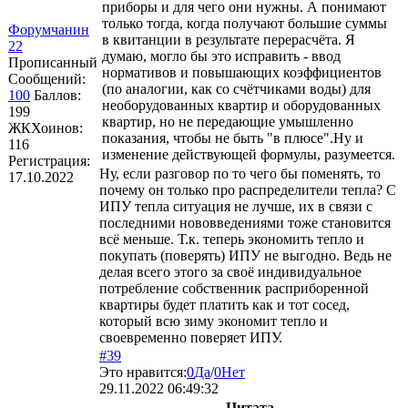
приборы и для чего они нужны. А понимают
только тогда, когда получают большие суммы
Форумчанин
в квитанции в результате перерасчёта. Я
22
думаю, могло бы это исправить - ввод
Прописанный
нормативов и повышающих коэффициентов
Сообщений:
(по аналогии, как со счётчиками воды) для
100
Баллов:
необорудованных квартир и оборудованных
199
квартир, но не передающие умышленно
ЖКХоинов:
показания, чтобы не быть "в плюсе".Ну и
116
изменение действующей формулы, разумеется.
Регистрация:
Ну, если разговор по то чего бы поменять, то
17.10.2022
почему он только про распределители тепла? С
ИПУ тепла ситуация не лучше, их в связи с
последними нововведениями тоже становится
всё меньше. Т.к. теперь экономить тепло и
покупать (поверять) ИПУ не выгодно. Ведь не
делая всего этого за своё индивидуальное
потребление собственник расприборенной
квартиры будет платить как и тот сосед,
который всю зиму экономит тепло и
своевременно поверяет ИПУ.
#39
Это нравится:
0
Да
/
0
Нет
29.11.2022 06:49:32
Цитата