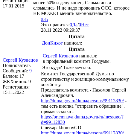
Регистрация:
менее 50% и делу конец. Сломались и
17.01.2015
сломались. И не надо проводить ОСС, которое
НЕ МОЖЕТ менять законодательство.
#35
Это нравится:
0
Да
/
0
Нет
28.11.2022 09:29:37
Цитата
ДонКихот
написал:
Цитата
Сергей Кузнецов
написал:
Сергей Кузнецов
в профильный комитет Госдумы.
Пользователь
Это куда? Тоже мечтаю.
Сообщений:
9
Комитет Государственной Думы по
Баллов:
17
строительству и жилищно-коммунальному
ЖКХоинов: 9
хозяйству.
Регистрация:
Председатель комитета - Пахомов Сергей
15.11.2022
Александрович.
http://duma.gov.ru/duma/persons/99112830/
-
там есть кнопка "отправить обращение",
прямая ссылка -
https://priemnaya.duma.gov.ru/ru/message/?
d=99112830
t.me/sapakhomovGD
http://duma.gov.ru/duma/persons/99112830/