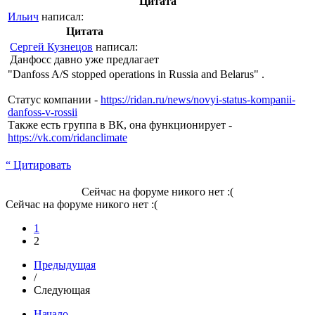
Цитата
Ильич
написал:
Цитата
Сергей Кузнецов
написал:
Данфосс давно уже предлагает
"Danfoss A/S stopped operations in Russia and Belarus" .
Статус компании -
https://ridan.ru/news/novyi-status-kompanii-
danfoss-v-rossii
Также есть группа в ВК, она функционирует -
https://vk.com/ridanclimate
“ Цитировать
Сейчас на форуме никого нет :(
Сейчас на форуме никого нет :(
1
2
Предыдущая
/
Следующая
Начало