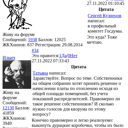
27.11.2022 01:10:45
Цитата
Сергей Кузнецов
написал:
в профильный
комитет Госдумы.
Живу на форуме
Это куда? Тоже
Сообщений:
1938
Баллов:
12025
мечтаю.
ЖКХоинов: 837
Регистрация:
29.08.2014
#34
Это нравится:
1
Да
/
0
Нет
Ильич
27.11.2022 07:33:43
Цитата
Татьяна
написал:
Здравствуйте. Вопрос по теме. Собственники
на общем собрании хотят принять решение о
начислении платы по отоплению исходя из
Живу на
общей площади помещений, без учета
форуме
показаний распределителей. Правомерно ли
Сообщений:
такое решение собственников? И сколько
12130
Баллов:
нужно голосов для кворума по этому
41859
вопросу?
ЖКХоинов:
Конечно правомерно и легко реализуемо:
3949
выкинуть дурацкие коробочки, чтобы их было