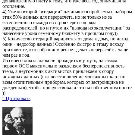
доначисленную плату к тому, что уже весь год оплачивал за
отопление.
4) Уже ко второй "итерации" начинаются проблемы с набором
этих 50% данных для перерасчета, но не только из за
естественного выхода из строя через год ряда
распределителей, но и путем их "вывода из эксплуатации" за
нанесение урона семейному бюджету в прошлом году))
5) Количество итераций варируется от дома к дому, но исход
один - недосбор данных! Особенно быстро к этому исходу
приходят те, кто собранием решает делать перерасчёты чаще
чем раз в год.
Из своего опыта: дабы не проходить в.у. путь, на самом
первом ОСС максимально разъясняем бесперспективность
темы, а неугомонных активистов привлекаем к сбору
исходных данных (вкл.восстановление монтажных карт по
всем отопительным приборам, которых от застройщика не
дождешься), чтобы прочувствовали это на собственном опыте
))
“ Цитировать