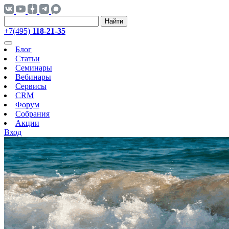
Найти
+7(495)
118-21-35
Блог
Статьи
Семинары
Вебинары
Сервисы
CRM
Форум
Собрания
Акции
Вход