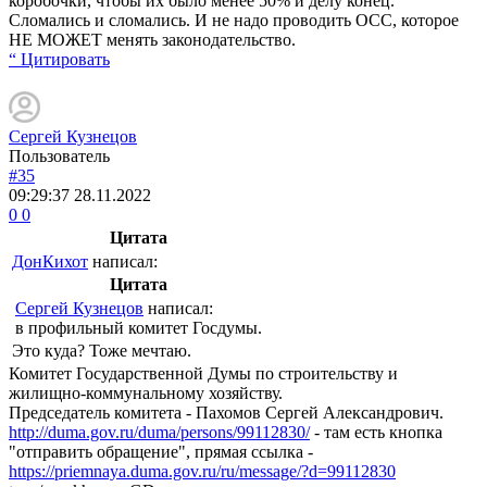
коробочки, чтобы их было менее 50% и делу конец.
Сломались и сломались. И не надо проводить ОСС, которое
НЕ МОЖЕТ менять законодательство.
“ Цитировать
Сергей Кузнецов
Пользователь
#35
09:29:37
28.11.2022
0
0
Цитата
ДонКихот
написал:
Цитата
Сергей Кузнецов
написал:
в профильный комитет Госдумы.
Это куда? Тоже мечтаю.
Комитет Государственной Думы по строительству и
жилищно-коммунальному хозяйству.
Председатель комитета - Пахомов Сергей Александрович.
http://duma.gov.ru/duma/persons/99112830/
- там есть кнопка
"отправить обращение", прямая ссылка -
https://priemnaya.duma.gov.ru/ru/message/?d=99112830