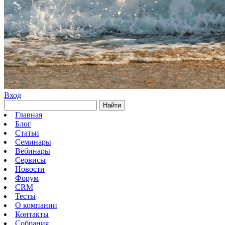
Вход
Найти
Главная
Блог
Статьи
Семинары
Вебинары
Сервисы
Новости
Форум
CRM
Тесты
О компании
Контакты
Собрания