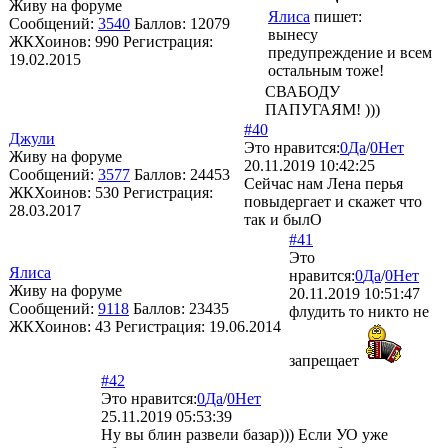
Живу на форуме
Ялиса
пишет:
Сообщений:
3540
Баллов:
12079
вынесу
ЖКХоинов: 990
Регистрация:
предупреждение и всем
19.02.2015
остальным тоже!
СВАБОДУ
ПАПУГАЯМ! )))
#40
Джули
Это нравится:
0
Да
/
0
Нет
Живу на форуме
20.11.2019 10:42:25
Сообщений:
3577
Баллов:
24453
Сейчас нам Лена перья
ЖКХоинов: 530
Регистрация:
повыдергает и скажет что
28.03.2017
так и былО
#41
Это
Ялиса
нравится:
0
Да
/
0
Нет
Живу на форуме
20.11.2019 10:51:47
Сообщений:
9118
Баллов:
23435
флудить то никто не
ЖКХоинов: 43
Регистрация:
19.06.2014
запрещает
#42
Это нравится:
0
Да
/
0
Нет
25.11.2019 05:53:39
Ну вы блин развели базар))) Если УО уже