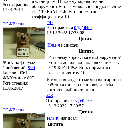
инстанциям. И почему воровства не
Регистрация:
обнаружено? Есть самовольное подключение -
17.01.2015
ст. 7.19 КоАП РФ. Есть норматив с
коэффициентом 10.
#47
ТСЖЕлена
Это нравится:
0
Да
/
0
Нет
13.12.2022 17:35:08
Цитата
Ильич
написал:
Цитата
И почему воровства не обнаружено?
Живу на форуме
Есть самовольное подключение - ст.
Сообщений:
906
7.19 КоАП РФ. Есть норматив с
Баллов:
9961
коэффициентом 10.
ЖКХоинов: 897
Я имею ввиду, что мимо квартирного
Регистрация:
счётчика ничего не проходит. Мы
15.05.2017
контрольный поставили.
#48
Это нравится:
0
Да
/
0
Нет
13.12.2022 17:39:57
ТСЖЕлена
Цитата
Ильич
написал:
Цитата