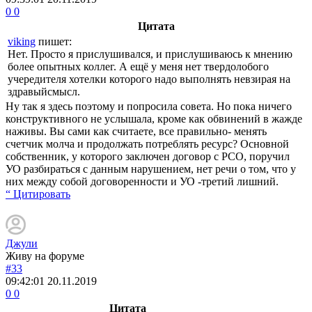
0
0
Цитата
viking
пишет:
Нет. Просто я прислушивался, и прислушиваюсь к мнению
более опытных коллег. А ещё у меня нет твердолобого
учередителя хотелки которого надо выполнять невзирая на
здравыйсмысл.
Ну так я здесь поэтому и попросила совета. Но пока ничего
конструктивного не услышала, кроме как обвинений в жажде
наживы. Вы сами как считаете, все правильно- менять
счетчик молча и продолжать потреблять ресурс? Основной
собственник, у которого заключен договор с РСО, поручил
УО разбираться с данным нарушением, нет речи о том, что у
них между собой договоренности и УО -третий лишний.
“ Цитировать
Джули
Живу на форуме
#33
09:42:01
20.11.2019
0
0
Цитата