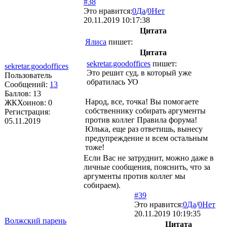
#38
Это нравится:
0
Да
/
0
Нет
20.11.2019 10:17:38
Цитата
Ялиса
пишет:
Цитата
sekretar.goodoffices
пишет:
sekretar.goodoffices
Это решит суд, в который уже
Пользователь
обратилась УО
Сообщений:
13
Баллов:
13
Народ, все, точка! Вы помогаете
ЖКХоинов: 0
собственнику собирать аргументы
Регистрация:
против коллег Правила форума!
05.11.2019
Юлька, еще раз ответишь, вынесу
предупреждение и всем остальным
тоже!
Если Вас не затруднит, можно даже в
личные сообщения, пояснить, что за
аргументы против коллег мы
собираем).
#39
Это нравится:
0
Да
/
0
Нет
20.11.2019 10:19:35
Волжский парень
Цитата