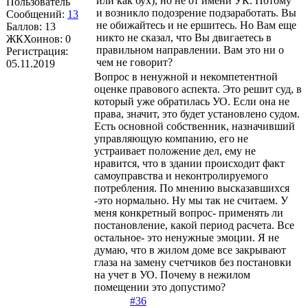
или как бух), но не от имени УК. Потому
Пользователь
и возникло подозрение подзаработать. Вы
Сообщений:
13
не обижайтесь и не ершитесь. Но Вам еще
Баллов:
13
никто не сказал, что Вы двигаетесь в
ЖКХоинов: 0
правильном направлении. Вам это ни о
Регистрация:
чем не говорит?
05.11.2019
Вопрос в ненужной и некомпетентной
оценке правового аспекта. Это решит суд, в
который уже обратилась УО. Если она не
права, значит, это будет установлено судом.
Есть основной собственник, назначивший
управляющую компанию, его не
устраивает положение дел, ему не
нравится, что в здании происходит факт
самоуправства и неконтролируемого
потребления. По мнению высказавшихся
-это нормально. Ну мы так не считаем. У
меня конкретный вопрос- применять ли
постановление, какой период расчета. Все
остальное- это ненужные эмоции. Я не
думаю, что в жилом доме все закрывают
глаза на замену счетчиков без постановки
на учет в УО. Почему в нежилом
помещении это допустимо?
#36