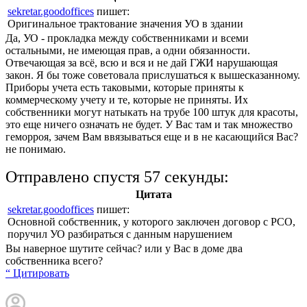
sekretar.goodoffices
пишет:
Оригинальное трактование значения УО в здании
Да, УО - прокладка между собственниками и всеми
остальными, не имеющая прав, а одни обязанности.
Отвечающая за всё, всю и вся и не дай ГЖИ нарушающая
закон. Я бы тоже советовала прислушаться к вышесказанному.
Приборы учета есть таковыми, которые приняты к
коммерческому учету и те, которые не приняты. Их
собственники могут натыкать на трубе 100 штук для красоты,
это еще ничего означать не будет. У Вас там и так множество
геморроя, зачем Вам ввязываться еще и в не касающийся Вас?
не понимаю.
Отправлено спустя 57 секунды:
Цитата
sekretar.goodoffices
пишет:
Основной собственник, у которого заключен договор с РСО,
поручил УО разбираться с данным нарушением
Вы наверное шутите сейчас? или у Вас в доме два
собственника всего?
“ Цитировать