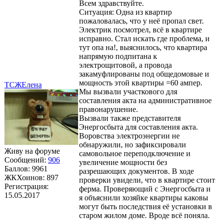
Всем здравствуйте.
Ситуация: Одна из квартир
пожаловалась, что у неё пропал свет.
Электрик посмотрел, всё в квартире
исправно. Стал искать где проблема, и
тут опа на!, выяснилось, что квартира
напрямую подпитана к
электрощитовой, а провода
закамуфлированы под общедомовые и
мощность этой квартиры =60 ампер.
ТСЖЕлена
Мы вызвали участкового для
составления акта на административное
правонарушение.
Вызвали также представителя
Энергосбыта для составления акта.
Воровства электроэнергии не
обнаружили, но зафиксировали
Живу на форуме
самовольное переподключение и
Сообщений:
906
увеличение мощности без
Баллов:
9961
разрешающих документов. В ходе
ЖКХоинов: 897
проверки увидели, что в квартире стоит
Регистрация:
ферма. Проверяющий с Энергосбыта и
15.05.2017
я объяснили хозяйке квартиры каковы
могут быть последствия её установки в
старом жилом доме. Вроде всё поняла.