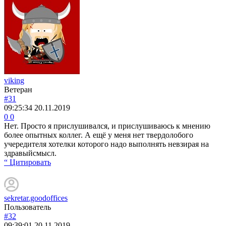
viking
Ветеран
#31
09:25:34
20.11.2019
0
0
Нет. Просто я прислушивался, и прислушиваюсь к мнению
более опытных коллег. А ещё у меня нет твердолобого
учередителя хотелки которого надо выполнять невзирая на
здравыйсмысл.
“ Цитировать
sekretar.goodoffices
Пользователь
#32
09:39:01
20.11.2019