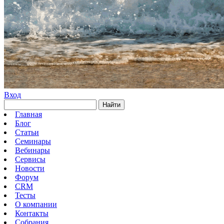
Вход
Найти
Главная
Блог
Статьи
Семинары
Вебинары
Сервисы
Новости
Форум
CRM
Тесты
О компании
Контакты
Собрания