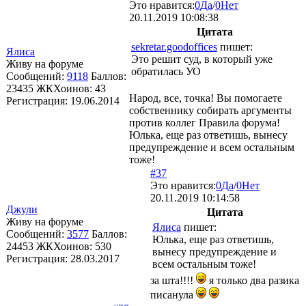
Это нравится:
0
Да
/
0
Нет
20.11.2019 10:08:38
Цитата
sekretar.goodoffices
пишет:
Ялиса
Это решит суд, в который уже
Живу на форуме
обратилась УО
Сообщений:
9118
Баллов:
23435
ЖКХоинов: 43
Народ, все, точка! Вы помогаете
Регистрация:
19.06.2014
собственнику собирать аргументы
против коллег Правила форума!
Юлька, еще раз ответишь, вынесу
предупреждение и всем остальным
тоже!
#37
Это нравится:
0
Да
/
0
Нет
20.11.2019 10:14:58
Джули
Цитата
Живу на форуме
Ялиса
пишет:
Сообщений:
3577
Баллов:
Юлька, еще раз ответишь,
24453
ЖКХоинов: 530
вынесу предупреждение и
Регистрация:
28.03.2017
всем остальным тоже!
за шта!!!!
я только два разика
писанула