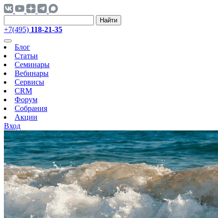
Найти
+7(495)
118-21-35
Блог
Статьи
Семинары
Вебинары
Сервисы
CRM
Форум
Собрания
Акции
Вход