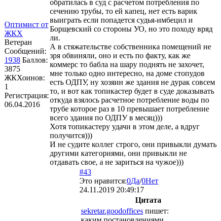
обратилась в суд с расчетом потребления по
сечению трубы, то ей капец, нет есть варик
выиграть если попадется судья-имбецил и
Оптимист от
Борщевский со стороны УО, но это походу вряд
ЖКХ
ли.
Ветеран
А в стяжательстве собственника помещений не
Сообщений:
зря обвиняли, оно и есть по факту, как же
1938
Баллов:
коммерс то бабла на шару поднять не захочет,
3875
мне только одно интересно, на доме стопудов
ЖКХоинов:
есть ОДПУ, ну хозяин же здания не дурак совсем
1
то, и вот как топикастер будет в суде доказывать
Регистрация:
откуда взялось расчетное потребление воды по
06.04.2016
трубе которое раз в 10 превышает потребление
всего здания по ОДПУ в месяц)))
Хотя топикастеру удачи в этом деле, а вдруг
получится)))
И не судите коллег строго, они привыкли думать
другими категориями, они привыкли не
отдавать свое, а не зариться на чужое)))
#43
Это нравится:
0
Да
/
0
Нет
24.11.2019 20:49:17
Цитата
sekretar.goodoffices
пишет:
каким постановлениями