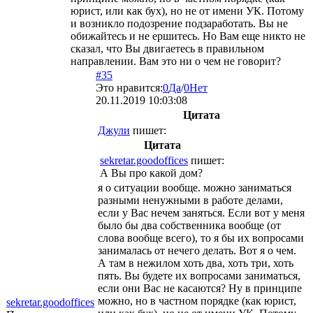
юрист, или как бух), но не от имени УК. Потому
и возникло подозрение подзаработать. Вы не
обижайтесь и не ершитесь. Но Вам еще никто не
сказал, что Вы двигаетесь в правильном
направлении. Вам это ни о чем не говорит?
#35
Это нравится:
0
Да
/
0
Нет
20.11.2019 10:03:08
Цитата
Джули
пишет:
Цитата
sekretar.goodoffices
пишет:
А Вы про какой дом?
я о ситуации вообще. можно заниматься
разными ненужными в работе делами,
если у Вас нечем заняться. Если вот у меня
было бы два собственника вообще (от
слова вообще всего), то я бы их вопросами
занималась от нечего делать. Вот я о чем.
А там в нежилом хоть два, хоть три, хоть
пять. Вы будете их вопросами заниматься,
если они Вас не касаются? Ну в принципе
можно, но в частном порядке (как юрист,
sekretar.goodoffices