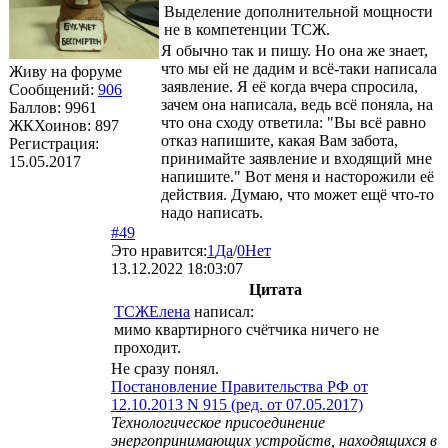
Выделение дополнительной мощности
не в компетенции ТСЖ.
Я обычно так и пишу. Но она же знает,
что мы ей не дадим и всё-таки написала
Живу на форуме
заявление. Я её когда вчера спросила,
Сообщений:
906
зачем она написала, ведь всё поняла, на
Баллов:
9961
что она сходу ответила: "Вы всё равно
ЖКХоинов: 897
отказ напишите, какая Вам забота,
Регистрация:
принимайте заявление и входящий мне
15.05.2017
напишите." Вот меня и насторожили её
действия. Думаю, что может ещё что-то
надо написать.
#49
Это нравится:
1
Да
/
0
Нет
13.12.2022 18:03:07
Цитата
ТСЖЕлена
написал:
мимо квартирного счётчика ничего не
проходит.
Не сразу понял.
Постановление Правительства РФ от
12.10.2013 N 915 (ред. от 07.05.2017)
Технологическое присоединение
энергопринимающих устройств, находящихся в