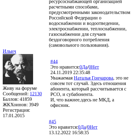
ресурсоснабжающей организацией
расчетными способами,
предусмотренными законодательством
Российской Федерации о
водоснабжении и водоотведении,
электроснабжении, теплоснабжении,
газоснабжении для случаев
бездоговорного потребления
(самовольного пользования).
Ильич
#44
Это нравится:
0
Да
/
0
Нет
24.11.2019 22:35:48
Уважаемая
Наталья Гончарова
, это не
совсем тот случай. Здесь отношения
Живу на форуме
абонента, который рассчитывается с
Сообщений:
12130
РСО, и субабонента.
Баллов:
41859
И, что важнее,здесь не МКД, а
ЖКХоинов: 3949
офисник.
Регистрация:
17.01.2015
#45
Это нравится:
0
Да
/
0
Нет
13.12.2022 16:58:35