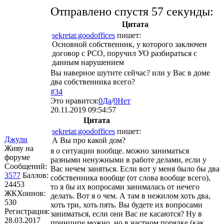
Отправлено спустя 57 секунды:
Цитата
sekretar.goodoffices
пишет:
Основной собственник, у которого заключен
договор с РСО, поручил УО разбираться с
данным нарушением
Вы наверное шутите сейчас? или у Вас в доме
два собственника всего?
#34
Это нравится:
0
Да
/
0
Нет
20.11.2019 09:54:57
Цитата
sekretar.goodoffices
пишет:
Джули
А Вы про какой дом?
Живу на
я о ситуации вообще. можно заниматься
форуме
разными ненужными в работе делами, если у
Сообщений:
Вас нечем заняться. Если вот у меня было бы два
3577
Баллов:
собственника вообще (от слова вообще всего),
24453
то я бы их вопросами занималась от нечего
ЖКХоинов:
делать. Вот я о чем. А там в нежилом хоть два,
530
хоть три, хоть пять. Вы будете их вопросами
Регистрация:
заниматься, если они Вас не касаются? Ну в
28.03.2017
принципе можно, но в частном порядке (как