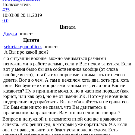
Пользователь
#35
10:03:08
20.11.2019
0
0
Цитата
Джули
пишет:
Цитата
sekretar.goodoffices
пишет:
А Вы про какой дом?
я о ситуации вообще. можно заниматься разными
ненужными в работе делами, если у Вас нечем заняться. Если
вот у меня было бы два собственника вообще (от слова
вообще всего), то я бы их вопросами занималась от нечего
делать. Вот я о чем. А там в нежилом хоть два, хоть три, хоть
пять. Вы будете их вопросами заниматься, если они Вас не
касаются? Ну в принципе можно, но в частном порядке (как
юрист, или как бух), но не от имени УК. Потому и возникло
подозрение подзаработать. Вы не обижайтесь и не ершитесь.
Но Вам еще никто не сказал, что Вы двигаетесь в
правильном направлении. Вам это ни о чем не говорит?
Вопрос в ненужной и некомпетентной оценке правового
аспекта. Это решит суд, в который уже обратилась УО. Если
она не права, значит, это будет установлено судом. Есть