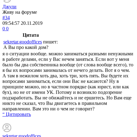
Джули
Живу на форуме
#34
09:54:57
20.11.2019
0
0
Цитата
sekretar.goodoffices
пишет:
А Вы про какой дом?
я о ситуации вообще. можно заниматься разными ненужными
в работе делами, если у Вас нечем заняться. Если вот у меня
было бы два собственника вообще (от слова вообще всего), то
я бы их вопросами занималась от нечего делать. Вот я о чем.
А там в нежилом хоть два, хоть три, хоть пять. Вы будете их
вопросами заниматься, если они Вас не касаются? Ну в
принципе можно, но в частном порядке (как юрист, или как
бух), но не от имени УК. Потому и возникло подозрение
подзаработать. Вы не обижайтесь и не ершитесь. Но Вам еще
никто не сказал, что Вы двигаетесь в правильном
направлении. Вам это ни о чем не говорит?
“ Цитировать
sekretar.goodoffices