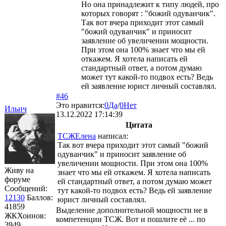
Но она принадлежит к типу людей, про
которых говорят : "божий одуванчик".
Так вот вчера приходит этот самый
"божий одуванчик" и приносит
заявление об увеличении мощности.
При этом она 100% знает что мы ей
откажем. Я хотела написать ей
стандартный ответ, а потом думаю
может тут какой-то подвох есть? Ведь
ей заявление юрист личный составлял.
#46
Это нравится:
0
Да
/
0
Нет
Ильич
13.12.2022 17:14:39
Цитата
ТСЖЕлена
написал:
Так вот вчера приходит этот самый "божий
одуванчик" и приносит заявление об
увеличении мощности. При этом она 100%
Живу на
знает что мы ей откажем. Я хотела написать
форуме
ей стандартный ответ, а потом думаю может
Сообщений:
тут какой-то подвох есть? Ведь ей заявление
12130
Баллов:
юрист личный составлял.
41859
Выделение дополнительной мощности не в
ЖКХоинов:
компетенции ТСЖ. Вот и пошлите её ... по
3949