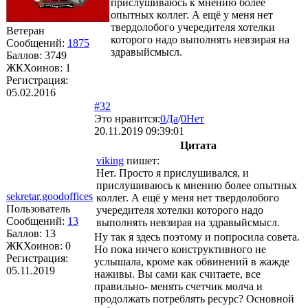
прислушиваюсь к мнению более
опытных коллег. А ещё у меня нет
твердолобого учередителя хотелки
Ветеран
которого надо выполнять невзирая на
Сообщений:
1875
здравыйсмысл.
Баллов:
3749
ЖКХоинов: 1
Регистрация:
05.02.2016
#32
Это нравится:
0
Да
/
0
Нет
20.11.2019 09:39:01
Цитата
viking
пишет:
Нет. Просто я прислушивался, и
прислушиваюсь к мнению более опытных
sekretar.goodoffices
коллег. А ещё у меня нет твердолобого
Пользователь
учередителя хотелки которого надо
Сообщений:
13
выполнять невзирая на здравыйсмысл.
Баллов:
13
Ну так я здесь поэтому и попросила совета.
ЖКХоинов: 0
Но пока ничего конструктивного не
Регистрация:
услышала, кроме как обвинений в жажде
05.11.2019
наживы. Вы сами как считаете, все
правильно- менять счетчик молча и
продолжать потреблять ресурс? Основной