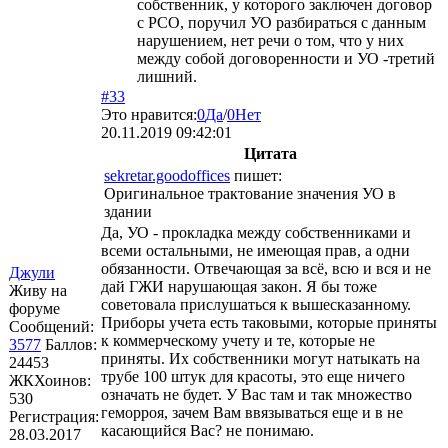
собственник, у которого заключен договор
с РСО, поручил УО разбираться с данным
нарушением, нет речи о том, что у них
между собой договоренности и УО -третий
лишний.
#33
Это нравится:
0
Да
/
0
Нет
20.11.2019 09:42:01
Цитата
sekretar.goodoffices
пишет:
Оригинальное трактование значения УО в
здании
Да, УО - прокладка между собственниками и
всеми остальными, не имеющая прав, а одни
обязанности. Отвечающая за всё, всю и вся и не
Джули
дай ГЖИ нарушающая закон. Я бы тоже
Живу на
советовала прислушаться к вышесказанному.
форуме
Приборы учета есть таковыми, которые приняты
Сообщений:
к коммерческому учету и те, которые не
3577
Баллов:
приняты. Их собственники могут натыкать на
24453
трубе 100 штук для красоты, это еще ничего
ЖКХоинов:
означать не будет. У Вас там и так множество
530
геморроя, зачем Вам ввязываться еще и в не
Регистрация:
касающийся Вас? не понимаю.
28.03.2017