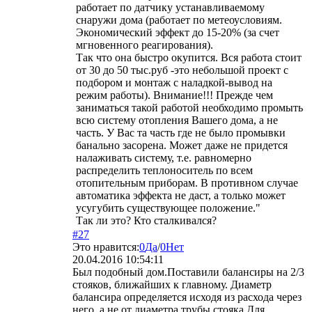
работает по датчику устанавливаемому
снаружи дома (работает по метеоусловиям.
Экономический эффект до 15-20% (за счет
мгновенного реагирования).
Так что она быстро окупится. Вся работа стоит
от 30 до 50 тыс.руб -это небольшой проект с
подбором и монтаж с наладкой-вывод на
режим работы). Внимание!!! Прежде чем
заниматься такой работой необходимо промыть
всю систему отопления Вашего дома, а не
часть. У Вас та часть где не было промывки
банально засорена. Может даже не придется
налаживать систему, т.е. равномерно
распределить теплоноситель по всем
отопительным приборам. В противном случае
автоматика эффекта не даст, а только может
усугубить существующее положение."
Так ли это? Кто сталкивался?
#27
Это нравится:
0
Да
/
0
Нет
20.04.2016 10:54:11
Был подобный дом.Поставили балансиры на 2/3
стояков, ближайших к главному. Диаметр
балансира определяется исходя из расхода через
него, а не от диаметра трубы стояка.Для