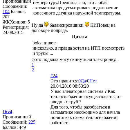
Прописанный
температуру.Предполагаю, что любая
Сообщений:
автоматика предусматривает подключение
104
Баллов:
копеечного датчика наружной температуры.
207
ЖКХоинов: 5
Ну да
балансировщики
КИПовец на
Регистрация:
договоре подряда.
24.08.2015
Цитата
boks
пишет:
нисколько, я правда хотел на ИТП посмотреть
и трубы ...
фото подвала могу скинуть на электронку...
1
2
#24
Это нравится:
0
Да
/
0
Нет
20.04.2016 08:53:20
У вас элеваторная система ? Как
теплоснабжение осуществляется от
вводных труб ?
Для того, чтобы разобраться в
Drv4
автоматике необходимо для начала
Прописанный
понять как схема теплоснабжения
Сообщений:
225
работает.
Баллов:
449