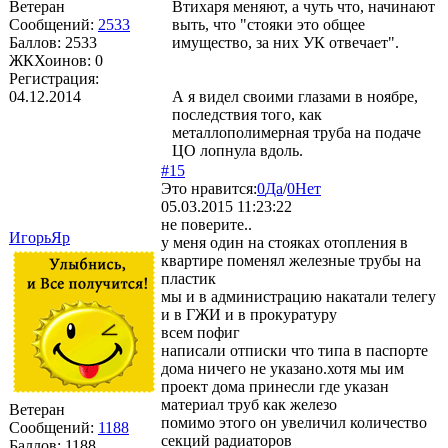
Ветеран
Втихаря меняют, а чуть что, начинают
Сообщений:
2533
выть, что "стояки это общее
Баллов:
2533
имущество, за них УК отвечает".
ЖКХоинов: 0
Регистрация:
04.12.2014
А я видел своими глазами в ноябре,
последствия того, как
металлополимерная труба на подаче
ЦО лопнула вдоль.
#15
Это нравится:
0
Да
/
0
Нет
05.03.2015 11:23:22
не поверите..
ИгорьЯр
у меня один на стояках отопления в
квартире поменял железные трубы на
пластик
мы и в администрацию накатали телегу
и в ГЖИ и в прокуратуру
всем пофиг
написали отписки что типа в паспорте
дома ничего не указано.хотя мы им
проект дома принесли где указан
материал труб как железо
Ветеран
помимо этого он увеличил количество
Сообщений:
1188
секций радиаторов
Баллов:
1188