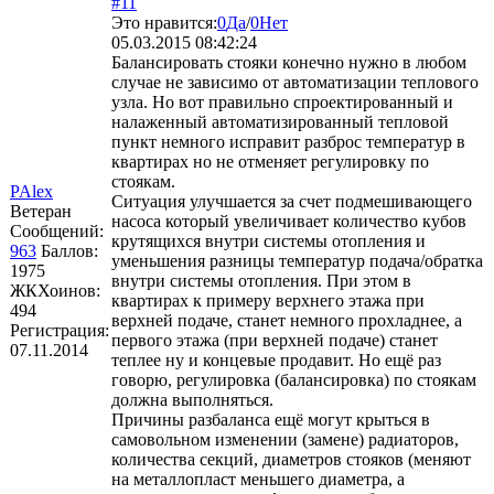
#11
Это нравится:
0
Да
/
0
Нет
05.03.2015 08:42:24
Балансировать стояки конечно нужно в любом
случае не зависимо от автоматизации теплового
узла. Но вот правильно спроектированный и
налаженный автоматизированный тепловой
пункт немного исправит разброс температур в
квартирах но не отменяет регулировку по
стоякам.
PAlex
Ситуация улучшается за счет подмешивающего
Ветеран
насоса который увеличивает количество кубов
Сообщений:
крутящихся внутри системы отопления и
963
Баллов:
уменьшения разницы температур подача/обратка
1975
внутри системы отопления. При этом в
ЖКХоинов:
квартирах к примеру верхнего этажа при
494
верхней подаче, станет немного прохладнее, а
Регистрация:
первого этажа (при верхней подаче) станет
07.11.2014
теплее ну и концевые продавит. Но ещё раз
говорю, регулировка (балансировка) по стоякам
должна выполняться.
Причины разбаланса ещё могут крыться в
самовольном изменении (замене) радиаторов,
количества секций, диаметров стояков (меняют
на металлопласт меньшего диаметра, а