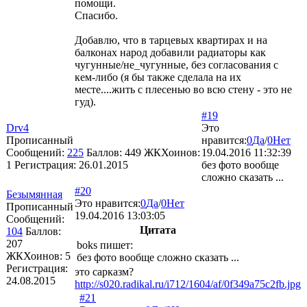
помощи.
Спасибо.
Добавлю, что в тарцевых квартирах и на
балконах народ добавили радиаторы как
чугунные/не_чугунные, без согласования с
кем-либо (я бы также сделала на их
месте....жить с плесенью во всю стену - это не
гуд).
#19
Drv4
Это
Прописанный
нравится:
0
Да
/
0
Нет
Сообщений:
225
Баллов:
449
ЖКХоинов:
19.04.2016 11:32:39
1
Регистрация:
26.01.2015
без фото вообще
сложно сказать ...
#20
Безымянная
Это нравится:
0
Да
/
0
Нет
Прописанный
19.04.2016 13:03:05
Сообщений:
Цитата
104
Баллов:
207
boks
пишет:
ЖКХоинов: 5
без фото вообще сложно сказать ...
Регистрация:
это сарказм?
24.08.2015
http://s020.radikal.ru/i712/1604/af/0f349a75c2fb.jpg
#21