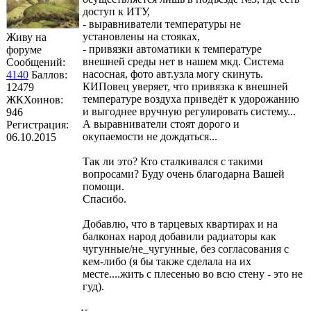
доступ к ИТУ,
- выравниватели температуры не
установлены на стояках,
Живу на
- привязки автоматики к температуре
форуме
внешней среды нет в нашем мкд. Система
Сообщений:
насосная, фото авт.узла могу скинуть.
4140
Баллов:
КИПовец уверяет, что привязка к внешней
12479
температуре воздуха приведёт к удорожанию
ЖКХоинов:
и выгоднее вручную регулировать систему...
946
А выравниватели стоят дорого и
Регистрация:
окупаемости не дождаться...
06.10.2015
Так ли это? Кто сталкивался с такими
вопросами? Буду очень благодарна Вашей
помощи.
Спасибо.
Добавлю, что в тарцевых квартирах и на
балконах народ добавили радиаторы как
чугунные/не_чугунные, без согласования с
кем-либо (я бы также сделала на их
месте....жить с плесенью во всю стену - это не
гуд).