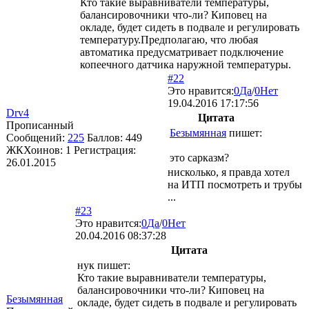
Кто такие выравниватели температуры,
балансировочники что-ли? Киповец на
окладе, будет сидеть в подвале и регулировать
температуру.Предполагаю, что любая
автоматика предусматривает подключение
копеечного датчика наружной температуры.
#22
Это нравится:
0
Да
/
0
Нет
19.04.2016 17:17:56
Drv4
Цитата
Прописанный
Безымянная
пишет:
Сообщений:
225
Баллов:
449
ЖКХоинов: 1
Регистрация:
это сарказм?
26.01.2015
нисколько, я правда хотел
на ИТП посмотреть и трубы
...
#23
Это нравится:
0
Да
/
0
Нет
20.04.2016 08:37:28
Цитата
нук
пишет:
Кто такие выравниватели температуры,
балансировочники что-ли? Киповец на
Безымянная
окладе, будет сидеть в подвале и регулировать