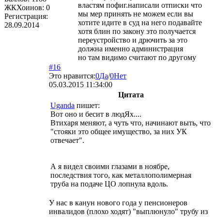
властям пофиг.написали отписки что
ЖКХоинов: 0
мы мер принять не можем если вы
Регистрация:
хотите идите в суд на него подавайте
28.09.2014
хотя блин по закону это получается
переустройство и дрючить за это
должна именно администрация
но там видимо считают по другому
#16
Это нравится:
0
Да
/
0
Нет
05.03.2015 11:34:00
Цитата
Uganda
пишет:
Вот оно и бесит в людЯх....
Втихаря меняют, а чуть что, начинают выть, что
"стояки это общее имущество, за них УК
отвечает".
А я видел своими глазами в ноябре,
последствия того, как металлополимерная
труба на подаче ЦО лопнула вдоль.
У нас в канун нового года у пенсионеров
инвалидов (плохо ходят) "выплюнуло" трубу из