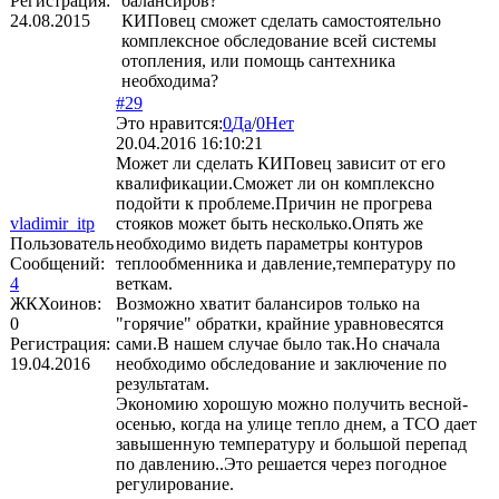
Регистрация:
балансиров?
24.08.2015
КИПовец сможет сделать самостоятельно
комплексное обследование всей системы
отопления, или помощь сантехника
необходима?
#29
Это нравится:
0
Да
/
0
Нет
20.04.2016 16:10:21
Может ли сделать КИПовец зависит от его
квалификации.Сможет ли он комплексно
подойти к проблеме.Причин не прогрева
vladimir_itp
стояков может быть несколько.Опять же
Пользователь
необходимо видеть параметры контуров
Сообщений:
теплообменника и давление,температуру по
4
веткам.
ЖКХоинов:
Возможно хватит балансиров только на
0
"горячие" обратки, крайние уравновесятся
Регистрация:
сами.В нашем случае было так.Но сначала
19.04.2016
необходимо обследование и заключение по
результатам.
Экономию хорошую можно получить весной-
осенью, когда на улице тепло днем, а ТСО дает
завышенную температуру и большой перепад
по давлению..Это решается через погодное
регулирование.