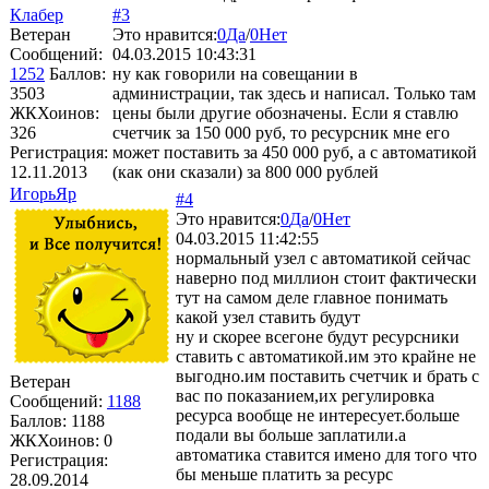
Клабер
#3
Ветеран
Это нравится:
0
Да
/
0
Нет
Сообщений:
04.03.2015 10:43:31
1252
Баллов:
ну как говорили на совещании в
3503
администрации, так здесь и написал. Только там
ЖКХоинов:
цены были другие обозначены. Если я ставлю
326
счетчик за 150 000 руб, то ресурсник мне его
Регистрация:
может поставить за 450 000 руб, а с автоматикой
12.11.2013
(как они сказали) за 800 000 рублей
ИгорьЯр
#4
Это нравится:
0
Да
/
0
Нет
04.03.2015 11:42:55
нормальный узел с автоматикой сейчас
наверно под миллион стоит фактически
тут на самом деле главное понимать
какой узел ставить будут
ну и скорее всегоне будут ресурсники
ставить с автоматикой.им это крайне не
выгодно.им поставить счетчик и брать с
Ветеран
вас по показанием,их регулировка
Сообщений:
1188
ресурса вообще не интересует.больше
Баллов:
1188
подали вы больше заплатили.а
ЖКХоинов: 0
автоматика ставится имено для того что
Регистрация:
бы меньше платить за ресурс
28.09.2014