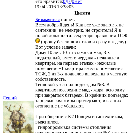
Это нравится:
0
Да
/
0
Нет
19.04.2016 13:38:05
Цитата
Безымянная
пишет:
Всем добрый день! Как все уже знают: я не
сантехник, не электрик, не строитель! Я в
новой должности: секретарь правления ТСЖ
(прошу без лишних слов и сразу в к делу).
Вот условие задачи:
Дому 10 лет. 10-ти этажный мкд, 3-х
подъездный, вместо чердака - нежилые и
квартиры, на первых этажах - нежилые
помещения+1 квартира вместо помещения
ТСЖ, 2 из 3-х подвалов выведены в частную
собственность.
Тепловой узел под подъездом №3. В
квартирах посередине мкд - жара, всю зиму
при закрытых батареях. В крайних подъездах
Леший
тарцевые квартиры промерзают, из-за них
отопление не убавляют.
При общении с КИПовцем и сантехником,
выяснилось:
- гидропромывка системы отопления
осуществляется лишь в подъезде №3, где есть