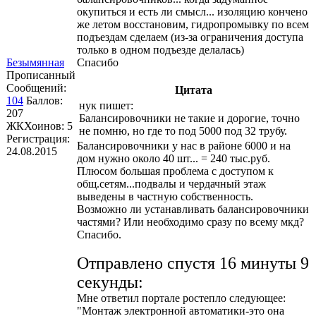
окупиться и есть ли смысл... изоляцию кончено
же летом восстановим, гидропромывку по всем
подъездам сделаем (из-за ограничения доступа
только в одном подъезде делалась)
Безымянная
Спасибо
Прописанный
Сообщений:
Цитата
104
Баллов:
нук
пишет:
207
Балансировочники не такие и дорогие, точно
ЖКХоинов: 5
не помню, но где то под 5000 под 32 трубу.
Регистрация:
Балансировочники у нас в районе 6000 и на
24.08.2015
дом нужно около 40 шт... = 240 тыс.руб.
Плюсом большая проблема с доступом к
общ.сетям...подвалы и чердачный этаж
выведены в частную собственность.
Возможно ли устанавливать балансировочники
частями? Или необходимо сразу по всему мкд?
Спасибо.
Отправлено спустя 16 минуты 9
секунды:
Мне ответил портале ростепло следующее:
"Монтаж электронной автоматики-это она