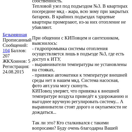
собственность.
Тепловой узел под подъездом №3. В квартирах
посередине мкд - жара, всю зиму при закрытых
батареях. В крайних подъездах тарцевые
квартиры промерзают, из-за них отопление не
убавляют.
Безымянная
При общении с КИПовцем и сантехником,
Прописанный
выяснилось:
Сообщений:
- гидропромывка системы отопления
104
Баллов:
осуществляется лишь в подъезде №3, где есть
207
доступ к ИТУ,
ЖКХоинов: 5
- выравниватели температуры не установлены
Регистрация:
на стояках,
24.08.2015
- привязки автоматики к температуре внешней
среды нет в нашем мкд. Система насосная,
фото авт.узла могу скинуть.
КИПовец уверяет, что привязка к внешней
температуре воздуха приведёт к удорожанию и
выгоднее вручную регулировать систему... А
выравниватели стоят дорого и окупаемости не
дождаться...
Так ли это? Кто сталкивался с такими
вопросами? Буду очень благодарна Вашей