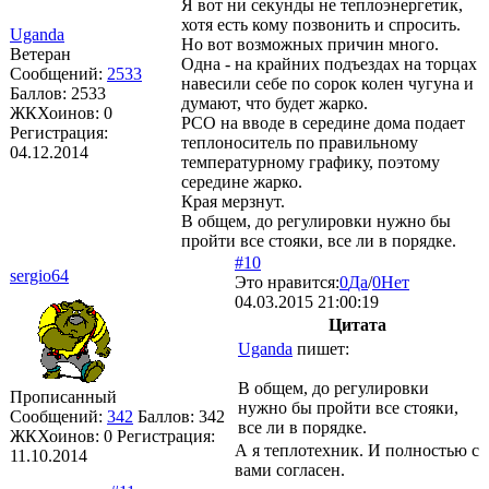
Я вот ни секунды не теплоэнергетик,
хотя есть кому позвонить и спросить.
Uganda
Но вот возможных причин много.
Ветеран
Одна - на крайних подъездах на торцах
Сообщений:
2533
навесили себе по сорок колен чугуна и
Баллов:
2533
думают, что будет жарко.
ЖКХоинов: 0
РСО на вводе в середине дома подает
Регистрация:
теплоноситель по правильному
04.12.2014
температурному графику, поэтому
середине жарко.
Края мерзнут.
В общем, до регулировки нужно бы
пройти все стояки, все ли в порядке.
#10
sergio64
Это нравится:
0
Да
/
0
Нет
04.03.2015 21:00:19
Цитата
Uganda
пишет:
В общем, до регулировки
Прописанный
нужно бы пройти все стояки,
Сообщений:
342
Баллов:
342
все ли в порядке.
ЖКХоинов: 0
Регистрация:
А я теплотехник. И полностью с
11.10.2014
вами согласен.