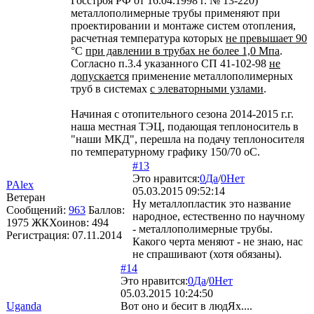
Госстроя РФ от 16.04.1998 г. № 13-220)
металлополимерные трубы применяют при
проектировании и монтаже систем отопления,
расчетная температура которых
не превышает 90
°С
при давлении в трубах не более 1,0 Мпа
.
Согласно п.3.4 указанного СП 41-102-98
не
допускается
применение металлополимерных
труб в системах
с элеваторными узлами
.
Начиная с отопительного сезона 2014-2015 г.г.
наша местная ТЭЦ, подающая теплоноситель в
"наши МКД", перешла на подачу теплоносителя
по температурному графику 150/70 оС.
#13
Это нравится:
0
Да
/
0
Нет
PAlex
05.03.2015 09:52:14
Ветеран
Ну металлопластик это название
Сообщений:
963
Баллов:
народное, естественно по научному
1975
ЖКХоинов: 494
- металлополимерные трубы.
Регистрация:
07.11.2014
Какого черта меняют - не знаю, нас
не спрашивают (хотя обязаны).
#14
Это нравится:
0
Да
/
0
Нет
05.03.2015 10:24:50
Uganda
Вот оно и бесит в людЯх....