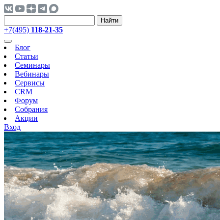
Найти
+7(495)
118-21-35
Блог
Статьи
Семинары
Вебинары
Сервисы
CRM
Форум
Собрания
Акции
Вход