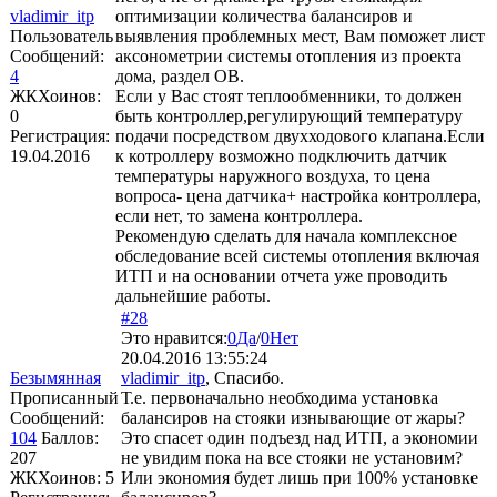
vladimir_itp
оптимизации количества балансиров и
Пользователь
выявления проблемных мест, Вам поможет лист
Сообщений:
аксонометрии системы отопления из проекта
4
дома, раздел ОВ.
ЖКХоинов:
Если у Вас стоят теплообменники, то должен
0
быть контроллер,регулирующий температуру
Регистрация:
подачи посредством двухходового клапана.Если
19.04.2016
к котроллеру возможно подключить датчик
температуры наружного воздуха, то цена
вопроса- цена датчика+ настройка контроллера,
если нет, то замена контроллера.
Рекомендую сделать для начала комплексное
обследование всей системы отопления включая
ИТП и на основании отчета уже проводить
дальнейшие работы.
#28
Это нравится:
0
Да
/
0
Нет
20.04.2016 13:55:24
Безымянная
vladimir_itp
, Спасибо.
Прописанный
Т.е. первоначально необходима установка
Сообщений:
балансиров на стояки изнывающие от жары?
104
Баллов:
Это спасет один подъезд над ИТП, а экономии
207
не увидим пока на все стояки не установим?
ЖКХоинов: 5
Или экономия будет лишь при 100% установке