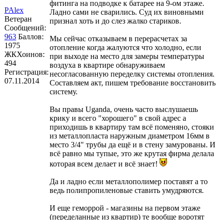
фитинга на подводке к батарее на 9-ом этаже.
PAlex
Ладно сами не сварились. Суд их виновными
Ветеран
признал хоть и до слез жалко стариков.
Сообщений:
963
Баллов:
Мы сейчас отказываем в перерасчетах за
1975
отопление когда жалуются что холодно, если
ЖКХоинов:
при выходе на место для замеры температуры
494
воздуха в квартире обнаруживаем
Регистрация:
несогласованную переделку системы отопления.
07.11.2014
Составляем акт, пишем требование восстановить
систему.
Вы правы Uganda, очень часто выслушаешь
крику и всего "хорошего" в свой адрес а
приходишь в квартиру там всё поменяно, стояки
из металлопласта наружным диаметром 16мм в
место 3/4" трубы да ещё и в стену замурованы. И
всё равно мы тупые, это же крутая фирма делала
которая всем делает и всё знает!
Да и ладно если металлополимер поставят а то
ведь полипропиленовые ставить умудряются.
И еще геморрой - магазины на первом этаже
(переделанные из квартир) те вообще воротят