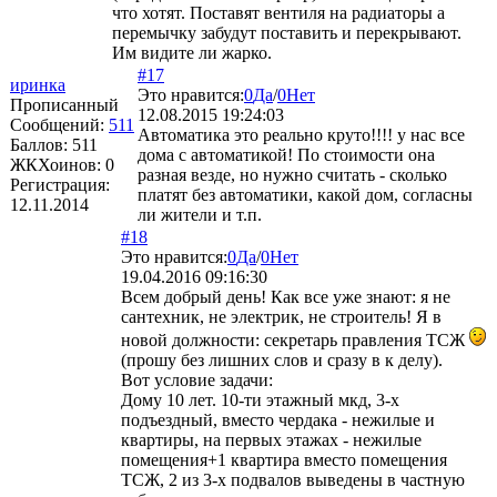
что хотят. Поставят вентиля на радиаторы а
перемычку забудут поставить и перекрывают.
Им видите ли жарко.
#17
иринка
Это нравится:
0
Да
/
0
Нет
Прописанный
12.08.2015 19:24:03
Сообщений:
511
Автоматика это реально круто!!!! у нас все
Баллов:
511
дома с автоматикой! По стоимости она
ЖКХоинов: 0
разная везде, но нужно считать - сколько
Регистрация:
платят без автоматики, какой дом, согласны
12.11.2014
ли жители и т.п.
#18
Это нравится:
0
Да
/
0
Нет
19.04.2016 09:16:30
Всем добрый день! Как все уже знают: я не
сантехник, не электрик, не строитель! Я в
новой должности: секретарь правления ТСЖ
(прошу без лишних слов и сразу в к делу).
Вот условие задачи:
Дому 10 лет. 10-ти этажный мкд, 3-х
подъездный, вместо чердака - нежилые и
квартиры, на первых этажах - нежилые
помещения+1 квартира вместо помещения
ТСЖ, 2 из 3-х подвалов выведены в частную