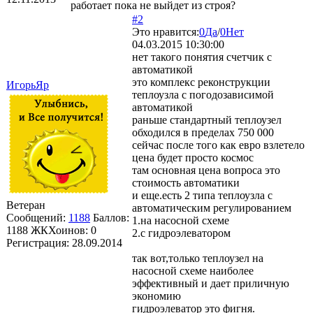
работает пока не выйдет из строя?
#2
Это нравится:
0
Да
/
0
Нет
04.03.2015 10:30:00
нет такого понятия счетчик с
автоматикой
это комплекс реконструкции
ИгорьЯр
теплоузла с погодозависимой
автоматикой
раньше стандартный теплоузел
обходился в пределах 750 000
сейчас после того как евро взлетело
цена будет просто космос
там основная цена вопроса это
стоимость автоматики
и еще.есть 2 типа теплоузла с
Ветеран
автоматическим регулированием
Сообщений:
1188
Баллов:
1.на насосной схеме
1188
ЖКХоинов: 0
2.с гидроэлеватором
Регистрация:
28.09.2014
так вот,только теплоузел на
насосной схеме наиболее
эффективный и дает приличную
экономию
гидроэлеватор это фигня.