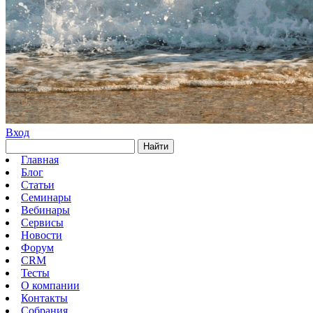
Вход
Найти
Главная
Блог
Статьи
Семинары
Вебинары
Сервисы
Новости
Форум
CRM
Тесты
О компании
Контакты
Собрания