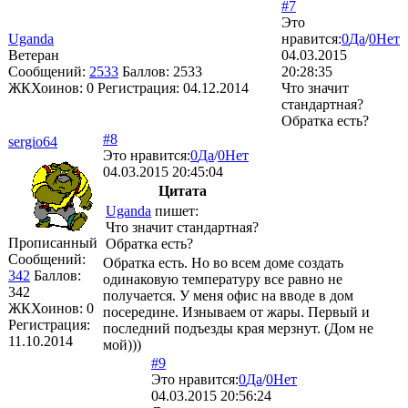
#7
Это
Uganda
нравится:
0
Да
/
0
Нет
Ветеран
04.03.2015
Сообщений:
2533
Баллов:
2533
20:28:35
ЖКХоинов: 0
Регистрация:
04.12.2014
Что значит
стандартная?
Обратка есть?
#8
sergio64
Это нравится:
0
Да
/
0
Нет
04.03.2015 20:45:04
Цитата
Uganda
пишет:
Что значит стандартная?
Прописанный
Обратка есть?
Сообщений:
Обратка есть. Но во всем доме создать
342
Баллов:
одинаковую температуру все равно не
342
получается. У меня офис на вводе в дом
ЖКХоинов: 0
посередине. Изнываем от жары. Первый и
Регистрация:
последний подъезды края мерзнут. (Дом не
11.10.2014
мой)))
#9
Это нравится:
0
Да
/
0
Нет
04.03.2015 20:56:24