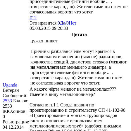
присоединительные фитинги вообще ... ,
отверстие с карандаш). Жители сами ни с кем не
согласовывая воротят что хотят.
#12
Это нравится:
0
Да
/
0
Нет
05.03.2015 09:26:33
Цитата
цужкх
пишет:
Причины разбаланса ещё могут крыться в
самовольном изменении (замене) радиаторов,
количества секций, диаметров стояков (
меняют
на металлопласт
меньшего диаметра, а
присоединительные фитинги вообще ... ,
отверстие с карандаш). Жители сами ни с кем
не согласовывая воротят что хотят.
Uganda
А какого чёрта меняют на металлопласт???
Ветеран
Имеете в виду металлополимер?
Сообщений:
2533
Баллов:
Согласно п.1.1 Свода правил по
2533
проектированию и строительству СП 41-102-98
ЖКХоинов:
«Проектирование и монтаж трубопроводов
0
систем отопления с использованием
Регистрация:
металлополимерных труб» (одобрен письмом
04.12.2014