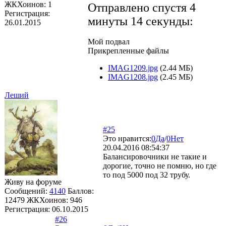
ЖКХоинов: 1
Отправлено спустя 4
Регистрация:
минуты 14 секунды:
26.01.2015
Мой подвал
Прикрепленные файлы
IMAG1209.jpg
(2.44 МБ)
IMAG1208.jpg
(2.45 МБ)
Леший
#25
Это нравится:
0
Да
/
0
Нет
20.04.2016 08:54:37
Балансировочники не такие и
дорогие, точно не помню, но где
то под 5000 под 32 трубу.
Живу на форуме
Сообщений:
4140
Баллов:
12479
ЖКХоинов: 946
Регистрация:
06.10.2015
#26