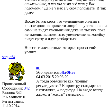
отключайте, а то мы сами всё там у Вас
поломаем."
Да не у нас а у себя поломаете. И так
далее.
Вроде бы казалось что уменьшение оплаты в
квитке должно привести людей в чувства но они
сами не видят уменьшения даже на тысячу, пока
не ткнешь пальцем, зато увеличение на копейку
видят сразу и идут разбираться.
Но есть и адекватные, которые просят ещё
убавит.
sergio64
#6
Это нравится:
0
Да
/
0
Нет
04.03.2015 20:03:20
А тогда объясните как "концы"
Прописанный
регулируются? К примеру стандартная
Сообщений:
342
пятиэтажка, 4 подъезда. На входе всегда
Баллов:
342
жарко, а "концы" замерзают.
ЖКХоинов: 0
Регистрация:
11.10.2014