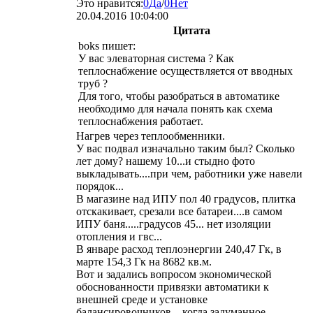
Это нравится:
0
Да
/
0
Нет
20.04.2016 10:04:00
Цитата
boks
пишет:
У вас элеваторная система ? Как
теплоснабжение осуществляется от вводных
труб ?
Для того, чтобы разобраться в автоматике
необходимо для начала понять как схема
теплоснабжения работает.
Нагрев через теплообменники.
У вас подвал изначально таким был? Сколько
лет дому? нашему 10...и стыдно фото
выкладывать....при чем, работники уже навели
порядок...
В магазине над ИПУ пол 40 градусов, плитка
отскакивает, срезали все батареи....в самом
ИПУ баня.....градусов 45... нет изоляции
отопления и гвс...
В январе расход теплоэнергии 240,47 Гк, в
марте 154,3 Гк на 8682 кв.м.
Вот и задались вопросом экономической
обоснованности привязки автоматики к
внешней среде и установке
балансировочников... когда задуманное