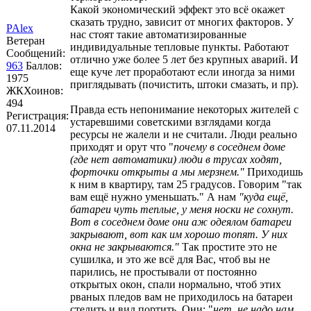
Какой экономический эффект это всё окажет
сказать трудно, зависит от многих факторов. У
PAlex
нас стоят такие автоматизированные
Ветеран
индивидуальные тепловые пункты. Работают
Сообщений:
отлично уже более 5 лет без крупных аварий. И
963
Баллов:
еще куче лет проработают если иногда за ними
1975
приглядывать (почистить, штоки смазать, и пр).
ЖКХоинов:
494
Правда есть непонимание некоторых жителей с
Регистрация:
устаревшими советскими взглядами когда
07.11.2014
ресурсы не жалели и не считали. Люди реально
приходят и орут что "
почему в соседнем доме
(где нет автоматики) люди в трусах ходят,
форточки открыты а мы мерзнем."
Приходишь
к ним в квартиру, там 25 градусов. Говорим "так
вам ещё нужно уменьшать." А нам
"куда ещё,
батареи чуть теплые, у меня носки не сохнут.
Вот в соседнем доме они аж одеялом батареи
закрывают, вот как им хорошо топят. У них
окна не закрываются."
Так простите это не
сушилка, и это же всё для Вас, чтоб вы не
парились, не простывали от постоянно
открытых окон, спали нормально, чтоб этих
рваных пледов вам не приходилось на батареи
стелить и вид портить. Они: "
нет, не надо нам,