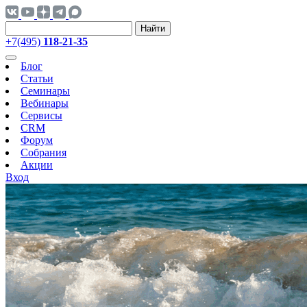
Найти
+7(495)
118-21-35
Блог
Статьи
Семинары
Вебинары
Сервисы
CRM
Форум
Собрания
Акции
Вход