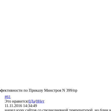
ффективности по Приказу Минстроя N 399/пр
#61
Это нравится:
0
Да
/
0
Нет
11.11.2016 14:34:49
нашел кучу сайтов со среднедневной температурой, но блин н