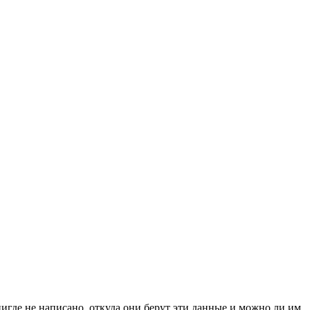
игде не написано, откуда они берут эти данные и можно ли им