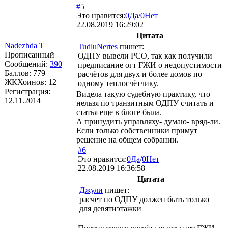
#5
Это нравится:
0
Да
/
0
Нет
22.08.2019 16:29:02
Цитата
Nadezhda T
TudluNertes
пишет:
Прописанный
ОДПУ вывели РСО, так как получили
Сообщений:
390
предписание огт ГЖИ о недопустимости
Баллов:
779
расчётов для двух и более домов по
ЖКХоинов: 12
одному теплосчётчику.
Регистрация:
Видела такую судебную практику, что
12.11.2014
нельзя по транзитным ОДПУ считать и
статья еще в блоге была.
А принудить управляху- думаю- вряд-ли.
Если только собственники примут
решение на общем собрании.
#6
Это нравится:
0
Да
/
0
Нет
22.08.2019 16:36:58
Цитата
Джули
пишет:
расчет по ОДПУ должен быть только
для девятиэтажки