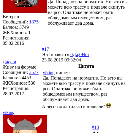
Да. Попадают на норматив. Но зато вы
можете всю трассу в подвале скинуть
на рсо. Она тоже не может быть
Ветеран
общедомовым имуществом, раз
Сообщений:
1875
обслуживает два дома.
Баллов:
3749
ЖКХоинов: 1
Регистрация:
05.02.2016
#17
Это нравится:
0
Да
/
0
Нет
23.08.2019 09:32:04
Джули
Цитата
Живу на форуме
Сообщений:
3577
viking
пишет:
Баллов:
24453
Да. Попадают на норматив. Но зато вы
ЖКХоинов: 530
можете всю трассу в подвале скинуть на
Регистрация:
рсо. Она тоже не может быть
28.03.2017
общедомовым имуществом, раз
обслуживает два дома.
А чего тогда только в подвале?
viking
#18
Это