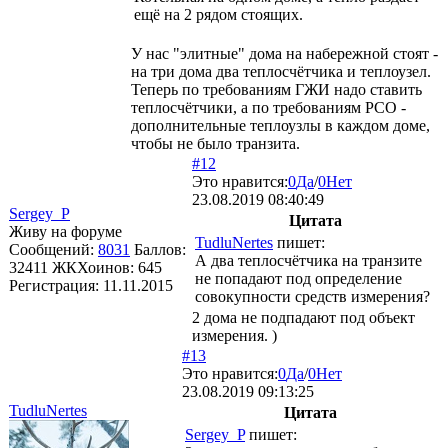
ещё на 2 рядом стоящих.
У нас "элитные" дома на набережной стоят -
на три дома два теплосчётчика и теплоузел.
Теперь по требованиям ГЖИ надо ставить
теплосчётчики, а по требованиям РСО -
дополнительные теплоузлы в каждом доме,
чтобы не было транзита.
#12
Это нравится:
0
Да
/
0
Нет
23.08.2019 08:40:49
Sergey_P
Цитата
Живу на форуме
TudluNertes
пишет:
Сообщений:
8031
Баллов:
А два теплосчётчика на транзите
32411
ЖКХоинов: 645
не попадают под определение
Регистрация:
11.11.2015
совокупности средств измерения?
2 дома не подпадают под объект
измерения. )
#13
Это нравится:
0
Да
/
0
Нет
23.08.2019 09:13:25
TudluNertes
Цитата
Sergey_P
пишет: