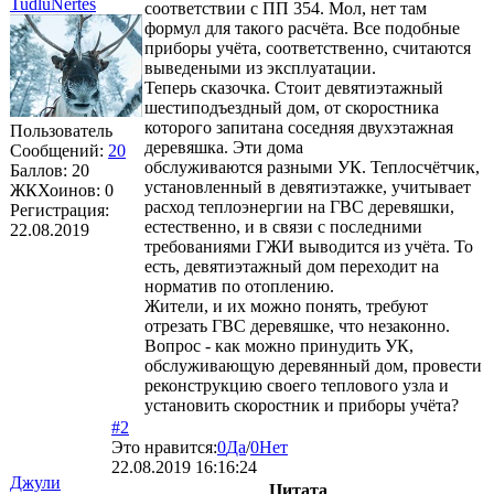
TudluNertes
соответствии с ПП 354. Мол, нет там
формул для такого расчёта. Все подобные
приборы учёта, соответственно, считаются
выведеными из эксплуатации.
Теперь сказочка. Стоит девятиэтажный
шестиподъездный дом, от скоростника
которого запитана соседняя двухэтажная
Пользователь
деревяшка. Эти дома
Сообщений:
20
обслуживаются разными УК. Теплосчётчик,
Баллов:
20
установленный в девятиэтажке, учитывает
ЖКХоинов: 0
расход теплоэнергии на ГВС деревяшки,
Регистрация:
естественно, и в связи с последними
22.08.2019
требованиями ГЖИ выводится из учёта. То
есть, девятиэтажный дом переходит на
норматив по отоплению.
Жители, и их можно понять, требуют
отрезать ГВС деревяшке, что незаконно.
Вопрос - как можно принудить УК,
обслуживающую деревянный дом, провести
реконструкцию своего теплового узла и
установить скоростник и приборы учёта?
#2
Это нравится:
0
Да
/
0
Нет
22.08.2019 16:16:24
Джули
Цитата