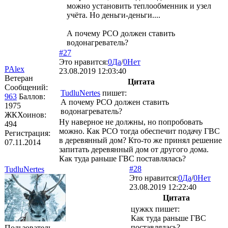
можно установить теплообменник и узел
учёта. Но деньги-деньги....
А почему РСО должен ставить
водонагреватель?
#27
Это нравится:
0
Да
/
0
Нет
PAlex
23.08.2019 12:03:40
Ветеран
Цитата
Сообщений:
TudluNertes
пишет:
963
Баллов:
А почему РСО должен ставить
1975
водонагреватель?
ЖКХоинов:
Ну наверное не должны, но попробовать
494
можно. Как РСО тогда обеспечит подачу ГВС
Регистрация:
в деревянный дом? Кто-то же принял решение
07.11.2014
запитать деревянный дом от другого дома.
Как туда раньше ГВС поставлялась?
#28
TudluNertes
Это нравится:
0
Да
/
0
Нет
23.08.2019 12:22:40
Цитата
цужкх
пишет:
Как туда раньше ГВС
поставлялась?
Пользователь