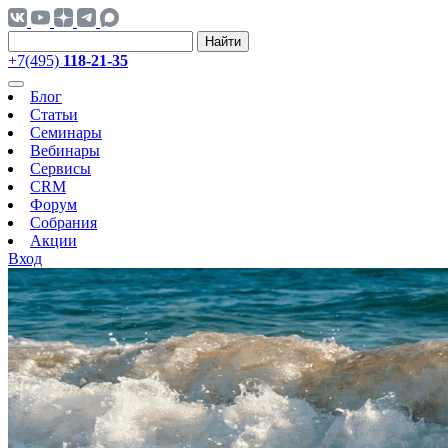
Найти
+7(495)
118-21-35
Блог
Статьи
Семинары
Вебинары
Сервисы
CRM
Форум
Собрания
Акции
Вход