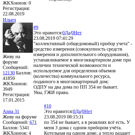
ЖКХоинов: 0
Регистрация:
22.08.2019
Ильич
#9
Это нравится:
0
Да
/
0
Нет
23.08.2019 07:41:29
"коллективный (общедомовый) прибор учета" -
средство измерения (совокупность средств
измерения и дополнительного оборудования),
Живу на
устанавливаемое в многоквартирном доме при
форуме
наличии технической возможности и
Сообщений:
используемое для определения объемов
12130
Баллов:
(количества) коммунального ресурса,
41859
поданного в многоквартирный дом;
ЖКХоинов:
ОДПУ на два дома по ПП 354 не бывает.
3949
Увы, ГЖИ права.
Регистрация:
17.01.2015
#10
Anna 31
Это нравится:
0
Да
/
0
Нет
Живу на форуме
23.08.2019 08:15:31
Сообщений:
671
по 354 не бывает, а в реаялиях всё есть. У
Баллов:
5341
меня 3 дома с одним прибором учёта.
ЖКХоинов: 4
Котельная на одном доме, а тепло раздает