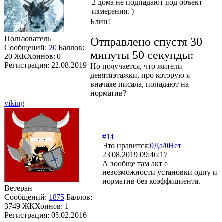
2 дома не подпадают под объект
измерения. )
Блин!
Пользователь
Отправлено спустя 30
Сообщений:
20
Баллов:
минуты 50 секунды:
20
ЖКХоинов: 0
Регистрация:
22.08.2019
Но получается, что жители
девятиэтажки, про которую я
вначале писала, попадают на
норматив?
viking
#14
Это нравится:
0
Да
/
0
Нет
23.08.2019 09:46:17
А вообще там акт о
невозможности установки одпу и
норматив без коэффициента.
Ветеран
Сообщений:
1875
Баллов:
3749
ЖКХоинов: 1
Регистрация:
05.02.2016