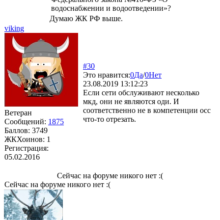
водоснабжении и водоотведении»?
Думаю ЖК РФ выше.
viking
#30
Это нравится:
0
Да
/
0
Нет
23.08.2019 13:12:23
Если сети обслуживают несколько
мкд, они не являются оди. И
соответственно не в компетенции осс
Ветеран
что-то отрезать.
Сообщений:
1875
Баллов:
3749
ЖКХоинов: 1
Регистрация:
05.02.2016
Сейчас на форуме никого нет :(
Сейчас на форуме никого нет :(