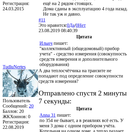
Регистрация:
ещё на 2 рядом стоящих.
24.03.2015
Дома сданы в эксплуатацию 4 года назад.
Не так уж и давно.
#11
Это нравится:
0
Да
/
0
Нет
23.08.2019 08:40:39
Цитата
Ильич
пишет:
"коллективный (общедомовый) прибор
учета" - средство измерения (совокупность
средств измерения и дополнительного
оборудования)
TudluNertes
А два теплосчётчика на транзите не
попадают под определение совокупности
средств измерения?
Отправлено спустя 2 минуты
7 секунды:
Пользователь
Сообщений:
20
Цитата
Баллов:
20
Anna 31
пишет:
ЖКХоинов: 0
по 354 не бывает, а в реаялиях всё есть. У
Регистрация:
меня 3 дома с одним прибором учёта.
22.08.2019
Котельная на одном доме, а тепло раздает