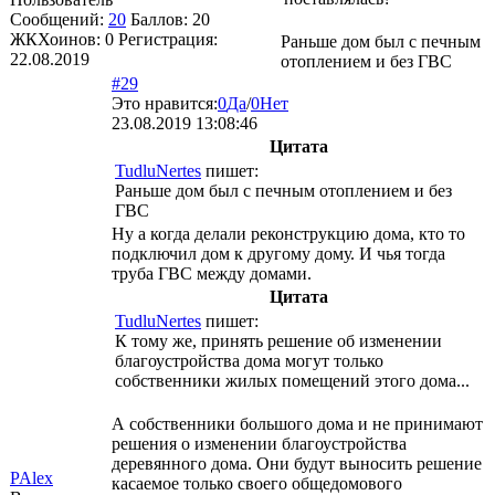
Сообщений:
20
Баллов:
20
ЖКХоинов: 0
Регистрация:
Раньше дом был с печным
22.08.2019
отоплением и без ГВС
#29
Это нравится:
0
Да
/
0
Нет
23.08.2019 13:08:46
Цитата
TudluNertes
пишет:
Раньше дом был с печным отоплением и без
ГВС
Ну а когда делали реконструкцию дома, кто то
подключил дом к другому дому. И чья тогда
труба ГВС между домами.
Цитата
TudluNertes
пишет:
К тому же, принять решение об изменении
благоустройства дома могут только
собственники жилых помещений этого дома...
А собственники большого дома и не принимают
решения о изменении благоустройства
деревянного дома. Они будут выносить решение
PAlex
касаемое только своего общедомового