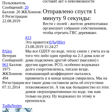
составят акт о невозможности
Пользователь
Сообщений:
20
Отправлено спустя 1
Баллов:
20
ЖКХоинов:
0
Регистрация:
минуту 9 секунды:
22.08.2019
Вести с полей - жители девятиэтажки
организуют собрание собственников,
чтобы отрезать ГВС деревяшке.
#23
Это нравится:
0
Да
/
0
Нет
23.08.2019 11:24:27
PAlex
Мы все ОДПУ по воде, теплу сняли с учета из-за
Ветеран
того что либо один прибор на 2-3 дома или от
Сообщений:
дома подключен другой объект (магазин) с
963
Баллов:
другим адресом. РСО, особенно водоканал
1975
долго сопротивлялись, писали везде,
ЖКХоинов:
повышающий коэффициент пытались
494
применить и в конце концов смирились. Мы на
Регистрация:
все такие дома составили акты об отсутствии
07.11.2014
техвозможности. А так как большинство из этих
домов сверхнормативники по воде, так нам
только на руку. Ну водоканал по этому и
ерепенился.
TudluNertes