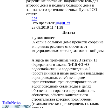
разрешение поставить водонагреватель для
второго дома в подвале большого дома и
запитать его до теплосчетчика. Пусть РСО
ставят.
#26
Это нравится:
0
Да
/
0
Нет
23.08.2019 11:41:38
Цитата
цужкх
пишет:
А если в большом доме провести собрание
и принять решение отключить от
внутридомовых сетей дома маленький дом.
А здесь не применима часть 3 статьи 11
Федерального закона №416-ФЗ «О
водоснабжении и водоотведении»?
(собственники и иные законные владельцы
водопроводных сетей не вправе
препятствовать транспортировке по их
водопроводным сетям воды в целях
обеспечения горячего водоснабжения,
абонентов, объекты капитального
строительства которых подключены
TudluNertes
(технологически присоединены) к таким
сетям.)