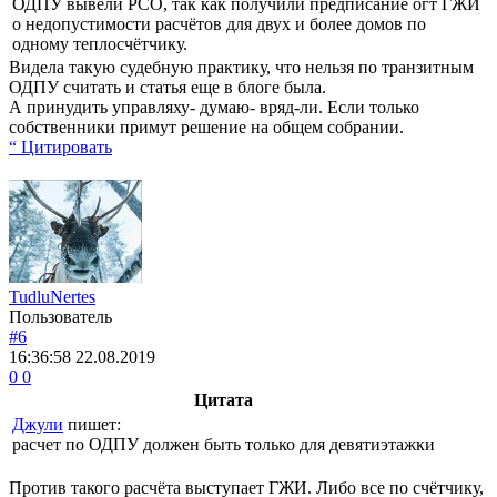
ОДПУ вывели РСО, так как получили предписание огт ГЖИ
о недопустимости расчётов для двух и более домов по
одному теплосчётчику.
Видела такую судебную практику, что нельзя по транзитным
ОДПУ считать и статья еще в блоге была.
А принудить управляху- думаю- вряд-ли. Если только
собственники примут решение на общем собрании.
“ Цитировать
TudluNertes
Пользователь
#6
16:36:58
22.08.2019
0
0
Цитата
Джули
пишет:
расчет по ОДПУ должен быть только для девятиэтажки
Против такого расчёта выступает ГЖИ. Либо все по счётчику,