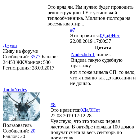
Это вряд ли. Им нужно будет проводить
реконструкцию ТУ с установкой
теплообменника. Миллион-полтора на
восемь квартир...
#7
Это нравится:
0
Да
/
0
Нет
22.08.2019 17:00:37
Джули
Цитата
Живу на форуме
Nadezhda T
пишет:
Сообщений:
3577
Баллов:
Видела такую судебную
24453
ЖКХоинов: 530
практику
Регистрация:
28.03.2017
вот я тоже видела СП. то дело,
что я помню так до кассации и
не дошло.
TudluNertes
#8
Это нравится:
0
Да
/
0
Нет
22.08.2019 17:12:28
Чувствую, что это только первая
Пользователь
ласточка. В октябре порядка 100 домов
Сообщений:
20
получат счета за весь сентябрь по
Баллов:
20
нормативу.