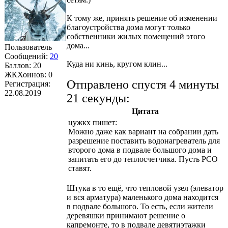
К тому же, принять решение об изменении
благоустройства дома могут только
собственники жилых помещений этого
дома...
Пользователь
Сообщений:
20
Куда ни кинь, кругом клин...
Баллов:
20
ЖКХоинов: 0
Отправлено спустя 4 минуты
Регистрация:
22.08.2019
21 секунды:
Цитата
цужкх
пишет:
Можно даже как вариант на собрании дать
разрешение поставить водонагреватель для
второго дома в подвале большого дома и
запитать его до теплосчетчика. Пусть РСО
ставят.
Штука в то ещё, что тепловой узел (элеватор
и вся арматура) маленького дома находится
в подвале большого. То есть, если жители
деревяшки принимают решение о
капремонте, то в подвале девятиэтажки