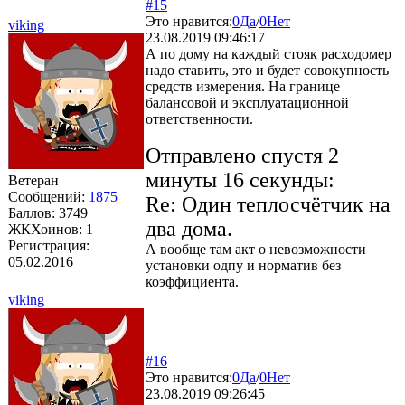
#15
Это нравится:
0
Да
/
0
Нет
viking
23.08.2019 09:46:17
А по дому на каждый стояк расходомер
надо ставить, это и будет совокупность
средств измерения. На границе
балансовой и эксплуатационной
ответственности.
Отправлено спустя 2
минуты 16 секунды:
Ветеран
Сообщений:
1875
Re: Один теплосчётчик на
Баллов:
3749
два дома.
ЖКХоинов: 1
Регистрация:
А вообще там акт о невозможности
05.02.2016
установки одпу и норматив без
коэффициента.
viking
#16
Это нравится:
0
Да
/
0
Нет
23.08.2019 09:26:45