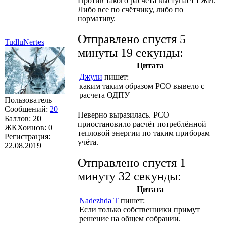
Против такого расчёта выступает ГЖИ.
Либо все по счётчику, либо по
нормативу.
Отправлено спустя 5
TudluNertes
минуты 19 секунды:
Цитата
Джули
пишет:
каким таким образом РСО вывело с
расчета ОДПУ
Пользователь
Сообщений:
20
Неверно выразилась. РСО
Баллов:
20
приостановило расчёт потреблённой
ЖКХоинов: 0
тепловой энергии по таким приборам
Регистрация:
учёта.
22.08.2019
Отправлено спустя 1
минуту 32 секунды:
Цитата
Nadezhda T
пишет:
Если только собственники примут
решение на общем собрании.