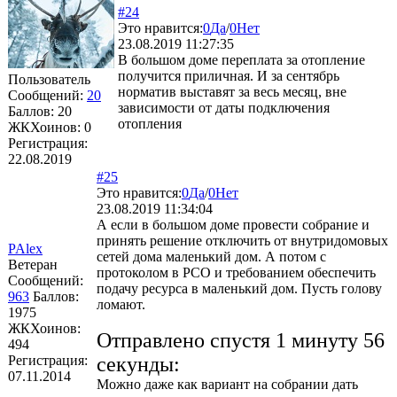
#24
Это нравится:
0
Да
/
0
Нет
23.08.2019 11:27:35
В большом доме переплата за отопление
получится приличная. И за сентябрь
Пользователь
норматив выставят за весь месяц, вне
Сообщений:
20
зависимости от даты подключения
Баллов:
20
отопления
ЖКХоинов: 0
Регистрация:
22.08.2019
#25
Это нравится:
0
Да
/
0
Нет
23.08.2019 11:34:04
А если в большом доме провести собрание и
принять решение отключить от внутридомовых
PAlex
сетей дома маленький дом. А потом с
Ветеран
протоколом в РСО и требованием обеспечить
Сообщений:
подачу ресурса в маленький дом. Пусть голову
963
Баллов:
ломают.
1975
ЖКХоинов:
Отправлено спустя 1 минуту 56
494
Регистрация:
секунды:
07.11.2014
Можно даже как вариант на собрании дать