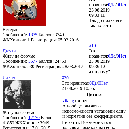
нравится:
0
Да
/
0
Нет
23.08.2019
09:33:11
Так до подвала и
так их сети
Ветеран
Сообщений:
1875
Баллов:
3749
ЖКХоинов: 1
Регистрация:
05.02.2016
#19
Джули
Это
Живу на форуме
нравится:
0
Да
/
0
Нет
Сообщений:
3577
Баллов:
24453
23.08.2019
ЖКХоинов: 530
Регистрация:
28.03.2017
09:36:12
а по дому?
Ильич
#20
Это нравится:
0
Да
/
0
Нет
23.08.2019 10:55:11
Цитата
viking
пишет:
А вообще там акт о
невозможности установки одпу
Живу на форуме
и норматив без коэффициента.
Сообщений:
12130
Баллов:
Не катит. Возможность в
41859
ЖКХоинов: 3949
большом доме как раз есть.
Регистрация:
17.01.2015