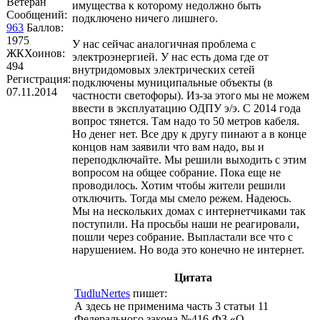
Ветеран
имущества к которому недолжно быть
Сообщений:
подключено ничего лишнего.
963
Баллов:
1975
У нас сейчас аналогичная проблема с
ЖКХоинов:
электроэнергией. У нас есть дома где от
494
внутридомовых электрических сетей
Регистрация:
подключены муниципальные объекты (в
07.11.2014
частности светофоры). Из-за этого мы не можем
ввести в эксплуатацию ОДПУ э/э. С 2014 года
вопрос тянется. Там надо то 50 метров кабеля.
Но денег нет. Все дру к другу пинают а в конце
концов нам заявили что вам надо, вы и
переподключайте. Мы решили выходить с этим
вопросом на общее собрание. Пока еще не
проводилось. Хотим чтобы жители решили
отключить. Тогда мы смело режем. Надеюсь.
Мы на нескольких домах с интернетчиками так
поступили. На просьбы наши не реагировали,
пошли через собрание. Выпластали все что с
нарушением. Но вода это конечно не интернет.
Цитата
TudluNertes
пишет:
А здесь не применима часть 3 статьи 11
Федерального закона №416-ФЗ «О