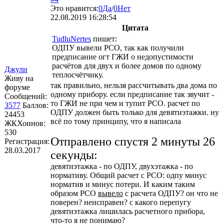
Это нравится:
0
Да
/
0
Нет
22.08.2019 16:28:54
Цитата
TudluNertes
пишет:
ОДПУ вывели РСО, так как получили
предписание огт ГЖИ о недопустимости
расчётов для двух и более домов по одному
Джули
теплосчётчику.
Живу на
так правильно, нельзя рассчитывать два дома по
форуме
одному прибору. если предписание так звучит -
Сообщений:
то ГЖИ не при чем и тупит РСО. расчет по
3577
Баллов:
ОДПУ должен быть только для девятиэтажки. ну
24453
всё по тому принципу, что я написала
ЖКХоинов:
530
Отправлено спустя 2 минуты 26
Регистрация:
28.03.2017
секунды:
девятиэтажка - по ОДПУ, двухэтажка - по
нормативу. Общий расчет с РСО: одпу минус
норматив и минус потери. И каким таким
образом РСО
вывело
с расчета ОДПУ? он что не
поверен? неисправен? с какого перепугу
девятиэтажка лишилась расчетного прибора,
что-то я не понимаю?