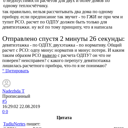
о недопустимости расчётов для двух и более домов по
одному теплосчётчику.
так правильно, нельзя рассчитывать два дома по одному
прибору. если предписание так звучит - то ГЖИ не при чем и
тупит РСО. расчет по ОДПУ должен быть только для
девятиэтажки. ну всё по тому принципу, что я написала
Отправлено спустя 2 минуты 26 секунды:
девятиэтажка - по ОДПУ, двухэтажка - по нормативу. Общий
расчет с РСО: одпу минус норматив и минус потери. И каким
таким образом РСО
вывело
с расчета ОДПУ? он что не
поверен? неисправен? с какого перепугу девятиэтажка
лишилась расчетного прибора, что-то я не понимаю?
“ Цитировать
Nadezhda T
Прописанный
#5
16:29:02
22.08.2019
0
0
Цитата
TudluNertes
пишет: