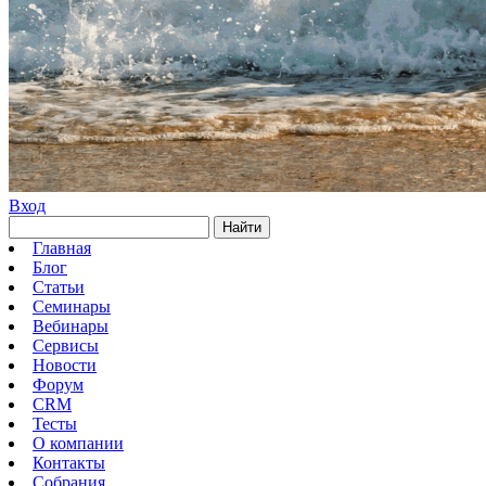
Вход
Найти
Главная
Блог
Статьи
Семинары
Вебинары
Сервисы
Новости
Форум
CRM
Тесты
О компании
Контакты
Собрания