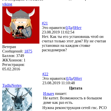
viking
#21
Это нравится:
0
Да
/
0
Нет
23.08.2019 11:02:54
Нет. Как ты его установишь чтоб он
считал только этот дом? Ну не считая
установки на каждом стояке
Ветеран
расходомеров?
Сообщений:
1875
Баллов:
3749
ЖКХоинов: 1
Регистрация:
05.02.2016
#22
Это нравится:
0
Да
/
0
Нет
23.08.2019 11:10:48
TudluNertes
Цитата
Ильич
пишет:
Не катит. Возможность в большом
доме как раз есть.
Нужна реконструкция сетей гвс. РСО