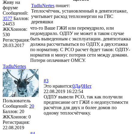
Живу на
TudluNertes
пишет:
форуме
Теплосчётчик, установленный в девятиэтажке,
Сообщений:
учитывает расход теплоэнергии на ГВС
3577
Баллов:
деревяшки
24453
что-то Ваше ГЖИ или перемудрило, или
ЖКХоинов:
недомудрило. ОДПУ не может в таком случае
530
быть выведенным с эксплуатации. девятиэтажка
Регистрация:
должна рассчитываться по ОДПУ, а двухэтажка
28.03.2017
по нормативу. С РСО расчет будет таков: ОДПУ-
норматив и минус потерив сети между домами.
Потери оплачивает ОМСУ.
TudluNertes
#3
Это нравится:
0
Да
/
0
Нет
22.08.2019 16:22:54
ОДПУ вывели РСО, так как получили
Пользователь
предписание огт ГЖИ о недопустимости
Сообщений:
20
расчётов для двух и более домов по
Баллов:
20
одному теплосчётчику.
ЖКХоинов: 0
Регистрация:
22.08.2019
#4