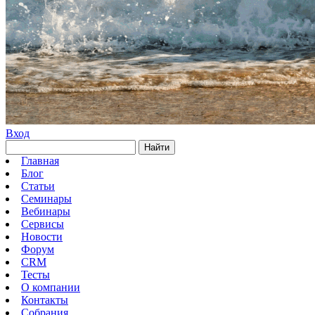
Вход
Найти
Главная
Блог
Статьи
Семинары
Вебинары
Сервисы
Новости
Форум
CRM
Тесты
О компании
Контакты
Собрания