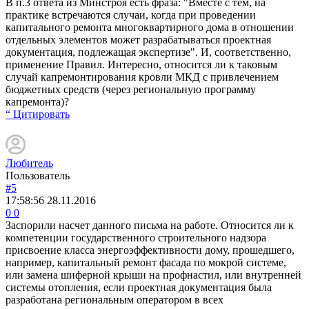
В п.3 ответа из Минстроя есть фраза: "Вместе с тем, на
практике встречаются случаи, когда при проведении
капитального ремонта многоквартирного дома в отношении
отдельных элементов может разрабатываться проектная
документация, подлежащая экспертизе". И, соответственно,
применение Правил. Интересно, относится ли к таковым
случай капремонтирования кровли МКД с привлечением
бюджетных средств (через региональную программу
капремонта)?
“ Цитировать
Любитель
Пользователь
#5
17:58:56
28.11.2016
0
0
Заспорили насчет данного письма на работе. Относится ли к
компетенции государственного строительного надзора
присвоение класса энергоэффективности дому, прошедшего,
например, капитальный ремонт фасада по мокрой системе,
или замена шиферной крыши на профнастил, или внутренней
системы отопления, если проектная документация была
разработана региональным оператором в всех