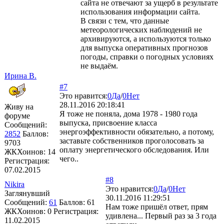
сайта не отвечают за ущерб в результате
использования информации сайта.
В связи с тем, что данные
метеорологических наблюдений не
архивируются, а используются только
для выпуска оперативных прогнозов
погоды, справки о погодных условиях
не выдаём.
Ирина В.
#7
Это нравится:
0
Да
/
0
Нет
28.11.2016 20:18:41
Живу на
Я тоже не поняла, дома 1978 - 1980 года
форуме
выпуска, присвоение класса
Сообщений:
энергоэффективности обязательно, а потому,
2852
Баллов:
заставьте собственников проголосовать за
9703
оплату энергетического обследования. Или
ЖКХоинов: 14
чего..
Регистрация:
07.02.2015
#8
Nikira
Это нравится:
0
Да
/
0
Нет
Заглянувший
30.11.2016 11:29:51
Сообщений:
61
Баллов:
61
Нам тоже пришёл ответ, прям
ЖКХоинов: 0
Регистрация:
удивлена... Первый раз за 3 года
11.02.2015