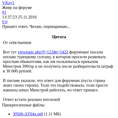
VKey1
Живу на форуме
#1
13:37:23
25.11.2016
0
0
Пришёл ответ. Читаю, перевариваю...
Цитата
От себя burmistr
Вот тут
viewtopic.php?f=122&t=5422
форумчане писали
письмо турецкому султану, в котором просили разжевать
простым обывателям, как им пользоваться приказом
Минстроя 399/пр и не получить после разбирательств штраф
в 30 000 рублей.
В письме указали, что ответ для форумчан (пусть страна
знает своих героев). Толи это подействовало, толи просто
наконец начал Минстрой работать, но ответ пришел.
Ответ кстати реально неплохой
Прикрепленные файлы
39506-АТ04x.pdf
(1.11 МБ)