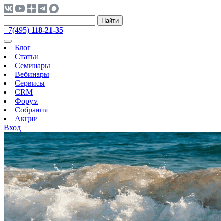
Найти
+7(495)
118-21-35
Блог
Статьи
Семинары
Вебинары
Сервисы
CRM
Форум
Собрания
Акции
Вход