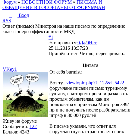
Форум
»
НОВОСТНОЙ ФОРУМ
»
ПИСЬМА И
ОБРАЩЕНИЯ В ГОСОРГАНЫ ОТ ФОРУМЧАН
Вход
RSS
Ответ (письмо) Минстроя на наше письмо по определению
класса энергоэффективности МКД
#1
Это нравится:
0
Да
/
0
Нет
25.11.2016 13:37:23
Пришёл ответ. Читаю, перевариваю...
Цитата
VKey1
От себя burmistr
Вот тут
viewtopic.php?f=122&t=5422
форумчане писали письмо турецкому
султану, в котором просили разжевать
простым обывателям, как им
пользоваться приказом Минстроя 399/
пр и не получить после разбирательств
штраф в 30 000 рублей.
Живу на форуме
В письме указали, что ответ для
Сообщений:
122
форумчан (пусть страна знает своих
Баллов:
4243