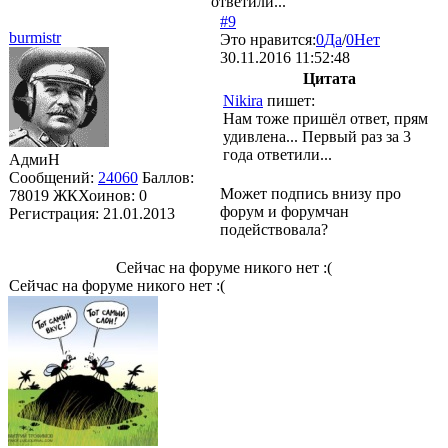
ответили...
#9
burmistr
Это нравится:
0
Да
/
0
Нет
30.11.2016 11:52:48
Цитата
Nikira
пишет:
Нам тоже пришёл ответ, прям
удивлена... Первый раз за 3
года ответили...
АдмиН
Сообщений:
24060
Баллов:
Может подпись внизу про
78019
ЖКХоинов: 0
форум и форумчан
Регистрация:
21.01.2013
подействовала?
Сейчас на форуме никого нет :(
Сейчас на форуме никого нет :(