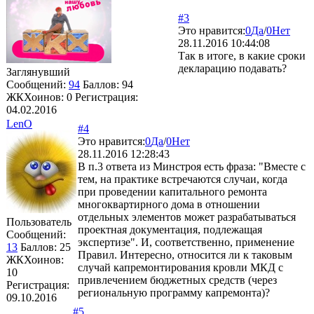
#3
Это нравится:
0
Да
/
0
Нет
28.11.2016 10:44:08
Так в итоге, в какие сроки
декларацию подавать?
Заглянувший
Сообщений:
94
Баллов:
94
ЖКХоинов: 0
Регистрация:
04.02.2016
LenO
#4
Это нравится:
0
Да
/
0
Нет
28.11.2016 12:28:43
В п.3 ответа из Минстроя есть фраза: "Вместе с
тем, на практике встречаются случаи, когда
при проведении капитального ремонта
многоквартирного дома в отношении
отдельных элементов может разрабатываться
Пользователь
проектная документация, подлежащая
Сообщений:
экспертизе". И, соответственно, применение
13
Баллов:
25
Правил. Интересно, относится ли к таковым
ЖКХоинов:
случай капремонтирования кровли МКД с
10
привлечением бюджетных средств (через
Регистрация:
региональную программу капремонта)?
09.10.2016
#5