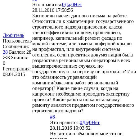
Это нравится:
0
Да
/
0
Нет
28.11.2016 17:58:56
Заспорили насчет данного письма на работе.
Относится ли к компетенции государственного
строительного надзора присвоение класса
энергоэффективности дому, прошедшего,
Любитель
например, капитальный ремонт фасада по
Пользователь
мокрой системе, или замена шиферной крыши
Сообщений:
на профнастил, или внутренней системы
28
Баллов:
28
отопления, если проектная документация была
ЖКХоинов:
разработана региональным оператором в всех
0
вышеперечисленных случаях, но
Регистрация:
государственную экспертизу не проходила? Или
08.01.2015
это обязанность управляющей
компании(заказчик работ региональный
оператор)? Какие такие случаи, когда на
капремонт необходимо проводить экспертизу
проекта? Какие работы по капитальному
ремонту являются предметом государственного
строительного надзора?
#6
Это нравится:
0
Да
/
0
Нет
28.11.2016 19:03:52
Ну вот ни о чём новом мне это не