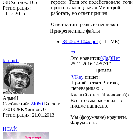
героев). Толи это подействовало, толи
ЖКХоинов: 105
просто наконец начал Минстрой
Регистрация:
работать, но ответ пришел.
11.12.2015
Ответ кстати реально неплохой
Прикрепленные файлы
39506-АТ04x.pdf
(1.11 МБ)
#2
Это нравится:
0
Да
/
0
Нет
burmistr
25.11.2016 14:57:17
Цитата
VKey
пишет:
Пришёл ответ. Читаю,
перевариваю...
Клевый ответ. Я доволен)))
АдмиН
Все что сам раскопал - в
Сообщений:
24060
Баллов:
письме написано.
78019
ЖКХоинов: 0
Регистрация:
21.01.2013
Мы (форумчане) краучеги.
Форум - сила
ИСАЙ