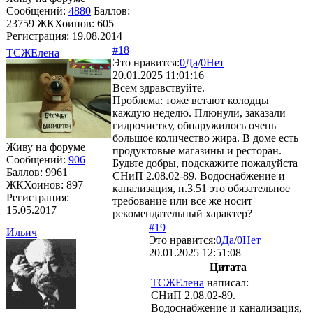
Сообщений:
4880
Баллов:
23759
ЖКХоинов: 605
Регистрация:
19.08.2014
#18
ТСЖЕлена
Это нравится:
0
Да
/
0
Нет
20.01.2025 11:01:16
Всем здравствуйте.
Проблема: тоже встают колодцы
каждую неделю. Плюнули, заказали
гидрочистку, обнаружилось очень
большое количество жира. В доме есть
Живу на форуме
продуктовые магазины и ресторан.
Сообщений:
906
Будьте добры, подскажите пожалуйста
Баллов:
9961
СНиП 2.08.02-89. Водоснабжение и
ЖКХоинов: 897
канализация, п.3.51 это обязательное
Регистрация:
требование или всё же носит
15.05.2017
рекомендательный характер?
#19
Ильич
Это нравится:
0
Да
/
0
Нет
20.01.2025 12:51:08
Цитата
ТСЖЕлена
написал:
СНиП 2.08.02-89.
Водоснабжение и канализация,