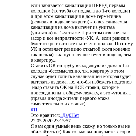
если забивается канализация ПЕРЕД первым
колодцем (т.е труба от подвала до 1-го колодца)
и при этом канализация в доме герметична
(ревизия в подвале закрыта) -то вся сливаемая
канализация из дома вытечет из унитаза
(унитазов) на 1-м этаже. При этом отвечает за
засор и все неприятности -УК. А, если ревизия
будет открыта -то все вытечет в подвал. Поэтому
УК и оставляет ревизию откытой (хотя конечно
так нельзя). т.к. пусть лучше течет в подвал, чем
в квартиру...
Ставить ОК на трубу выходящую из дома в 1-й
колодец -бессмысленно, т.к. квартиру в этом
случае будет топить канализацией которая будет
вытекать из дома, т.е. что-бы избежать подтопов
-надо ставить ОК на ВСЕ стояки, которые
присоединены к общему лежаку, а это -утопия...
(правда иногда жители первого этажа
самостоятельно их ставят).
#11
Это нравится:
1
Да
/
0
Нет
22.05.2020 23:15:57
Я вам один умный вещь скажу, но только вы не
обижайтесь (с) Как только вы получаете засор в