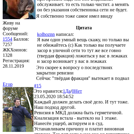
обслуживает. то есть только чистит. а менять
он без указания собственника сети не будет.
Я собственно тоже самое имел ввиду
Живу на
Цитата
форуме
Сообщений:
kolhoznn
написал:
1554
Баллов:
Я вам один умный вещь скажу, но только вы
7257
не обижайтесь (с) Как только вы получаете
ЖКХоинов:
засор в уличной сети то тут же все говно
1328
(твердая фракция) ложиться у вас в лежаках
Регистрация:
и засор возникает у вас в лежаках
28.11.2019
Это скорее к вопросу о последствиях
закрытии ревизии
Сейчас "твёрдая фракция" вытекает в подвал
Егор
#15
Это нравится:
1
Да
/
0
Нет
23.05.2020 18:54:52
Каждый должен делать своё дело. И тут тоже.
Наш подход другой.
Ревизия в МКД должна быть герметичной.
Кнализация встала - вытекло на 1 этаже.
Нанесён ущерб, актируем и в суд.
Устанавливаем причину и платит виновная