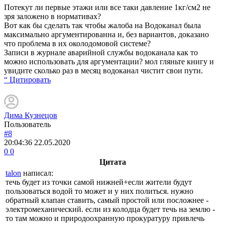
Потекут ли первые этажи или все таки давление 1кг/см2 не
зря заложено в нормативах?
Вот как бы сделать так чтобы жалоба на Водоканал была
максимально аргументированна и, без вариантов, доказано
что проблема в их околодомовой системе?
Записи в журнале аварийной службы водоканала как то
можно использовать для аргументации? мол гляньте книгу и
увидите сколько раз в месяц водоканал чистит свои пути.
“ Цитировать
Дима Кузнецов
Пользователь
#8
20:04:36
22.05.2020
0
0
Цитата
talon
написал:
течь будет из точки самой нижней+если жители будут
пользоваться водой то может и у них политься. нужно
обратный клапан ставить, самый простой или посложнее -
электромеханический. если из колодца будет течь на землю -
то там можно и природоохранную прокуратуру привлечь