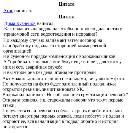
Цитата
Атос
написал:
Цитата
Дима Кузнецов
написал:
Как надавить на водоканал чтобы он провел диагностику
придомовой сети водоотведения и исправил?
По каждому случаю залива акт затем договор на
санобработку подвала со сторонней коммерческой
организацией
и в судебном порядке компенсация с водоканальщиков
А "пробивать каналью" они будут еще сто лет, для этого у
них и есть аварийная служба
и вы чтобы она без дела штаны не протирали
Акт можно заполнить лично с жильцами, визуально + фото.
Но получается на фото будет затопленный подвал, из-за
открытой ревизии, значит виновата УК.
Водоканал напишет "Не соблюдение герметизации ревизий."
Открыта ревизия, т.к. старожилы говорят что текут первые
этажи.
Получается если ревизию сейчас закрыть и действительно
потекут квартиры первых этажей, люди побегут в подвал и
откроют ее, вся канализация в подвал обратно и история
повторяется.