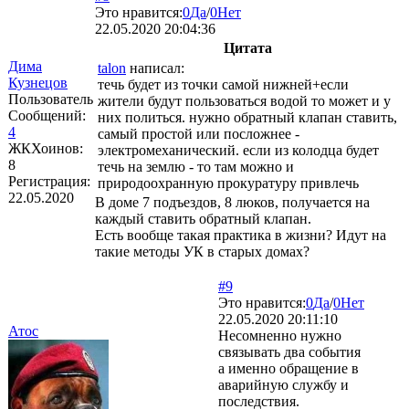
Это нравится:
0
Да
/
0
Нет
22.05.2020 20:04:36
Цитата
Дима
talon
написал:
Кузнецов
течь будет из точки самой нижней+если
Пользователь
жители будут пользоваться водой то может и у
Сообщений:
них политься. нужно обратный клапан ставить,
4
самый простой или посложнее -
ЖКХоинов:
электромеханический. если из колодца будет
8
течь на землю - то там можно и
Регистрация:
природоохранную прокуратуру привлечь
22.05.2020
В доме 7 подъездов, 8 люков, получается на
каждый ставить обратный клапан.
Есть вообще такая практика в жизни? Идут на
такие методы УК в старых домах?
#9
Это нравится:
0
Да
/
0
Нет
22.05.2020 20:11:10
Атос
Несомненно нужно
связывать два события
а именно обращение в
аварийную службу и
последствия.