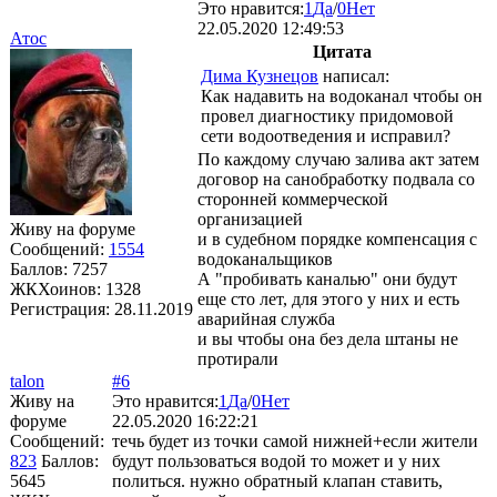
Это нравится:
1
Да
/
0
Нет
22.05.2020 12:49:53
Атос
Цитата
Дима Кузнецов
написал:
Как надавить на водоканал чтобы он
провел диагностику придомовой
сети водоотведения и исправил?
По каждому случаю залива акт затем
договор на санобработку подвала со
сторонней коммерческой
организацией
Живу на форуме
и в судебном порядке компенсация с
Сообщений:
1554
водоканальщиков
Баллов:
7257
А "пробивать каналью" они будут
ЖКХоинов: 1328
еще сто лет, для этого у них и есть
Регистрация:
28.11.2019
аварийная служба
и вы чтобы она без дела штаны не
протирали
talon
#6
Живу на
Это нравится:
1
Да
/
0
Нет
форуме
22.05.2020 16:22:21
Сообщений:
течь будет из точки самой нижней+если жители
823
Баллов:
будут пользоваться водой то может и у них
5645
политься. нужно обратный клапан ставить,