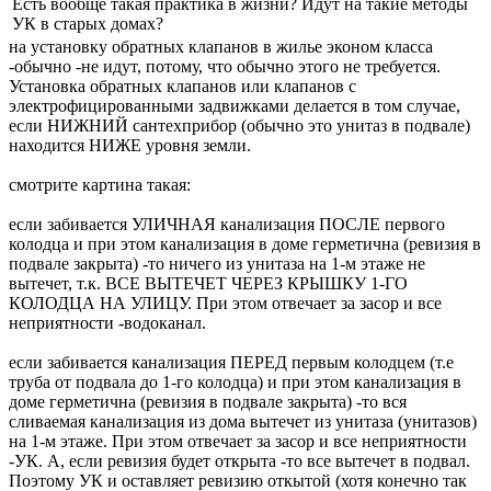
Есть вообще такая практика в жизни? Идут на такие методы
УК в старых домах?
на установку обратных клапанов в жилье эконом класса
-обычно -не идут, потому, что обычно этого не требуется.
Установка обратных клапанов или клапанов с
электрофицированными задвижками делается в том случае,
если НИЖНИЙ сантехприбор (обычно это унитаз в подвале)
находится НИЖЕ уровня земли.
смотрите картина такая:
если забивается УЛИЧНАЯ канализация ПОСЛЕ первого
колодца и при этом канализация в доме герметична (ревизия в
подвале закрыта) -то ничего из унитаза на 1-м этаже не
вытечет, т.к. ВСЕ ВЫТЕЧЕТ ЧЕРЕЗ КРЫШКУ 1-ГО
КОЛОДЦА НА УЛИЦУ. При этом отвечает за засор и все
неприятности -водоканал.
если забивается канализация ПЕРЕД первым колодцем (т.е
труба от подвала до 1-го колодца) и при этом канализация в
доме герметична (ревизия в подвале закрыта) -то вся
сливаемая канализация из дома вытечет из унитаза (унитазов)
на 1-м этаже. При этом отвечает за засор и все неприятности
-УК. А, если ревизия будет открыта -то все вытечет в подвал.
Поэтому УК и оставляет ревизию откытой (хотя конечно так