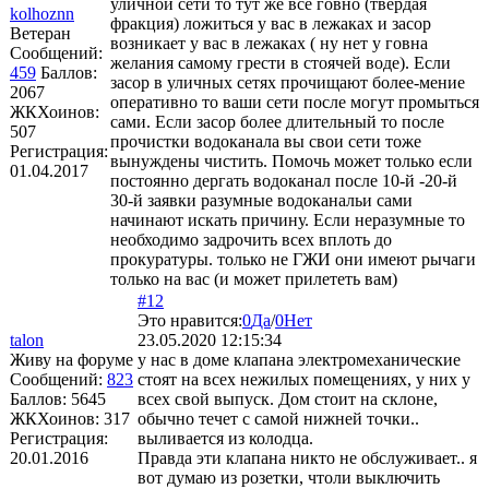
уличной сети то тут же все говно (твердая
kolhoznn
фракция) ложиться у вас в лежаках и засор
Ветеран
возникает у вас в лежаках ( ну нет у говна
Сообщений:
желания самому грести в стоячей воде). Если
459
Баллов:
засор в уличных сетях прочищают более-мение
2067
оперативно то ваши сети после могут промыться
ЖКХоинов:
сами. Если засор более длительный то после
507
прочистки водоканала вы свои сети тоже
Регистрация:
вынуждены чистить. Помочь может только если
01.04.2017
постоянно дергать водоканал после 10-й -20-й
30-й заявки разумные водоканальи сами
начинают искать причину. Если неразумные то
необходимо задрочить всех вплоть до
прокуратуры. только не ГЖИ они имеют рычаги
только на вас (и может прилететь вам)
#12
Это нравится:
0
Да
/
0
Нет
talon
23.05.2020 12:15:34
Живу на форуме
у нас в доме клапана электромеханические
Сообщений:
823
стоят на всех нежилых помещениях, у них у
Баллов:
5645
всех свой выпуск. Дом стоит на склоне,
ЖКХоинов: 317
обычно течет с самой нижней точки..
Регистрация:
выливается из колодца.
20.01.2016
Правда эти клапана никто не обслуживает.. я
вот думаю из розетки, чтоли выключить