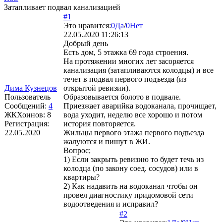
Затапливает подвал канализацией
#1
Это нравится:
0
Да
/
0
Нет
22.05.2020 11:26:13
Добрый день
Есть дом, 5 этажка 69 года строения.
На протяжении многих лет засоряется
канализация (затапливаются колодцы) и все
течет в подвал первого подъезда (из
Дима Кузнецов
открытой ревизии).
Пользователь
Образовывается болото в подвале.
Сообщений:
4
Приезжает аварийка водоканала, прочищает,
ЖКХоинов: 8
вода уходит, неделю все хорошо и потом
Регистрация:
история повторяется.
22.05.2020
Жильцы первого этажа первого подъезда
жалуются и пишут в ЖИ.
Вопрос;
1) Если закрыть ревизию то будет течь из
колодца (по закону соед. сосудов) или в
квартиры?
2) Как надавить на водоканал чтобы он
провел диагностику придомовой сети
водоотведения и исправил?
#2