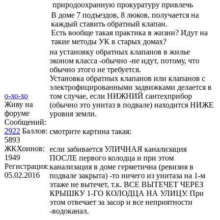
природоохранную прокуратуру привлечь
В доме 7 подъездов, 8 люков, получается на
каждый ставить обратный клапан.
Есть вообще такая практика в жизни? Идут на
такие методы УК в старых домах?
на установку обратных клапанов в жилье
эконом класса -обычно -не идут, потому, что
обычно этого не требуется.
Установка обратных клапанов или клапанов с
электрофицированными задвижками делается в
о-хо-хо
том случае, если НИЖНИЙ сантехприбор
Живу на
(обычно это унитаз в подвале) находится НИЖЕ
форуме
уровня земли.
Сообщений:
2922
Баллов:
смотрите картина такая:
5893
ЖКХоинов:
если забивается УЛИЧНАЯ канализация
1949
ПОСЛЕ первого колодца и при этом
Регистрация:
канализация в доме герметична (ревизия в
05.02.2016
подвале закрыта) -то ничего из унитаза на 1-м
этаже не вытечет, т.к. ВСЕ ВЫТЕЧЕТ ЧЕРЕЗ
КРЫШКУ 1-ГО КОЛОДЦА НА УЛИЦУ. При
этом отвечает за засор и все неприятности
-водоканал.