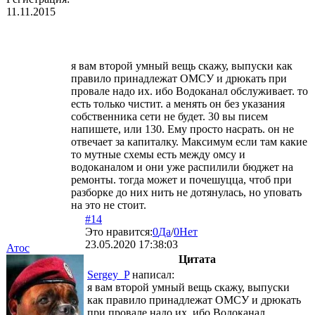
11.11.2015
я вам второй умный вещь скажу, выпуски как
правило принадлежат ОМСУ и дрюкать при
провале надо их. ибо Водоканал обслуживает. то
есть только чистит. а менять он без указания
собственника сети не будет. 30 вы писем
напишете, или 130. Ему просто насрать. он не
отвечает за капиталку. Максимум если там какие
то мутные схемы есть между омсу и
водоканалом и они уже распилили бюджет на
ремонты. тогда может и почешуцца, чтоб при
разборке до них нить не дотянулась, но уповать
на это не стоит.
#14
Это нравится:
0
Да
/
0
Нет
23.05.2020 17:38:03
Атос
Цитата
Sergey_P
написал:
я вам второй умный вещь скажу, выпуски
как правило принадлежат ОМСУ и дрюкать
при провале надо их. ибо Водоканал