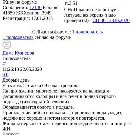
Живу на форуме
п.3.51
Сообщений:
12130
Баллов:
СНиП давно не действует.
41859
ЖКХоинов: 3949
Актуальная версия (надо
Регистрация:
17.01.2015
проверить!) -
СП 30.13330.2020
Сейчас на форуме:
1 пользователь
1 пользователь
сейчас на форуме
Дима Кузнецов
Пользователь
#1
11:26:13
22.05.2020
0
0
Добрый день
Есть дом, 5 этажка 69 года строения.
На протяжении многих лет засоряется канализация
(затапливаются колодцы) и все течет в подвал первого
подъезда (из открытой ревизии).
Образовывается болото в подвале.
Приезжает аварийка водоканала, прочищает, вода уходит,
неделю все хорошо и потом история повторяется.
Жильцы первого этажа первого подъезда жалуются и пишут в
ЖИ.
Вопрос;