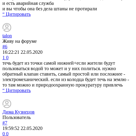
и есть аварийная служба
и вы чтобы она без дела штаны не протирали
“ Цитировать
talon
Живу на форуме
#6
16:22:21
22.05.2020
1
0
течь будет из точки самой нижней+если жители будут
пользоваться водой то может и у них политься. нужно
обратный клапан ставить, самый простой или посложнее -
электромеханический. если из колодца будет течь на землю -
то там можно и природоохранную прокуратуру привлечь
“ Цитировать
Дима Кузнецов
Пользователь
#7
19:59:52
22.05.2020
0
0