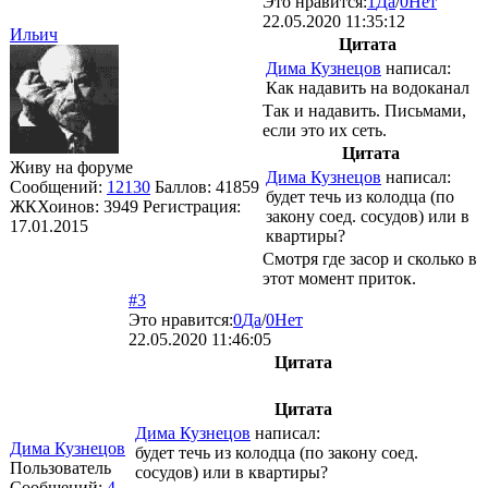
Это нравится:
1
Да
/
0
Нет
22.05.2020 11:35:12
Ильич
Цитата
Дима Кузнецов
написал:
Как надавить на водоканал
Так и надавить. Письмами,
если это их сеть.
Цитата
Живу на форуме
Дима Кузнецов
написал:
Сообщений:
12130
Баллов:
41859
будет течь из колодца (по
ЖКХоинов: 3949
Регистрация:
закону соед. сосудов) или в
17.01.2015
квартиры?
Смотря где засор и сколько в
этот момент приток.
#3
Это нравится:
0
Да
/
0
Нет
22.05.2020 11:46:05
Цитата
Цитата
Дима Кузнецов
написал:
Дима Кузнецов
будет течь из колодца (по закону соед.
Пользователь
сосудов) или в квартиры?
Сообщений:
4