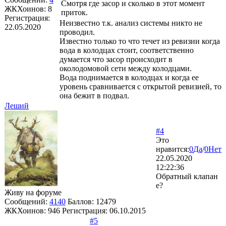
Смотря где засор и сколько в этот момент
ЖКХоинов: 8
приток.
Регистрация:
Неизвестно т.к. анализ системы никто не
22.05.2020
проводил.
Известно только то что течет из ревизии когда
вода в колодцах стоит, соответственно
думается что засор происходит в
околодомовой сети между колодцами.
Вода поднимается в колодцах и когда ее
уровень сравнивается с открытой ревизией, то
она бежит в подвал.
Леший
#4
Это
нравится:
0
Да
/
0
Нет
22.05.2020
12:22:36
Обратный клапан
е?
Живу на форуме
Сообщений:
4140
Баллов:
12479
ЖКХоинов: 946
Регистрация:
06.10.2015
#5