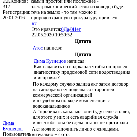
ЖКХоинов:
самый простой или посложнее -
317
электромеханический. если из колодца будет
Регистрация:
течь на землю - то там можно и
20.01.2016
природоохранную прокуратуру привлечь
#7
Это нравится:
0
Да
/
0
Нет
22.05.2020 19:59:52
Цитата
Атос
написал:
Цитата
Дима Кузнецов
написал:
Как надавить на водоканал чтобы он провел
диагностику придомовой сети водоотведения
и исправил?
По каждому случаю залива акт затем договор
на санобработку подвала со сторонней
коммерческой организацией
и в судебном порядке компенсация с
водоканальщиков
А "пробивать каналью" они будут еще сто лет,
для этого у них и есть аварийная служба
и вы чтобы она без дела штаны не протирали
Дима
Кузнецов
Акт можно заполнить лично с жильцами,
Пользователь
визуально + фото.