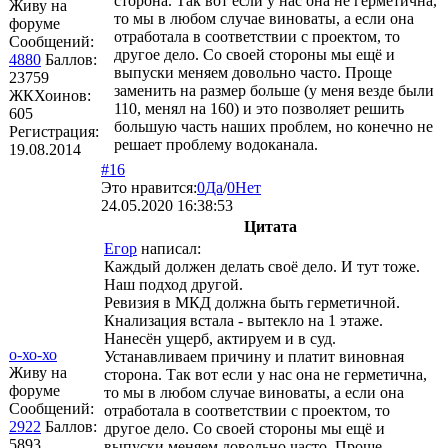
сторона. Так вот если у нас она не герметична,
Живу на
то мы в любом случае виноваты, а если она
форуме
отработала в соответствии с проектом, то
Сообщений:
другое дело. Со своей стороны мы ещё и
4880
Баллов:
выпуски меняем довольно часто. Проще
23759
заменить на размер больше (у меня везде были
ЖКХоинов:
110, менял на 160) и это позволяет решить
605
большую часть наших проблем, но конечно не
Регистрация:
решает проблему водоканала.
19.08.2014
#16
Это нравится:
0
Да
/
0
Нет
24.05.2020 16:38:53
Цитата
Егор
написал:
Каждый должен делать своё дело. И тут тоже.
Наш подход другой.
Ревизия в МКД должна быть герметичной.
Кнализация встала - вытекло на 1 этаже.
Нанесён ущерб, актируем и в суд.
о-хо-хо
Устанавливаем причину и платит виновная
Живу на
сторона. Так вот если у нас она не герметична,
форуме
то мы в любом случае виноваты, а если она
Сообщений:
отработала в соответствии с проектом, то
2922
Баллов:
другое дело. Со своей стороны мы ещё и
5893
выпуски меняем довольно часто. Проще