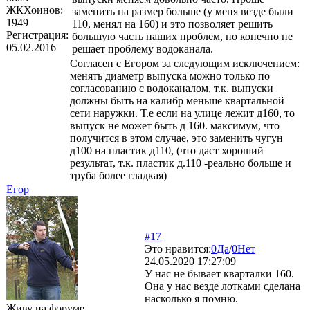
ЖКХоинов:
заменить на размер больше (у меня везде были
1949
110, менял на 160) и это позволяет решить
Регистрация:
большую часть наших проблем, но конечно не
05.02.2016
решает проблему водоканала.
Согласен с Егором за следующим исключением:
менять диаметр выпуска можно только по
согласованию с водоканалом, т.к. выпуски
должны быть на калибр меньше квартальной
сети наружки. Т.е если на улице лежит д160, то
выпуск не может быть д 160. максимум, что
получится в этом случае, это заменить чугун
д100 на пластик д110, (что даст хороший
результат, т.к. пластик д.110 -реально больше и
труба более гладкая)
Егор
#17
Это нравится:
0
Да
/
0
Нет
24.05.2020 17:27:09
У нас не бывает кварталки 160.
Она у нас везде лотками сделана
насколько я помню.
Живу на форуме