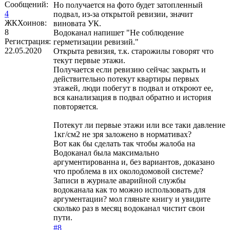
Сообщений:
Но получается на фото будет затопленный
4
подвал, из-за открытой ревизии, значит
ЖКХоинов:
виновата УК.
8
Водоканал напишет "Не соблюдение
Регистрация:
герметизации ревизий."
22.05.2020
Открыта ревизия, т.к. старожилы говорят что
текут первые этажи.
Получается если ревизию сейчас закрыть и
действительно потекут квартиры первых
этажей, люди побегут в подвал и откроют ее,
вся канализация в подвал обратно и история
повторяется.
Потекут ли первые этажи или все таки давление
1кг/см2 не зря заложено в нормативах?
Вот как бы сделать так чтобы жалоба на
Водоканал была максимально
аргументированна и, без вариантов, доказано
что проблема в их околодомовой системе?
Записи в журнале аварийной службы
водоканала как то можно использовать для
аргументации? мол гляньте книгу и увидите
сколько раз в месяц водоканал чистит свои
пути.
#8