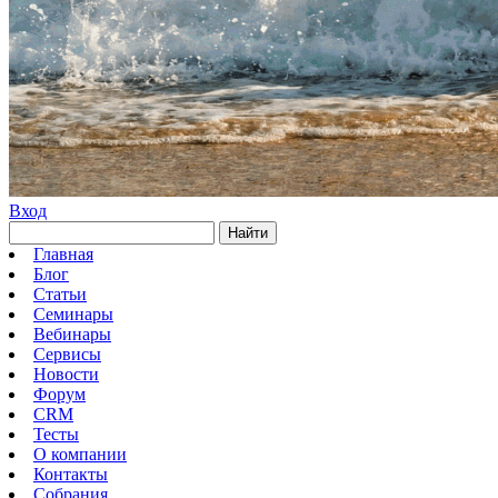
Вход
Найти
Главная
Блог
Статьи
Семинары
Вебинары
Сервисы
Новости
Форум
CRM
Тесты
О компании
Контакты
Собрания