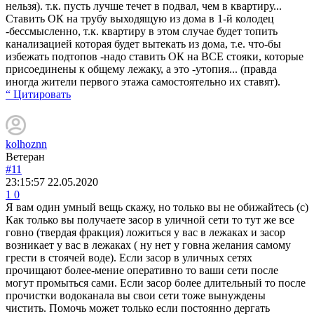
нельзя). т.к. пусть лучше течет в подвал, чем в квартиру...
Ставить ОК на трубу выходящую из дома в 1-й колодец
-бессмысленно, т.к. квартиру в этом случае будет топить
канализацией которая будет вытекать из дома, т.е. что-бы
избежать подтопов -надо ставить ОК на ВСЕ стояки, которые
присоединены к общему лежаку, а это -утопия... (правда
иногда жители первого этажа самостоятельно их ставят).
“ Цитировать
kolhoznn
Ветеран
#11
23:15:57
22.05.2020
1
0
Я вам один умный вещь скажу, но только вы не обижайтесь (с)
Как только вы получаете засор в уличной сети то тут же все
говно (твердая фракция) ложиться у вас в лежаках и засор
возникает у вас в лежаках ( ну нет у говна желания самому
грести в стоячей воде). Если засор в уличных сетях
прочищают более-мение оперативно то ваши сети после
могут промыться сами. Если засор более длительный то после
прочистки водоканала вы свои сети тоже вынуждены
чистить. Помочь может только если постоянно дергать