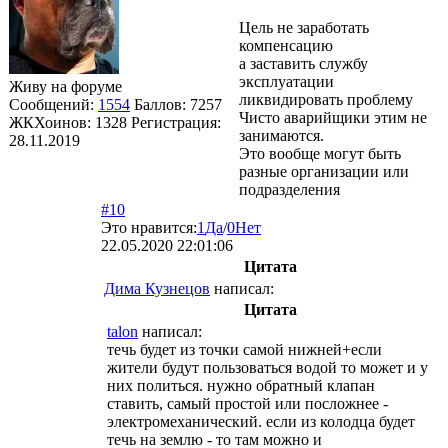
Цель не заработать
компенсацию
а заставить службу
эксплуатации
Живу на форуме
ликвидировать проблему
Сообщений:
1554
Баллов:
7257
Чисто аварийщики этим не
ЖКХоинов: 1328
Регистрация:
занимаются.
28.11.2019
Это вообще могут быть
разные организации или
подразделения
#10
Это нравится:
1
Да
/
0
Нет
22.05.2020 22:01:06
Цитата
Дима Кузнецов
написал:
Цитата
talon
написал:
течь будет из точки самой нижней+если
жители будут пользоваться водой то может и у
них политься. нужно обратный клапан
ставить, самый простой или посложнее -
электромеханический. если из колодца будет
течь на землю - то там можно и