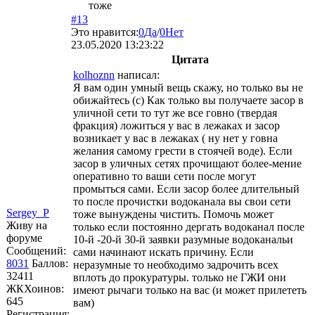
тоже
#13
Это нравится:
0
Да
/
0
Нет
23.05.2020 13:23:22
Цитата
kolhoznn
написал:
Я вам один умный вещь скажу, но только вы не
обижайтесь (с) Как только вы получаете засор в
уличной сети то тут же все говно (твердая
фракция) ложиться у вас в лежаках и засор
возникает у вас в лежаках ( ну нет у говна
желания самому грести в стоячей воде). Если
засор в уличных сетях прочищают более-мение
оперативно то ваши сети после могут
промыться сами. Если засор более длительный
то после прочистки водоканала вы свои сети
Sergey_P
тоже вынуждены чистить. Помочь может
Живу на
только если постоянно дергать водоканал после
форуме
10-й -20-й 30-й заявки разумные водоканальи
Сообщений:
сами начинают искать причину. Если
8031
Баллов:
неразумные то необходимо задрочить всех
32411
вплоть до прокуратуры. только не ГЖИ они
ЖКХоинов:
имеют рычаги только на вас (и может прилететь
645
вам)
Регистрация: