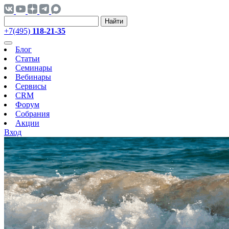
Найти
+7(495)
118-21-35
Блог
Статьи
Семинары
Вебинары
Сервисы
CRM
Форум
Собрания
Акции
Вход