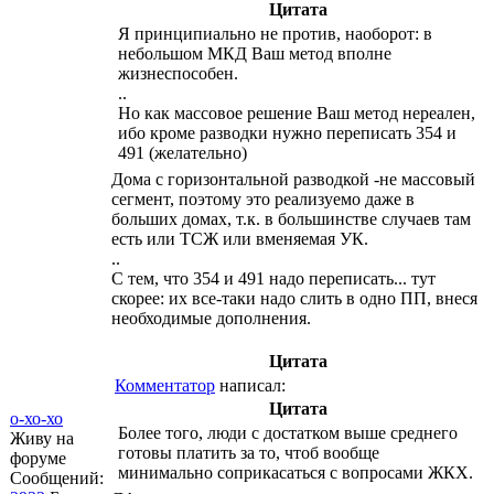
Цитата
Я принципиально не против, наоборот: в
небольшом МКД Ваш метод вполне
жизнеспособен.
..
Но как массовое решение Ваш метод нереален,
ибо кроме разводки нужно переписать 354 и
491 (желательно)
Дома с горизонтальной разводкой -не массовый
сегмент, поэтому это реализуемо даже в
больших домах, т.к. в большинстве случаев там
есть или ТСЖ или вменяемая УК.
..
С тем, что 354 и 491 надо переписать... тут
скорее: их все-таки надо слить в одно ПП, внеся
необходимые дополнения.
Цитата
Комментатор
написал:
Цитата
о-хо-хо
Более того, люди с достатком выше среднего
Живу на
готовы платить за то, чтоб вообще
форуме
минимально соприкасаться с вопросами ЖКХ.
Сообщений: