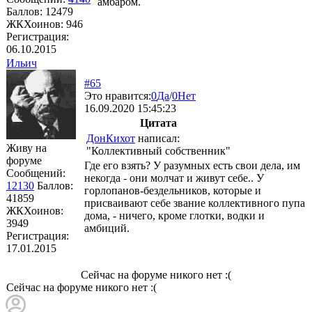
амбаром.
Баллов:
12479
ЖКХоинов: 946
Регистрация:
06.10.2015
Ильич
#65
Это нравится:
0
Да
/
0
Нет
16.09.2020 15:45:23
Цитата
ДонКихот
написал:
Живу на
"Коллективный собственник"
форуме
Где его взять? У разумных есть свои дела, им
Сообщений:
некогда - они молчат и живут себе.. У
12130
Баллов:
горлопанов-бездельников, которые и
41859
присваивают себе звание коллективного пупа
ЖКХоинов:
дома, - ничего, кроме глотки, водки и
3949
амбиций.
Регистрация:
17.01.2015
Сейчас на форуме никого нет :(
Сейчас на форуме никого нет :(