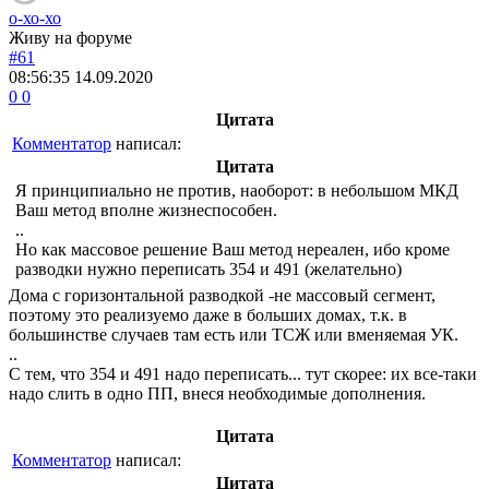
о-хо-хо
Живу на форуме
#61
08:56:35
14.09.2020
0
0
Цитата
Комментатор
написал:
Цитата
Я принципиально не против, наоборот: в небольшом МКД
Ваш метод вполне жизнеспособен.
..
Но как массовое решение Ваш метод нереален, ибо кроме
разводки нужно переписать 354 и 491 (желательно)
Дома с горизонтальной разводкой -не массовый сегмент,
поэтому это реализуемо даже в больших домах, т.к. в
большинстве случаев там есть или ТСЖ или вменяемая УК.
..
С тем, что 354 и 491 надо переписать... тут скорее: их все-таки
надо слить в одно ПП, внеся необходимые дополнения.
Цитата
Комментатор
написал:
Цитата