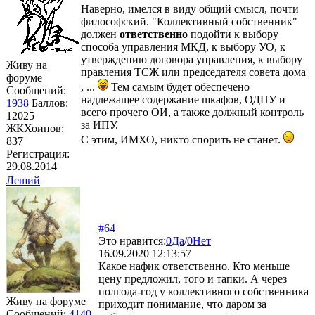
Наверно, имелся в виду общий смысл, почти
философский. "Коллективный собственник"
должен
ответственно
подойти к выбору
способа управления МКД, к выбору УО, к
утверждению договора управления, к выбору
Живу на
правления ТСЖ или председателя совета дома
форуме
, ...
Тем самым будет обеспечено
Сообщений:
надлежащее содержание шкафов, ОДПУ и
1938
Баллов:
всего прочего ОИ, а также должный контроль
12025
за ИПУ.
ЖКХоинов:
С этим, ИМХО, никто спорить не станет.
837
Регистрация:
29.08.2014
Леший
#64
Это нравится:
0
Да
/
0
Нет
16.09.2020 12:13:57
Какое нафик ответственно. Кто меньше
цену предложил, того и тапки. А через
полгода-год у коллективного собственника
Живу на форуме
приходит понимание, что даром за
Сообщений:
4140