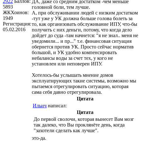
2922
Баллов:
ДА, даже со средним достатком -чем меньше
5893
головной боли, тем лучше.
ЖКХоинов:
А, при обслуживании людей с низким достатком
1949
-тут уже у УК должна больше голова болеть за
Регистрация:
то, как организовать обслуживание ИПУ, что-бы
05.02.2016
получить с них деньги, потому, что когда дело
дойдет до суда -там начнется: "я не знал.. меня не
уведомили... и пр..." т.е. финансовая ситуация
обернется против УК. Просто сейчас норматив
большой, и УК удобно компенсировать
небалансы воды за счет тех, у кого не
установлен или неповерен ИПУ.
Хотелось-бы услышать мнение домов
эксплуатирующих такие системы, возможно мы
пытаемся отрегулировать ситуацию, которая
сама себя давно отрегулировала.
Цитата
Ильич
написал:
Цитата
До первой сволочи, которая вынесет Вам мозг
так далеко, что Вы проклянёте день, когда
"захотели сделать как лучше".
это-да.