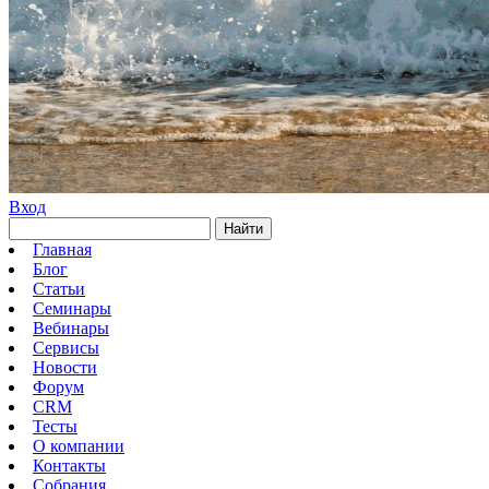
Вход
Найти
Главная
Блог
Статьи
Семинары
Вебинары
Сервисы
Новости
Форум
CRM
Тесты
О компании
Контакты
Собрания