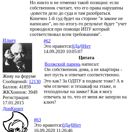
Но никто и не отменял такой позиции: если
собственник считает, что его права нарушены
-довести дело до суда и там разобраться.
Конечно 1-й суд будет на стороне "в законе не
написано", но по итогу-то результат будет "учет
проводился при помощи ИПУ который
соответствовал всем требованиям".
Ильич
#62
Это нравится:
0
Да
/
0
Нет
14.09.2020 10:05:07
Цитата
Волжский парень
написал:
Он собственник дома, а не квартиры -
вот пусть и отвечает соответственно.
Живу на форуме
Это как? За ОДПУ в подвале тоже? А в
Сообщений:
12130
чём отличие: и техшкаф на этаже, и
Баллов:
41859
техподполье на замке? Как я могу
ЖКХоинов: 3949
отвечать за то, что от меня же заперли на
Регистрация:
ключ?
17.01.2015
ДонКихот
#63
Это нравится:
0
Да
/
0
Нет
16.09.2020 11:26:46