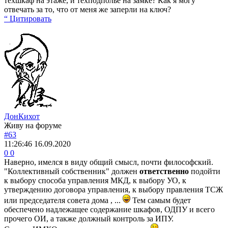
техшкаф на этаже, и техподполье на замке? Как я могу
отвечать за то, что от меня же заперли на ключ?
“ Цитировать
ДонКихот
Живу на форуме
#63
11:26:46
16.09.2020
0
0
Наверно, имелся в виду общий смысл, почти философский.
"Коллективный собственник" должен
ответственно
подойти
к выбору способа управления МКД, к выбору УО, к
утверждению договора управления, к выбору правления ТСЖ
или председателя совета дома , ...
Тем самым будет
обеспечено надлежащее содержание шкафов, ОДПУ и всего
прочего ОИ, а также должный контроль за ИПУ.