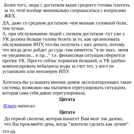
Более того, люди с достатком выше среднего готовы платить
за то, чтоб вообще минимально соприкасаться с вопросами
ЖКХ.
ДА, даже со средним достатком -чем меньше головной боли,
тем лучше.
А, при обслуживании людей с низким достатком -тут уже у
УК должна больше голова болеть за то, как организовать
обслуживание ИПУ, что-бы получить с них деньги, потому,
что когда дело дойдет до суда -там начнется: "я не знал.. меня
не уведомили... и пр..." т.е. финансовая ситуация обернется
против УК. Просто сейчас норматив большой, и УК удобно
компенсировать небалансы воды за счет тех, у кого не
установлен или неповерен ИПУ.
Хотелось-бы услышать мнение домов эксплуатирующих такие
системы, возможно мы пытаемся отрегулировать ситуацию,
которая сама себя давно отрегулировала.
Цитата
Ильич
написал:
Цитата
До первой сволочи, которая вынесет Вам мозг так далеко,
что Вы проклянёте день, когда "захотели сделать как лучше".
это-да.