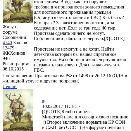
отоплением. Вроде как это нарушит
требования пригодности жилого помещения
для постоянного проживания граждан
(Останутся без отопления и ГВС) Как быть ?
Кто прав ? За электричество платят, а за
Живу на
содержание нет. Долг за три года 40 тыр.
форуме
Приставы сделать ничего не могут.
Сообщений:
Собственники работают в черную.[/QUOTE]
4140
Баллов:
12479
Приставы не немогут, а не хотят. Найти
ЖКХоинов:
детектива который бы нашел спрятанное
946
имущество. На собственников - чернушников
Регистрация:
натравить налоговую. Для начала откусить
06.10.2015
ГВС.
Постановление Правительства РФ от 1498 от 26.12.16 (ОДН в
жилищной услуге и другие поправки)
Леший
#
10.02.2017 11:18:17
[QUOTE]
Rembo
пишет:
Минстрой изменил сегодня свою позицию
:) Второе включение норматива КР СОИ
в СЖП без ОСС :) На форуме почитали