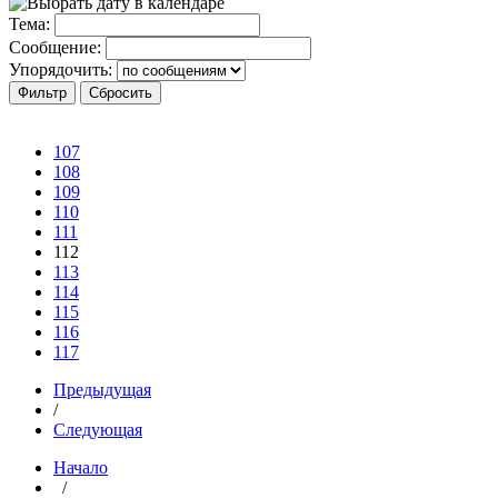
Тема:
Сообщение:
Упорядочить:
107
108
109
110
111
112
113
114
115
116
117
Предыдущая
/
Следующая
Начало
/