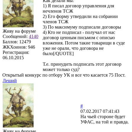
Как делали мы:
1) Я писал договор управления для
нечленов ТСЖ
2) Его форму утвердили на собрании
членов ТСЖ
3) По максимуму подписали договоры
Живу на форуме
4) Кто не подписал - получал от нас
Сообщений:
4140
договор ценным письмом с описью
Баллов:
12479
вложения. Потом такие товарищи в суде
ЖКХоинов: 946
уже не орали, что договора не
Регистрация:
было[/QUOTE]
06.10.2015
Т.е. принудить подписать этот договор
может только суд?
Открытый конкурс по отбору УК и все что касается 75 Пост.
Леший
#
07.02.2017 07:41:43
На чьей стороне будет
УФАС, на той и правда.
Живу на форуме