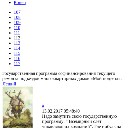
Конец
107
108
109
110
111
112
113
114
115
116
117
Государственная программа софинансирования текущего
ремонта подъездов многоквартирных домов «Мой подъезд».
Леший
#
13.02.2017 05:48:40
Надо замутить свою государственную
программу: " Всемирный слет
управляющих компаний". Где нибудь на