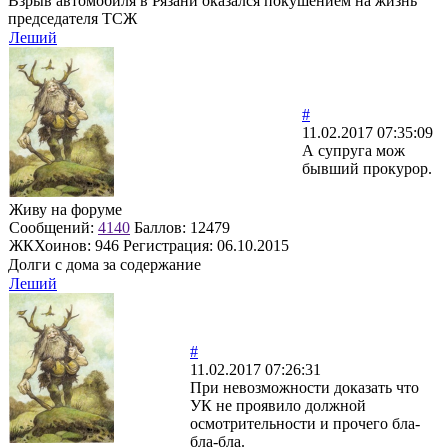
Взрыв автомобиля в Рязани оказался покушением на жизнь
председателя ТСЖ
Леший
#
11.02.2017 07:35:09
А супруга мож
бывший прокурор.
Живу на форуме
Сообщений:
4140
Баллов:
12479
ЖКХоинов: 946
Регистрация:
06.10.2015
Долги с дома за содержание
Леший
#
11.02.2017 07:26:31
При невозможности доказать что
УК не проявило должной
осмотрительности и прочего бла-
бла-бла.