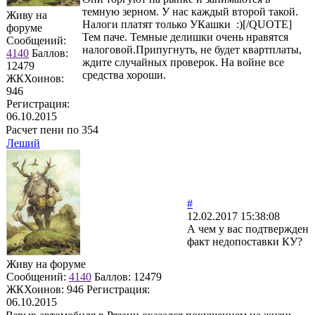
темную зерном. У нас каждый второй такой.
Живу на
Налоги платят только УКашки :)[/QUOTE]
форуме
Тем паче. Темные делишки очень нравятся
Сообщений:
налоговой.Припугнуть, не будет квартплаты,
4140
Баллов:
ждите случайных проверок. На войне все
12479
средства хороши.
ЖКХоинов:
946
Регистрация:
06.10.2015
Расчет пени по 354
Леший
#
12.02.2017 15:38:08
А чем у вас подтвержден
факт недопоставки КУ?
Живу на форуме
Сообщений:
4140
Баллов:
12479
ЖКХоинов: 946
Регистрация:
06.10.2015