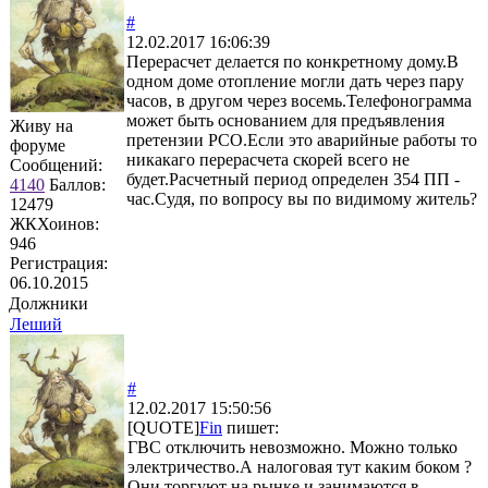
#
12.02.2017 16:06:39
Перерасчет делается по конкретному дому.В
одном доме отопление могли дать через пару
часов, в другом через восемь.Телефонограмма
может быть основанием для предъявления
Живу на
претензии РСО.Если это аварийные работы то
форуме
никакаго перерасчета скорей всего не
Сообщений:
будет.Расчетный период определен 354 ПП -
4140
Баллов:
час.Судя, по вопросу вы по видимому житель?
12479
ЖКХоинов:
946
Регистрация:
06.10.2015
Должники
Леший
#
12.02.2017 15:50:56
[QUOTE]
Fin
пишет:
ГВС отключить невозможно. Можно только
электричество.А налоговая тут каким боком ?
Они торгуют на рынке и занимаются в