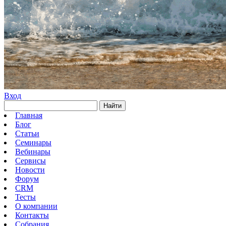
Вход
Найти
Главная
Блог
Статьи
Семинары
Вебинары
Сервисы
Новости
Форум
CRM
Тесты
О компании
Контакты
Собрания