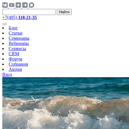
Найти
+7(495)
118-21-35
Блог
Статьи
Семинары
Вебинары
Сервисы
CRM
Форум
Собрания
Акции
Вход