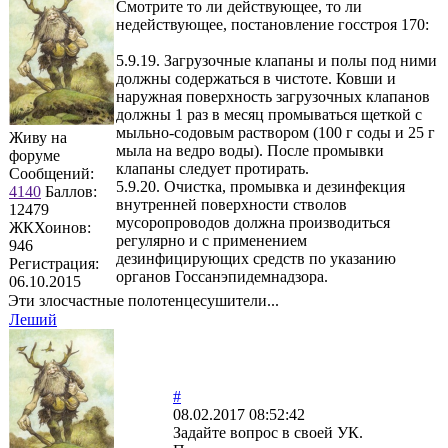
Смотрите то ли действующее, то ли
недействующее, постановление госстроя 170:
5.9.19. Загрузочные клапаны и полы под ними
должны содержаться в чистоте. Ковши и
наружная поверхность загрузочных клапанов
должны 1 раз в месяц промываться щеткой с
мыльно-содовым раствором (100 г соды и 25 г
Живу на
мыла на ведро воды). После промывки
форуме
клапаны следует протирать.
Сообщений:
5.9.20. Очистка, промывка и дезинфекция
4140
Баллов:
внутренней поверхности стволов
12479
мусоропроводов должна производиться
ЖКХоинов:
регулярно и с применением
946
дезинфицирующих средств по указанию
Регистрация:
органов Госсанэпидемнадзора.
06.10.2015
Эти злосчастные полотенцесушители...
Леший
#
08.02.2017 08:52:42
Задайте вопрос в своей УК.