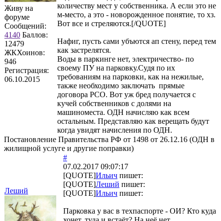
количеству мест у собственника. А если это не
Живу на
м-место, а это - новорожденное понятие, то хз.
форуме
Вот все и стреляются.[/QUOTE]
Сообщений:
4140
Баллов:
Нафиг, пусть сами убъются ап стену, перед тем
12479
как застрелятся.
ЖКХоинов:
Воды в паркинге нет, электричество- по
946
своему ПУ на парковку.Судя по их
Регистрация:
требованиям на парковки, как на нежилые,
06.10.2015
также необходимо заключать прямые
договора РСО. Вот уж бред получается с
кучей собственников с долями на
машиноместа. ОДН начисляю как всем
остальным. Представляю как верещать будут
когда увидят начисления по ОДН.
Постановление Правительства РФ от 1498 от 26.12.16 (ОДН в
жилищной услуге и другие поправки)
#
07.02.2017 09:07:17
[QUOTE]
Ильич
пишет:
[QUOTE]
Леший
пишет:
Леший
[QUOTE]
Ильич
пишет:
Парковка у вас в техпаспорте - ОИ? Кто куда
хочет, туда и встаёт? На неё нет