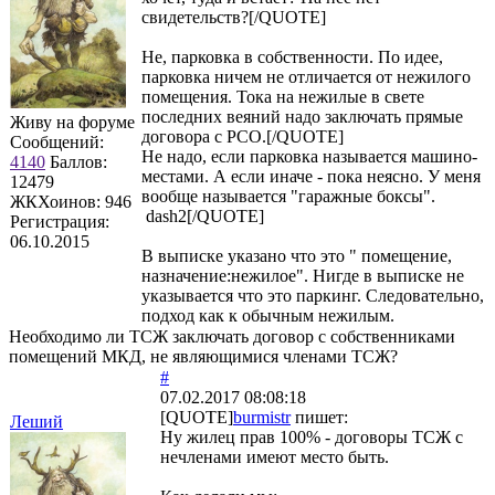
свидетельств?[/QUOTE]
Не, парковка в собственности. По идее,
парковка ничем не отличается от нежилого
помещения. Тока на нежилые в свете
последних веяний надо заключать прямые
Живу на форуме
договора с РСО.[/QUOTE]
Сообщений:
Не надо, если парковка называется машино-
4140
Баллов:
местами. А если иначе - пока неясно. У меня
12479
вообще называется "гаражные боксы".
ЖКХоинов: 946
dash2[/QUOTE]
Регистрация:
06.10.2015
В выписке указано что это " помещение,
назначение:нежилое". Нигде в выписке не
указывается что это паркинг. Следовательно,
подход как к обычным нежилым.
Необходимо ли ТСЖ заключать договор с собственниками
помещений МКД, не являющимися членами ТСЖ?
#
07.02.2017 08:08:18
[QUOTE]
burmistr
пишет:
Леший
Ну жилец прав 100% - договоры ТСЖ с
нечленами имеют место быть.