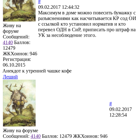
#
09.02.2017 12:44:32
Максимум в доме можно повесить бумажку с
разъяснениями как насчитывается КР сод ОИ
с ссылкой кто установил норматив и кто
Живу на
перевел ОДН в СиР, приписать про штраф на
форуме
УК за несоблюдение этого.
Сообщений:
4140
Баллов:
12479
ЖКХоинов: 946
Регистрация:
06.10.2015
Анекдот к утренней чашке кофе
Леший
#
09.02.2017
12:28:54
Живу на форуме
Сообщений:
4140
Баллов:
12479
ЖКХоинов: 946