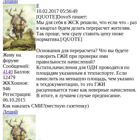
Леший
#
10.02.2017 05:56:49
[QUOTE]
DovoS
пишет:
Мы для себя в ЖСК решили, что если что - раз
в квартал будем делать перерасчет жителям.
Так проще, чем сразу ставить цену ниже
норматива.[/QUOTE]
Основания для перерасчета? Что вы будете
Живу на
говорить ГЖИ при проверке ими
форуме
правильности начислений?
Сообщений:
Кстати,начисления для ОДН проводятся по
4140
Баллов:
площадям указанным в техпаспорте. Если
12479
начислить на меньшую площадь, чем указано
ЖКХоинов:
в техдокументации, то это ГЖИ
946
расценивается тоже как неверные начисления.
Регистрация:
В итоге, в лучшем случае предписание.
06.10.2015
Как наказать СМИ?(местную газетенку)
Леший