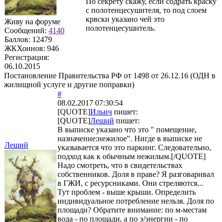
По секрету скажу, если содрать краску
с полотенцесушителя, то под слоем
крвски указано чей это
Живу на форуме
полотенцесушитель.
Сообщений:
4140
Баллов:
12479
ЖКХоинов: 946
Регистрация:
06.10.2015
Постановление Правительства РФ от 1498 от 26.12.16 (ОДН в
жилищной услуге и другие поправки)
#
08.02.2017 07:30:54
[QUOTE]
Ильич
пишет:
[QUOTE]
Леший
пишет:
В выписке указано что это " помещение,
назначение:нежилое". Нигде в выписке не
Леший
указывается что это паркинг. Следовательно,
подход как к обычным нежилым.[/QUOTE]
Надо смотреть, что в свидетельствах
собственников. Доля в праве? Я разговаривал
в ГЖИ, с ресурсниками. Они стреляются...
Тут проблем - выше крыши. Определить
индивидуальное потребление нельзя. Доля по
площади? Обратите внимание: по м-местам
вода - по площади, а по э/энергии - по