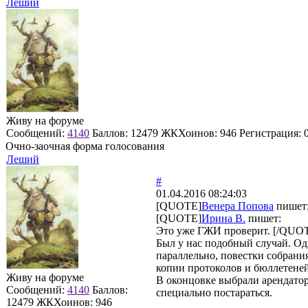
Леший
Живу на форуме
Сообщений:
4140
Баллов:
12479
ЖКХоинов: 946
Регистрация:
Очно-заочная форма голосования
Леший
#
01.04.2016 08:24:03
[QUOTE]
Венера Попова
пишет
[QUOTE]
Ирина В.
пишет:
Это уже ГЖИ проверит. [/QUO
Был у нас подобный случай. Од
параллельно, повестки собран
копии протоколов и бюллетеней
Живу на форуме
В оконцовке выбрали арендатор
Сообщений:
4140
Баллов:
специально постараться.
12479
ЖКХоинов: 946