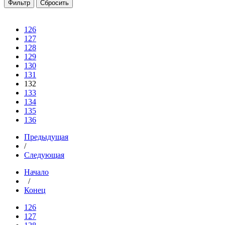
126
127
128
129
130
131
132
133
134
135
136
Предыдущая
/
Следующая
Начало
/
Конец
126
127