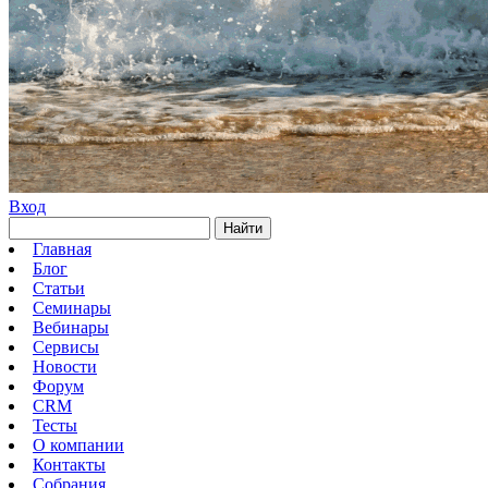
Вход
Найти
Главная
Блог
Статьи
Семинары
Вебинары
Сервисы
Новости
Форум
CRM
Тесты
О компании
Контакты
Собрания