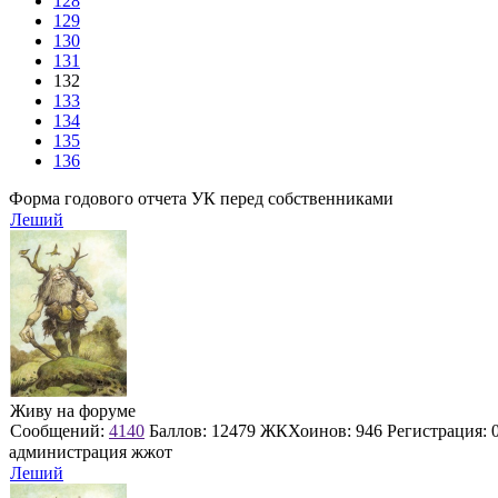
128
129
130
131
132
133
134
135
136
Форма годового отчета УК перед собственниками
Леший
Живу на форуме
Сообщений:
4140
Баллов:
12479
ЖКХоинов: 946
Регистрация:
администрация жжот
Леший