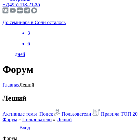
+7(495)
118-21-35
До семинара в Сочи осталось
3
6
дней
Форум
Главная
Леший
Леший
Активные темы
Поиск
Пользователи
Правила
ТОП 20
Форум
»
Пользователи
»
Леший
Вход
Форум