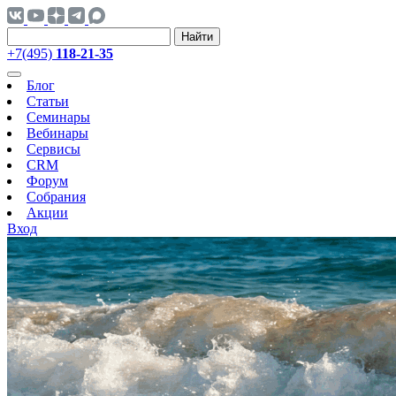
Найти
+7(495)
118-21-35
Блог
Статьи
Семинары
Вебинары
Сервисы
CRM
Форум
Собрания
Акции
Вход