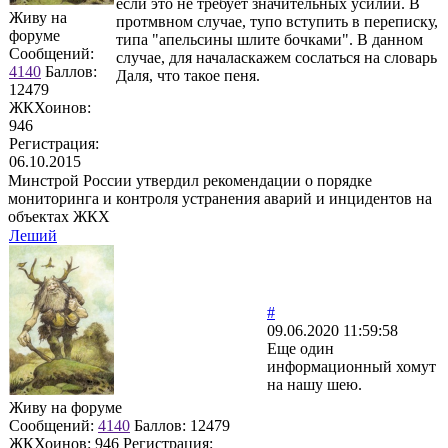
если это не требует значительных усилий. В
Живу на
протмвном случае, тупо вступить в переписку,
форуме
типа "апельсины шлите бочками". В данном
Сообщений:
случае, для началаскажем сослаться на словарь
4140
Баллов:
Даля, что такое пеня.
12479
ЖКХоинов:
946
Регистрация:
06.10.2015
Минстрой России утвердил рекомендации о порядке
мониторинга и контроля устранения аварий и инцидентов на
объектах ЖКХ
Леший
#
09.06.2020 11:59:58
Еще один
информационный хомут
на нашу шею.
Живу на форуме
Сообщений:
4140
Баллов:
12479
ЖКХоинов: 946
Регистрация: