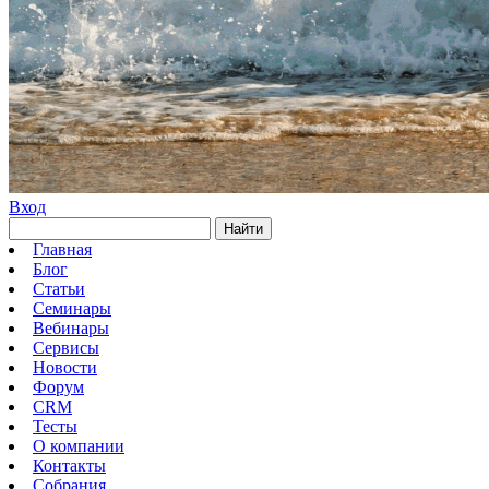
Вход
Найти
Главная
Блог
Статьи
Семинары
Вебинары
Сервисы
Новости
Форум
CRM
Тесты
О компании
Контакты
Собрания