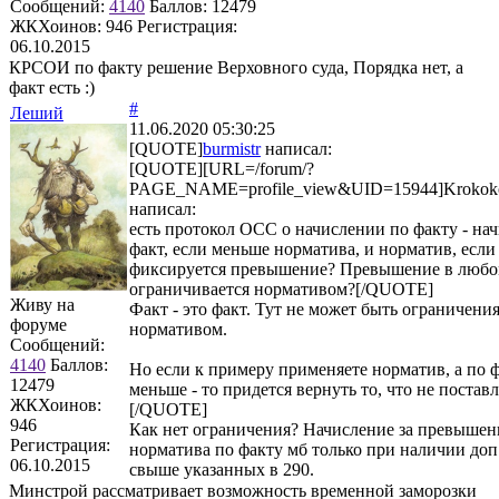
Сообщений:
4140
Баллов:
12479
ЖКХоинов: 946
Регистрация:
06.10.2015
КРСОИ по факту решение Верховного суда, Порядка нет, а
факт есть :)
#
Леший
11.06.2020 05:30:25
[QUOTE]
burmistr
написал:
[QUOTE][URL=/forum/?
PAGE_NAME=profile_view&UID=15944]Krokok
написал:
есть протокол ОСС о начислении по факту - на
факт, если меньше норматива, и норматив, если
фиксируется превышение? Превышение в любо
ограничивается нормативом?[/QUOTE]
Живу на
Факт - это факт. Тут не может быть ограничени
форуме
нормативом.
Сообщений:
4140
Баллов:
Но если к примеру применяете норматив, а по 
12479
меньше - то придется вернуть то, что не поставл
ЖКХоинов:
[/QUOTE]
946
Как нет ограничения? Начисление за превышен
Регистрация:
норматива по факту мб только при наличии доп
06.10.2015
свыше указанных в 290.
Минстрой рассматривает возможность временной заморозки