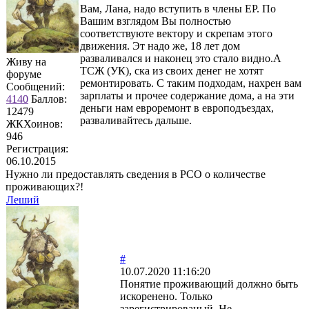
Вам, Лана, надо вступить в члены ЕР. По
Вашим взглядом Вы полностью
соответствуюте вектору и скрепам этого
движения. Эт надо же, 18 лет дом
разваливался и наконец это стало видно.А
Живу на
ТСЖ (УК), ска из своих денег не хотят
форуме
ремонтировать. С таким подходам, нахрен вам
Сообщений:
зарплаты и прочее содержание дома, а на эти
4140
Баллов:
деньги нам евроремонт в европодъездах,
12479
разваливайтесь дальше.
ЖКХоинов:
946
Регистрация:
06.10.2015
Нужно ли предоставлять сведения в РСО о количестве
проживающих?!
Леший
#
10.07.2020 11:16:20
Понятие проживающий должно быть
искоренено. Только
зарегистрированый. Не