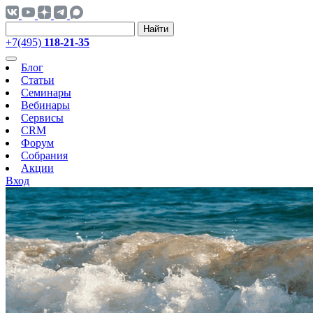
Найти
+7(495)
118-21-35
Блог
Статьи
Семинары
Вебинары
Сервисы
CRM
Форум
Собрания
Акции
Вход