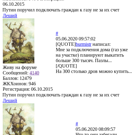
06.10.2015
Путин поручил подключать граждан к газу не за их счет
Леший
#
05.06.2020 09:57:02
[QUOTE]
burmistr
написал:
Мне за подключения дома (газ уже
на участке) планируют выкатить
больше 300 тысяч. Пазлы...
[/QUOTE]
Живу на форуме
На 300 столько дров можно купить...
Сообщений:
4140
Баллов:
12479
ЖКХоинов: 946
Регистрация:
06.10.2015
Путин поручил подключать граждан к газу не за их счет
Леший
#
05.06.2020 08:09:57
Что то они забегали.