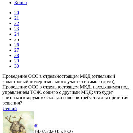
Конец
20
21
22
23
24
25
26
27
28
29
30
Проведение ОСС в отдельностоящем МКД (отдельный
кадастровый номер земельного участка и самого дома),
Проведение ОСС в отдельностоящем МКД, находящимся под
управлением ТСЖ, общего с другими МКД: что будет
считаться кворумом? сколько голосов требуется для принятия
решения?
Леший
#
14.07.2020 05:10:27