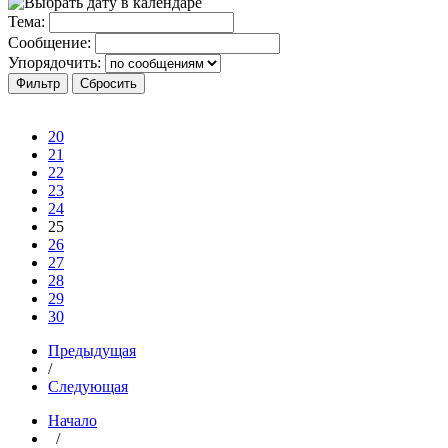
Тема:
Сообщение:
Упорядочить:
20
21
22
23
24
25
26
27
28
29
30
Предыдущая
/
Следующая
Начало
/