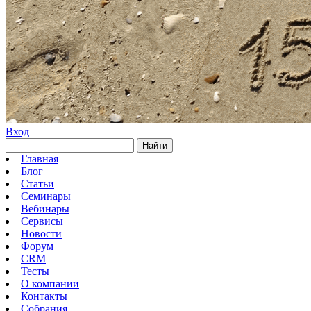
Вход
Найти
Главная
Блог
Статьи
Семинары
Вебинары
Сервисы
Новости
Форум
CRM
Тесты
О компании
Контакты
Собрания