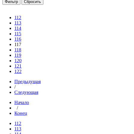
112
113
114
115
116
117
118
119
120
121
122
Предыдущая
/
Следующая
Начало
/
Конец
112
113