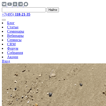
Найти
+7(495)
118-21-35
Блог
Статьи
Семинары
Вебинары
Сервисы
CRM
Форум
Собрания
Акции
Вход