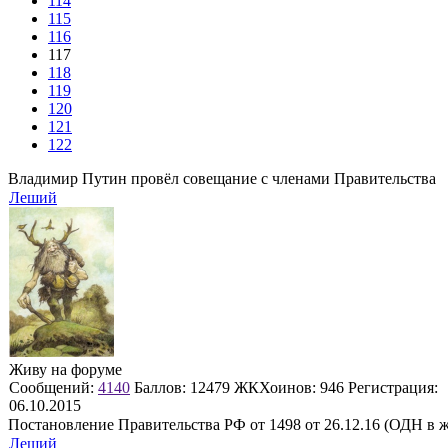
114
115
116
117
118
119
120
121
122
Владимир Путин провёл совещание с членами Правительства
Леший
Живу на форуме
Сообщений:
4140
Баллов:
12479
ЖКХоинов: 946
Регистрация:
06.10.2015
Постановление Правительства РФ от 1498 от 26.12.16 (ОДН в 
Леший