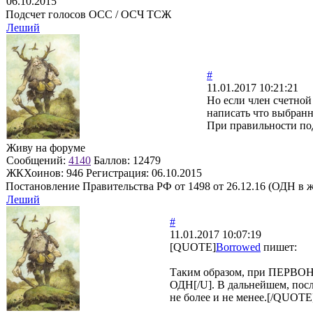
06.10.2015
Подсчет голосов ОСС / ОСЧ ТСЖ
Леший
#
11.01.2017 10:21:21
Но если член счетной
написать что выбранн
При правильности под
Живу на форуме
Сообщений:
4140
Баллов:
12479
ЖКХоинов: 946
Регистрация:
06.10.2015
Постановление Правительства РФ от 1498 от 26.12.16 (ОДН в 
Леший
#
11.01.2017 10:07:19
[QUOTE]
Borrowed
пишет:
Таким образом, при ПЕРВОН
ОДН[/U]. В дальнейшем, посл
не более и не менее.[/QUOTE