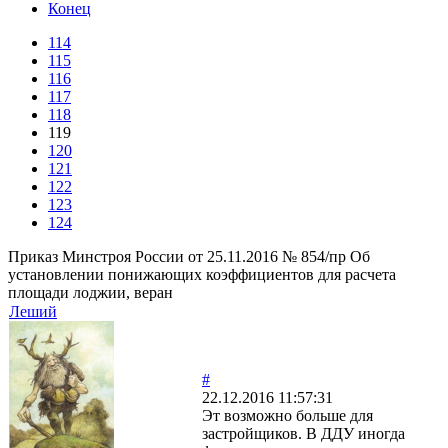
Конец
114
115
116
117
118
119
120
121
122
123
124
Приказ Минстроя России от 25.11.2016 № 854/пр Об
установлении понижающих коэффициентов для расчета
площади лоджии, веран
Леший
#
22.12.2016 11:57:31
Эт возможно больше для
застройщиков. В ДДУ иногда