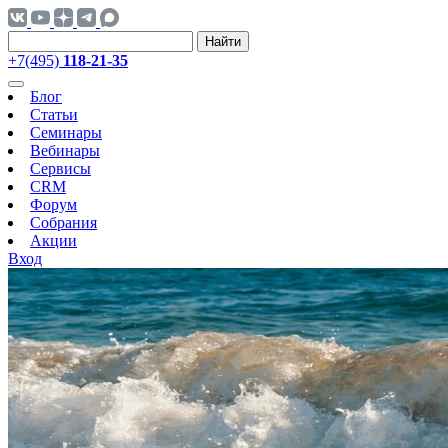
Найти
+7(495)
118-21-35
Блог
Статьи
Семинары
Вебинары
Сервисы
CRM
Форум
Собрания
Акции
Вход