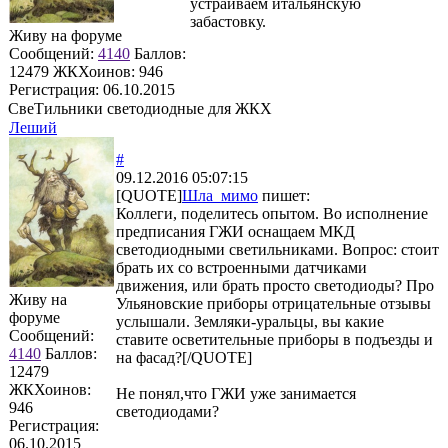
устраиваем итальянскую
забастовку.
Живу на форуме
Сообщений:
4140
Баллов:
12479
ЖКХоинов: 946
Регистрация:
06.10.2015
СвеТильники светодиодные для ЖКХ
Леший
#
09.12.2016 05:07:15
[QUOTE]
Шла_мимо
пишет:
Коллеги, поделитесь опытом. Во исполнение
предписания ГЖИ оснащаем МКД
светодиодными светильниками. Вопрос: стоит
брать их со встроенными датчиками
движения, или брать просто светодиоды? Про
Живу на
Ульяновские приборы отрицательные отзывы
форуме
услышали. Земляки-уральцы, вы какие
Сообщений:
ставите осветительные приборы в подъезды и
4140
Баллов:
на фасад?[/QUOTE]
12479
ЖКХоинов:
Не понял,что ГЖИ уже занимается
946
светодиодами?
Регистрация:
06.10.2015