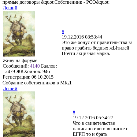
прямые договоры &quot;Собственник - РСО&quot;
Леший
#
19.12.2016 08:53:44
Это же бонус от правительства за
право грабить бедных жЫтилей.
Почти акцизная марка.
Живу на форуме
Сообщений:
4140
Баллов:
12479
ЖКХоинов: 946
Регистрация:
06.10.2015
Собрание собственников в МКД.
Леший
#
19.12.2016 05:34:27
Что в свидетельстве
написано или в выписке с
ЕГРП то и брать.