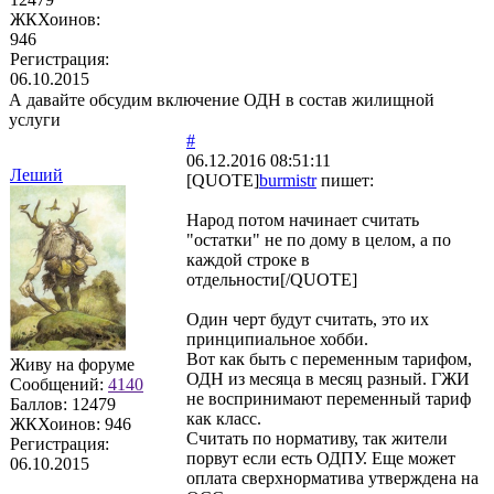
ЖКХоинов:
946
Регистрация:
06.10.2015
А давайте обсудим включение ОДН в состав жилищной
услуги
#
06.12.2016 08:51:11
Леший
[QUOTE]
burmistr
пишет:
Народ потом начинает считать
"остатки" не по дому в целом, а по
каждой строке в
отдельности[/QUOTE]
Один черт будут считать, это их
принципиальное хобби.
Вот как быть с переменным тарифом,
Живу на форуме
ОДН из месяца в месяц разный. ГЖИ
Сообщений:
4140
не воспринимают переменный тариф
Баллов:
12479
как класс.
ЖКХоинов: 946
Считать по нормативу, так жители
Регистрация:
порвут если есть ОДПУ. Еще может
06.10.2015
оплата сверхнорматива утверждена на