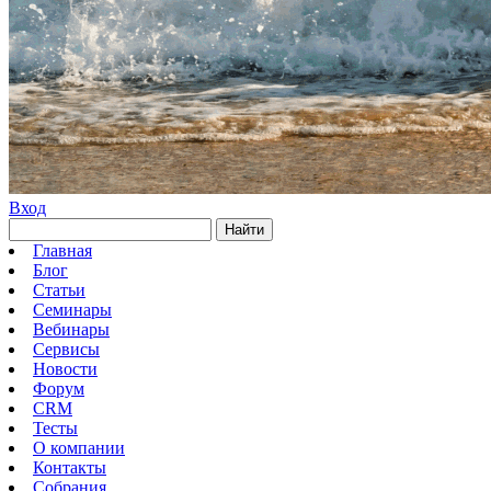
Вход
Найти
Главная
Блог
Статьи
Семинары
Вебинары
Сервисы
Новости
Форум
CRM
Тесты
О компании
Контакты
Собрания