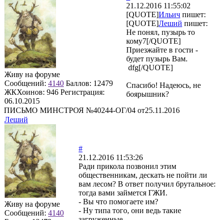
21.12.2016 11:55:02
[QUOTE]
Ильич
пишет:
[QUOTE]
Леший
пишет:
Не понял, пузырь то
кому7[/QUOTE]
Приезжайте в гости -
будет пузырь Вам.
dfg[/QUOTE]
Живу на форуме
Сообщений:
4140
Баллов:
12479
Спасибо! Надеюсь, не
ЖКХоинов: 946
Регистрация:
боярышник?
06.10.2015
ПИСЬМО МИНСТРОЯ №40244-ОГ/04 от25.11.2016
Леший
#
21.12.2016 11:53:26
Ради прикола позвонил этим
общественникам, дескать не пойти ли
вам лесом? В ответ получил брутальное:
тогда вами займется ГЖИ.
- Вы что помогаете им?
Живу на форуме
- Ну типа того, они ведь такие
Сообщений:
4140
загруженные...