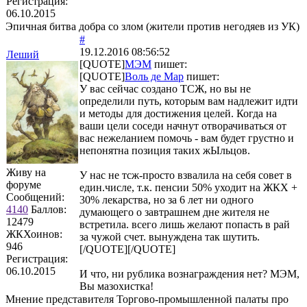
Регистрация:
06.10.2015
Эпичная битва добра со злом (жители против негодяев из УК)
#
19.12.2016 08:56:52
Леший
[QUOTE]
МЭМ
пишет:
[QUOTE]
Воль де Мар
пишет:
У вас сейчас создано ТСЖ, но вы не
определили путь, которым вам надлежит идти
и методы для достижения целей. Когда на
ваши цели соседи начнут отворачиваться от
вас нежеланием помочь - вам будет грустно и
непонятна позиция таких жЫльцов.
Живу на
У нас не тсж-просто взвалила на себя совет в
форуме
един.числе, т.к. пенсии 50% уходит на ЖКХ +
Сообщений:
30% лекарства, но за 6 лет ни одного
4140
Баллов:
думающего о завтрашнем дне жителя не
12479
встретила. всего лишь желают попасть в рай
ЖКХоинов:
за чужой счет. вынуждена так шутить.
946
[/QUOTE][/QUOTE]
Регистрация:
06.10.2015
И что, ни рублика вознаграждения нет? МЭМ,
Вы мазохистка!
Мнение представителя Торгово-промышленной палаты про