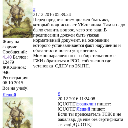
#
21.12.2016 05:39:24
Перед предписанием должен быть акт,
который подписывает УК-терпила. Там и надо
было ставить вопрос, чего это ради.В
предписании должен быть указан
нормативный документ, на основании
Живу на
которого устанавливается факт нарушения и
форуме
обязанности по его устранению.
Сообщений:
Можно параллельно с разбирательством с
4140
Баллов:
ГЖИ обратиться в РСО, собственно где
12479
установка ОДПУ по 261ПП.
ЖКХоинов:
946
Регистрация:
06.10.2015
Все на учебу!
#
Леший
20.12.2016 11:24:08
[QUOTE]
франклин
пишет:
[QUOTE]
Леший
пишет:
Если ты председатель ТСЖ и не
бакалавр, да еще без сертификата
- в сад![/QUOTE]