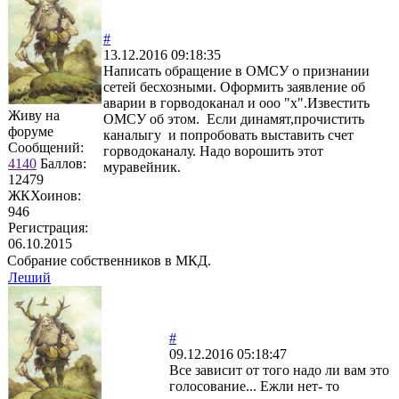
#
13.12.2016 09:18:35
Написать обращение в ОМСУ о признании
сетей бесхозными. Оформить заявление об
аварии в горводоканал и ооо "х".Известить
Живу на
ОМСУ об этом. Если динамят,прочистить
форуме
каналыгу и попробовать выставить счет
Сообщений:
горводоканалу. Надо ворошить этот
4140
Баллов:
муравейник.
12479
ЖКХоинов:
946
Регистрация:
06.10.2015
Собрание собственников в МКД.
Леший
#
09.12.2016 05:18:47
Все зависит от того надо ли вам это
голосование... Ежли нет- то