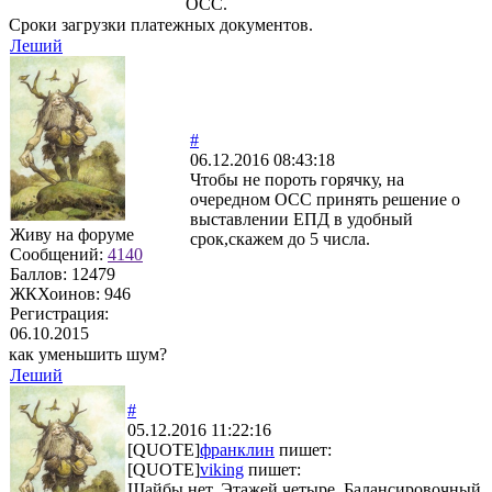
ОСС.
Сроки загрузки платежных документов.
Леший
#
06.12.2016 08:43:18
Чтобы не пороть горячку, на
очередном ОСС принять решение о
выставлении ЕПД в удобный
Живу на форуме
срок,скажем до 5 числа.
Сообщений:
4140
Баллов:
12479
ЖКХоинов: 946
Регистрация:
06.10.2015
как уменьшить шум?
Леший
#
05.12.2016 11:22:16
[QUOTE]
франклин
пишет:
[QUOTE]
viking
пишет:
Шайбы нет. Этажей четыре. Балансировочный