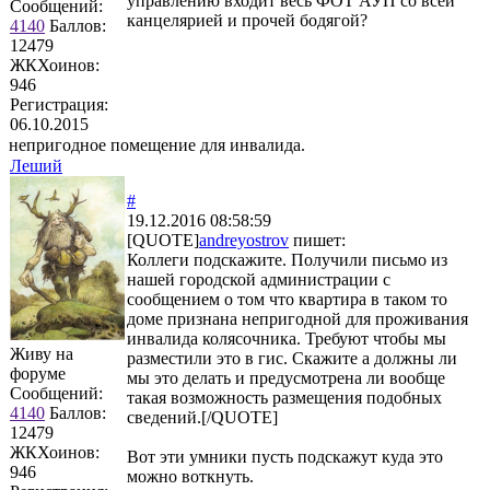
управлению входит весь ФОТ АУП со всей
Сообщений:
канцелярией и прочей бодягой?
4140
Баллов:
12479
ЖКХоинов:
946
Регистрация:
06.10.2015
непригодное помещение для инвалида.
Леший
#
19.12.2016 08:58:59
[QUOTE]
andreyostrov
пишет:
Коллеги подскажите. Получили письмо из
нашей городской администрации с
сообщением о том что квартира в таком то
доме признана непригодной для проживания
инвалида колясочника. Требуют чтобы мы
Живу на
разместили это в гис. Скажите а должны ли
форуме
мы это делать и предусмотрена ли вообще
Сообщений:
такая возможность размещения подобных
4140
Баллов:
сведений.[/QUOTE]
12479
ЖКХоинов:
Вот эти умники пусть подскажут куда это
946
можно воткнуть.