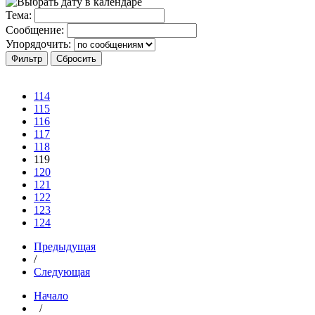
Тема:
Сообщение:
Упорядочить:
114
115
116
117
118
119
120
121
122
123
124
Предыдущая
/
Следующая
Начало
/