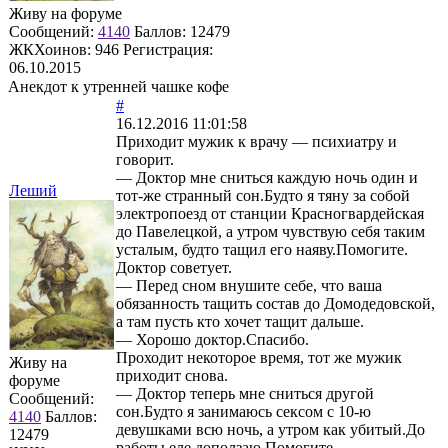
Живу на форуме
Сообщений:
4140
Баллов:
12479
ЖКХоинов: 946
Регистрация:
06.10.2015
Анекдот к утренней чашке кофе
#
16.12.2016 11:01:58
Приходит мужик к врачу — психиатру и
говорит.
— Доктор мне сниться каждую ночь один и
Леший
тот-же странный сон.Будто я тяну за собой
электропоезд от станции Красногвардейская
до Павелецкой, а утром чувствую себя таким
усталым, будто тащил его наяву.Помогите.
Доктор советует.
— Перед сном внушите себе, что ваша
обязанность тащить состав до Домодедовской,
а там пусть кто хочет тащит дальше.
— Хорошо доктор.Спасибо.
Проходит некоторое время, тот же мужик
Живу на
приходит снова.
форуме
— Доктор теперь мне сниться другой
Сообщений:
сон.Будто я занимаюсь ceкcом с 10-ю
4140
Баллов:
девушками всю ночь, а утром как убитый.До
12479
работы еле доползаю.Помогите.