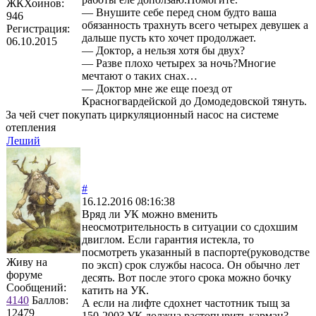
ЖКХоинов:
— Внушите себе перед сном будто ваша
946
обязанность трахнуть всего четырех девушек а
Регистрация:
дальше пусть кто хочет продолжает.
06.10.2015
— Доктор, а нельзя хотя бы двух?
— Разве плохо четырех за ночь?Многие
мечтают о таких снах…
— Доктор мне же еще поезд от
Красногвардейской до Домодедовской тянуть.
За чей счет покупать циркуляционный насос на системе
отепления
Леший
#
16.12.2016 08:16:38
Вряд ли УК можно вменить
неосмотрительность в ситуации со сдохшим
двиглом. Если гарантия истекла, то
посмотреть указанный в паспорте(руководстве
Живу на
по эксп) срок службы насоса. Он обычно лет
форуме
десять. Вот после этого срока можно бочку
Сообщений:
катить на УК.
4140
Баллов:
А если на лифте сдохнет частотник тыщ за
12479
150-200? УК должна растопырить карман?