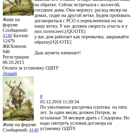
на обратке. Сейчас встречался с коллегой,
соседние дома. Они мерзнут, расход мизер на
домах, сидят на другой ветке. Будем пробовать
Живу на
договориться с РСО о переключении их на
форуме
нашу ветку. У нас должна скорость упасть и у
Сообщений:
них потеплеет.[/QUOTE]
4140
Баллов:
у вас дом работает как перемычка. закрывайте
12479
обратку[/QUOTE]
ЖКХоинов:
946
Дык шуметь начинает!
Регистрация:
06.10.2015
Оплата за установку ОДПУ
Леший
#
05.12.2016 11:20:34
По умолчанию рассрочка платежа на пять
лет. За один месяц должен Петров, за
остальные 59 месяцев драть с Сидорова. Но
надо смотреть условия договора на
Живу на форуме
установку ОДПУ.
Сообщений:
4140