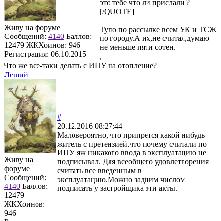
это тебе что ли прислали ?
[/QUOTE]
Живу на форуме
Тупо по рассылке всем УК и ТСЖ
Сообщений:
4140
Баллов:
по городу.А их,не считал,думаю
12479
ЖКХоинов: 946
не меньше пяти сотен.
Регистрация:
06.10.2015
,
Что же все-таки делать с ИПУ на отопление?
Леший
#
20.12.2016 08:27:44
Маловероятно, что припрется какой нибудь
житель с претензией,что почему считали по
ИПУ, яж никакого ввода в эксплуатацию не
Живу на
подписывал. Для всеобщего удовлетворения
форуме
считать все введенным в
Сообщений:
эксплуатацию.Можно задним числом
4140
Баллов:
подписать у застройщика эти акты.
12479
ЖКХоинов:
946