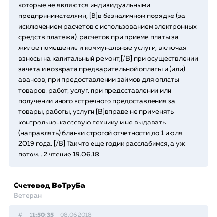
которые не являются индивидуальными
предпринимателями, [B]в безналичном порядке (за
исключением расчетов с использованием электронных
средств платежа), расчетов при приеме платы за
жилое помещение и коммунальные услуги, включая
взносы на капитальный ремонт,[/B] при осуществлении
зачета и возврата предварительной оплаты и (или)
авансов, при предоставлении займов для оплаты
товаров, работ, услуг, при предоставлении или
получении иного встречного предоставления за
товары, работы, услуги [B]вправе не применять
контрольно-кассовую технику и не выдавать
(направлять) бланки строгой отчетности до 1 июля
2019 года. [/B] Так что еще годик расслабимся, а уж
потом... 2 чтение 19.06.18
Счетовод ВоТруБа
Ветеран
#
11:50:35
08.06.2018