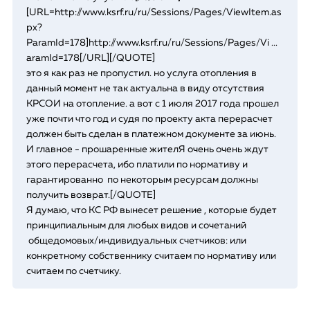
[URL=http://www.ksrf.ru/ru/Sessions/Pages/ViewItem.as
px?
ParamId=178]http://www.ksrf.ru/ru/Sessions/Pages/Vi ...
aramId=178[/URL][/QUOTE]
это я как раз не пропустил. но услуга отопления в
данный момент не так актуальна в виду отсутствия
КРСОИ на отопление. а вот с 1 июля 2017 года прошел
уже почти что год и судя по проекту акта перерасчет
должен быть сделан в платежном документе за июнь.
И главное - прошаренные жителЯ очень очень ждут
этого перерасчета, ибо платили по нормативу и
гарантированно по некоторым ресурсам должны
получить возврат.[/QUOTE]
Я думаю, что КС РФ вынесет решение , которые будет
принципиальным для любых видов и сочетаний
общедомовых/индивидуальных счетчиков: или
конкретному собственнику считаем по нормативу или
считаем по счетчику.