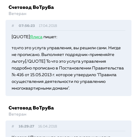
Счетовод ВоТруБа
Ветеран
#
07:56:23
17.04.2018
[QUOTE]
Ялиса
пишет:
то,что это услуга управления, вы решили сами. Нигде
не прописано. Выполняет подрядчик-применяйте
льготу[/QUOTE] То что это услуга управления
подробно прописано в Постановлении Правительства
№ 416 от 15.05.2013 г. которое утвердило "Правила
осуществления деятельности по управлению
многоквартирными домами".
Счетовод ВоТруБа
Ветеран
#
16:29:27
16.04.2018