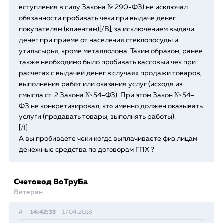
вступления в силу Закона № 290-ФЗ) не исключал
обязанности пробивать чеки при выдаче денег
покупателям (клиентам)[/B], за исключением выдачи
денег при приеме от населения стеклопосуды и
утильсырья, кроме металлолома. Таким образом, ранее
также необходимо было пробивать кассовый чек при
расчетах с выдачей денег в случаях продажи товаров,
выполнения работ или оказания услуг (исходя из
смысла ст. 2 Закона № 54-ФЗ). При этом Закон № 54-
ФЗ не конкретизировал, кто именно должен оказывать
услуги (продавать товары, выполнять работы).
[/I]
А вы пробиваете чеки когда выплачиваете физ.лицам
денежные средства по договорам ГПХ ?
Счетовод ВоТруБа
Ветеран
#
14:42:33
17.04.2018