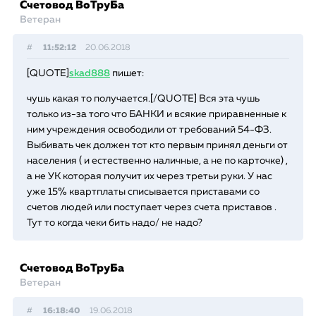
Счетовод ВоТруБа
Ветеран
#
11:52:12
20.06.2018
[QUOTE]
skad888
пишет:
чушь какая то получается.[/QUOTE] Вся эта чушь
только из-за того что БАНКИ и всякие приравненные к
ним учреждения освободили от требований 54-ФЗ.
Выбивать чек должен тот кто первым принял деньги от
населения ( и естественно наличные, а не по карточке) ,
а не УК которая получит их через третьи руки. У нас
уже 15% квартплаты списывается приставами со
счетов людей или поступает через счета приставов .
Тут то когда чеки бить надо/ не надо?
Счетовод ВоТруБа
Ветеран
#
16:18:40
19.06.2018