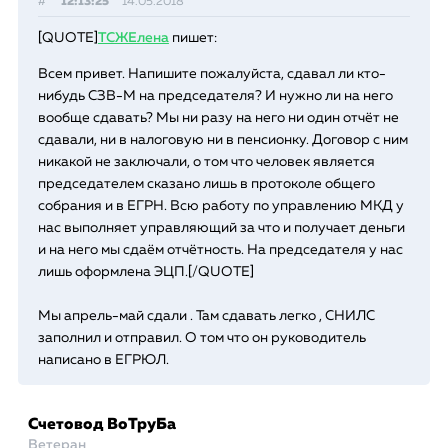
#
12:13:25
14.05.2018
[QUOTE]
ТСЖЕлена
пишет:
Всем привет. Напишите пожалуйста, сдавал ли кто-
нибудь СЗВ-М на председателя? И нужно ли на него
вообще сдавать? Мы ни разу на него ни один отчёт не
сдавали, ни в налоговую ни в пенсионку. Договор с ним
никакой не заключали, о том что человек является
председателем сказано лишь в протоколе общего
собрания и в ЕГРН. Всю работу по управлению МКД у
нас выполняет управляющий за что и получает деньги
и на него мы сдаём отчётность. На председателя у нас
лишь оформлена ЭЦП.[/QUOTE]
Мы апрель-май сдали . Там сдавать легко , СНИЛС
заполнил и отправил. О том что он руководитель
написано в ЕГРЮЛ.
Счетовод ВоТруБа
Ветеран