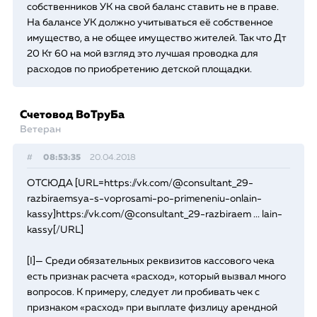
собственников УК на свой баланс ставить не в праве.
На балансе УК должно учитываться её собственное
имущество, а не общее имущество жителей. Так что Дт
20 Кт 60 на мой взгляд это лучшая проводка для
расходов по приобретению детской площадки.
Счетовод ВоТруБа
Ветеран
#
08:53:35
20.04.2018
ОТСЮДА [URL=https://vk.com/@consultant_29-
razbiraemsya-s-voprosami-po-primeneniu-onlain-
kassy]https://vk.com/@consultant_29-razbiraem ... lain-
kassy[/URL]
[I]— Среди обязательных реквизитов кассового чека
есть признак расчета «расход», который вызвал много
вопросов. К примеру, следует ли пробивать чек с
признаком «расход» при выплате физлицу арендной