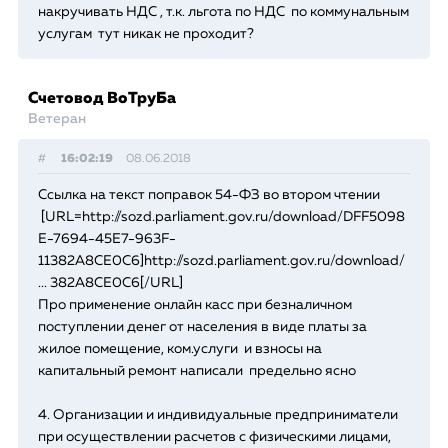
накручивать НДС , т.к. льгота по НДС по коммунальным
услугам тут никак не проходит?
Счетовод ВоТруБа
Ветеран
#
16:02:19
08.06.2018
Ссылка на текст поправок 54-ФЗ во втором чтении
[URL=http://sozd.parliament.gov.ru/download/DFF5098
E-7694-45E7-963F-
11382A8CE0C6]http://sozd.parliament.gov.ru/download/
... 382A8CE0C6[/URL]
Про применение онлайн касс при безналичном
поступлении денег от населения в виде платы за
жилое помещение, ком.услуги и взносы на
капитальный ремонт написали предельно ясно
4. Организации и индивидуальные предприниматели
при осуществлении расчетов с физическими лицами,