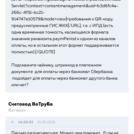
Servlet?context=contentmanagement&uid=b3d6fc4a-
266c-4f31-bc21-
914747e10579&mode=view]требования к QR-коду,
предусмотренные ГИС ЖКХ[/URL], т.е. с ИПД (есть
одна временная тонкость, касающаяся формата
значения реквизита paymPeriod к одном из каналов
оплаты, но в остальном этот формат поддерживается
полностью).[/QUOTE]
Подскажите чайнику, штрихкод в платежном
документе для оплаты через банкомат Сбербанка
подойдет для оплаты через банкомат другого банка
или нет?
Счетовод ВоТруБа
Ветеран
#
14:52:53
21.05.2018
Письмо разъясняющее. Может чем поможет . Если на