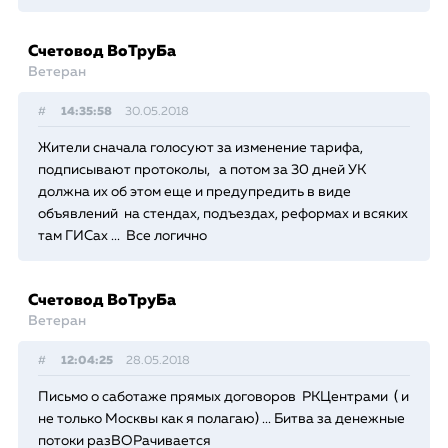
Счетовод ВоТруБа
Ветеран
#
14:35:58
30.05.2018
Жители сначала голосуют за изменение тарифа,
подписывают протоколы, а потом за 30 дней УК
должна их об этом еще и предупредить в виде
объявлений на стендах, подъездах, реформах и всяких
там ГИСах ... Все логично
Счетовод ВоТруБа
Ветеран
#
12:04:25
28.05.2018
Письмо о саботаже прямых договоров РКЦентрами ( и
не только Москвы как я полагаю) ... Битва за денежные
потоки разВОРачивается