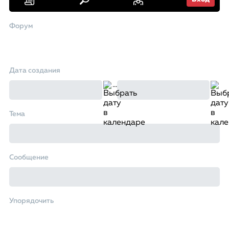
Форум
Дата создания
…
Тема
Сообщение
Упорядочить