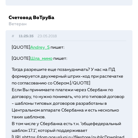
Счетовод ВоТруБа
Ветеран
#
11:25:35
23.05.2018
[QUOTE]
Andrey_S
пишет:
[QUOTE]
Шла_мимо
пишет:
Тогда разрешите еще позанудничать? У нас на ПД
формируется двухмерный штрих-код при распечатке
по согласованию со Сбером.[/QUOTE]
Если Вы принимаете платежи через Сбербанк по
договору, то нужно понимать, что это типовой договор
- шаблоны типовых договоров разработаны в
Центральном аппарате Сбербанка и есть несколько
таких шаблонов.
В том числе у Сбербанка есть т.н. "общефедеральный
шаблон 17.1", который поддерживает
[URL=https://dom.gosuslugi.ru/filestore/publicDownload