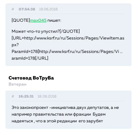
#
07:54:38
19.06.2018
[QUOTE]
max045
пишет:
Может что-то упустил?[/QUOTE]
[URL=http://www.ksrf.ru/ru/Sessions/Pages/ViewItem.as
px?
ParamId=178]http://www.ksrf.ru/ru/Sessions/Pages/Vi ...
aramId=178[/URL]
Счетовод ВоТруБа
Ветеран
#
16:25:31
18.06.2018
Это законопроект -инициатива двух депутатов, а не
например правительства или фракции Будем
надеяться , что в этой редакции его зарубят