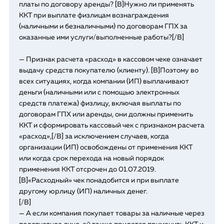
платы по договору аренды? [B]Нужно ли применять
ККТ при выплате физлицам вознаграждения
(наличными и безналичными) по договорам ГПХ за
оказанные ими услуги/выполненные работы?[/B]
— Признак расчета «расход» в кассовом чеке означает
выдачу средств покупателю (клиенту). [B]Поэтому во
всех ситуациях, когда компании (ИП) выплачивают
деньги (наличными или с помощью электронных
средств платежа) физлицу, включая выплаты по
договорам ГПХ или аренды, они должны применить
ККТ и сформировать кассовый чек с признаком расчета
«расход»,[/B] за исключением случаев, когда
организации (ИП) освобождены от применения ККТ
или когда срок перехода на новый порядок
применения ККТ отсрочен до 01.07.2019.
[B]«Расходный» чек понадобится и при выплате
другому юрлицу (ИП) наличных денег.
[/B]
— А если компания покупает товары за наличные через