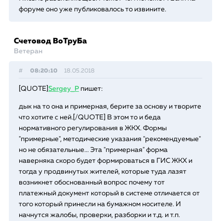
форуме оно уже публиковалось то извините.
Счетовод ВоТруБа
Ветеран
#
08:20:10
18.05.2018
[QUOTE]
Sergey_P
пишет:
дык на то она и примерная, берите за основу и творите
что хотите с ней.[/QUOTE] В этом то и беда
нормативного регулирования в ЖКХ. Формы
"примерные", методические указания "рекомендуемые"
но не обязательные... Эта "примерная" форма
наверняка скоро будет формироваться в ГИС ЖКХ и
тогда у продвинутых жителей, которые туда лазят
возникнет обоснованный вопрос почему тот
платежный документ который в системе отличается от
того который принесли на бумажном носителе. И
начнутся жалобы, проверки, разборки и т.д. и т.п.