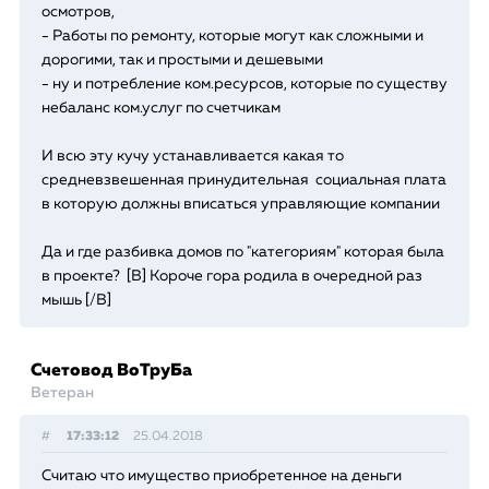
осмотров,
- Работы по ремонту, которые могут как сложными и
дорогими, так и простыми и дешевыми
- ну и потребление ком.ресурсов, которые по существу
небаланс ком.услуг по счетчикам
И всю эту кучу устанавливается какая то
средневзвешенная принудительная социальная плата
в которую должны вписаться управляющие компании
Да и где разбивка домов по "категориям" которая была
в проекте? [B] Короче гора родила в очередной раз
мышь [/B]
Счетовод ВоТруБа
Ветеран
#
17:33:12
25.04.2018
Считаю что имущество приобретенное на деньги