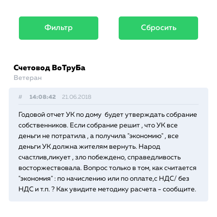
Фильтр
Сбросить
Счетовод ВоТруБа
Ветеран
#
14:08:42
21.06.2018
Годовой отчет УК по дому будет утверждать собрание
собственников. Если собрание решит , что УК все
деньги не потратила , а получила "экономию" , все
деньги УК должна жителям вернуть. Народ
счастлив,ликует , зло побеждено, справедливость
восторжествовала. Вопрос только в том, как считается
"экономия" : по начислению или по оплате,с НДС/ без
НДС и т.п. ? Как увидите методику расчета - сообщите.