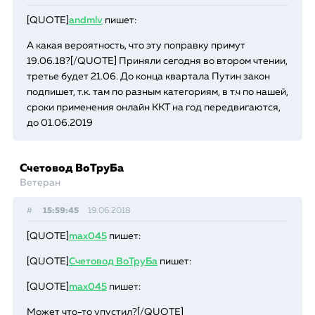
[QUOTE]
andmlv
пишет:
А какая вероятность, что эту поправку примут
19.06.18?[/QUOTE] Приняли сегодня во втором чтении,
третье будет 21.06. До конца квартала Путин закон
подпишет, т.к. там по разным категориям, в т.ч по нашей,
сроки применения онлайн ККТ на год передвигаются,
до 01.06.2019
Счетовод ВоТруБа
Ветеран
#
15:59:45
19.06.2018
[QUOTE]
max045
пишет:
[QUOTE]
Счетовод ВоТруБа
пишет:
[QUOTE]
max045
пишет:
Может что-то упустил?[/QUOTE]