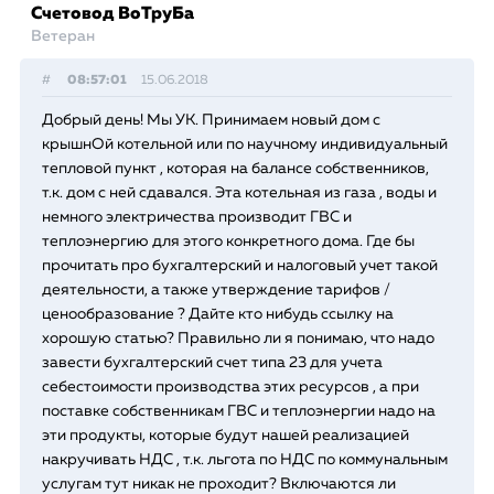
Счетовод ВоТруБа
Ветеран
#
08:57:01
15.06.2018
Добрый день! Мы УК. Принимаем новый дом с
крышнОй котельной или по научному индивидуальный
тепловой пункт , которая на балансе собственников,
т.к. дом с ней сдавался. Эта котельная из газа , воды и
немного электричества производит ГВС и
теплоэнергию для этого конкретного дома. Где бы
прочитать про бухгалтерский и налоговый учет такой
деятельности, а также утверждение тарифов /
ценообразование ? Дайте кто нибудь ссылку на
хорошую статью? Правильно ли я понимаю, что надо
завести бухгалтерский счет типа 23 для учета
себестоимости производства этих ресурсов , а при
поставке собственникам ГВС и теплоэнергии надо на
эти продукты, которые будут нашей реализацией
накручивать НДС , т.к. льгота по НДС по коммунальным
услугам тут никак не проходит? Включаются ли