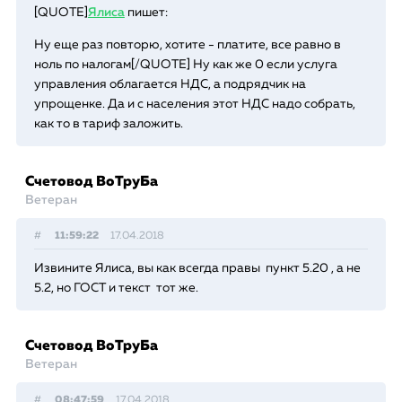
[QUOTE]
Ялиса
пишет:
Ну еще раз повторю, хотите - платите, все равно в
ноль по налогам[/QUOTE] Ну как же 0 если услуга
управления облагается НДС, а подрядчик на
упрощенке. Да и с населения этот НДС надо собрать,
как то в тариф заложить.
Счетовод ВоТруБа
Ветеран
#
11:59:22
17.04.2018
Извините Ялиса, вы как всегда правы пункт 5.20 , а не
5.2, но ГОСТ и текст тот же.
Счетовод ВоТруБа
Ветеран
#
08:47:59
17.04.2018