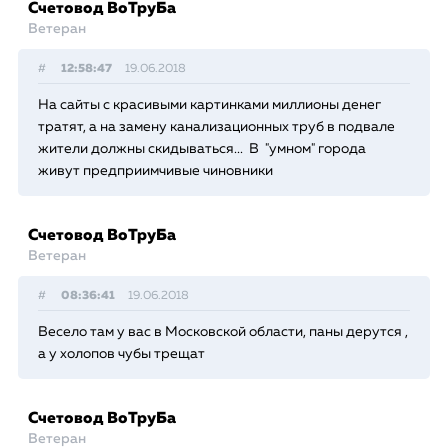
Счетовод ВоТруБа
Ветеран
#
12:58:47
19.06.2018
На сайты с красивыми картинками миллионы денег
тратят, а на замену канализационных труб в подвале
жители должны скидываться... В "умном" города
живут предприимчивые чиновники
Счетовод ВоТруБа
Ветеран
#
08:36:41
19.06.2018
Весело там у вас в Московской области, паны дерутся ,
а у холопов чубы трещат
Счетовод ВоТруБа
Ветеран