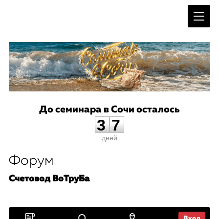
До семинара в Сочи осталось
3
7
дней
Форум
Счетовод ВоТруБа
Вход