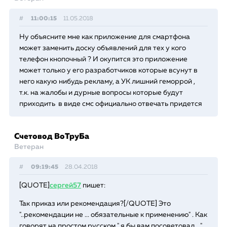
#
11:00:15
11.05.2018
Ну объясните мне как приложение для смартфона
может заменить доску объявлений для тех у кого
телефон кнопочный ? И окупится это приложение
может только у его разработчиков которые всунут в
него какую нибудь рекламу, а УК лишний геморрой ,
т.к. на жалобы и дурные вопросы которые будут
приходить в виде смс официально отвечать придется
Счетовод ВоТруБа
Ветеран
#
09:19:45
28.04.2018
[QUOTE]
сергей57
пишет:
Так приказ или рекомендация?[/QUOTE] Это
"..рекомендации не ... обязательные к применению" . Как
говорят на простом русском " я бы вам посоветовал...."