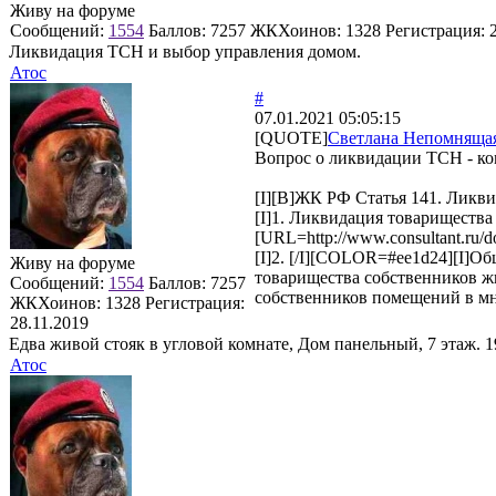
Живу на форуме
Сообщений:
1554
Баллов:
7257
ЖКХоинов: 1328
Регистрация:
Ликвидация ТСН и выбор управления домом.
Атос
#
07.01.2021 05:05:15
[QUOTE]
Светлана Непомняща
Вопрос о ликвидации ТСН - 
[I][B]ЖК РФ Статья 141. Ликви
[I]1. Ликвидация товарищества
[URL=http://www.consultant.ru
[I]2. [/I][COLOR=#ee1d24][I]О
Живу на форуме
товарищества собственников жи
Сообщений:
1554
Баллов:
7257
собственников помещений в мн
ЖКХоинов: 1328
Регистрация:
28.11.2019
Едва живой стояк в угловой комнате, Дом панельный, 7 этаж. 1
Атос