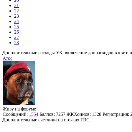
20
21
22
23
24
25
26
27
28
Дополнительные расходы УК, включение допрасходов в квита
Атос
Живу на форуме
Сообщений:
1554
Баллов:
7257
ЖКХоинов: 1328
Регистрация:
Дополнительные счетчики на стояках ГВС