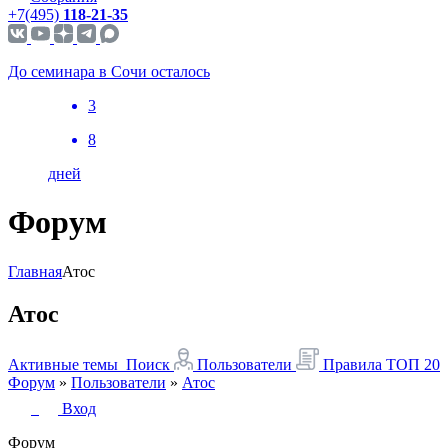
+7(495)
118-21-35
До семинара в Сочи осталось
3
8
дней
Форум
Главная
Атос
Атос
Активные темы
Поиск
Пользователи
Правила
ТОП 20
Форум
»
Пользователи
»
Атос
Вход
Форум