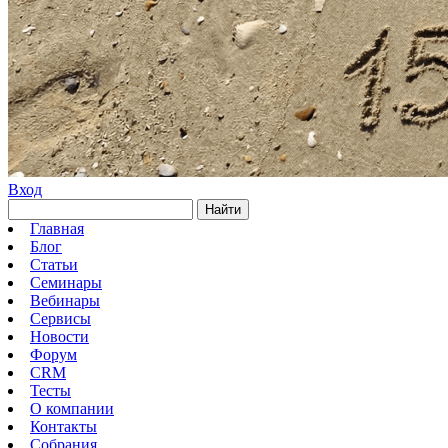
Вход
Найти
Главная
Блог
Статьи
Семинары
Вебинары
Сервисы
Новости
Форум
CRM
Тесты
О компании
Контакты
Собрания