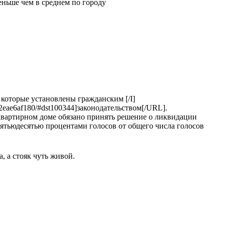
меньше чем в среднем по городу
 которые установлены гражданским [/I]
eae6af180/#dst100344]законодательством[/URL].
оквартирном доме обязано принять решение о ликвидации
пятьюдесятью процентами голосов от общего числа голосов
, а стояк чуть живой.