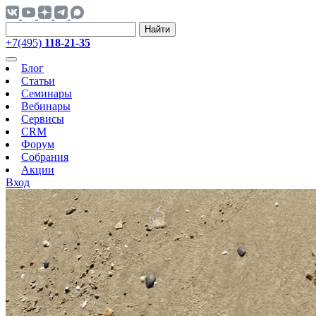
Найти
+7(495)
118-21-35
Блог
Статьи
Семинары
Вебинары
Сервисы
CRM
Форум
Собрания
Акции
Вход