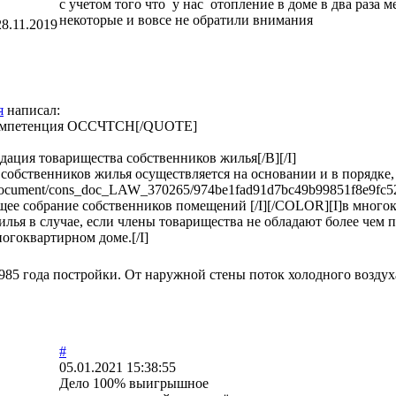
с учетом того что у нас отопление в доме в два раза 
некоторые и вовсе не обратили внимания
28.11.2019
я
написал:
компетенция ОССЧТСН[/QUOTE]
дация товарищества собственников жилья[/B][/I]
 собственников жилья осуществляется на основании и в порядке,
/document/cons_doc_LAW_370265/974be1fad91d7bc49b99851f8e9fc52
бщее собрание собственников помещений [/I][/COLOR][I]в мног
лья в случае, если члены товарищества не обладают более чем 
огоквартирном доме.[/I]
985 года постройки. От наружной стены поток холодного воздуха
#
05.01.2021 15:38:55
Дело 100% выигрышное