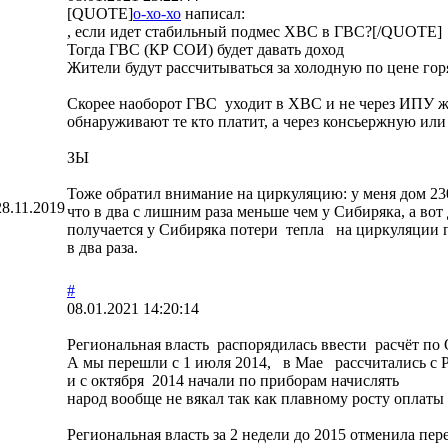
[QUOTE]
о-хо-хо
написал:
, если идет стабильный подмес ХВС в ГВС?[/QUOTE]
Тогда ГВС (КР СОИ) будет давать доход
Жители будут рассчитываться за холодную по цене гор
Скорее наоборот ГВС уходит в ХВС и не через ИПУ ж
обнаруживают те кто платит, а через консьержную ил
ЗЫ
Тоже обратил внимание на циркуляцию: у меня дом 2
28.11.2019
что в два с лишним раза меньше чем у Сибиряка, а вот
получается у Сибиряка потери тепла на циркуляции п
в два раза.
#
08.01.2021 14:20:14
Региональная власть распорядилась ввести расчёт по
А мы перешли с 1 июля 2014, в Мае рассчитались с 
и с октября 2014 начали по приборам начислять
народ вообще не вякал так как плавному росту оплат
Региональная власть за 2 недели до 2015 отменила пер