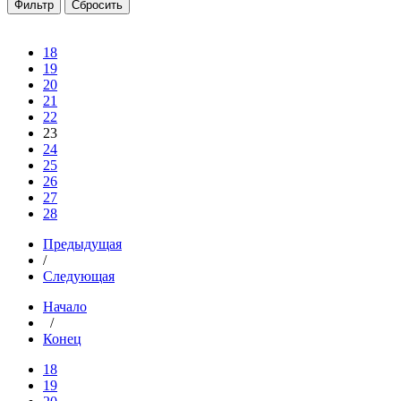
18
19
20
21
22
23
24
25
26
27
28
Предыдущая
/
Следующая
Начало
/
Конец
18
19