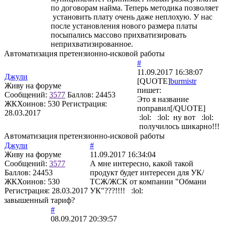
по договорам найма. Теперь методика позволяет
установить плату очень даже неплохую. У нас
после установления нового размера платы
посыпались массово прихватизировать
неприхватизированное.
Автоматизация претензионно-исковой работы
#
11.09.2017 16:38:07
Джули
[QUOTE]
burmistr
Живу на форуме
пишет:
Сообщений:
3577
Баллов:
24453
Это я название
ЖКХоинов: 530
Регистрация:
поправил[/QUOTE]
28.03.2017
:lol: :lol: ну вот :lol:
получилось шикарно!!!
Автоматизация претензионно-исковой работы
Джули
#
Живу на форуме
11.09.2017 16:34:04
Сообщений:
3577
А мне интересно, какой такой
Баллов:
24453
продукт будет интересен для УК/
ЖКХоинов: 530
ТСЖ/ЖСК от компании "Обмани
Регистрация:
28.03.2017
УК"???!!!! :lol:
завышенный тариф?
#
08.09.2017 20:39:57