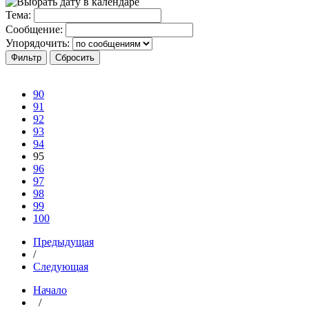
Тема:
Сообщение:
Упорядочить:
90
91
92
93
94
95
96
97
98
99
100
Предыдущая
/
Следующая
Начало
/