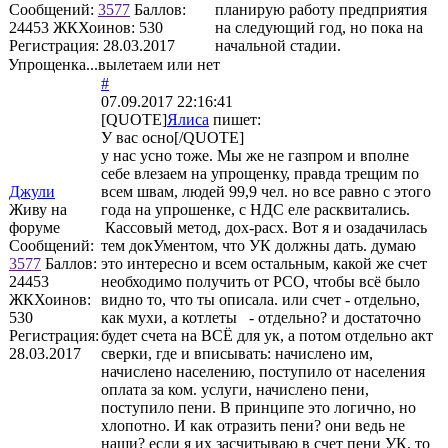
Сообщений:
3577
Баллов:
планирую работу предприятия
24453
ЖКХоинов: 530
на следующий год, но пока на
Регистрация:
28.03.2017
начальной стадии.
Упрощенка...вылетаем или нет
#
07.09.2017 22:16:41
[QUOTE]
Ялиса
пишет:
У вас осно[/QUOTE]
у нас усно тоже. Мы же не газпром и вполне
себе влезаем на упрощенку, правда трещим по
Джули
всем швам, людей 99,9 чел. но все равно с этого
Живу на
года на упрошенке, с НДС еле расквитались.
форуме
Кассовый метод, дох-расх. Вот я и озадачилась
Сообщений:
тем докУментом, что УК должны дать. думаю
3577
Баллов:
это интересно и всем остальным, какой же счет
24453
необходимо получить от РСО, чтобы всё было
ЖКХоинов:
видно то, что ты описала. или счет - отдельно,
530
как мухи, а котлеты - отдельно? и достаточно
Регистрация:
будет счета на ВСЁ для ук, а потом отдельно акт
28.03.2017
сверки, где и вписывать: начислено им,
начислено населению, поступило от населения
оплата за ком. услуги, начислено пени,
поступило пени. В принципе это логично, но
хлопотно. И как отразить пени? они ведь не
наши? если я их засчитываю в счет пени УК, то