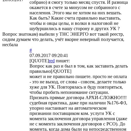
собрано) я смогу только месяц спустя. И разница
окажется в счете за минусом не собранного с
населения. Этого мы не хотим на них вешать.
Как быть? Какие счета правильно выставить,
чтобы и овцы целы, и волки в налоговой не
шубуршились в нашу сторону и других УК ?
Вопрос знатокам) выбили у ТНС ЭНЕРГО вот такой реестр,
сидим думаем что делать, учёт вкорне неверный получается,
несбала
#
07.09.2017 09:20:41
[QUOTE]
red
пишет:
Вопрос как раз и был в том, как заставить делать
правильно[/QUOTE]
может и не правильно пишете. просто не оплата
- это не выход, от слова - совсем, делаете только
хуже для УК. Повторялась и буду повторяться,
чтобы пробить непонимание ситуации.
Признать прямые договора АРХИ-СЛОЖНО!!!!
судебная практика, даже при наличии №176-ФЗ,
упорно настаивает на автоматическом
признании поставщиком ком. услуги УК с
момента заключения договора управления (даже
не с момента заключения договоров с РСО). До
момента, когда дома были на непосредственном