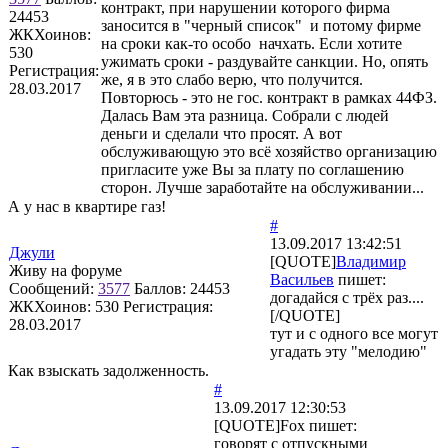
контракт, при нарушении которого фирма
24453
заносится в "черный список" и потому фирме
ЖКХоинов:
на сроки как-то особо начхать. Если хотите
530
ужимать сроки - раздувайте санкции. Но, опять
Регистрация:
же, я в это слабо верю, что получится.
28.03.2017
Повторюсь - это не гос. контракт в рамках 44ФЗ.
Далась Вам эта разница. Собрали с людей
деньги и сделали что просят. А вот
обслуживающую это всё хозяйство организацию
пригласите уже Вы за плату по соглашению
сторон. Лучше заработайте на обслуживании...
А у нас в квартире газ!
#
13.09.2017 13:42:51
Джули
[QUOTE]
Владимир
Живу на форуме
Васильев
пишет:
Сообщений:
3577
Баллов:
24453
догадайся с трёх раз....
ЖКХоинов: 530
Регистрация:
[/QUOTE]
28.03.2017
тут и с одного все могут
угадать эту "мелодию"
Как взыскать задолженность.
#
13.09.2017 12:30:53
[QUOTE]
Fox
пишет:
говорят с отпускными