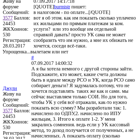
Живу на
07.09.2017 14:17:18
форуме
[QUOTE]
burmistr
пишет:
Сообщений:
в налоговом - по оплате...[/QUOTE]
3577
Баллов:
вот я об этом. как им показать сколько уплачено
24453
их жильцами по прямым платежам за ком.
ЖКХоинов:
услуги? или это вообще им отдельной
530
справкой давать? просто УК сама не может
Регистрация:
сообразить что им нужно, а мне их обижать не
28.03.2017
хочется, соседи всё-таки.
Упрощенка...вылетаем или нет
#
07.09.2017 14:00:32
А я бы хотела немного с другой стороны зайти.
Подскажите, кто может, какие счета должны
быть в идеале между РСО и УК, когда РСО само
собирает деньги? Я задумалась потому, что не
Джули
хочется подставлять таких же как и сами. мы
Живу на
сейчас выставляем только СОИ. Но для того,
форуме
чтобы УК у себя всё отражали, как-то нужно
Сообщений:
показать всю сумму? Мы разработали так: 1.
3577
Баллов:
начислено по ОДПУ,2. начислено по ИПУ
24453
жильцам, 3. Итого к оплате 1-2. У меня
ЖКХоинов:
закрались сомнения. ведь если у УК кассовый
530
метод, то доход получается от полученных, а не
Регистрация:
начисленных. А показать оплату (сколько
28.03.2017