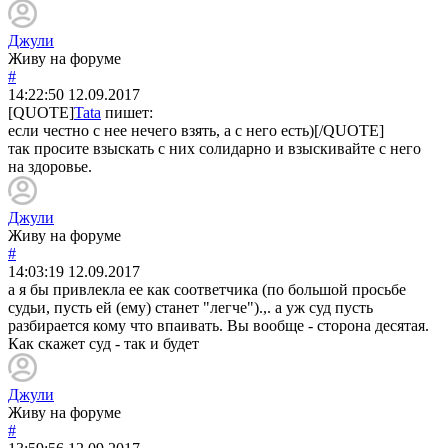
Джули
Живу на форуме
#
14:22:50
12.09.2017
[QUOTE]
Tata
пишет:
если честно с нее нечего взять, а с него есть)[/QUOTE]
так просите взыскать с них солидарно и взыскивайте с него
на здоровье.
Джули
Живу на форуме
#
14:03:19
12.09.2017
а я бы привлекла ее как соответчика (по большой просьбе
судьи, пусть ей (ему) станет "легче").,. а уж суд пусть
разбирается кому что впаивать. Вы вообще - сторона десятая.
Как скажет суд - так и будет
Джули
Живу на форуме
#