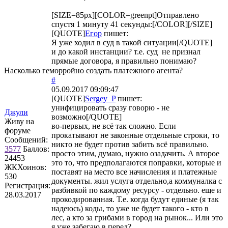
[SIZE=85px][COLOR=greenpt]Отправлено
спустя 1 минуту 41 секунды:[/COLOR][/SIZE]
[QUOTE]
Егор
пишет:
Я уже ходил в суд в такой ситуации[/QUOTE]
и до какой инстанции? т.е. суд не признал
прямые договора, я правильно понимаю?
Насколько геморройно создать платежного агента?
#
05.09.2017 09:09:47
[QUOTE]
Sergey_P
пишет:
унифицировать сразу говорю - не
Джули
возможно[/QUOTE]
Живу на
во-первых, не всё так сложно. Если
форуме
прокатывают не законные отдельные строки, то
Сообщений:
никто не будет против забить всё правильно.
3577
Баллов:
просто этим, думаю, нужно озадачить. А второе
24453
это то, что предполагаются поправки, которые и
ЖКХоинов:
поставят на место все начисления и платежные
530
документы. жил услуга отдельно,а коммуналка с
Регистрация:
разбивкой по каждому ресурсу - отдельно. еще и
28.03.2017
прокодированная. Т.е. когда будут единые (я так
надеюсь) коды, то уже не будет такого - кто в
лес, а кто за грибами в город на рынок... Или это
я уже забегаю в перед?