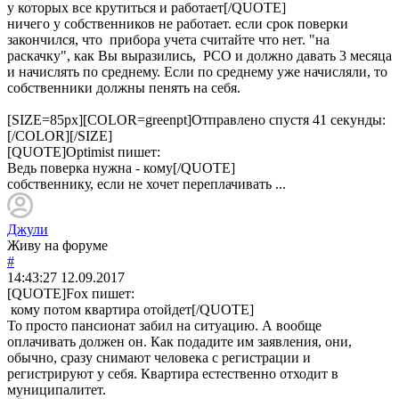
у которых все крутиться и работает[/QUOTE]
ничего у собственников не работает. если срок поверки
закончился, что прибора учета считайте что нет. "на
раскачку", как Вы выразились, РСО и должно давать 3 месяца
и начислять по среднему. Если по среднему уже начисляли, то
собственники должны пенять на себя.
[SIZE=85px][COLOR=greenpt]Отправлено спустя 41 секунды:
[/COLOR][/SIZE]
[QUOTE]
Optimist
пишет:
Ведь поверка нужна - кому[/QUOTE]
собственнику, если не хочет переплачивать ...
Джули
Живу на форуме
#
14:43:27
12.09.2017
[QUOTE]
Fox
пишет:
кому потом квартира отойдет[/QUOTE]
То просто пансионат забил на ситуацию. А вообще
оплачивать должен он. Как подадите им заявления, они,
обычно, сразу снимают человека с регистрации и
регистрируют у себя. Квартира естественно отходит в
муниципалитет.