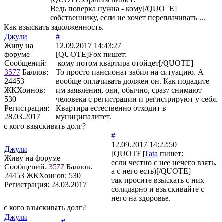
Ведь поверка нужна - кому[/QUOTE]
собственнику, если не хочет переплачивать ...
Как взыскать задолженность.
Джули
#
Живу на
12.09.2017 14:43:27
форуме
[QUOTE]
Fox
пишет:
Сообщений:
кому потом квартира отойдет[/QUOTE]
3577
Баллов:
То просто пансионат забил на ситуацию. А
24453
вообще оплачивать должен он. Как подадите
ЖКХоинов:
им заявления, они, обычно, сразу снимают
530
человека с регистрации и регистрируют у себя.
Регистрация:
Квартира естественно отходит в
28.03.2017
муниципалитет.
с кого взыскивать долг?
#
12.09.2017 14:22:50
Джули
[QUOTE]
Tata
пишет:
Живу на форуме
если честно с нее нечего взять,
Сообщений:
3577
Баллов:
а с него есть)[/QUOTE]
24453
ЖКХоинов: 530
так просите взыскать с них
Регистрация:
28.03.2017
солидарно и взыскивайте с
него на здоровье.
с кого взыскивать долг?
Джули
#