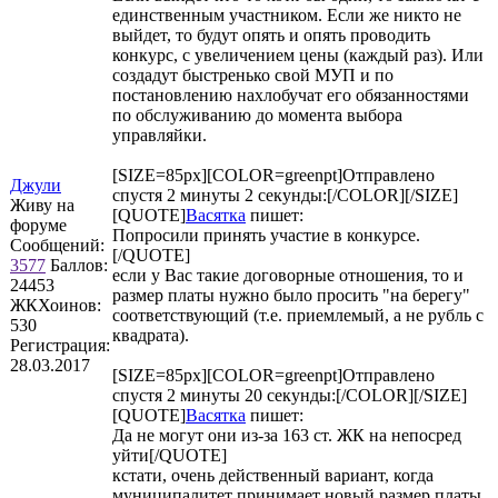
единственным участником. Если же никто не
выйдет, то будут опять и опять проводить
конкурс, с увеличением цены (каждый раз). Или
создадут быстренько свой МУП и по
постановлению нахлобучат его обязанностями
по обслуживанию до момента выбора
управляйки.
[SIZE=85px][COLOR=greenpt]Отправлено
Джули
спустя 2 минуты 2 секунды:[/COLOR][/SIZE]
Живу на
[QUOTE]
Васятка
пишет:
форуме
Попросили принять участие в конкурсе.
Сообщений:
[/QUOTE]
3577
Баллов:
если у Вас такие договорные отношения, то и
24453
размер платы нужно было просить "на берегу"
ЖКХоинов:
соответствующий (т.е. приемлемый, а не рубль с
530
квадрата).
Регистрация:
28.03.2017
[SIZE=85px][COLOR=greenpt]Отправлено
спустя 2 минуты 20 секунды:[/COLOR][/SIZE]
[QUOTE]
Васятка
пишет:
Да не могут они из-за 163 ст. ЖК на непосред
уйти[/QUOTE]
кстати, очень действенный вариант, когда
муниципалитет принимает новый размер платы