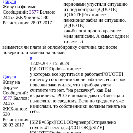
Джули
периодами упустили ситуацию
Живу на форуме
из-под контроля[/QUOTE]
Сообщений:
3577
Баллов:
[QUOTE]
Fox
пишет:
24453
ЖКХоинов: 530
пансионат забил на ситуацию.
Регистрация:
28.03.2017
[/QUOTE]
как-бы они просто красивее
меня написали. А смысл один и
тот же :)
взимается ли плата за опломбировку счетчика хвс после
поверки или замены на новый
#
12.09.2017 15:58:29
[QUOTE]
Optimist
пишет:
у которых все крутиться и работает[/QUOTE]
Джули
ничего у собственников не работает. если срок
Живу на
поверки закончился, что прибора учета
форуме
считайте что нет. "на раскачку", как Вы
Сообщений:
выразились, РСО и должно давать 3 месяца и
3577
Баллов:
начислять по среднему. Если по среднему уже
24453
начисляли, то собственники должны пенять на
ЖКХоинов:
себя.
530
Регистрация:
[SIZE=85px][COLOR=greenpt]Отправлено
28.03.2017
спустя 41 секунды:[/COLOR][/SIZE]
[QUOTE]
Optimist
пишет: