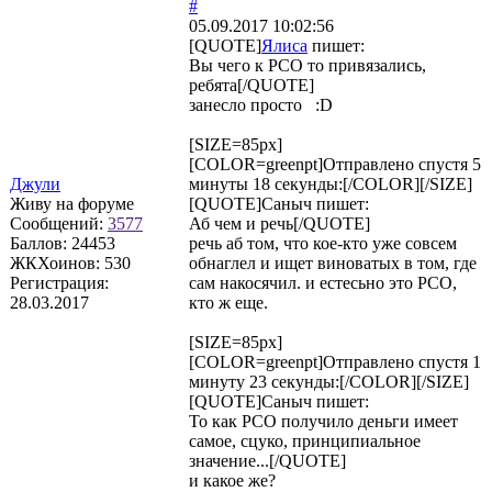
#
05.09.2017 10:02:56
[QUOTE]
Ялиса
пишет:
Вы чего к РСО то привязались,
ребята[/QUOTE]
занесло просто :D
[SIZE=85px]
[COLOR=greenpt]Отправлено спустя 5
Джули
минуты 18 секунды:[/COLOR][/SIZE]
Живу на форуме
[QUOTE]
Саныч
пишет:
Сообщений:
3577
Аб чем и речь[/QUOTE]
Баллов:
24453
речь аб том, что кое-кто уже совсем
ЖКХоинов: 530
обнаглел и ищет виноватых в том, где
Регистрация:
сам накосячил. и естесьно это РСО,
28.03.2017
кто ж еще.
[SIZE=85px]
[COLOR=greenpt]Отправлено спустя 1
минуту 23 секунды:[/COLOR][/SIZE]
[QUOTE]
Саныч
пишет:
То как РСО получило деньги имеет
самое, сцуко, принципиальное
значение...[/QUOTE]
и какое же?