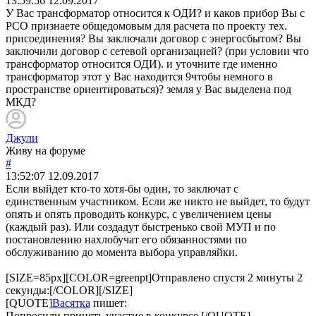
13:59:56
12.09.2017
У Вас трансформатор относится к ОДИ? и каков прибор Вы с
РСО признаете общедомовым для расчета по проекту тех.
присоединения? Вы заключали договор с энергосбытом? Вы
заключили договор с сетевой организацией? (при условии что
трансформатор относится ОДИ). и уточните где именно
трансформатор этот у Вас находится 9чтобы немного в
пространстве ориентироваться)? земля у Вас выделена под
МКД?
Джули
Живу на форуме
#
13:52:07
12.09.2017
Если выйдет кто-то хотя-бы один, то заключат с
единственным участником. Если же никто не выйдет, то будут
опять и опять проводить конкурс, с увеличением цены
(каждый раз). Или создадут быстренько свой МУП и по
постановлению нахлобучат его обязанностями по
обслуживанию до момента выбора управляйки.
[SIZE=85px][COLOR=greenpt]Отправлено спустя 2 минуты 2
секунды:[/COLOR][/SIZE]
[QUOTE]
Васятка
пишет:
Попросили принять участие в конкурсе.[/QUOTE]