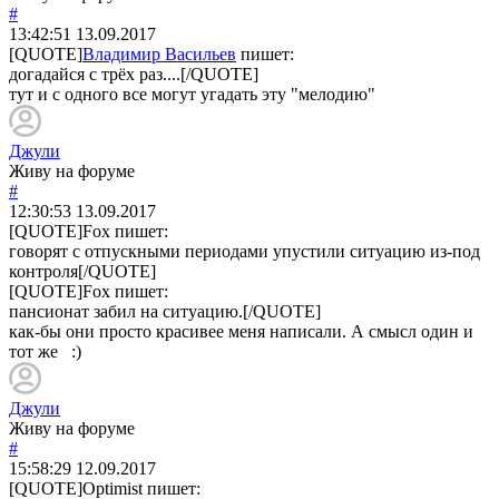
#
13:42:51
13.09.2017
[QUOTE]
Владимир Васильев
пишет:
догадайся с трёх раз....[/QUOTE]
тут и с одного все могут угадать эту "мелодию"
Джули
Живу на форуме
#
12:30:53
13.09.2017
[QUOTE]
Fox
пишет:
говорят с отпускными периодами упустили ситуацию из-под
контроля[/QUOTE]
[QUOTE]
Fox
пишет:
пансионат забил на ситуацию.[/QUOTE]
как-бы они просто красивее меня написали. А смысл один и
тот же :)
Джули
Живу на форуме
#
15:58:29
12.09.2017
[QUOTE]
Optimist
пишет: