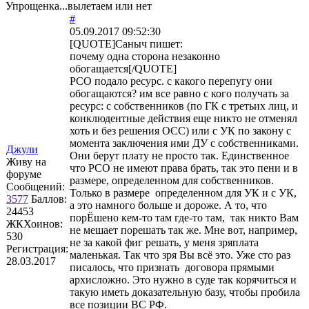
Упрощенка...вылетаем или нет
#
05.09.2017 09:52:30
[QUOTE]
Саныч
пишет:
почему одна сторона незаконно
обогащается[/QUOTE]
РСО подало ресурс. с какого перепугу они
обогащаются? им все равно с кого получать за
ресурс: с собственников (по ГК с третьих лиц, и
конклюдентные действия еще никто не отменял
хоть и без решения ОСС) или с УК по закону с
момента заключения ими ДУ с собственниками.
Джули
Они берут плату не просто так. Единственное
Живу на
что РСО не имеют права брать, так это пени и в
форуме
размере, определенном для собственников.
Сообщений:
Только в размере определенном для УК и с УК,
3577
Баллов:
а это намного больше и дороже. А то, что
24453
порЁшено кем-то там где-то там, так никто Вам
ЖКХоинов:
не мешает порешать так же. Мне вот, например,
530
не за какой фиг решать, у меня зряплата
Регистрация:
маленькая. Так что зря Вы всё это. Уже сто раз
28.03.2017
писалось, что признать договора прямыми
архисложно. Это нужно в суде так корячиться и
такую иметь доказательную базу, чтобы пробила
все позиции ВС РФ.