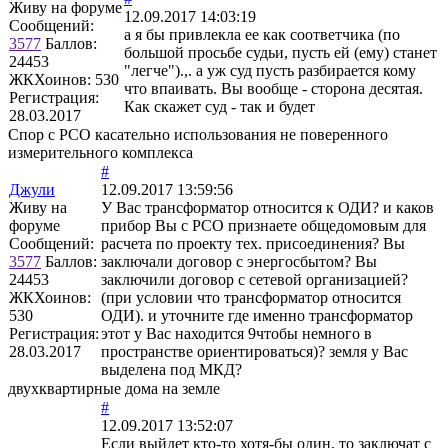
Живу на форуме
12.09.2017 14:03:19
Сообщений:
а я бы привлекла ее как соответчика (по
3577
Баллов:
большой просьбе судьи, пусть ей (ему) станет
24453
"легче").,. а уж суд пусть разбирается кому
ЖКХоинов: 530
что впаивать. Вы вообще - сторона десятая.
Регистрация:
Как скажет суд - так и будет
28.03.2017
Спор с РСО касательно использования не поверенного
измерительного комплекса
#
Джули
12.09.2017 13:59:56
Живу на
У Вас трансформатор относится к ОДИ? и каков
форуме
прибор Вы с РСО признаете общедомовым для
Сообщений:
расчета по проекту тех. присоединения? Вы
3577
Баллов:
заключали договор с энергосбытом? Вы
24453
заключили договор с сетевой организацией?
ЖКХоинов:
(при условии что трансформатор относится
530
ОДИ). и уточните где именно трансформатор
Регистрация:
этот у Вас находится 9чтобы немного в
28.03.2017
пространстве ориентироваться)? земля у Вас
выделена под МКД?
двухквартирные дома на земле
#
12.09.2017 13:52:07
Если выйдет кто-то хотя-бы один, то заключат с