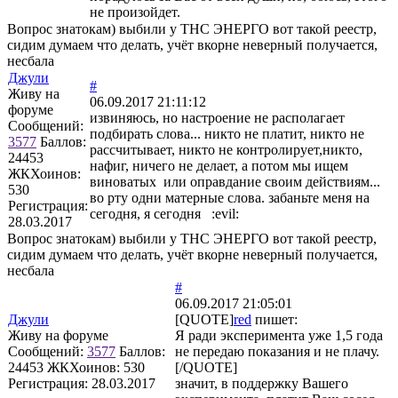
не произойдет.
Вопрос знатокам) выбили у ТНС ЭНЕРГО вот такой реестр,
сидим думаем что делать, учёт вкорне неверный получается,
несбала
Джули
#
Живу на
06.09.2017 21:11:12
форуме
извиняюсь, но настроение не располагает
Сообщений:
подбирать слова... никто не платит, никто не
3577
Баллов:
рассчитывает, никто не контролирует,никто,
24453
нафиг, ничего не делает, а потом мы ищем
ЖКХоинов:
виноватых или оправдание своим действиям...
530
во рту одни матерные слова. забаньте меня на
Регистрация:
сегодня, я сегодня :evil:
28.03.2017
Вопрос знатокам) выбили у ТНС ЭНЕРГО вот такой реестр,
сидим думаем что делать, учёт вкорне неверный получается,
несбала
#
06.09.2017 21:05:01
Джули
[QUOTE]
red
пишет:
Живу на форуме
Я ради эксперимента уже 1,5 года
Сообщений:
3577
Баллов:
не передаю показания и не плачу.
24453
ЖКХоинов: 530
[/QUOTE]
Регистрация:
28.03.2017
значит, в поддержку Вашего