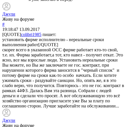
Джули
Живу на форуме
#
19:18:47
13.09.2017
[QUOTE]
colibri1985
пишет:
установить фирме исполнителю - нереальные сроки
выполнения работ[/QUOTE]
скорее всего в указанной ОСС фирме работает кто-то свой,
т.е. их. Фирма заработает,а тот, кто навел - получит откат. Это
ясно, все мы взрослые люди. Установить нереальные сроки
Вы можете, но Вы же заключаете не гос. контракт, при
нарушении которого фирма заносится в "черный список" и
потому фирме на сроки как-то особо начхать. Если хотите
ужимать сроки - раздувайте санкции. Но, опять же, я в это
слабо верю, что получится. Повторюсь - это не гос. контракт в
рамках 44ФЗ. Далась Вам эта разница. Собрали с людей
деньги и сделали что просят. А вот обслуживающую это всё
хозяйство организацию пригласите уже Вы за плату по
соглашению сторон. Лучше заработайте на обслуживании...
Джули
Живу на форуме