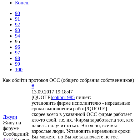
Конец
90
91
92
93
94
95
96
97
98
99
100
Как обойти протокол ОСС (общего собрания собственников)
#
13.09.2017 19:18:47
[QUOTE]
colibri1985
пишет:
установить фирме исполнителю - нереальные
сроки выполнения работ[/QUOTE]
скорее всего в указанной ОСС фирме работает
Джули
кто-то свой, т.е. их. Фирма заработает,а тот, кто
Живу на
навел - получит откат. Это ясно, все мы
форуме
взрослые люди. Установить нереальные сроки
Сообщений:
Вы можете, но Вы же заключаете не гос.
3577
Баллов: