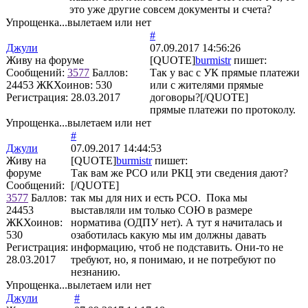
это уже другие совсем документы и счета?
Упрощенка...вылетаем или нет
#
Джули
07.09.2017 14:56:26
Живу на форуме
[QUOTE]
burmistr
пишет:
Сообщений:
3577
Баллов:
Так у вас с УК прямые платежи
24453
ЖКХоинов: 530
или с жителями прямые
Регистрация:
28.03.2017
договоры?[/QUOTE]
прямые платежи по протоколу.
Упрощенка...вылетаем или нет
#
Джули
07.09.2017 14:44:53
Живу на
[QUOTE]
burmistr
пишет:
форуме
Так вам же РСО или РКЦ эти сведения дают?
Сообщений:
[/QUOTE]
3577
Баллов:
так мы для них и есть РСО. Пока мы
24453
выставляли им только СОЮ в размере
ЖКХоинов:
норматива (ОДПУ нет). А тут я начиталась и
530
озаботилась какую мы им должны давать
Регистрация:
информацию, чтоб не подставить. Они-то не
28.03.2017
требуют, но, я понимаю, и не потребуют по
незнанию.
Упрощенка...вылетаем или нет
Джули
#