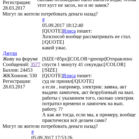
Регистрация:
этот куст не засох, но и не замок?
28.03.2017
Могут ли жители потребовать деньги назад?
#
05.09.2017 18:12:40
[QUOTE]
Ялиса
пишет:
Хозспособ вообще рассматривать не стал.
[/QUOTE]
какой ужас.
Джули
Живу на форуме
[SIZE=85px][COLOR=greenpt]Отправлено
Сообщений:
3577
спустя 1 минуту 41 секунды:[/COLOR]
Баллов:
24453
[/SIZE]
ЖКХоинов: 530
[QUOTE]
Ялиса
пишет:
Регистрация:
суд не принял[/QUOTE]
28.03.2017
а если , например, электрик: заявка, акт
выдачи лампочек, акт безрублевый на вып.
работы с указанием того, сколько электрик
потратил времени и лампочек на вып.
работу. ??
А как же тогда, если мы, к примеру, вообще
практически всё делаем сами?
Могут ли жители потребовать деньги назад?
#
05.09.2017 17:53:26