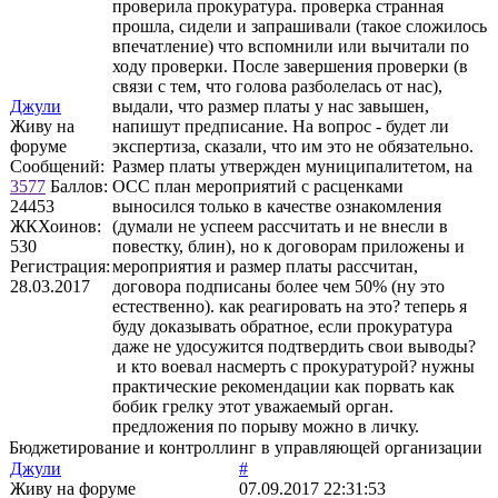
проверила прокуратура. проверка странная
прошла, сидели и запрашивали (такое сложилось
впечатление) что вспомнили или вычитали по
ходу проверки. После завершения проверки (в
связи с тем, что голова разболелась от нас),
Джули
выдали, что размер платы у нас завышен,
Живу на
напишут предписание. На вопрос - будет ли
форуме
экспертиза, сказали, что им это не обязательно.
Сообщений:
Размер платы утвержден муниципалитетом, на
3577
Баллов:
ОСС план мероприятий с расценками
24453
выносился только в качестве ознакомления
ЖКХоинов:
(думали не успеем рассчитать и не внесли в
530
повестку, блин), но к договорам приложены и
Регистрация:
мероприятия и размер платы рассчитан,
28.03.2017
договора подписаны более чем 50% (ну это
естественно). как реагировать на это? теперь я
буду доказывать обратное, если прокуратура
даже не удосужится подтвердить свои выводы?
и кто воевал насмерть с прокуратурой? нужны
практические рекомендации как порвать как
бобик грелку этот уважаемый орган.
предложения по порыву можно в личку.
Бюджетирование и контроллинг в управляющей организации
Джули
#
Живу на форуме
07.09.2017 22:31:53