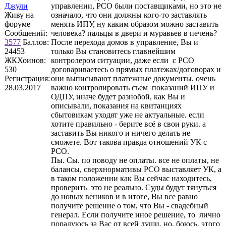
Джули
управлении, РСО были поставщиками, но это не
Живу на
означало, что они должны кого-то заставлять
форуме
менять ИПУ, ну каким образом можно заставить
Сообщений:
человека? пальцы в двери и муравьев в печень?
3577
Баллов:
После перехода домов в управление, Вы и
24453
только Вы становитесь главнейшим
ЖКХоинов:
контролером ситуации, даже если с РСО
530
договариваетесь о прямых платежах/договорах и
Регистрация:
они выписывают платежные документы. очень
28.03.2017
важно контролировать съем показаний ИПУ и
ОДПУ, иначе будет разнобой, как Вы и
описывали, показания на квитанциях
сбытовикам уходят уже не актуальные. если
хотите правильно - берите всё в свои руки. а
заставить Вы никого и ничего делать не
сможете. Вот такова правда отношений УК с
РСО.
Пы. Сы. по поводу не оплаты. все не оплаты, не
балансы, сверхнормативы РСО выставляет УК, а
в таком положении как Вы сейчас находитесь,
проверить это не реально. Суды будут тянуться
до новых веников и в итоге, Вы все равно
получите решение о том, что Вы - свадебный
генерал. Если получите иное решение, то лично
порадуюсь за Вас от всей души, но, боюсь, этого