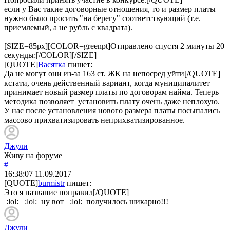
если у Вас такие договорные отношения, то и размер платы
нужно было просить "на берегу" соответствующий (т.е.
приемлемый, а не рубль с квадрата).
[SIZE=85px][COLOR=greenpt]Отправлено спустя 2 минуты 20
секунды:[/COLOR][/SIZE]
[QUOTE]
Васятка
пишет:
Да не могут они из-за 163 ст. ЖК на непосред уйти[/QUOTE]
кстати, очень действенный вариант, когда муниципалитет
принимает новый размер платы по договорам найма. Теперь
методика позволяет установить плату очень даже неплохую.
У нас после установления нового размера платы посыпались
массово прихватизировать неприхватизированное.
Джули
Живу на форуме
#
16:38:07
11.09.2017
[QUOTE]
burmistr
пишет:
Это я название поправил[/QUOTE]
:lol: :lol: ну вот :lol: получилось шикарно!!!
Джули