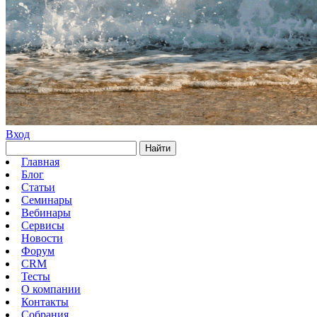
Вход
Найти
Главная
Блог
Статьи
Семинары
Вебинары
Сервисы
Новости
Форум
CRM
Тесты
О компании
Контакты
Собрания