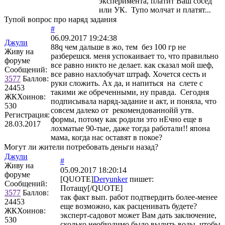
эксперимента, платит Ваш сосед
или УК. Тупо молчат и платят...
Тупой вопрос про наряд задания
#
06.09.2017 19:24:38
Джули
88q чем дальше в жо, тем без 100 гр не
Живу на
разберешся. меня успокаивает то, что правильно
форуме
все равно никто не делает. как сказал мой шеф,
Сообщений:
все равно нахлобучат штраф. Хочется сесть и
3577
Баллов:
руки сложить. Ах да, и напиться на слете с
24453
такими же обреченными, ну правда. Сегодня
ЖКХоинов:
подписывала наряд-задание и акт, и поняла, что
530
совсем далеко от рекомендованнойй утв.
Регистрация:
формы, потому как родили это нЕчно еще в
28.03.2017
лохматые 90-тые, даже тогда работали!! япона
мама, когда нас оставят в покое?
Могут ли жители потребовать деньги назад?
Джули
#
Живу на
05.09.2017 18:20:14
форуме
[QUOTE]
Deryunker
пишет:
Сообщений:
Потащу[/QUOTE]
3577
Баллов:
так факт вып. работ подтвердить более-менее
24453
еще возможно, как расценивать будете?
ЖКХоинов:
эксперт-садовот может Вам дать заключение,
530
сколько необходимо было вылить воды, чтобы