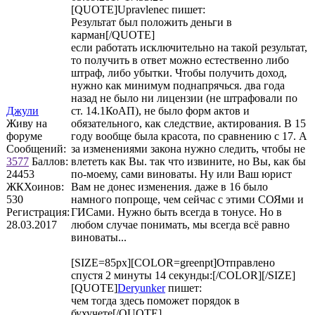
[QUOTE]
Upravlenec
пишет:
Результат был положить деньги в
карман[/QUOTE]
если работать исключительно на такой результат,
то получить в ответ можно естественно либо
штраф, либо убытки. Чтобы получить доход,
нужно как минимум поднапрячься. два года
назад не было ни лицензии (не штрафовали по
Джули
ст. 14.1КоАП), не было форм актов и
Живу на
обязательного, как следствие, актирования. В 15
форуме
году вообще была красота, по сравнению с 17. А
Сообщений:
за изменениями закона нужно следить, чтобы не
3577
Баллов:
влететь как Вы. так что извините, но Вы, как бы
24453
по-моему, сами виноваты. Ну или Ваш юрист
ЖКХоинов:
Вам не донес изменения. даже в 16 было
530
намного попроще, чем сейчас с этими СОЯми и
Регистрация:
ГИСами. Нужно быть всегда в тонусе. Но в
28.03.2017
любом случае понимать, мы всегда всё равно
виноваты...
[SIZE=85px][COLOR=greenpt]Отправлено
спустя 2 минуты 14 секунды:[/COLOR][/SIZE]
[QUOTE]
Deryunker
пишет:
чем тогда здесь поможет порядок в
бухучете[/QUOTE]