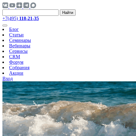
Найти
+7(495)
118-21-35
Блог
Статьи
Семинары
Вебинары
Сервисы
CRM
Форум
Собрания
Акции
Вход