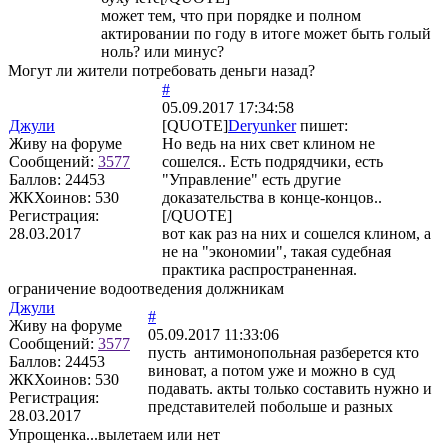
может тем, что при порядке и полном
актировании по году в итоге может быть голый
ноль? или минус?
Могут ли жители потребовать деньги назад?
#
05.09.2017 17:34:58
Джули
[QUOTE]
Deryunker
пишет:
Живу на форуме
Но ведь на них свет клином не
Сообщений:
3577
сошелся.. Есть подрядчики, есть
Баллов:
24453
"Управление" есть другие
ЖКХоинов: 530
доказательства в конце-концов..
Регистрация:
[/QUOTE]
28.03.2017
вот как раз на них и сошелся клином, а
не на "экономии", такая судебная
практика распространенная.
ограничение водоотведения должникам
Джули
#
Живу на форуме
05.09.2017 11:33:06
Сообщений:
3577
пусть антимонопольная разберется кто
Баллов:
24453
виноват, а потом уже и можно в суд
ЖКХоинов: 530
подавать. акты только составить нужно и
Регистрация:
представителей побольше и разных
28.03.2017
Упрощенка...вылетаем или нет