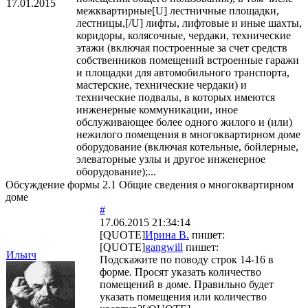
17.01.2015
межквартирные[U] лестничные площадки,
лестницы,[/U] лифты, лифтовые и иные шахты,
коридоры, колясочные, чердаки, технические
этажи (включая построенные за счет средств
собственников помещений встроенные гаражи
и площадки для автомобильного транспорта,
мастерские, технические чердаки) и
технические подвалы, в которых имеются
инженерные коммуникации, иное
обслуживающее более одного жилого и (или)
нежилого помещения в многоквартирном доме
оборудование (включая котельные, бойлерные,
элеваторные узлы и другое инженерное
оборудование);...
Обсуждение формы 2.1 Общие сведения о многоквартирном
доме
#
17.06.2015 21:34:14
[QUOTE]
Ирина В.
пишет:
[QUOTE]
gangwill
пишет:
Ильич
Подскажите по поводу строк 14-16 в
форме. Просят указать количество
помещений в доме. Правильно будет
указать помещения или количество