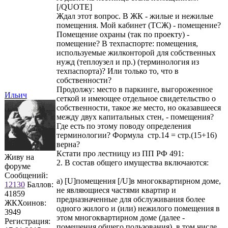
[/QUOTE]
Ждал этот вопрос. В ЖК - жилые и нежилые
помещения. Мой кабинет (ТСЖ) - помещение?
Помещение охраны (так по проекту) -
помещение? В техпаспорте: помещения,
используемые жилконторой для собственных
нужд (теплоузел и пр.) (терминология из
техпаспорта)? Или только то, что в
собственности?
Продолжу: место в паркинге, выгороженное
Ильич
сеткой и имеющее отдельное свидетельство о
собственности, такое же место, но оказавшееся
между двух капитальных стен, - помещения?
Где есть по этому поводу определения
терминологии? Формула стр.14 = стр.(15+16)
верна?
Кстати про лестницу из ПП РФ 491:
Живу на
2. В состав общего имущества включаются:
форуме
Сообщений:
а) [U]помещения [/U]в многоквартирном доме,
12130
Баллов:
не являющиеся частями квартир и
41859
предназначенные для обслуживания более
ЖКХоинов:
одного жилого и (или) нежилого помещения в
3949
этом многоквартирном доме (далее -
Регистрация:
помещения общего пользования), в том числе