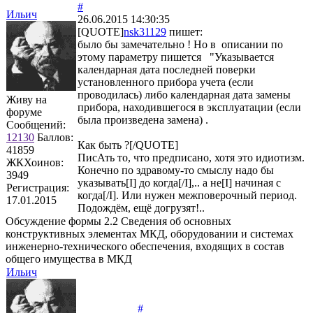
#
Ильич
26.06.2015 14:30:35
[QUOTE]
nsk31129
пишет:
было бы замечательно ! Но в описании по
этому параметру пишется "Указывается
календарная дата последней поверки
установленного прибора учета (если
проводилась) либо календарная дата замены
Живу на
прибора, находившегося в эксплуатации (если
форуме
была произведена замена) .
Сообщений:
12130
Баллов:
Как быть ?[/QUOTE]
41859
ПисАть то, что предписано, хотя это идиотизм.
ЖКХоинов:
Конечно по здравому-то смыслу надо бы
3949
указывать[I] до когда[/I],.. а не[I] начиная с
Регистрация:
когда[/I]. Или нужен межповерочный период.
17.01.2015
Подождём, ещё догрузят!..
Обсуждение формы 2.2 Сведения об основных
конструктивных элементах МКД, оборудовании и системах
инженерно-технического обеспечения, входящих в состав
общего имущества в МКД
Ильич
#