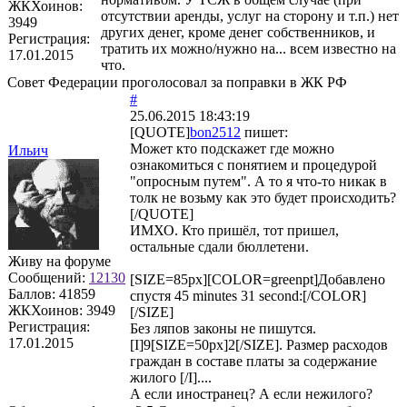
ЖКХоинов:
отсутствии аренды, услуг на сторону и т.п.) нет
3949
других денег, кроме денег собственников, и
Регистрация:
тратить их можно/нужно на... всем известно на
17.01.2015
что.
Совет Федерации проголосовал за поправки в ЖК РФ
#
25.06.2015 18:43:19
[QUOTE]
bon2512
пишет:
Может кто подскажет где можно
Ильич
ознакомиться с понятием и процедурой
"опросным путем". А то я что-то никак в
толк не возьму как это будет происходить?
[/QUOTE]
ИМХО. Кто пришёл, тот пришел,
остальные сдали бюллетени.
Живу на форуме
Сообщений:
12130
[SIZE=85px][COLOR=greenpt]Добавлено
Баллов:
41859
спустя 45 minutes 31 second:[/COLOR]
ЖКХоинов: 3949
[/SIZE]
Регистрация:
Без ляпов законы не пишутся.
17.01.2015
[I]9[SIZE=50px]2[/SIZE]. Размер расходов
граждан в составе платы за содержание
жилого [/I]....
А если иностранец? А если нежилого?