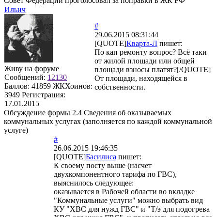
Совет Федерации проголосовал за поправки в ЖК РФ
Ильич
#
29.06.2015 08:31:44
[QUOTE]
Кварта-Л
пишет:
По кап ремонту вопрос? Всё таки
от жилой площади или общей
Живу на форуме
площади взносы платят?[/QUOTE]
Сообщений:
12130
От площади, находящейся в
Баллов:
41859
ЖКХоинов:
собственности.
3949
Регистрация:
17.01.2015
Обсуждение формы 2.4 Сведения об оказываемых
коммунальных услугах (заполняется по каждой коммунальной
услуге)
#
26.06.2015 19:46:35
[QUOTE]
Басилиса
пишет:
К своему посту выше (насчет
двухкомпонентного тарифа по ГВС),
выяснилось следующее:
оказывается в Рабочей области во вкладке
"Коммунальные услуги" можно выбрать вид
КУ "ХВС для нужд ГВС" и "Т/э для подогрева