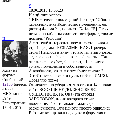
доме
#
18.06.2015 13:56:23
И ещё пять копеек.
"[B]Количество помещений Паспорт / Общая
характеристика Количество помещений, ед.
(всего) Форма 2.1, параметр № 14"[/B]. Это -
цитата из таблицы соответствия форм до/после
портала "Реформа".
Ильич
А есть ещё интересненькое: в тексте приказа
стр. 14 формы - БЕЗРАЗМЕРНАЯ. Прочерк
стоит! Имелось в виду, что это типа заголовок,
а далее - расшифровка: жилые/нежилые. Так
что далеко не убеждён, что стр. 14 касается
только помещений в собственности.
Живу на
А вообще-то, кто это с чем будет сличать?
форуме
СтоИт некое число, и пусть стоИт... ИМХО.
Сообщений:
Добавляю позже.
12130
Баллов:
Окончательно убедился, что строки 14 в полях
41859
сайта ВООБЩЕ НЕ ДОЛЖНО БЫЛО
ЖКХоинов:
СУЩЕСТВОВАТЬ. Она (эта строка) -
3949
ЗАГОЛОВОК, после которого стоит
Регистрация:
двоеточие. Так что можно гадать до
17.01.2015
бесконечности. Эти идиоты просто ошиблись.
В форме всё правильно, а уже в форматах и