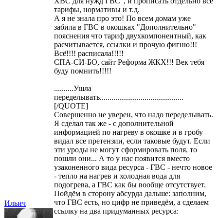
ХВС для нужд ГВС", и прописать отдельно все
тарифы, нормативы и т.д.
А я не знала про это! По всем домам уже
забила в ГВС в окошках "Дополнительно"
пояснения что тариф двухкомпонентный, как
расчитывается, ссылки и прочую фигню!!!
Всё!!!! расписала!!!!!
СПА-СИ-БО, сайт Реформа ЖКХ!!! Век тебя
буду помнить!!!!!
..........Ушла
переделывать...........................................
[/QUOTE]
Совершенно не уверен, что надо переделывать.
Я сделал так же - с дополнительной
информацией по нагреву в окошке и в гробу
видал все претензии, если таковые будут. Если
эти уроды не могут сформировать поля, то
пошли они... А то у нас появится вместо
узаконенного вида ресурса - ГВС - нечто новое
- тепло на нагрев и холодная вода для
подогрева, а ГВС как бы вообще отсутствует.
Пойдём в сторону абсурда дальше: заполним,
что ГВС есть, но цифр не приведём, а сделаем
Ильич
ссылку на два придуманных ресурса: