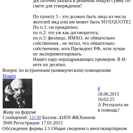
достаточно указать в решении общую сумму по
смете для утверждения?
По пункту 5 - это должно быть лицо из числа
жителей мкд или им может быть УО?[/QUOTE]
По п.1: см прикрепки;
по п.2: это уж как договоритесь;
по п.5: физлицо, ИМХО, не обязательно
собственник , не читал, что обязательно
собственник, хоть Президент РФ, хотя лучше
не экспериментировать.
Нашёл пару нераздражающих примеров. В И-
нете их десятки.
Вопрос по встроенным (коммерческим) помещениям
Ильич
#
18.06.2015
16:02:25
А Регпалата не
в помощь?
Живу на форуме
Сообщений:
12130
Баллов:
41859
ЖКХоинов:
3949
Регистрация:
17.01.2015
Обсуждение формы 2.1 Общие сведения о многоквартирном