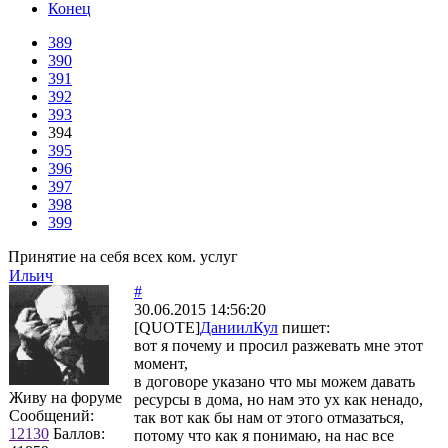
Конец
389
390
391
392
393
394
395
396
397
398
399
Принятие на себя всех ком. услуг
Ильич
#
30.06.2015 14:56:20
[QUOTE]
ДаниилКул
пишет:
вот я почему и просил разжевать мне этот
момент,
в договоре указано что мы можем давать
Живу на форуме
ресурсы в дома, но нам это ух как ненадо,
Сообщений:
так вот как бы нам от этого отмазаться,
12130
Баллов:
потому что как я понимаю, на нас все