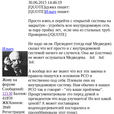
30.06.2015 14:46:19
[QUOTE]
цужкх
пишет:
[QUOTE]
Ильич
пишет:
Просто взять и перейти с открытой системы на
закрытую - угробить всю внутридомовую сеть
за пару-тройку лет, если она из стальных труб.
Проверено.[/QUOTE]
Не надо ля-ля. Президент (тогда ещё Медведев)
сказал что всё просто и с внутридомовой
Ильич
системой ничего не случится. Она же (система)
не может ослушаться Медведева. :lol: :lol:
:lol:
А вообще все же знают что все эти законы и
правила пишутся в основном РСО и
Живу на
естественно под себя. Плевали они на
форуме
внутридомовую систему. Нам обычно в наших
Сообщений:
РСО так и говорят - "это ваши проблемы".
12130
Баллов:
Проаргуменитровали это перед думой и
41859
президентом что вода улучшится! Но вот какой
ЖКХоинов:
ценой? А может поставщики
3949
водоподогревателей постарались и
Регистрация:
пролоббировали этот пункт.