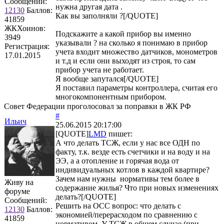
Сообщений:
нужна другая дата .
12130
Баллов:
Как вы заполняли ?[/QUOTE]
41859
ЖКХоинов:
Подскажите а какой прибор вы именно
3949
указывали ? на сколько я понимаю в прибор
Регистрация:
учета входит множество датчиков, монометров
17.01.2015
и т.д и если они выходят из строя, то сам
прибор учета не работает.
Я вообще запутался[/QUOTE]
Я поставил параметры контроллера, считая его
многокомпонентным прибором.
Совет Федерации проголосовал за поправки в ЖК РФ
#
Ильич
25.06.2015 20:17:00
[QUOTE]
LMD
пишет:
А что делать ТСЖ, если у нас все ОДН по
факту, т.к. везде есть счетчики и на воду и на
ЭЭ, а а отопление и горячая вода от
индивидуальных котлов в каждой квартире?
Зачем нам нужны нормативы тем более в
Живу на
содержание жилья? Что при новых изменениях
форуме
делать?[/QUOTE]
Сообщений:
Решить на ОСС вопрос: что делать с
12130
Баллов:
экономией/перерасходом по сравнению с
41859
нормативом. У ТСЖ в общем случае (при