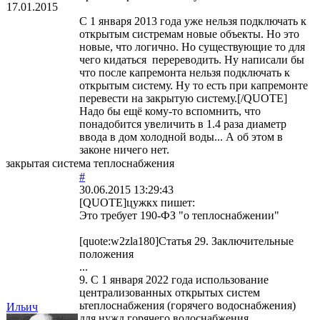
17.01.2015
С 1 января 2013 года уже нельзя подключать к
открытым систремам новые объекты. Но это
новые, что логично. Но существующие то для
чего кидаться перереводить. Ну написали бы
что после капремонта нельзя подключать к
открытым систему. Ну то есть при капремонте
перевести на закрытую систему.[/QUOTE]
Надо бы ещё кому-то вспомнить, что
понадобится увеличить в 1.4 раза диаметр
ввода в дом холодной воды... А об этом в
законе ничего нет.
закрытая система теплоснабжения
#
30.06.2015 13:29:43
[QUOTE]
цужкх
пишет:
Это требует 190-ФЗ "о теплоснабжении"
[quote:w2zla180]Статья 29. Заключительные
положения
...
9. С 1 января 2022 года использование
централизованных открытых систем
ьтеплоснабжения (горячего водоснабжения)
Ильич
для нужд горячего водоснабжения,