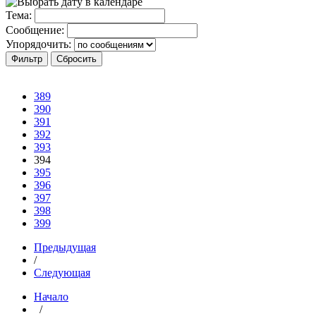
Тема:
Сообщение:
Упорядочить:
389
390
391
392
393
394
395
396
397
398
399
Предыдущая
/
Следующая
Начало
/