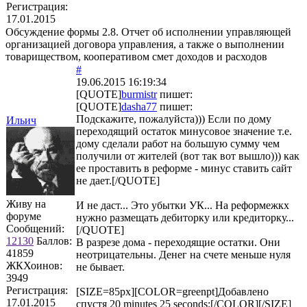
Регистрация:
17.01.2015
Обсуждение формы 2.8. Отчет об исполнении управляющей
организацией договора управления, а также о выполнении
товариществом, кооперативом смет доходов и расходов
#
19.06.2015 16:19:34
[QUOTE]
burmistr
пишет:
[QUOTE]
dasha77
пишет:
Подскажите, пожалуйста))) Если по дому
Ильич
переходящий остаток минусовое значение т.е.
дому сделали работ на большую сумму чем
получили от жителей (вот так вот вышло))) как
ее проставить в реформе - минус ставить сайт
не дает.[/QUOTE]
Живу на
И не даст... Это убытки УК... На реформежкх
форуме
нужно размещать дебиторку или кредиторку...
Сообщений:
[/QUOTE]
12130
Баллов:
В разрезе дома - переходящие остатки. Они
41859
неотрицательны. Денег на счете меньше нуля
ЖКХоинов:
не бывает.
3949
Регистрация:
[SIZE=85px][COLOR=greenpt]Добавлено
17.01.2015
спустя 20 minutes 25 seconds:[/COLOR][/SIZE]