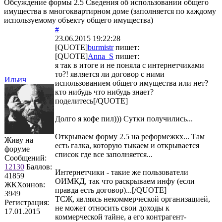
Обсуждение формы 2.5 Сведения об использовании общего
имущества в многоквартирном доме (заполняется по каждому
используемому объекту общего имущества)
#
23.06.2015 19:22:28
[QUOTE]
burmistr
пишет:
[QUOTE]
Anna_S
пишет:
я так в итоге и не поняла с интернетчиками
то?! является ли договор с ними
Ильич
использованием общего имущества или нет?
кто нибудь что нибудь знает?
поделитесь[/QUOTE]
Долго я кофе пил))) Сутки получились...
Открываем форму 2.5 на реформежкх... Там
Живу на
есть галка, которую тыкаем и открывается
форуме
список где все заполняется...
Сообщений:
12130
Баллов:
Интернетчики - такие же пользователи
41859
ОИМКД, так что раскрываем инфу (если
ЖКХоинов:
правда есть договор)...[/QUOTE]
3949
ТСЖ, являясь некоммерческой организацией,
Регистрация:
не может относить свои доходы к
17.01.2015
коммерческой тайне, а его контрагент-