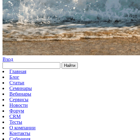
Вход
Найти
Главная
Блог
Статьи
Семинары
Вебинары
Сервисы
Новости
Форум
CRM
Тесты
О компании
Контакты
Собрания