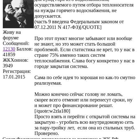
осуществляемого путем отбора теплоносителя
на нужды горячего водоснабжения, не
допускается.
(часть 9 введена Федеральным законом от
07.12.2011 N 417-ФЗ)[/QUOTE]
Живу на
форуме
Про этот пункт многие забывают или вообще
Сообщений:
не знают, но это может стать большой
12130
Баллов:
проблемой. Если статистика не врет, то у нас в
41859
стране 75% именно таких систем
ЖКХоинов:
теплоснабжения. Слава богу конкретно у нас в
3949
городе закрытая система.
Регистрация:
17.01.2015
Сама по себе идея то хорошая но как-то смутно
реализуемая.
Можно конечно сейчас голову не ломать,
скорее всего отменят или перенесут сроки, ну
и может про финансирование решат.
[/quote:w2zla180]
Просто взять и перейти с открытой системы на
закрытую - угробить всю внутридомовую сеть
за пару-тройку лет, если она из стальных труб.
Проверено.