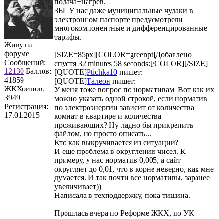
подача+нагрев.
ЗЫ. У нас даже муниципальные чудаки в
электронном паспорте предусмотрели
многокомпонентные и дифференцированные
тарифы.
Живу на
форуме
[SIZE=85px][COLOR=greenpt]Добавлено
Сообщений:
спустя 32 minutes 58 seconds:[/COLOR][/SIZE]
12130
Баллов:
[QUOTE]
Ptichka10
пишет:
41859
[QUOTE]
Талеон
пишет:
ЖКХоинов:
У меня тоже вопрос по нормативам. Вот как их
3949
можно указать одной строкой, если норматив
Регистрация:
по электроэнергии зависит от количества
17.01.2015
комнат в квартире и количества
проживающих? Ну ладно бы прикрепить
файлом, но просто описать...
Кто как выкручивается из ситуации?
И еще проблема в округлении чисел. К
примеру, у нас норматив 0,005, а сайт
округляет до 0,01, что в корне неверно, как мне
думается. И так почти все нормативы, заранее
увеличивает))
Написала в техподдержку, пока тишина.
Прошлась вчера по Реформе ЖКХ, по УК