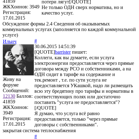
41859
потери лягут[/QUOTE]
ЖКХоинов: 3949
Не только ОДН сверх норматива, но и
Регистрация:
качество услуг.
17.01.2015
Обсуждение формы 2.4 Сведения об оказываемых
коммунальных услугах (заполняется по каждой коммунальной
услуге)
#
Ильич
30.06.2015 14:51:39
[QUOTE]
barrister
пишет:
Коллеги, как вы думаете, если услуга
электроэнергии предоставляется через прямые
договора между РСО и собственниками, а на
ОДН сидит в тарифе на содержание и
Живу на
тек.ремонт , т.е. по сути услуга не
форуме
предоставляется УКашкой, надо ли размещать
Сообщений:
всю эту бредятину про тарифы и нормативы в
12130
Баллов:
соответствующих полях или достаточно
41859
поставить "услуга не предоставляется"?
ЖКХоинов:
[/QUOTE]
3949
Я думаю, что услуга всё равно
Регистрация:
предоставляется, только "через прямые
17.01.2015
договоры с собственниками".
закрытая система теплоснабжения
#