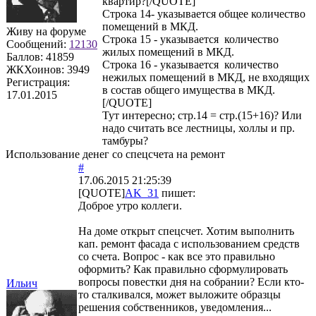
квартир?[/QUOTE]
Строка 14- указывается общее количество
помещений в МКД.
Живу на форуме
Строка 15 - указывается количество
Сообщений:
12130
жилых помещений в МКД.
Баллов:
41859
Строка 16 - указывается количество
ЖКХоинов: 3949
нежилых помещений в МКД, не входящих
Регистрация:
в состав общего имущества в МКД.
17.01.2015
[/QUOTE]
Тут интересно; стр.14 = стр.(15+16)? Или
надо считать все лестницы, холлы и пр.
тамбуры?
Использование денег со спецсчета на ремонт
#
17.06.2015 21:25:39
[QUOTE]
AK_31
пишет:
Доброе утро коллеги.
На доме открыт спецсчет. Хотим выполнить
кап. ремонт фасада с использованием средств
со счета. Вопрос - как все это правильно
оформить? Как правильно сформулировать
вопросы повестки дня на собрании? Если кто-
Ильич
то сталкивался, может выложите образцы
решения собственников, уведомления...