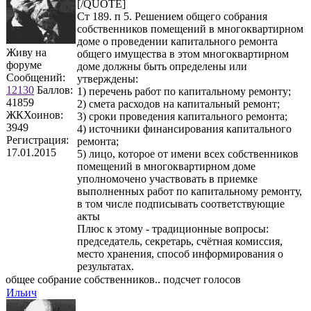
[/QUOTE]
Ст 189. п 5. Решением общего собрания
собственников помещений в многоквартирном
доме о проведении капитального ремонта
Живу на
общего имущества в этом многоквартирном
форуме
доме должны быть определены или
Сообщений:
утверждены:
12130
Баллов:
1) перечень работ по капитальному ремонту;
41859
2) смета расходов на капитальный ремонт;
ЖКХоинов:
3) сроки проведения капитального ремонта;
3949
4) источники финансирования капитального
Регистрация:
ремонта;
17.01.2015
5) лицо, которое от имени всех собственников
помещений в многоквартирном доме
уполномочено участвовать в приемке
выполненных работ по капитальному ремонту,
в том числе подписывать соответствующие
акты
Плюс к этому - традиционные вопросы:
председатель, секретарь, счётная комиссия,
место хранения, способ информирования о
результатах.
общее собрание собственников.. подсчет голосов
Ильич