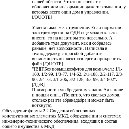
нашей области. Что-то не спешат с
обновлением информации даже те компании, у
которых всего один дом в управлении.
[/QUOTE]
У меня такое же затруднение. Если норматив
электроэнергии на ОДН еще можно как-то
внести, то на квартиры это нереально. А
добавить туда документ, как я собралась
раньше, нет возможности. Написала в
техподдержку, с просьбой добавить
возможность по электроэнергии прикрепить
файл.[/QUOTE]
"[B][I]Без повыш.коэф-тов для комн./чел.: 1/1-
160, 1/2-99, 1/3-77, 1/4-62, 2/1-188, 2/2-117, 2/3-
90, 2/4-73, 3/1-206, 3/2-128, 3/3-99, 3/4-802".
[/I][/B]
Примерно такую бредятину я написАл в поле
и пошли они... (Понятно, что сколько домов,
столько раз эта абракадабра и может быть
воткнута).
Обсуждение формы 2.2 Сведения об основных
конструктивных элементах МКД, оборудовании и системах
инженерно-технического обеспечения, входящих в состав
общего имущества в МКД