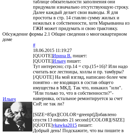
таблице обязательности заполнения они
придумали изначально отсутствующую строку.
Далее каждый делает свои выводы. Я для
простоты в стр. 14 ставлю сумму жилых и
нежилых в собственности, хотя Марьиванна из
ГЖИ может придумать и свою трактовку.
Обсуждение формы 2.1 Общие сведения о многоквартирном
доме
#
18.06.2015 11:19:27
[QUOTE]
Ирина В.
пишет:
[QUOTE]
Ильич
пишет:
Тут интересно; стр.14 = стр.(15+16)? Или надо
считать все лестницы, холлы и пр. тамбуры?
[/QUOTE] На мой взгляд, написано более чем
понятно - не входящих в состав общего
имущества в МКД. Так что, никаких "или".
"Или только то, что в собственности?"-
наверняка, остальное ремонтируется за счет
Ильич
СиР, не так ли?
[SIZE=85px][COLOR=greenpt]Добавлено
спустя 13 minutes 21 second:[/COLOR][/SIZE]
[QUOTE]
ykawka2015
пишет:
Добрый день! Подскажите, что вы пишите в