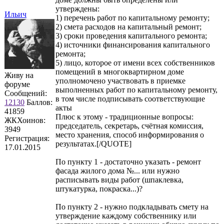
утверждены:
Ильич
1) перечень работ по капитальному ремонту;
2) смета расходов на капитальный ремонт;
3) сроки проведения капитального ремонта;
4) источники финансирования капитального
ремонта;
5) лицо, которое от имени всех собственников
помещений в многоквартирном доме
Живу на
уполномочено участвовать в приемке
форуме
выполненных работ по капитальному ремонту,
Сообщений:
в том числе подписывать соответствующие
12130
Баллов:
акты
41859
Плюс к этому - традиционные вопросы:
ЖКХоинов:
председатель, секретарь, счётная комиссия,
3949
место хранения, способ информирования о
Регистрация:
результатах.[/QUOTE]
17.01.2015
По пункту 1 - достаточно указать - ремонт
фасада жилого дома №... или нужно
расписывать виды работ (шпаклевка,
штукатурка, покраска...)?
По пункту 2 - нужно подкладывать смету на
утверждение каждому собственнику или