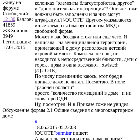
Живу на
колонках "элементы благоустройства. другое"
форуме
и "дополнительная информация"? Они же тоже
Сообщений:
должны быть заполнены и за них могут
12130
Баллов:
штрафануть?[/QUOTE] Другое- указываются
41859
иные элементы благоустройства МКД в
ЖКХоинов:
свободной форме.
3949
Может у вас беседки стоят или еще чего. Я
Регистрация:
написала - на муниципальной территории,
17.01.2015
прилегающей к дому, расположен детский
игровой комлекс. Комплекс не наш, но
находится в непосредственной близости, дети с
горок , прям в окна въезжают :twisted:
[/QUOTE]
По числу помещений: каюсь, этот бред в
приказе даже не читал. Посмотрю. В поле
"рабочей области"
просто "количество помещений в доме" и ни
слова про ОДИ.
Ну, посмотрел. И в Приказе тоже не увидел.
Обсуждение формы 2.1 Общие сведения о многоквартирном
доме
#
18.06.2015 05:22:03
[QUOTE]
burmistr
пишет:
А давно ль лестница стала помещением?