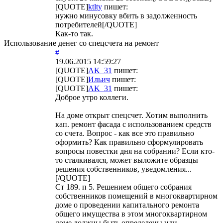
[QUOTE]
ktlty
пишет:
нужно минусовку вбить в задолженность
потребителей[/QUOTE]
Как-то так.
Использование денег со спецсчета на ремонт
#
19.06.2015 14:59:27
[QUOTE]
AK_31
пишет:
[QUOTE]
Ильич
пишет:
[QUOTE]
AK_31
пишет:
Доброе утро коллеги.
На доме открыт спецсчет. Хотим выполнить
кап. ремонт фасада с использованием средств
со счета. Вопрос - как все это правильно
оформить? Как правильно сформулировать
вопросы повестки дня на собрании? Если кто-
то сталкивался, может выложите образцы
решения собственников, уведомления...
[/QUOTE]
Ст 189. п 5. Решением общего собрания
собственников помещений в многоквартирном
доме о проведении капитального ремонта
общего имущества в этом многоквартирном
доме должны быть определены или