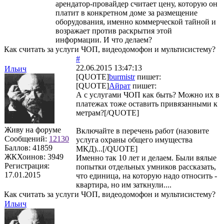
арендатор-провайдер считает цену, которую он
платит в конкретном доме за размещение
оборудования, именно коммерческой тайной и
возражает против раскрытия этой
информации. И что делаем?
Как считать за услуги ЧОП, видеодомофон и мультисистему?
#
22.06.2015 13:47:13
Ильич
[QUOTE]
burmistr
пишет:
[QUOTE]
Айрат
пишет:
А с услугами ЧОП как быть? Можно их в
платежах тоже оставить привязанными к
метрам?[/QUOTE]
Живу на форуме
Включайте в перечень работ (назовите
Сообщений:
12130
услуга охраны общего имущества
Баллов:
41859
МКД)...[/QUOTE]
ЖКХоинов: 3949
Именно так 10 лет и делаем. Были вялые
Регистрация:
попытки отдельных умников рассказать,
17.01.2015
что единица, на которую надо относить -
квартира, но им заткнули....
Как считать за услуги ЧОП, видеодомофон и мультисистему?
Ильич