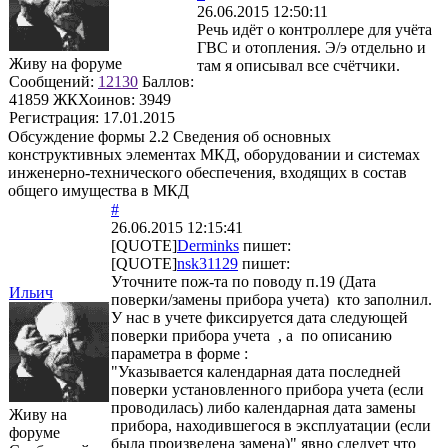
26.06.2015 12:50:11
Речь идёт о контроллере для учёта
ГВС и отопления. Э/э отдельно и
Живу на форуме
там я описывал все счётчики.
Сообщений:
12130
Баллов:
41859
ЖКХоинов: 3949
Регистрация:
17.01.2015
Обсуждение формы 2.2 Сведения об основных
конструктивных элементах МКД, оборудовании и системах
инженерно-технического обеспечения, входящих в состав
общего имущества в МКД
#
26.06.2015 12:15:41
[QUOTE]
Derminks
пишет:
[QUOTE]
nsk31129
пишет:
Уточните пож-та по поводу п.19 (Дата
Ильич
поверки/замены прибора учета) кто заполнил.
У нас в учете фиксируется дата следующей
поверки прибора учета , а по описанию
параметра в форме :
"Указывается календарная дата последней
поверки установленного прибора учета (если
проводилась) либо календарная дата замены
Живу на
прибора, находившегося в эксплуатации (если
форуме
была произведена замена)" явно следует что