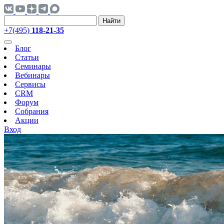
Найти
+7(495)
118-21-35
Блог
Статьи
Семинары
Вебинары
Сервисы
CRM
Форум
Собрания
Акции
Вход