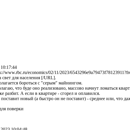
 10:17:44
s://www.rbc.ru/economics/02/11/2023/6543296e9a79473f78123911
 свет для населения [/URL].
олагается бороться с "серым" майнингом.
лагаю, что буде оно реализовано, массово начнут ломаться квар
е разбит. А если в квартире - сгорел и оплавился.
поставит новый (а быстро он не поставит) - среднее или, что да
для поверки
.2023 10:04:48