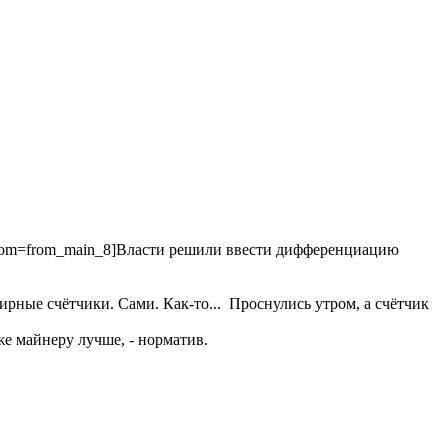
?from=from_main_8]Власти решили ввести дифференциацию
тирные счётчики. Сами. Как-то... Проснулись утром, а счётчик
же майнеру лучше, - норматив.