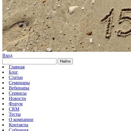
Вход
Найти
Главная
Блог
Статьи
Семинары
Вебинары
Сервисы
Новости
Форум
CRM
Тесты
О компании
Контакты
Собрания