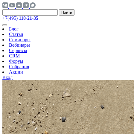
Найти
+7(495)
118-21-35
Блог
Статьи
Семинары
Вебинары
Сервисы
CRM
Форум
Собрания
Акции
Вход