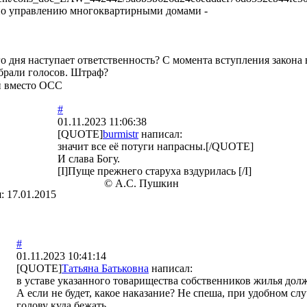
по управлению многоквартирными домами -
ого дня наступает ответственность? С момента вступления закон
обрали голосов. Штраф?
й вместо ОСС
#
01.11.2023 11:06:38
[QUOTE]
burmistr
написал:
значит все её потуги напрасны.[/QUOTE]
И слава Богу.
[I]Пуще прежнего старуха вздурилась [/I]
© А.С. Пушкин
я:
17.01.2015
#
01.11.2023 10:41:14
[QUOTE]
Татьяна Батьковна
написал:
в уставе указанного товарищества собственников жилья дол
А если не будет, какое наказание? Не спеша, при удобном сл
голову куда бежать...