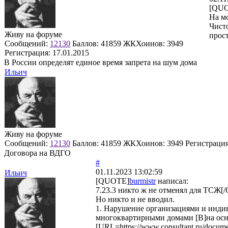
[QU
На мо
Чисто
Живу на форуме
прост
Сообщений:
12130
Баллов:
41859
ЖКХоинов: 3949
Регистрация:
17.01.2015
В России определят единое время запрета на шум дома
Ильич
Живу на форуме
Сообщений:
12130
Баллов:
41859
ЖКХоинов: 3949
Регистраци
Договора на ВДГО
#
01.11.2023 13:02:59
Ильич
[QUOTE]
burmistr
написал:
7.23.3 никто ж не отменял для ТСЖ
Но никто и не вводил.
1. Нарушение организациями и инди
многоквартирными домами [B]на осн
[URL=https://www.consultant.ru/doc