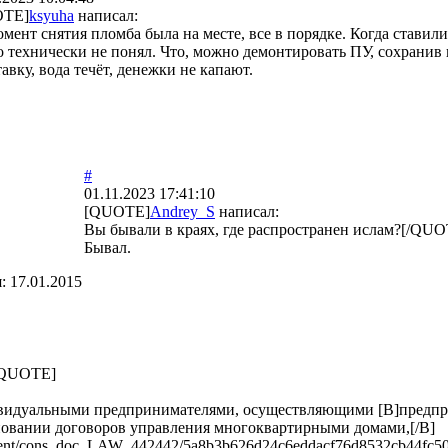
OTE]
ksyuha
написал:
мент снятия пломба была на месте, все в порядке. Когда ставил
 технически не понял. Что, можно демонтировать ПУ, сохранив 
авку, вода течёт, денежки не капают.
#
01.11.2023 17:41:10
[QUOTE]
Andrey_S
написал:
Вы бывали в краях, где распространен ислам?[/QU
Бывал.
я:
17.01.2015
[/QUOTE]
видуальными предпринимателями, осуществляющими [B]предпри
овании договоров управления многоквартирными домами,[/B]
ument/cons_doc_LAW_442442/5a8b3b626d24c6eddacf76d8532cb44fc5