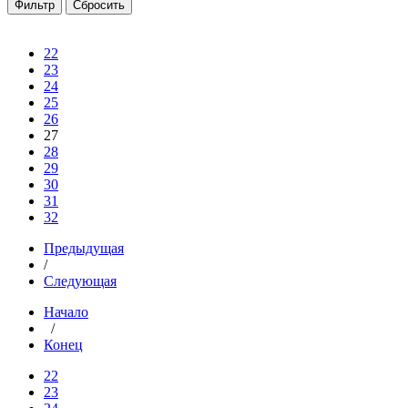
22
23
24
25
26
27
28
29
30
31
32
Предыдущая
/
Следующая
Начало
/
Конец
22
23