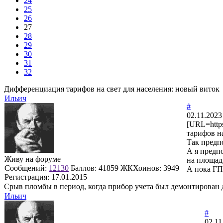
24
25
26
27
28
29
30
31
32
Дифференциация тарифов на свет для населения: новый виток
Ильич
#
02.11.2023
[URL=http
тарифов на
Так предп
А я предпо
Живу на форуме
на площадк
Сообщений:
12130
Баллов:
41859
ЖКХоинов: 3949
А пока ГП 
Регистрация:
17.01.2015
Срыв пломбы в период, когда прибор учета был демонтирован 
Ильич
#
02.11