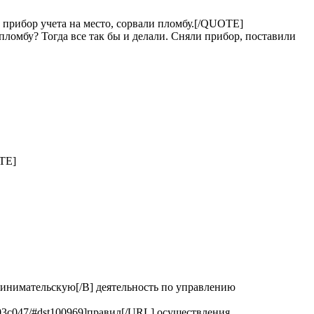
и прибор учета на место, сорвали пломбу.[/QUOTE]
пломбу? Тогда все так бы и делали. Сняли прибор, поставили
OTE]
нимательскую[/B] деятельность по управлению
03c047/#dst100969]правил[/URL] осуществления