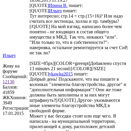
18.06.2015 11:19:27
[QUOTE]
Ирина В.
пишет:
[QUOTE]
Ильич
пишет:
Тут интересно; стр.14 = стр.(15+16)? Или надо
считать все лестницы, холлы и пр. тамбуры?
[/QUOTE] На мой взгляд, написано более чем
понятно - не входящих в состав общего
имущества в МКД. Так что, никаких "или".
"Или только то, что в собственности?"-
наверняка, остальное ремонтируется за счет СиР,
не так ли?
Ильич
[SIZE=85px][COLOR=greenpt]Добавлено спустя
Живу на
13 minutes 21 second:[/COLOR][/SIZE]
форуме
[QUOTE]
ykawka2015
пишет:
Сообщений:
Добрый день! Подскажите, что вы пишите в
12130
колонках "элементы благоустройства. другое" и
Баллов:
"дополнительная информация"? Они же тоже
41859
должны быть заполнены и за них могут
ЖКХоинов:
штрафануть?[/QUOTE] Другое- указываются
3949
иные элементы благоустройства МКД в
Регистрация:
свободной форме.
17.01.2015
Может у вас беседки стоят или еще чего. Я
написала - на муниципальной территории,
прилегающей к дому, расположен детский