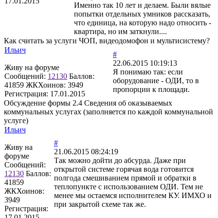
17.01.2015
Именно так 10 лет и делаем. Были вялые
попытки отдельных умников рассказать,
что единица, на которую надо относить -
квартира, но им заткнули....
Как считать за услуги ЧОП, видеодомофон и мультисистему?
Ильич
#
22.06.2015 10:19:13
Живу на форуме
Я понимаю так: если
Сообщений:
12130
Баллов:
оборудование - ОДИ, то в
41859
ЖКХоинов: 3949
пропорции к площади.
Регистрация:
17.01.2015
Обсуждение формы 2.4 Сведения об оказываемых
коммунальных услугах (заполняется по каждой коммунальной
услуге)
Ильич
#
Живу на
21.06.2015 08:24:19
форуме
Так можно дойти до абсурда. Даже при
Сообщений:
открытой системе горячая вода готовится
12130
Баллов:
полгода смешиванием прямой и обратки в
41859
теплопункте с использованием ОДИ. Тем не
ЖКХоинов:
менее мы остаемся исполнителем КУ. ИМХО и
3949
при закрытой схеме так же.
Регистрация:
17.01.2015