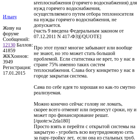
ьтеплоснабжения (горячего водоснабжения) для
нужд горячего водоснабжения,
осуществляемого путем отбора теплоносителя
Ильич
на нужды горячего водоснабжения, не
допускается.
Живу на
(часть 9 введена Федеральным законом от
форуме
07.12.2011 N 417-ФЗ)[/QUOTE]
Сообщений:
12130
Баллов:
Про этот пункт многие забывают или вообще
41859
не знают, но это может стать большой
ЖКХоинов:
проблемой. Если статистика не врет, то у нас в
3949
стране 75% именно таких систем
Регистрация:
теплоснабжения. Слава богу конкретно у нас в
17.01.2015
городе закрытая система.
Сама по себе идея то хорошая но как-то смутно
реализуемая.
Можно конечно сейчас голову не ломать,
скорее всего отменят или перенесут сроки, ну и
может про финансирование решат.
[/quote:w2zla180]
Просто взять и перейти с открытой системы на
закрытую - угробить всю внутридомовую сеть
за пару-тройку лет, если она из стальных труб.