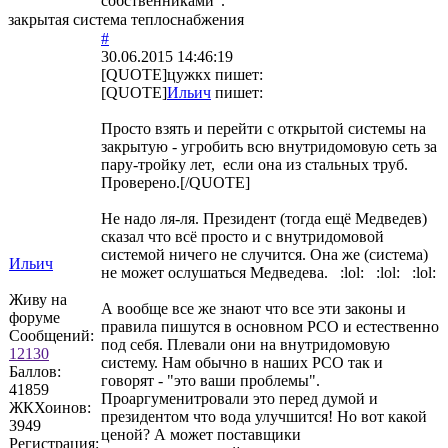
собственниками".
закрытая система теплоснабжения
#
30.06.2015 14:46:19
[QUOTE]
цужкх
пишет:
[QUOTE]
Ильич
пишет:
Просто взять и перейти с открытой системы на
закрытую - угробить всю внутридомовую сеть за
пару-тройку лет, если она из стальных труб.
Проверено.[/QUOTE]
Не надо ля-ля. Президент (тогда ещё Медведев)
сказал что всё просто и с внутридомовой
системой ничего не случится. Она же (система)
Ильич
не может ослушаться Медведева. :lol: :lol: :lol:
Живу на
А вообще все же знают что все эти законы и
форуме
правила пишутся в основном РСО и естественно
Сообщений:
под себя. Плевали они на внутридомовую
12130
систему. Нам обычно в наших РСО так и
Баллов:
говорят - "это ваши проблемы".
41859
Проаргуменитровали это перед думой и
ЖКХоинов:
президентом что вода улучшится! Но вот какой
3949
ценой? А может поставщики
Регистрация: