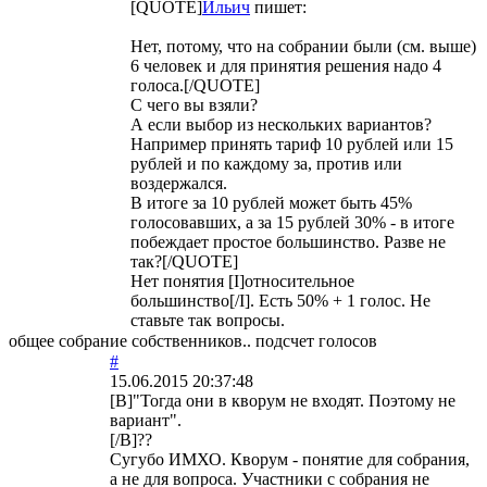
[QUOTE]
Ильич
пишет:
Нет, потому, что на собрании были (см. выше)
6 человек и для принятия решения надо 4
голоса.[/QUOTE]
С чего вы взяли?
А если выбор из нескольких вариантов?
Например принять тариф 10 рублей или 15
рублей и по каждому за, против или
воздержался.
В итоге за 10 рублей может быть 45%
голосовавших, а за 15 рублей 30% - в итоге
побеждает простое большинство. Разве не
так?[/QUOTE]
Нет понятия [I]относительное
большинство[/I]. Есть 50% + 1 голос. Не
ставьте так вопросы.
общее собрание собственников.. подсчет голосов
#
15.06.2015 20:37:48
[B]"Тогда они в кворум не входят. Поэтому не
вариант".
[/B]??
Сугубо ИМХО. Кворум - понятие для собрания,
а не для вопроса. Участники с собрания не