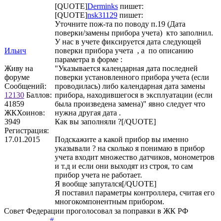
[QUOTE]
Derminks
пишет:
[QUOTE]
nsk31129
пишет:
Уточните пож-та по поводу п.19 (Дата
поверки/замены прибора учета) кто заполнил.
У нас в учете фиксируется дата следующей
Ильич
поверки прибора учета , а по описанию
параметра в форме :
Живу на
"Указывается календарная дата последней
форуме
поверки установленного прибора учета (если
Сообщений:
проводилась) либо календарная дата замены
12130
Баллов:
прибора, находившегося в эксплуатации (если
41859
была произведена замена)" явно следует что
ЖКХоинов:
нужна другая дата .
3949
Как вы заполняли ?[/QUOTE]
Регистрация:
17.01.2015
Подскажите а какой прибор вы именно
указывали ? на сколько я понимаю в прибор
учета входит множество датчиков, монометров
и т.д и если они выходят из строя, то сам
прибор учета не работает.
Я вообще запутался[/QUOTE]
Я поставил параметры контроллера, считая его
многокомпонентным прибором.
Совет Федерации проголосовал за поправки в ЖК РФ
#