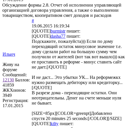
Обсуждение формы 2.8. Отчет об исполнении управляющей
организацией договора управления, а также о выполнении
товариществом, кооперативом смет доходов и расходов
#
19.06.2015 16:19:34
[QUOTE]
burmistr
пишет:
[QUOTE]
dasha77
пишет:
Подскажите, пожалуйста))) Если по дому
переходящий остаток минусовое значение т.е.
дому сделали работ на большую сумму чем
Ильич
получили от жителей (вот так вот вышло))) как
ее проставить в реформе - минус ставить сайт
Живу на
не дает.[/QUOTE]
форуме
Сообщений:
И не даст... Это убытки УК... На реформежкх
12130
Баллов:
нужно размещать дебиторку или кредиторку...
41859
[/QUOTE]
ЖКХоинов:
В разрезе дома - переходящие остатки. Они
3949
неотрицательны. Денег на счете меньше нуля
Регистрация:
не бывает.
17.01.2015
[SIZE=85px][COLOR=greenpt]Добавлено
спустя 20 minutes 25 seconds:[/COLOR][/SIZE]
[QUOTE]
ktlty
пишет: