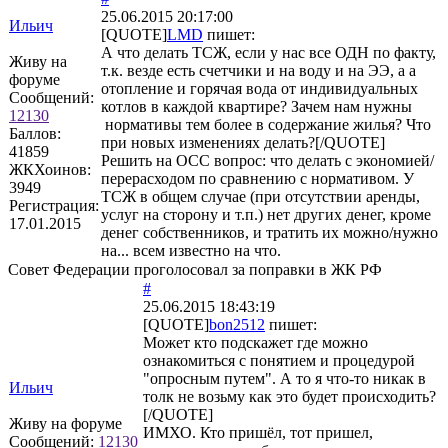
25.06.2015 20:17:00
Ильич
[QUOTE]
LMD
пишет:
А что делать ТСЖ, если у нас все ОДН по факту,
Живу на
т.к. везде есть счетчики и на воду и на ЭЭ, а а
форуме
отопление и горячая вода от индивидуальных
Сообщений:
котлов в каждой квартире? Зачем нам нужны
12130
нормативы тем более в содержание жилья? Что
Баллов:
при новых изменениях делать?[/QUOTE]
41859
Решить на ОСС вопрос: что делать с экономией/
ЖКХоинов:
перерасходом по сравнению с нормативом. У
3949
ТСЖ в общем случае (при отсутствии аренды,
Регистрация:
услуг на сторону и т.п.) нет других денег, кроме
17.01.2015
денег собственников, и тратить их можно/нужно
на... всем известно на что.
Совет Федерации проголосовал за поправки в ЖК РФ
#
25.06.2015 18:43:19
[QUOTE]
bon2512
пишет:
Может кто подскажет где можно
ознакомиться с понятием и процедурой
"опросным путем". А то я что-то никак в
Ильич
толк не возьму как это будет происходить?
[/QUOTE]
Живу на форуме
ИМХО. Кто пришёл, тот пришел,
Сообщений:
12130