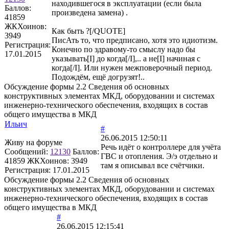
находившегося в эксплуатации (если была
Баллов:
произведена замена) .
41859
ЖКХоинов:
Как быть ?[/QUOTE]
3949
ПисАть то, что предписано, хотя это идиотизм.
Регистрация:
Конечно по здравому-то смыслу надо бы
17.01.2015
указывать[I] до когда[/I],.. а не[I] начиная с
когда[/I]. Или нужен межповерочный период.
Подождём, ещё догрузят!..
Обсуждение формы 2.2 Сведения об основных
конструктивных элементах МКД, оборудовании и системах
инженерно-технического обеспечения, входящих в состав
общего имущества в МКД
Ильич
#
26.06.2015 12:50:11
Живу на форуме
Речь идёт о контроллере для учёта
Сообщений:
12130
Баллов:
ГВС и отопления. Э/э отдельно и
41859
ЖКХоинов: 3949
там я описывал все счётчики.
Регистрация:
17.01.2015
Обсуждение формы 2.2 Сведения об основных
конструктивных элементах МКД, оборудовании и системах
инженерно-технического обеспечения, входящих в состав
общего имущества в МКД
#
26.06.2015 12:15:41