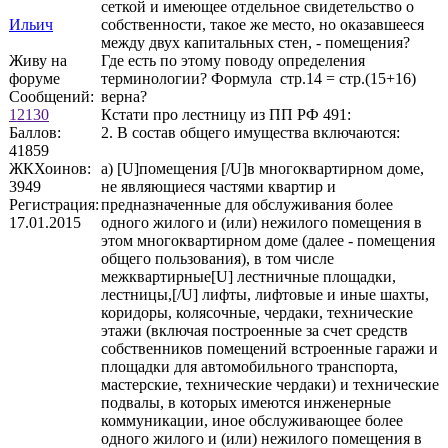
сеткой и имеющее отдельное свидетельство о
Ильич
собственности, такое же место, но оказавшееся
между двух капитальных стен, - помещения?
Живу на
Где есть по этому поводу определения
форуме
терминологии? Формула стр.14 = стр.(15+16)
Сообщений:
верна?
12130
Кстати про лестницу из ПП РФ 491:
Баллов:
2. В состав общего имущества включаются:
41859
ЖКХоинов:
а) [U]помещения [/U]в многоквартирном доме,
3949
не являющиеся частями квартир и
Регистрация:
предназначенные для обслуживания более
17.01.2015
одного жилого и (или) нежилого помещения в
этом многоквартирном доме (далее - помещения
общего пользования), в том числе
межквартирные[U] лестничные площадки,
лестницы,[/U] лифты, лифтовые и иные шахты,
коридоры, колясочные, чердаки, технические
этажи (включая построенные за счет средств
собственников помещений встроенные гаражи и
площадки для автомобильного транспорта,
мастерские, технические чердаки) и технические
подвалы, в которых имеются инженерные
коммуникации, иное обслуживающее более
одного жилого и (или) нежилого помещения в