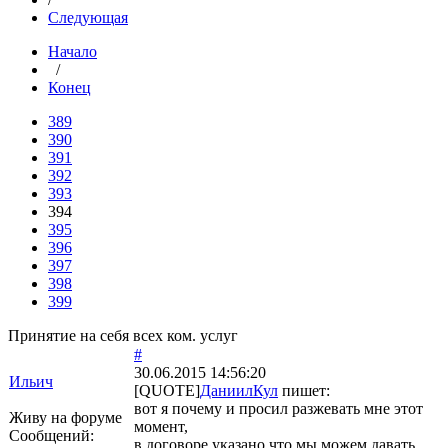
Следующая
Начало
/
Конец
389
390
391
392
393
394
395
396
397
398
399
Принятие на себя всех ком. услуг
#
30.06.2015 14:56:20
Ильич
[QUOTE]
ДаниилКул
пишет:
вот я почему и просил разжевать мне этот
Живу на форуме
момент,
Сообщений:
в договоре указано что мы можем давать