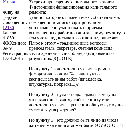
Ильич
3) сроки проведения капитального ремонта;
4) источники финансирования капитального
Живу на
ремонта;
форуме
5) лицо, которое от имени всех собственников
Сообщений:
помещений в многоквартирном доме
12130
уполномочено участвовать в приемке
Баллов:
выполненных работ по капитальному ремонту, в
41859
том числе подписывать соответствующие акты
ЖКХоинов:
Плюс к этому - традиционные вопросы:
3949
председатель, секретарь, счётная комиссия,
Регистрация:
место хранения, способ информирования о
17.01.2015
результатах.[/QUOTE]
По пункту 1 - достаточно указать - ремонт
фасада жилого дома №... или нужно
расписывать виды работ (шпаклевка,
штукатурка, покраска...)?
По пункту 2 - нужно подкладывать смету на
утверждение каждому собственнику или
достаточно указать в решении общую сумму по
смете для утверждения?
По пункту 5 - это должно быть лицо из числа
жителей мкд или им может быть УО?[/QUOTE]