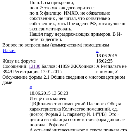
По п.1: см прикрепки;
по п.2: это уж как договоритесь;
по п.5: физлицо, ИМХО, не обязательно
собственник , не читал, что обязательно
собственник, хоть Президент РФ, хотя лучше не
экспериментировать.
Нашёл пару нераздражающих примеров. В И-
нете их десятки.
Вопрос по встроенным (коммерческим) помещениям
Ильич
#
18.06.2015
Живу на форуме
16:02:25
Сообщений:
12130
Баллов:
41859
ЖКХоинов:
А Регпалата не
3949
Регистрация:
17.01.2015
в помощь?
Обсуждение формы 2.1 Общие сведения о многоквартирном
доме
#
18.06.2015 13:56:23
И ещё пять копеек.
"[B]Количество помещений Паспорт / Общая
характеристика Количество помещений, ед.
(всего) Форма 2.1, параметр № 14"[/B]. Это -
цитата из таблицы соответствия форм до/после
портала "Реформа".
А есть ещё интересненькое: в тексте приказа стр.