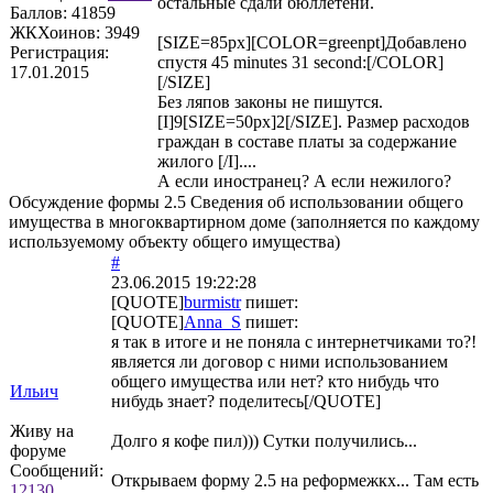
остальные сдали бюллетени.
Баллов:
41859
ЖКХоинов: 3949
[SIZE=85px][COLOR=greenpt]Добавлено
Регистрация:
спустя 45 minutes 31 second:[/COLOR]
17.01.2015
[/SIZE]
Без ляпов законы не пишутся.
[I]9[SIZE=50px]2[/SIZE]. Размер расходов
граждан в составе платы за содержание
жилого [/I]....
А если иностранец? А если нежилого?
Обсуждение формы 2.5 Сведения об использовании общего
имущества в многоквартирном доме (заполняется по каждому
используемому объекту общего имущества)
#
23.06.2015 19:22:28
[QUOTE]
burmistr
пишет:
[QUOTE]
Anna_S
пишет:
я так в итоге и не поняла с интернетчиками то?!
является ли договор с ними использованием
общего имущества или нет? кто нибудь что
Ильич
нибудь знает? поделитесь[/QUOTE]
Живу на
Долго я кофе пил))) Сутки получились...
форуме
Сообщений:
Открываем форму 2.5 на реформежкх... Там есть
12130