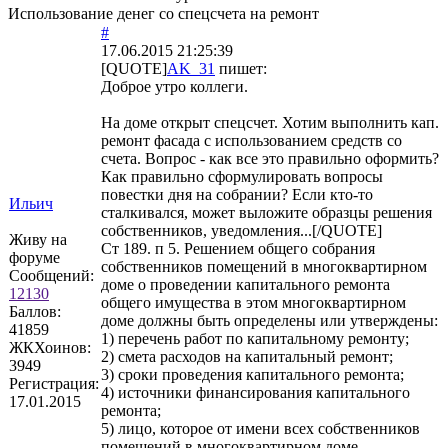
Использование денег со спецсчета на ремонт
#
17.06.2015 21:25:39
[QUOTE]
AK_31
пишет:
Доброе утро коллеги.
На доме открыт спецсчет. Хотим выполнить кап.
ремонт фасада с использованием средств со
счета. Вопрос - как все это правильно оформить?
Как правильно сформулировать вопросы
повестки дня на собрании? Если кто-то
Ильич
сталкивался, может выложите образцы решения
собственников, уведомления...[/QUOTE]
Живу на
Ст 189. п 5. Решением общего собрания
форуме
собственников помещений в многоквартирном
Сообщений:
доме о проведении капитального ремонта
12130
общего имущества в этом многоквартирном
Баллов:
доме должны быть определены или утверждены:
41859
1) перечень работ по капитальному ремонту;
ЖКХоинов:
2) смета расходов на капитальный ремонт;
3949
3) сроки проведения капитального ремонта;
Регистрация:
4) источники финансирования капитального
17.01.2015
ремонта;
5) лицо, которое от имени всех собственников
помещений в многоквартирном доме