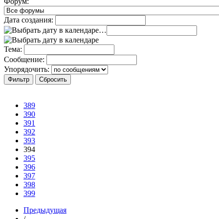
Форум:
Дата создания:
…
Тема:
Сообщение:
Упорядочить:
389
390
391
392
393
394
395
396
397
398
399
Предыдущая
/