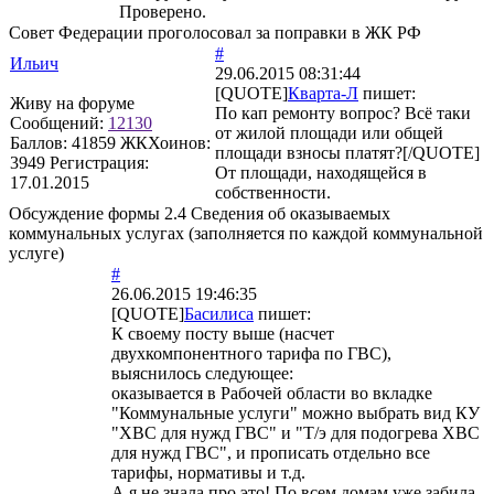
Проверено.
Совет Федерации проголосовал за поправки в ЖК РФ
#
Ильич
29.06.2015 08:31:44
[QUOTE]
Кварта-Л
пишет:
Живу на форуме
По кап ремонту вопрос? Всё таки
Сообщений:
12130
от жилой площади или общей
Баллов:
41859
ЖКХоинов:
площади взносы платят?[/QUOTE]
3949
Регистрация:
От площади, находящейся в
17.01.2015
собственности.
Обсуждение формы 2.4 Сведения об оказываемых
коммунальных услугах (заполняется по каждой коммунальной
услуге)
#
26.06.2015 19:46:35
[QUOTE]
Басилиса
пишет:
К своему посту выше (насчет
двухкомпонентного тарифа по ГВС),
выяснилось следующее:
оказывается в Рабочей области во вкладке
"Коммунальные услуги" можно выбрать вид КУ
"ХВС для нужд ГВС" и "Т/э для подогрева ХВС
для нужд ГВС", и прописать отдельно все
тарифы, нормативы и т.д.
А я не знала про это! По всем домам уже забила