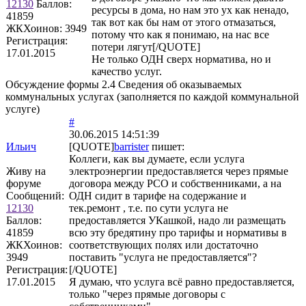
12130
Баллов:
ресурсы в дома, но нам это ух как ненадо,
41859
так вот как бы нам от этого отмазаться,
ЖКХоинов: 3949
потому что как я понимаю, на нас все
Регистрация:
потери лягут[/QUOTE]
17.01.2015
Не только ОДН сверх норматива, но и
качество услуг.
Обсуждение формы 2.4 Сведения об оказываемых
коммунальных услугах (заполняется по каждой коммунальной
услуге)
#
30.06.2015 14:51:39
Ильич
[QUOTE]
barrister
пишет:
Коллеги, как вы думаете, если услуга
Живу на
электроэнергии предоставляется через прямые
форуме
договора между РСО и собственниками, а на
Сообщений:
ОДН сидит в тарифе на содержание и
12130
тек.ремонт , т.е. по сути услуга не
Баллов:
предоставляется УКашкой, надо ли размещать
41859
всю эту бредятину про тарифы и нормативы в
ЖКХоинов:
соответствующих полях или достаточно
3949
поставить "услуга не предоставляется"?
Регистрация:
[/QUOTE]
17.01.2015
Я думаю, что услуга всё равно предоставляется,
только "через прямые договоры с