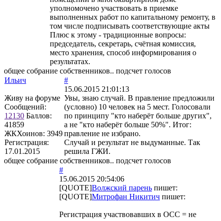
уполномочено участвовать в приемке
выполненных работ по капитальному ремонту, в
том числе подписывать соответствующие акты
Плюс к этому - традиционные вопросы:
председатель, секретарь, счётная комиссия,
место хранения, способ информирования о
результатах.
общее собрание собственников.. подсчет голосов
Ильич
#
15.06.2015 21:01:13
Живу на форуме
Увы, знаю случай. В правление предложили
Сообщений:
(условно) 10 человек на 5 мест. Голосовали
12130
Баллов:
по принципу "кто наберёт больше других",
41859
а не "кто наберёт больше 50%". Итог:
ЖКХоинов: 3949
правление не избрано.
Регистрация:
Случай и результат не выдуманные. Так
17.01.2015
решила ГЖИ.
общее собрание собственников.. подсчет голосов
#
15.06.2015 20:54:06
[QUOTE]
Волжский парень
пишет:
[QUOTE]
Митрофан Никитич
пишет:
Регистрация участвовавших в ОСС = не