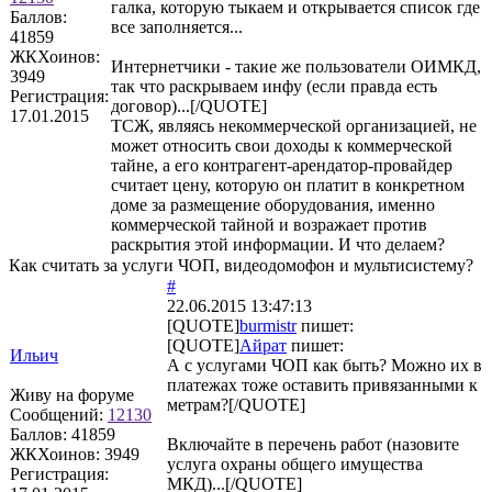
галка, которую тыкаем и открывается список где
Баллов:
все заполняется...
41859
ЖКХоинов:
Интернетчики - такие же пользователи ОИМКД,
3949
так что раскрываем инфу (если правда есть
Регистрация:
договор)...[/QUOTE]
17.01.2015
ТСЖ, являясь некоммерческой организацией, не
может относить свои доходы к коммерческой
тайне, а его контрагент-арендатор-провайдер
считает цену, которую он платит в конкретном
доме за размещение оборудования, именно
коммерческой тайной и возражает против
раскрытия этой информации. И что делаем?
Как считать за услуги ЧОП, видеодомофон и мультисистему?
#
22.06.2015 13:47:13
[QUOTE]
burmistr
пишет:
[QUOTE]
Айрат
пишет:
Ильич
А с услугами ЧОП как быть? Можно их в
платежах тоже оставить привязанными к
Живу на форуме
метрам?[/QUOTE]
Сообщений:
12130
Баллов:
41859
Включайте в перечень работ (назовите
ЖКХоинов: 3949
услуга охраны общего имущества
Регистрация:
МКД)...[/QUOTE]