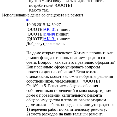
нужно минусовку вбить в задолженность
потребителей[/QUOTE]
Как-то так.
Использование денег со спецсчета на ремонт
#
19.06.2015 14:59:27
[QUOTE]
AK_31
пишет:
[QUOTE]
Ильич
пишет:
[QUOTE]
AK_31
пишет:
Доброе утро коллеги.
На доме открыт спецсчет. Хотим выполнить кап.
ремонт фасада с использованием средств со
счета. Вопрос - как все это правильно оформить?
Как правильно сформулировать вопросы
повестки дня на собрании? Если кто-то
сталкивался, может выложите образцы решения
собственников, уведомления...[/QUOTE]
Ст 189. п 5. Решением общего собрания
собственников помещений в многоквартирном
доме о проведении капитального ремонта
общего имущества в этом многоквартирном
доме должны быть определены или утверждены:
1) перечень работ по капитальному ремонту;
2) смета расходов на капитальный ремонт;