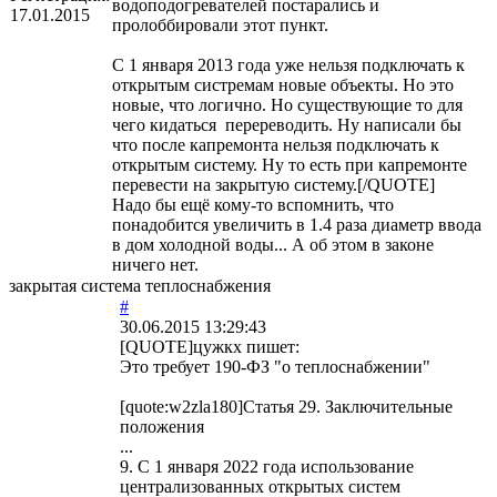
водоподогревателей постарались и
17.01.2015
пролоббировали этот пункт.
С 1 января 2013 года уже нельзя подключать к
открытым систремам новые объекты. Но это
новые, что логично. Но существующие то для
чего кидаться перереводить. Ну написали бы
что после капремонта нельзя подключать к
открытым систему. Ну то есть при капремонте
перевести на закрытую систему.[/QUOTE]
Надо бы ещё кому-то вспомнить, что
понадобится увеличить в 1.4 раза диаметр ввода
в дом холодной воды... А об этом в законе
ничего нет.
закрытая система теплоснабжения
#
30.06.2015 13:29:43
[QUOTE]
цужкх
пишет:
Это требует 190-ФЗ "о теплоснабжении"
[quote:w2zla180]Статья 29. Заключительные
положения
...
9. С 1 января 2022 года использование
централизованных открытых систем