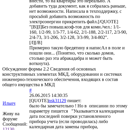
внести, то на квартиры это нереально. А
добавить туда документ, как я собралась раньше,
нет возможности. Написала в техподдержку, с
просьбой добавить возможность по
электроэнергии прикрепить файл.[/QUOTE]
"[B][I]Без повыш.коэф-тов для комн./чел.: 1/1-
160, 1/2-99, 1/3-77, 1/4-62, 2/1-188, 2/2-117, 2/3-90,
2/4-73, 3/1-206, 3/2-128, 3/3-99, 3/4-802".
[/I][/B]
Примерно такую бредятину я написАл в поле и
пошли они... (Понятно, что сколько домов,
столько раз эта абракадабра и может быть
воткнута).
Обсуждение формы 2.2 Сведения об основных
конструктивных элементах МКД, оборудовании и системах
инженерно-технического обеспечения, входящих в состав
общего имущества в МКД
#
26.06.2015 14:30:35
[QUOTE]
nsk31129
пишет:
Ильич
было бы замечательно ! Но в описании по этому
параметру пишется "Указывается календарная
Живу на
дата последней поверки установленного
форуме
прибора учета (если проводилась) либо
Сообщений:
календарная дата замены прибора,
12130