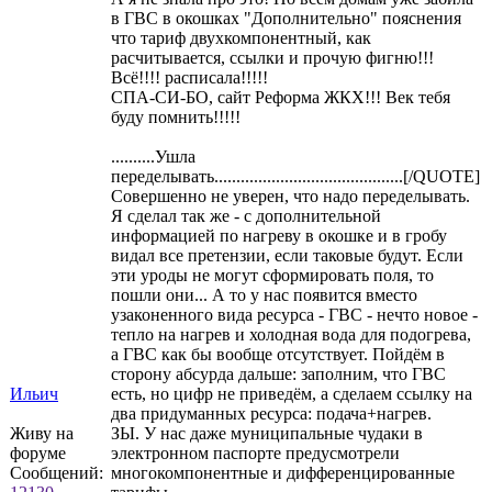
в ГВС в окошках "Дополнительно" пояснения
что тариф двухкомпонентный, как
расчитывается, ссылки и прочую фигню!!!
Всё!!!! расписала!!!!!
СПА-СИ-БО, сайт Реформа ЖКХ!!! Век тебя
буду помнить!!!!!
..........Ушла
переделывать...........................................[/QUOTE]
Совершенно не уверен, что надо переделывать.
Я сделал так же - с дополнительной
информацией по нагреву в окошке и в гробу
видал все претензии, если таковые будут. Если
эти уроды не могут сформировать поля, то
пошли они... А то у нас появится вместо
узаконенного вида ресурса - ГВС - нечто новое -
тепло на нагрев и холодная вода для подогрева,
а ГВС как бы вообще отсутствует. Пойдём в
сторону абсурда дальше: заполним, что ГВС
Ильич
есть, но цифр не приведём, а сделаем ссылку на
два придуманных ресурса: подача+нагрев.
Живу на
ЗЫ. У нас даже муниципальные чудаки в
форуме
электронном паспорте предусмотрели
Сообщений:
многокомпонентные и дифференцированные