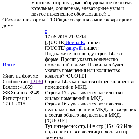
многоквартирном доме оборудование (включая
котельные, бойлерные, элеваторные узлы и
другое инженерное оборудование);...
Обсуждение формы 2.1 Общие сведения о многоквартирном
доме
#
17.06.2015 21:34:14
[QUOTE]
Ирина В.
пишет:
[QUOTE]
gangwill
пишет:
Подскажите по поводу строк 14-16 в
форме. Просят указать количество
Ильич
помещений в доме. Правильно будет
указать помещения или количество
Живу на форуме
квартир?[/QUOTE]
Сообщений:
12130
Строка 14- указывается общее количество
Баллов:
41859
помещений в МКД.
ЖКХоинов: 3949
Строка 15 - указывается количество
Регистрация:
жилых помещений в МКД.
17.01.2015
Строка 16 - указывается количество
нежилых помещений в МКД, не входящих
в состав общего имущества в МКД.
[/QUOTE]
Тут интересно; стр.14 = стр.(15+16)? Или
надо считать все лестницы, холлы и пр.
тамбуры?