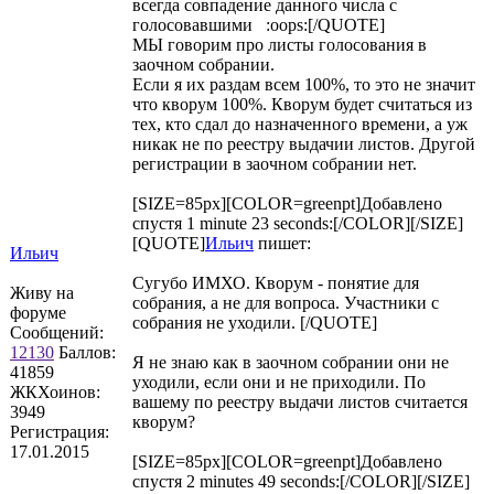
всегда совпадение данного числа с
голосовавшими :oops:[/QUOTE]
МЫ говорим про листы голосования в
заочном собрании.
Если я их раздам всем 100%, то это не значит
что кворум 100%. Кворум будет считаться из
тех, кто сдал до назначенного времени, а уж
никак не по реестру выдачии листов. Другой
регистрации в заочном собрании нет.
[SIZE=85px][COLOR=greenpt]Добавлено
спустя 1 minute 23 seconds:[/COLOR][/SIZE]
[QUOTE]
Ильич
пишет:
Ильич
Сугубо ИМХО. Кворум - понятие для
Живу на
собрания, а не для вопроса. Участники с
форуме
собрания не уходили. [/QUOTE]
Сообщений:
12130
Баллов:
Я не знаю как в заочном собрании они не
41859
уходили, если они и не приходили. По
ЖКХоинов:
вашему по реестру выдачи листов считается
3949
кворум?
Регистрация:
17.01.2015
[SIZE=85px][COLOR=greenpt]Добавлено
спустя 2 minutes 49 seconds:[/COLOR][/SIZE]