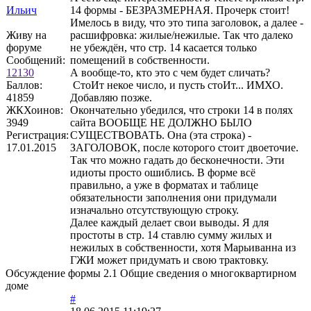
Ильич
14 формы - БЕЗРАЗМЕРНАЯ. Прочерк стоит!
Имелось в виду, что это типа заголовок, а далее -
Живу на
расшифровка: жилые/нежилые. Так что далеко
форуме
не убеждён, что стр. 14 касается только
Сообщений:
помещений в собственности.
12130
А вообще-то, кто это с чем будет сличать?
Баллов:
СтоИт некое число, и пусть стоИт... ИМХО.
41859
Добавляю позже.
ЖКХоинов:
Окончательно убедился, что строки 14 в полях
3949
сайта ВООБЩЕ НЕ ДОЛЖНО БЫЛО
Регистрация:
СУЩЕСТВОВАТЬ. Она (эта строка) -
17.01.2015
ЗАГОЛОВОК, после которого стоит двоеточие.
Так что можно гадать до бесконечности. Эти
идиоты просто ошиблись. В форме всё
правильно, а уже в форматах и таблице
обязательности заполнения они придумали
изначально отсутствующую строку.
Далее каждый делает свои выводы. Я для
простоты в стр. 14 ставлю сумму жилых и
нежилых в собственности, хотя Марьиванна из
ГЖИ может придумать и свою трактовку.
Обсуждение формы 2.1 Общие сведения о многоквартирном
доме
#