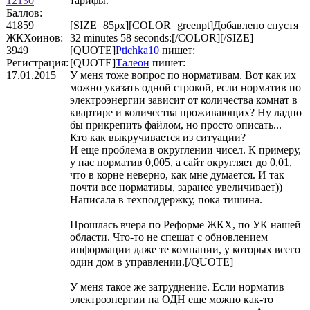
12130
тарифы.
Баллов:
41859
[SIZE=85px][COLOR=greenpt]Добавлено спустя
ЖКХоинов:
32 minutes 58 seconds:[/COLOR][/SIZE]
3949
[QUOTE]
Ptichka10
пишет:
Регистрация:
[QUOTE]
Талеон
пишет:
17.01.2015
У меня тоже вопрос по нормативам. Вот как их
можно указать одной строкой, если норматив по
электроэнергии зависит от количества комнат в
квартире и количества проживающих? Ну ладно
бы прикрепить файлом, но просто описать...
Кто как выкручивается из ситуации?
И еще проблема в округлении чисел. К примеру,
у нас норматив 0,005, а сайт округляет до 0,01,
что в корне неверно, как мне думается. И так
почти все нормативы, заранее увеличивает))
Написала в техподдержку, пока тишина.
Прошлась вчера по Реформе ЖКХ, по УК нашей
области. Что-то не спешат с обновлением
информации даже те компании, у которых всего
один дом в управлении.[/QUOTE]
У меня такое же затруднение. Если норматив
электроэнергии на ОДН еще можно как-то