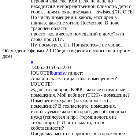
игровой комлекс. Комплекс не наш, но
находится в непосредственной близости, дети с
горок , прям в окна въезжают :twisted:[/QUOTE]
По числу помещений: каюсь, этот бред в
приказе даже не читал. Посмотрю. В поле
"рабочей области"
просто "количество помещений в доме" и ни
слова про ОДИ.
Ну, посмотрел. И в Приказе тоже не увидел.
Обсуждение формы 2.1 Общие сведения о многоквартирном
доме
#
18.06.2015 05:22:03
[QUOTE]
burmistr
пишет:
А давно ль лестница стала помещением?
[/QUOTE]
Ждал этот вопрос. В ЖК - жилые и нежилые
помещения. Мой кабинет (ТСЖ) - помещение?
Помещение охраны (так по проекту) -
помещение? В техпаспорте: помещения,
используемые жилконторой для собственных
нужд (теплоузел и пр.) (терминология из
техпаспорта)? Или только то, что в
собственности?
Продолжу: место в паркинге, выгороженное