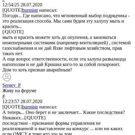
12:54:25
28.07.2020
[QUOTE]
burmistr
написал:
Погоди... Где написано, что мгновенный выбор подрядчика -
это реализация способа. Мы сами будем эту халупу мыть и
красить...
[/QUOTE]
мыть и красить можете хоть до опупения, а заниматься
инженерными системами (например вентиляцией) , системой
газоснабжения и не дай Яхве лифтовым хозяйством, прав
таких нет.
А еще вопрос ответственности, если эта халупа развалицца
напополам и не дай Кришна кого-то за собой похоронит.
Дом то хоть признан аварийным?
Sergey_P
Живу на форуме
#
12:23:57
28.07.2020
[QUOTE]
burmistr
написал:
А теперь... Оно берет и не заключает... Какие последствия?
Никаких...[/QUOTE]
последствие - признание формы управления не
реализованной и выставление на конкурс ... или ни каких
если ОМСУ в теме что это за дом.