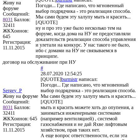
Живу на
Погоди... Где написано, что мгновенный
форуме
выбор подрядчика - это реализация способа.
Сообщений:
Мы сами будем эту халупу мыть и красить...
8031
Баллов:
[/QUOTE]
32411
ну и про это уже было несколько тем на
ЖКХоинов:
форуме, когда дома на НУ не предоставляли
645
доказательств реализации способа управления
Регистрация:
и улетали на конкурс. У нас такого не было,
11.11.2015
ибо с домами на НУ не связываемся в
принципе.
договор на обслуживание при НУ
#
28.07.2020 12:54:25
[QUOTE]
burmistr
написал:
Погоди... Где написано, что мгновенный
Sergey_P
выбор подрядчика - это реализация способа.
Живу на форуме
Мы сами будем эту халупу мыть и красить...
Сообщений:
[/QUOTE]
8031
Баллов:
мыть и красить можете хоть до опупения, а
32411
заниматься инженерными системами
ЖКХоинов: 645
(например вентиляцией) , системой
Регистрация:
газоснабжения и не дай Яхве лифтовым
11.11.2015
хозяйством, прав таких нет.
А еще вопрос ответственности, если эта