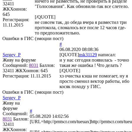
ничего не разместить, не проверить в разделе
32411
"Голосования". Как обновили-так все слетело.
ЖКХоинов:
645
[/QUOTE]
Регистрация:
не совсем так, до обеда вчера я разместил три
11.11.2015
протокола, сломалось все после 12 часов где-
то предположительно.
Ошибки в ГИС (эмоции пост)
#
06.08.2020 08:08:36
Sergey_P
[QUOTE]
nsk31129
написал:
Живу на форуме
и у нас сегодня появилась - точно
Сообщений:
8031
Баллов:
такая же ошибка ! Что делать ?
32411
ЖКХоинов: 645
[/QUOTE]
Регистрация:
11.11.2015
хз очистка кэша не помогает, ну я
просто сменил вектор работы, ибо
косяк походу у ГИС.
Ошибки в ГИС (эмоции пост)
Sergey_P
Живу на
форуме
#
Сообщений:
05.08.2020 14:02:56
8031
Баллов:
[URL=http://prntscr.com/tueuax]http://prntscr.com/tu
32411
ЖКХоинов: