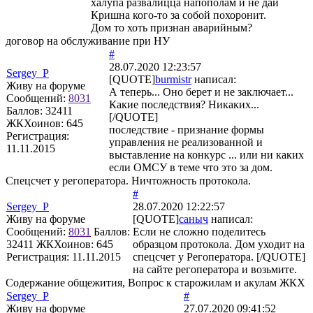
халупа развалицца напополам и не дай
Кришна кого-то за собой похоронит.
Дом то хоть признан аварийным?
договор на обслуживание при НУ
#
28.07.2020 12:23:57
Sergey_P
[QUOTE]
burmistr
написал:
Живу на форуме
А теперь... Оно берет и не заключает...
Сообщений:
8031
Какие последствия? Никаких...
Баллов:
32411
[/QUOTE]
ЖКХоинов: 645
последствие - признание формы
Регистрация:
управления не реализованной и
11.11.2015
выставление на конкурс ... или ни каких
если ОМСУ в теме что это за дом.
Спецсчет у регоператора. Ничтожность протокола.
#
Sergey_P
28.07.2020 12:22:57
Живу на форуме
[QUOTE]
саныч
написал:
Сообщений:
8031
Баллов:
Если не сложно поделитесь
32411
ЖКХоинов: 645
образцом протокола. Дом уходит на
Регистрация:
11.11.2015
спецсчет у Регоператора. [/QUOTE]
на сайте регоператора и возьмите.
Содержание общежития, Вопрос к старожилам и акулам ЖКХ
Sergey_P
#
Живу на форуме
27.07.2020 09:41:52