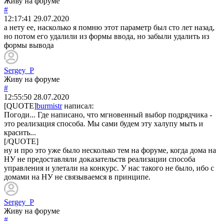
Живу на форуме
#
12:17:41
29.07.2020
а нету ее, насколько я помню этот параметр был сто лет назад,
но потом его удалили из формы ввода, но забыли удалить из
формы вывода
Sergey_P
Живу на форуме
#
12:55:50
28.07.2020
[QUOTE]
burmistr
написал:
Погоди... Где написано, что мгновенный выбор подрядчика -
это реализация способа. Мы сами будем эту халупу мыть и
красить...
[/QUOTE]
ну и про это уже было несколько тем на форуме, когда дома на
НУ не предоставляли доказательств реализации способа
управления и улетали на конкурс. У нас такого не было, ибо с
домами на НУ не связываемся в принципе.
Sergey_P
Живу на форуме
#