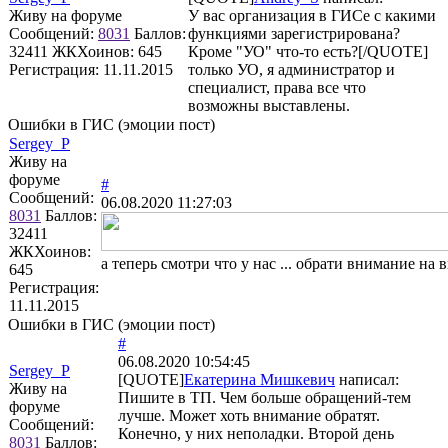
Живу на форуме
У вас организация в ГИСе с какими
Сообщений:
8031
Баллов:
функциями зарегистрирована?
32411
ЖКХоинов: 645
Кроме "УО" что-то есть?[/QUOTE]
Регистрация:
11.11.2015
только УО, я администратор и
специалист, права все что
возможны выставлены.
Ошибки в ГИС (эмоции пост)
Sergey_P
Живу на
форуме
#
Сообщений:
06.08.2020 11:27:03
8031
Баллов:
32411
ЖКХоинов:
а теперь смотри что у нас ... обрати внимание на 
645
Регистрация:
11.11.2015
Ошибки в ГИС (эмоции пост)
#
06.08.2020 10:54:45
Sergey_P
[QUOTE]
Екатерина Мишкевич
написал:
Живу на
Пишите в ТП. Чем больше обращений-тем
форуме
лучше. Может хоть внимание обратят.
Сообщений:
Конечно, у них неполадки. Второй день
8031
Баллов: