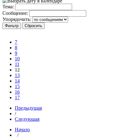
Тема:
Сообщение:
Упорядочить:
7
8
9
10
11
12
13
14
15
16
17
Предыдущая
/
Следующая
Начало
/