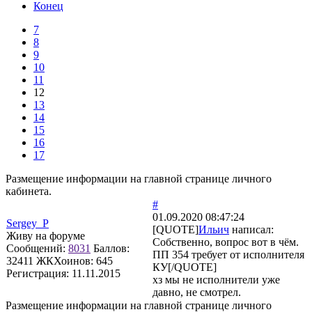
Конец
7
8
9
10
11
12
13
14
15
16
17
Размещение информации на главной странице личного
кабинета.
#
01.09.2020 08:47:24
Sergey_P
[QUOTE]
Ильич
написал:
Живу на форуме
Собственно, вопрос вот в чём.
Сообщений:
8031
Баллов:
ПП 354 требует от исполнителя
32411
ЖКХоинов: 645
КУ[/QUOTE]
Регистрация:
11.11.2015
хз мы не исполнители уже
давно, не смотрел.
Размещение информации на главной странице личного