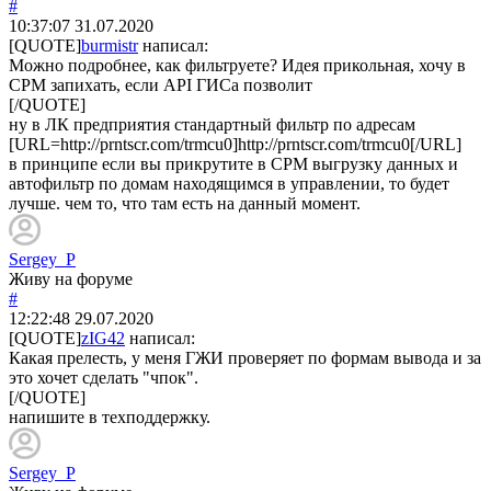
#
10:37:07
31.07.2020
[QUOTE]
burmistr
написал:
Можно подробнее, как фильтруете? Идея прикольная, хочу в
СРМ запихать, если API ГИСа позволит
[/QUOTE]
ну в ЛК предприятия стандартный фильтр по адресам
[URL=http://prntscr.com/trmcu0]http://prntscr.com/trmcu0[/URL]
в принципе если вы прикрутите в СРМ выгрузку данных и
автофильтр по домам находящимся в управлении, то будет
лучше. чем то, что там есть на данный момент.
Sergey_P
Живу на форуме
#
12:22:48
29.07.2020
[QUOTE]
zIG42
написал:
Какая прелесть, у меня ГЖИ проверяет по формам вывода и за
это хочет сделать "чпок".
[/QUOTE]
напишите в техподдержку.
Sergey_P