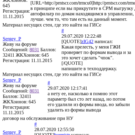
ЖКХоинов:
[URL=http://prntscr.com/trmcu0]http://prntscr.com/tr
645
в принципе если вы прикрутите в СРМ выгрузку
Регистрация:
автофильтр по домам находящимся в управлении, 
11.11.2015
лучше. чем то, что там есть на данный момент.
Материал несущих стен, где это найти на ГИСе
#
29.07.2020 12:22:48
Sergey_P
[QUOTE]
zIG42
написал:
Живу на форуме
Какая прелесть, у меня ГЖИ
Сообщений:
8031
Баллов:
проверяет по формам вывода и за
32411
ЖКХоинов: 645
это хочет сделать "чпок".
Регистрация:
11.11.2015
[/QUOTE]
напишите в техподдержку.
Материал несущих стен, где это найти на ГИСе
Sergey_P
#
Живу на форуме
29.07.2020 12:17:41
Сообщений:
8031
а нету ее, насколько я помню этот
Баллов:
32411
параметр был сто лет назад, но потом
ЖКХоинов: 645
его удалили из формы ввода, но забыли
Регистрация:
удалить из формы вывода
11.11.2015
договор на обслуживание при НУ
#
28.07.2020 12:55:50
Sergey_P
[QUOTE]
burmistr
написал: