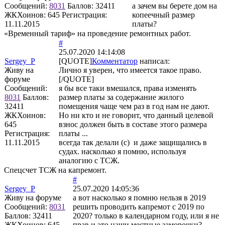
Сообщений:
8031
Баллов:
32411
а зачем вы берете дом на
ЖКХоинов: 645
Регистрация:
копеечный размер
11.11.2015
платы?
«Временный тариф» на проведение ремонтных работ.
#
25.07.2020 14:14:08
Sergey_P
[QUOTE]
Комментатор
написал:
Живу на
Лично я уверен, что имеется такое право.
форуме
[/QUOTE]
Сообщений:
я бы все таки вмешался, права изменять
8031
Баллов:
размер платы за содержание жилого
32411
помещения чаще чем раз в год нам не дают.
ЖКХоинов:
Но ни кто и не говорит, что данный целевой
645
взнос должен быть в составе этого размера
Регистрация:
платы ...
11.11.2015
всегда так делали (с) и даже защищались в
судах. насколько я помню, используя
аналогию с ТСЖ.
Спецсчет ТСЖ на капремонт.
#
Sergey_P
25.07.2020 14:05:36
Живу на форуме
а вот насколько я помню нельзя в 2019
Сообщений:
8031
решить проводить капремот с 2019 по
Баллов:
32411
2020? только в календарном году, или я не
ЖКХоинов: 645
прав и это наши местные заморочки?