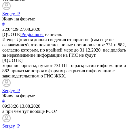
Sergey_P
Живу на форуме
#
22:04:29
27.08.2020
[QUOTE]
Programmer
написал:
И еще. До меня дошли сведения от юристов (сам еще не
ознакомился), что появились новые постановления: 731 и 882,
согласно которым, по крайней мере до 31.12.2020, нас долбать
за неразмещение информации на ГИС не будут.
[/QUOTE]
хорошие юристы, путают 731 ПП о раскрытии информации и
882 приказ минстроя о формах раскрытия информации с
законодательством о ГИС ЖКХ.
Sergey_P
Живу на форуме
#
09:38:26
13.08.2020
а при чем тут вообще РСО?
Sergey_P