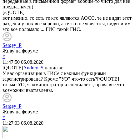
переданные в письменной форме" вообще-то чисто для нее
предназначен)
[/QUOTE]
вот именно, то есть те кто являются АОСС, те не видят этот
раздел и у них все хорошо, а те кто не являются, видят и им
это все поломало ... ГИС такой ГИС.
Sergey_P
Живу на форуме
#
11:47:50
06.08.2020
[QUOTE]
Andrey_S
написал:
У вас организация в ГИСе с какими функциями
зарегистрирована? Кроме "УО" что-то есть?[/QUOTE]
только УО, я администратор и специалист, права все что
возможны выставлены.
Sergey_P
Живу на форуме
#
11:27:03
06.08.2020