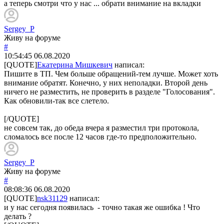
а теперь смотри что у нас ... обрати внимание на вкладки
Sergey_P
Живу на форуме
#
10:54:45
06.08.2020
[QUOTE]
Екатерина Мишкевич
написал:
Пишите в ТП. Чем больше обращений-тем лучше. Может хоть
внимание обратят. Конечно, у них неполадки. Второй день
ничего не разместить, не проверить в разделе "Голосования".
Как обновили-так все слетело.
[/QUOTE]
не совсем так, до обеда вчера я разместил три протокола,
сломалось все после 12 часов где-то предположительно.
Sergey_P
Живу на форуме
#
08:08:36
06.08.2020
[QUOTE]
nsk31129
написал:
и у нас сегодня появилась - точно такая же ошибка ! Что
делать ?