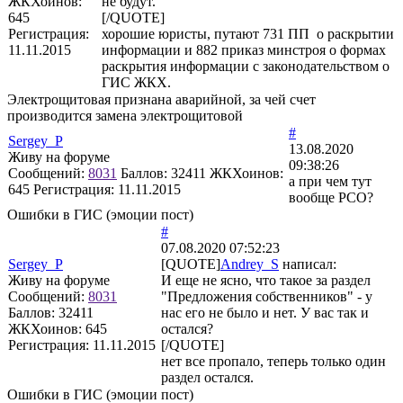
ЖКХоинов:
не будут.
645
[/QUOTE]
Регистрация:
хорошие юристы, путают 731 ПП о раскрытии
11.11.2015
информации и 882 приказ минстроя о формах
раскрытия информации с законодательством о
ГИС ЖКХ.
Электрощитовая признана аварийной, за чей счет
производится замена электрощитовой
#
Sergey_P
13.08.2020
Живу на форуме
09:38:26
Сообщений:
8031
Баллов:
32411
ЖКХоинов:
а при чем тут
645
Регистрация:
11.11.2015
вообще РСО?
Ошибки в ГИС (эмоции пост)
#
07.08.2020 07:52:23
Sergey_P
[QUOTE]
Andrey_S
написал:
Живу на форуме
И еще не ясно, что такое за раздел
Сообщений:
8031
"Предложения собственников" - у
Баллов:
32411
нас его не было и нет. У вас так и
ЖКХоинов: 645
остался?
Регистрация:
11.11.2015
[/QUOTE]
нет все пропало, теперь только один
раздел остался.
Ошибки в ГИС (эмоции пост)