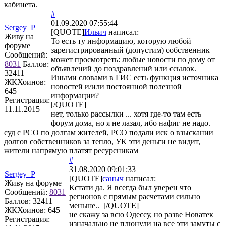
кабинета.
#
01.09.2020 07:55:44
Sergey_P
[QUOTE]
Ильич
написал:
Живу на
То есть ту информацию, которую любой
форуме
зарегистрированный (допустим) собственник
Сообщений:
может просмотреть: любые новости по дому от
8031
Баллов:
объявлений до поздравлений или ссылок.
32411
Иными словами в ГИС есть функция источника
ЖКХоинов:
новостей и/или постоянной полезной
645
информации?
Регистрация:
[/QUOTE]
11.11.2015
нет, только рассылки ... хотя где-то там есть
форум дома, но я не лазал, ибо нафиг не надо.
суд с РСО по долгам жителей, РСО подали иск о взыскании
долгов собственников за тепло, УК эти деньги не видит,
жители напрямую платят ресурсникам
#
31.08.2020 09:01:33
Sergey_P
[QUOTE]
саныч
написал:
Живу на форуме
Кстати да. Я всегда был уверен что
Сообщений:
8031
регионов с прямым расчетами сильно
Баллов:
32411
меньше.. [/QUOTE]
ЖКХоинов: 645
не скажу за всю Одессу, но разве Новатек
Регистрация:
изначально не плюнули на все эти замуты с