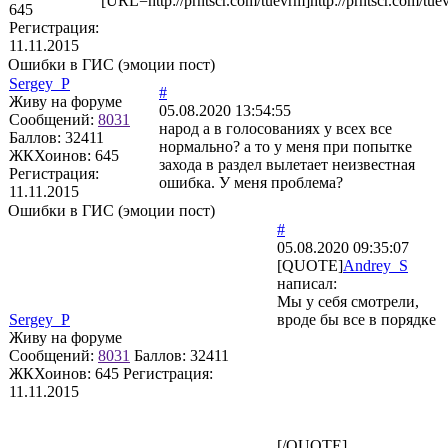
[URL=http://prntscr.com/tuevrm]http://prntscr.com/tu
645
Регистрация:
11.11.2015
Ошибки в ГИС (эмоции пост)
Sergey_P
#
Живу на форуме
05.08.2020 13:54:55
Сообщений:
8031
народ а в голосованиях у всех все
Баллов:
32411
нормально? а то у меня при попытке
ЖКХоинов: 645
захода в раздел вылетает неизвестная
Регистрация:
ошибка. У меня проблема?
11.11.2015
Ошибки в ГИС (эмоции пост)
#
05.08.2020 09:35:07
[QUOTE]
Andrey_S
написал:
Мы у себя смотрели,
Sergey_P
вроде бы все в порядке
Живу на форуме
Сообщений:
8031
Баллов:
32411
ЖКХоинов: 645
Регистрация:
11.11.2015
[/QUOTE]