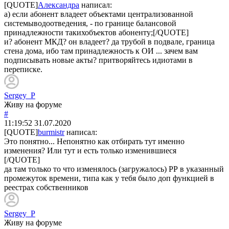
[QUOTE]
Александра
написал:
а) если абонент владеет объектами централизованной
системыводоотведения, - по границе балансовой
принадлежности такихобъектов абоненту;[/QUOTE]
и? абонент МКД? он владеет? да трубой в подвале, граница
стена дома, ибо там принадлежность к ОИ ... зачем вам
подписывать новые акты? притворяйтесь идиотами в
переписке.
Sergey_P
Живу на форуме
#
11:19:52
31.07.2020
[QUOTE]
burmistr
написал:
Это понятно... Непонятно как отбирать тут именно
изменения? Или тут и есть только изменившиеся
[/QUOTE]
да там только то что изменялось (загружалось) РР в указанный
промежуток времени, типа как у тебя было доп функцией в
реестрах собственников
Sergey_P
Живу на форуме