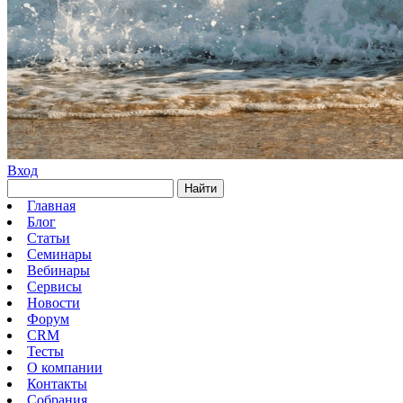
Вход
Найти
Главная
Блог
Статьи
Семинары
Вебинары
Сервисы
Новости
Форум
CRM
Тесты
О компании
Контакты
Собрания