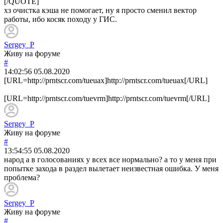
[/QUOTE]
хз очистка кэша не помогает, ну я просто сменил вектор
работы, ибо косяк походу у ГИС.
Sergey_P
Живу на форуме
#
14:02:56
05.08.2020
[URL=http://prntscr.com/tueuax]http://prntscr.com/tueuax[/URL]
[URL=http://prntscr.com/tuevrm]http://prntscr.com/tuevrm[/URL]
Sergey_P
Живу на форуме
#
13:54:55
05.08.2020
народ а в голосованиях у всех все нормально? а то у меня при
попытке захода в раздел вылетает неизвестная ошибка. У меня
проблема?
Sergey_P
Живу на форуме
#