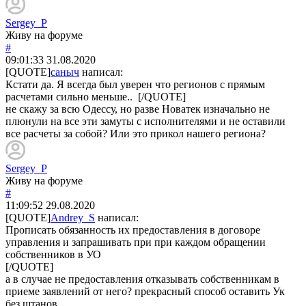
Sergey_P
Живу на форуме
#
09:01:33
31.08.2020
[QUOTE]
саныч
написал:
Кстати да. Я всегда был уверен что регионов с прямым
расчетами сильно меньше.. [/QUOTE]
не скажу за всю Одессу, но разве Новатек изначально не
плюнули на все эти замуты с исполнителями и не оставили
все расчеты за собой? Или это прикол нашего региона?
Sergey_P
Живу на форуме
#
11:09:52
29.08.2020
[QUOTE]
Andrey_S
написал:
Прописать обязанность их предоставления в договоре
управления и запрашивать при при каждом обращении
собственников в УО
[/QUOTE]
а в случае не предоставления отказывать собственникам в
приеме заявлений от него? прекрасный способ оставить Ук
без штанов.