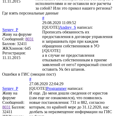
11.11.2015
исполнителями и не оставили все расчеты
за собой? Или это прикол нашего региона?
Где взять персональные данные
#
29.08.2020 11:09:52
[QUOTE]
Andrey_S
написал:
Sergey_P
Прописать обязанность их
Живу на форуме
предоставления в договоре управления
Сообщений:
8031
и запрашивать при при каждом
Баллов:
32411
обращении собственников в УО
ЖКХоинов: 645
[/QUOTE]
Регистрация:
а в случае не предоставления
11.11.2015
отказывать собственникам в приеме
заявлений от него? прекрасный способ
оставить Ук без штанов.
Ошибки в ГИС (эмоции пост)
#
27.08.2020 22:04:29
Sergey_P
[QUOTE]
Programmer
написал:
Живу на
И еще. До меня дошли сведения от юристов
форуме
(сам еще не ознакомился), что появились
Сообщений:
новые постановления: 731 и 882, согласно
8031
Баллов:
которым, по крайней мере до 31.12.2020, нас
32411
долбать за неразмещение информации на ГИС