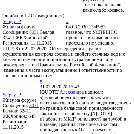
тоже пока не нашел
каких-либо косяков.
Ошибки в ГИС (эмоции пост)
Sergey_P
#
Живу на форуме
04.08.2020 13:45:53
Сообщений:
8031
Баллов:
главное, что УСПЕШНО
32411
ЖКХоинов: 645
прошло ... видимо до того
Регистрация:
11.11.2015
проходило не успешно.
ПП 728 от 22.05.2020 "Об утверждении Правил
осуществления контроля состава и свойств сточных вод и о
внесении изменений и признании утратившими силу
некоторых актов Правительства Российской Федерации",
изменения в части эксплуатационной ответственности по
канализационным сетям
#
31.07.2020 20:15:43
[QUOTE]
Александра
написал:
Sergey_P
а) если абонент владеет объектами
Живу на форуме
централизованной системыводоотведения, -
Сообщений:
8031
по границе балансовой принадлежности
Баллов:
32411
такихобъектов абоненту;[/QUOTE]
ЖКХоинов: 645
и? абонент МКД? он владеет? да трубой в
Регистрация:
подвале, граница стена дома, ибо там
11.11.2015
принадлежность к ОИ ... зачем вам