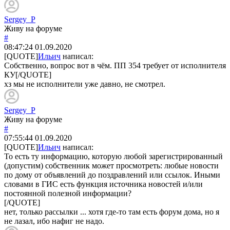
Sergey_P
Живу на форуме
#
08:47:24
01.09.2020
[QUOTE]
Ильич
написал:
Собственно, вопрос вот в чём. ПП 354 требует от исполнителя
КУ[/QUOTE]
хз мы не исполнители уже давно, не смотрел.
Sergey_P
Живу на форуме
#
07:55:44
01.09.2020
[QUOTE]
Ильич
написал:
То есть ту информацию, которую любой зарегистрированный
(допустим) собственник может просмотреть: любые новости
по дому от объявлений до поздравлений или ссылок. Иными
словами в ГИС есть функция источника новостей и/или
постоянной полезной информации?
[/QUOTE]
нет, только рассылки ... хотя где-то там есть форум дома, но я
не лазал, ибо нафиг не надо.