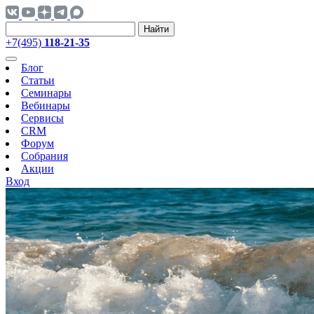
Найти
+7(495)
118-21-35
Блог
Статьи
Семинары
Вебинары
Сервисы
CRM
Форум
Собрания
Акции
Вход