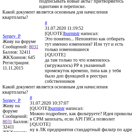
подписывать новые акты? притворяйтесь
идиотами в переписке.
Какой документ является основным для начисления
квартплаты?
#
31.07.2020 11:19:52
[QUOTE]
burmistr
написал:
Sergey_P
Это понятно... Непонятно как отбирать
Живу на форуме
тут именно изменения? Или тут и есть
Сообщений:
8031
только изменившиеся
Баллов:
32411
[/QUOTE]
ЖКХоинов: 645
да там только то что изменялось
Регистрация:
(загружалось) РР в указанный
11.11.2015
промежуток времени, типа как у тебя
было доп функцией в реестрах
собственников
Какой документ является основным для начисления
квартплаты?
#
Sergey_P
31.07.2020 10:37:07
Живу на
[QUOTE]
burmistr
написал:
форуме
Можно подробнее, как фильтруете? Идея прикольн
Сообщений:
в СРМ запихать, если API ГИСа позволит
8031
Баллов:
[/QUOTE]
32411
ну в ЛК предприятия стандартный фильтр по адр