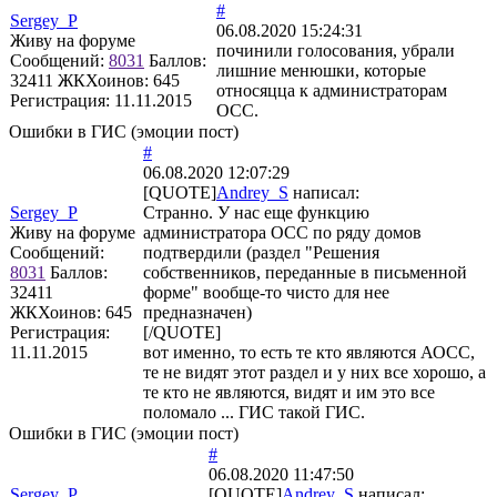
#
Sergey_P
06.08.2020 15:24:31
Живу на форуме
починили голосования, убрали
Сообщений:
8031
Баллов:
лишние менюшки, которые
32411
ЖКХоинов: 645
относяцца к администраторам
Регистрация:
11.11.2015
ОСС.
Ошибки в ГИС (эмоции пост)
#
06.08.2020 12:07:29
[QUOTE]
Andrey_S
написал:
Sergey_P
Странно. У нас еще функцию
Живу на форуме
администратора ОСС по ряду домов
Сообщений:
подтвердили (раздел "Решения
8031
Баллов:
собственников, переданные в письменной
32411
форме" вообще-то чисто для нее
ЖКХоинов: 645
предназначен)
Регистрация:
[/QUOTE]
11.11.2015
вот именно, то есть те кто являются АОСС,
те не видят этот раздел и у них все хорошо, а
те кто не являются, видят и им это все
поломало ... ГИС такой ГИС.
Ошибки в ГИС (эмоции пост)
#
06.08.2020 11:47:50
Sergey_P
[QUOTE]
Andrey_S
написал: