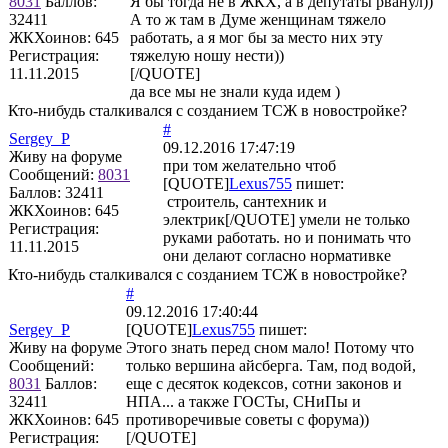
8031
Баллов:
Я бы тогда не в ЖКХ, а в депутаты рванул))
32411
А то ж там в Думе женщинам тяжело
ЖКХоинов: 645
работать, а я мог бы за место них эту
Регистрация:
тяжелую ношу нести))
11.11.2015
[/QUOTE]
да все мы не знали куда идем )
Кто-нибудь сталкивался с созданием ТСЖ в новостройке?
#
Sergey_P
09.12.2016 17:47:19
Живу на форуме
при том желательно чтоб
Сообщений:
8031
[QUOTE]
Lexus755
пишет:
Баллов:
32411
строитель, сантехник и
ЖКХоинов: 645
электрик[/QUOTE] умели не только
Регистрация:
руками работать. но и понимать что
11.11.2015
они делают согласно нормативке
Кто-нибудь сталкивался с созданием ТСЖ в новостройке?
#
09.12.2016 17:40:44
Sergey_P
[QUOTE]
Lexus755
пишет:
Живу на форуме
Этого знать перед сном мало! Потому что
Сообщений:
только вершина айсберга. Там, под водой,
8031
Баллов:
еще с десяток кодексов, сотни законов и
32411
НПА... а также ГОСТы, СНиПы и
ЖКХоинов: 645
противоречивые советы с форума))
Регистрация:
[/QUOTE]