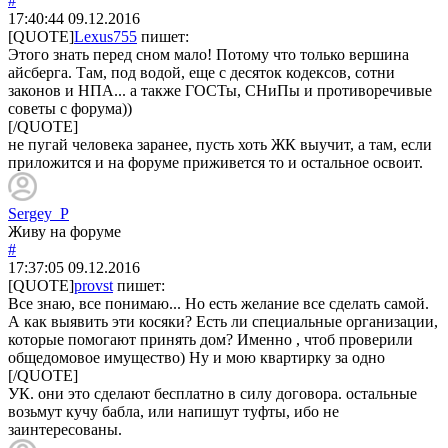
#
17:40:44
09.12.2016
[QUOTE]
Lexus755
пишет:
Этого знать перед сном мало! Потому что только вершина
айсберга. Там, под водой, еще с десяток кодексов, сотни
законов и НПА... а также ГОСТы, СНиПы и противоречивые
советы с форума))
[/QUOTE]
не пугай человека заранее, пусть хоть ЖК выучит, а там, если
приложится и на форуме приживется то и остальное освоит.
Sergey_P
Живу на форуме
#
17:37:05
09.12.2016
[QUOTE]
provst
пишет:
Все знаю, все понимаю... Но есть желание все сделать самой.
А как выявить эти косяки? Есть ли специальные организации,
которые помогают принять дом? Именно , чтоб проверили
общедомовое имущество) Ну и мою квартирку за одно
[/QUOTE]
УК. они это сделают бесплатно в силу договора. остальные
возьмут кучу бабла, или напишут туфты, ибо не
заинтересованы.