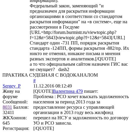
информации)."
Федеральный закон, заменяющий "и
предназначен для раскрытия информации
организациями в соответствии со стандартом
раскрытия информации" на «в системе», еще на
рассмотрении в Госдуме
[URL=http://forum.burmistr.ru/viewtopic.php?
f=12&t=5843]viewtopic.php?f=12&t=5843[/URL]
Стандарт один -731 ПП, порядок раскрытия
стандарта -124ПП, формы раскрытия -882/пр. Их
никто не отменял, никакие письма и мнения
разных экспертов и аналитиков.[/QUOTE]
а то что официальным сайтом назначен ГИС вас
не смущает? dash2
ПРАКТИКА СУДЕБНАЯ С ВОДОКАНАЛОМ
#
Sergey_P
11.12.2016 08:12:49
Живу на
[QUOTE]
Валентина 479
пишет:
форуме
Проблема : РСО хочет взыскать задолженность
Сообщений:
населения за период 2013 года за
8031
Баллов:
предоставление ресурса с управляющей
32411
организации в 2013 году весь жилфонд
ЖКХоинов:
перешел на НСУ и задолженность по договору
645
УО и РСО зависла.
Регистрация:
[/QUOTE]