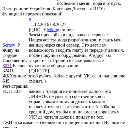
последний месяц. пора в отпуск.
Электронное Устройство Контроля Доступа к ИПУ с
функцией передачи показаний
#
11.12.2016 08:30:27
[QUOTE]
viking
пишет:
Зачем прослойка в виде вашего сервера?
Напрягает эта мода разработчиков, таскать мои
Sergey_P
данные через свой сервер. Это даёт вам
Живу на
возможность вводить плату за передачу данных,
форуме
после покупки оборудования. А вдруг вы
Сообщений:
закроетесь? Придётся выкидывать все
8031
Баллов:
купленное оборудование.
32411
[/QUOTE]
ЖКХоинов:
чтоб рубить бабло с другой УК. если нынешнюю
645
сменят. )
Регистрация:
11.11.2015
данный товарищ не понимает одного, это
ЛИЧНОЕ имущество собственников и
управляшкам к нему подходить можно
исключительно с согласия жителей. 300к на
средний дом, чтобы они не смогли воровать у
УК? да жители даже не придут на осс.
ГЖИ отказывает во включении в лицензию т.к на ГИС дом не
заведен