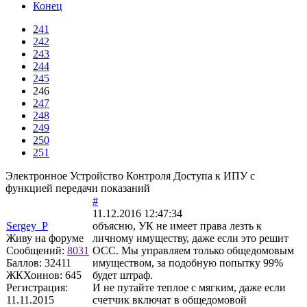
Конец
241
242
243
244
245
246
247
248
249
250
251
Электронное Устройство Контроля Доступа к ИПУ с
функцией передачи показаний
#
11.12.2016 12:47:34
Sergey_P
объясню, УК не имеет права лезть к
Живу на форуме
личному имуществу, даже если это решит
Сообщений:
8031
ОСС. Мы управляем только общедомовым
Баллов:
32411
имуществом, за подобную попытку 99%
ЖКХоинов: 645
будет штраф.
Регистрация:
И не путайте теплое с мягким, даже если
11.11.2015
счетчик включат в общедомовой