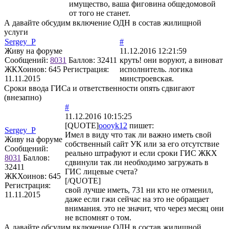
имущество, ваша фиговина общедомовой
от того не станет.
А давайте обсудим включение ОДН в состав жилищной
услуги
Sergey_P
#
Живу на форуме
11.12.2016 12:21:59
Сообщений:
8031
Баллов:
32411
круть! они воруют, а виноват
ЖКХоинов: 645
Регистрация:
исполнитель. логика
11.11.2015
минстроевская.
Сроки ввода ГИСа и ответственности опять сдвигают
(внезапно)
#
11.12.2016 10:15:25
[QUOTE]
oooyk12
пишет:
Sergey_P
Имел в виду что так ли важно иметь свой
Живу на форуме
собственный сайт УК или за его отсутствие
Сообщений:
реально штрафуют и если сроки ГИС ЖКХ
8031
Баллов:
сдвинули так ли необходимо загружать в
32411
ГИС лицевые счета?
ЖКХоинов: 645
[/QUOTE]
Регистрация:
свой лучше иметь, 731 ни кто не отменил,
11.11.2015
даже если гжи сейчас на это не обращает
внимания. это не значит, что через месяц они
не вспомнят о том.
А давайте обсудим включение ОДН в состав жилищной