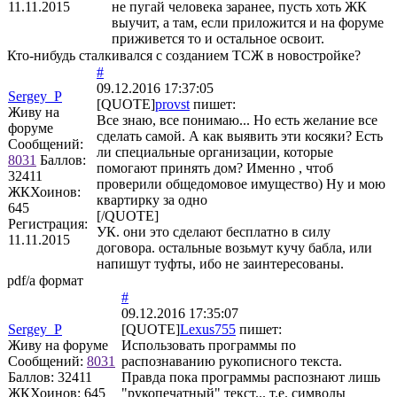
11.11.2015
не пугай человека заранее, пусть хоть ЖК
выучит, а там, если приложится и на форуме
приживется то и остальное освоит.
Кто-нибудь сталкивался с созданием ТСЖ в новостройке?
#
09.12.2016 17:37:05
Sergey_P
[QUOTE]
provst
пишет:
Живу на
Все знаю, все понимаю... Но есть желание все
форуме
сделать самой. А как выявить эти косяки? Есть
Сообщений:
ли специальные организации, которые
8031
Баллов:
помогают принять дом? Именно , чтоб
32411
проверили общедомовое имущество) Ну и мою
ЖКХоинов:
квартирку за одно
645
[/QUOTE]
Регистрация:
УК. они это сделают бесплатно в силу
11.11.2015
договора. остальные возьмут кучу бабла, или
напишут туфты, ибо не заинтересованы.
pdf/a формат
#
09.12.2016 17:35:07
Sergey_P
[QUOTE]
Lexus755
пишет:
Живу на форуме
Использовать программы по
Сообщений:
8031
распознаванию рукописного текста.
Баллов:
32411
Правда пока программы распознают лишь
ЖКХоинов: 645
"рукопечатный" текст... т.е. символы