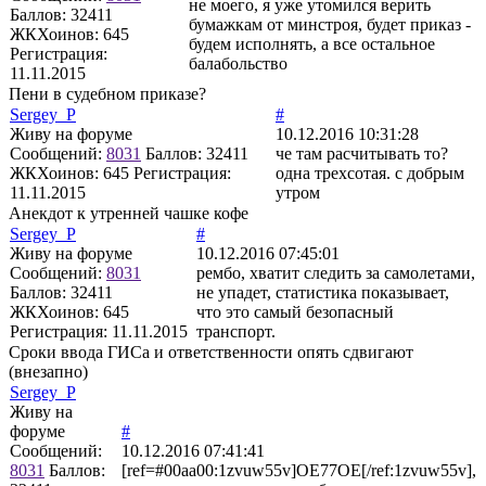
не моего, я уже утомился верить
Баллов:
32411
бумажкам от минстроя, будет приказ -
ЖКХоинов: 645
будем исполнять, а все остальное
Регистрация:
балабольство
11.11.2015
Пени в судебном приказе?
Sergey_P
#
Живу на форуме
10.12.2016 10:31:28
Сообщений:
8031
Баллов:
32411
че там расчитывать то?
ЖКХоинов: 645
Регистрация:
одна трехсотая. с добрым
11.11.2015
утром
Анекдот к утренней чашке кофе
Sergey_P
#
Живу на форуме
10.12.2016 07:45:01
Сообщений:
8031
рембо, хватит следить за самолетами,
Баллов:
32411
не упадет, статистика показывает,
ЖКХоинов: 645
что это самый безопасный
Регистрация:
11.11.2015
транспорт.
Сроки ввода ГИСа и ответственности опять сдвигают
(внезапно)
Sergey_P
Живу на
форуме
#
Сообщений:
10.12.2016 07:41:41
8031
Баллов:
[ref=#00aa00:1zvuw55v]OE77OE[/ref:1zvuw55v],