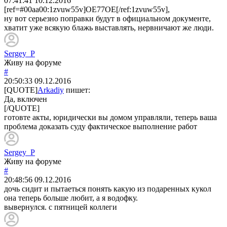
07:41:41
10.12.2016
[ref=#00aa00:1zvuw55v]OE77OE[/ref:1zvuw55v],
ну вот серьезно поправки будут в официальном документе,
хватит уже всякую блажь выставлять, нервничают же люди.
Sergey_P
Живу на форуме
#
20:50:33
09.12.2016
[QUOTE]
Arkadiy
пишет:
Да, включен
[/QUOTE]
готовте акты, юридически вы домом управляли, теперь ваша
проблема доказать суду фактическое выполнение работ
Sergey_P
Живу на форуме
#
20:48:56
09.12.2016
дочь сидит и пытаеться понять какую из подаренных кукол
она теперь больше любит, а я водофку.
вывернулся. с пятницей коллеги