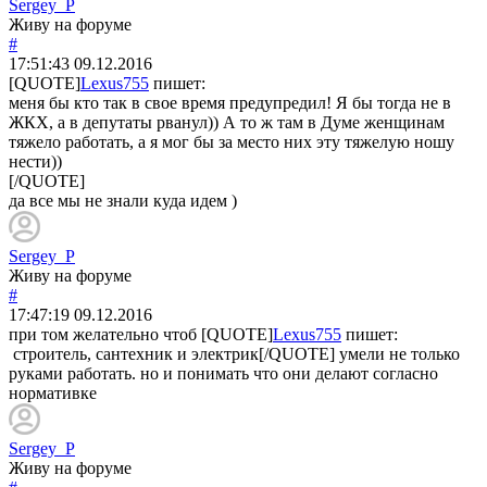
Sergey_P
Живу на форуме
#
17:51:43
09.12.2016
[QUOTE]
Lexus755
пишет:
меня бы кто так в свое время предупредил! Я бы тогда не в
ЖКХ, а в депутаты рванул)) А то ж там в Думе женщинам
тяжело работать, а я мог бы за место них эту тяжелую ношу
нести))
[/QUOTE]
да все мы не знали куда идем )
Sergey_P
Живу на форуме
#
17:47:19
09.12.2016
при том желательно чтоб [QUOTE]
Lexus755
пишет:
строитель, сантехник и электрик[/QUOTE] умели не только
руками работать. но и понимать что они делают согласно
нормативке
Sergey_P
Живу на форуме