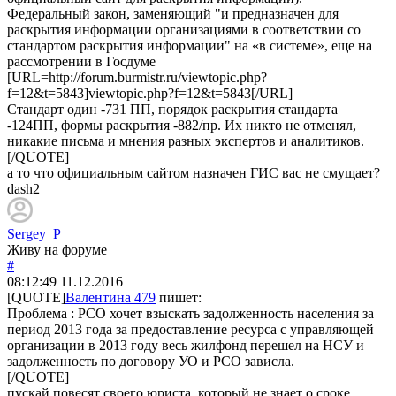
Федеральный закон, заменяющий "и предназначен для
раскрытия информации организациями в соответствии со
стандартом раскрытия информации" на «в системе», еще на
рассмотрении в Госдуме
[URL=http://forum.burmistr.ru/viewtopic.php?
f=12&t=5843]viewtopic.php?f=12&t=5843[/URL]
Стандарт один -731 ПП, порядок раскрытия стандарта
-124ПП, формы раскрытия -882/пр. Их никто не отменял,
никакие письма и мнения разных экспертов и аналитиков.
[/QUOTE]
а то что официальным сайтом назначен ГИС вас не смущает?
dash2
Sergey_P
Живу на форуме
#
08:12:49
11.12.2016
[QUOTE]
Валентина 479
пишет:
Проблема : РСО хочет взыскать задолженность населения за
период 2013 года за предоставление ресурса с управляющей
организации в 2013 году весь жилфонд перешел на НСУ и
задолженность по договору УО и РСО зависла.
[/QUOTE]
пускай повесят своего юриста, который не знает о сроке