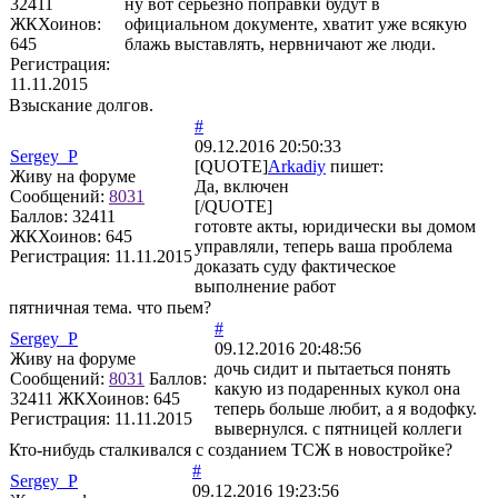
32411
ну вот серьезно поправки будут в
ЖКХоинов:
официальном документе, хватит уже всякую
645
блажь выставлять, нервничают же люди.
Регистрация:
11.11.2015
Взыскание долгов.
#
09.12.2016 20:50:33
Sergey_P
[QUOTE]
Arkadiy
пишет:
Живу на форуме
Да, включен
Сообщений:
8031
[/QUOTE]
Баллов:
32411
готовте акты, юридически вы домом
ЖКХоинов: 645
управляли, теперь ваша проблема
Регистрация:
11.11.2015
доказать суду фактическое
выполнение работ
пятничная тема. что пьем?
#
Sergey_P
09.12.2016 20:48:56
Живу на форуме
дочь сидит и пытаеться понять
Сообщений:
8031
Баллов:
какую из подаренных кукол она
32411
ЖКХоинов: 645
теперь больше любит, а я водофку.
Регистрация:
11.11.2015
вывернулся. с пятницей коллеги
Кто-нибудь сталкивался с созданием ТСЖ в новостройке?
#
Sergey_P
09.12.2016 19:23:56