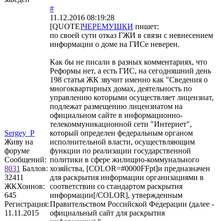
#
11.12.2016 08:19:28
[QUOTE]
ЧЕРЕМУШКИ
пишет:
по своей сути отказ ГЖИ в связи с невнесением
информации о доме на ГИСе неверен.
Как бы не писали в разных комментариях, что
Реформы нет, а есть ГИС, на сегодняшний день
198 статья ЖК звучит именно как "Сведения о
многоквартирных домах, деятельность по
управлению которыми осуществляет лицензиат,
подлежат размещению лицензиатом на
официальном сайте в информационно-
телекоммуникационной сети "Интернет",
Sergey_P
который определен федеральным органом
Живу на
исполнительной власти, осуществляющим
форуме
функции по реализации государственной
Сообщений:
политики в сфере жилищно-коммунального
8031
Баллов:
хозяйства, [COLOR=#0000FFpt]и предназначен
32411
для раскрытия информации организациями в
ЖКХоинов:
соответствии со стандартом раскрытия
645
информации[/COLOR], утвержденным
Регистрация:
Правительством Российской Федерации (далее -
11.11.2015
официальный сайт для раскрытия