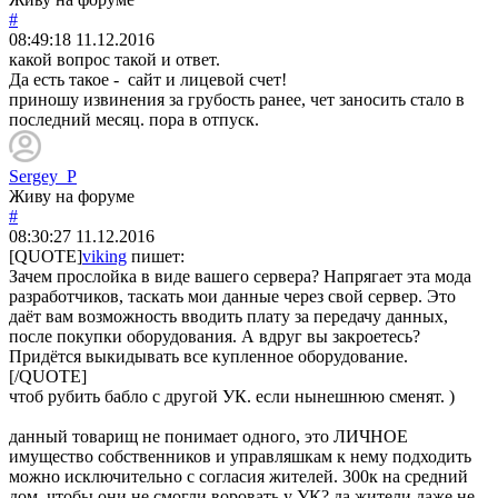
#
08:49:18
11.12.2016
какой вопрос такой и ответ.
Да есть такое - сайт и лицевой счет!
приношу извинения за грубость ранее, чет заносить стало в
последний месяц. пора в отпуск.
Sergey_P
Живу на форуме
#
08:30:27
11.12.2016
[QUOTE]
viking
пишет:
Зачем прослойка в виде вашего сервера? Напрягает эта мода
разработчиков, таскать мои данные через свой сервер. Это
даёт вам возможность вводить плату за передачу данных,
после покупки оборудования. А вдруг вы закроетесь?
Придётся выкидывать все купленное оборудование.
[/QUOTE]
чтоб рубить бабло с другой УК. если нынешнюю сменят. )
данный товарищ не понимает одного, это ЛИЧНОЕ
имущество собственников и управляшкам к нему подходить
можно исключительно с согласия жителей. 300к на средний
дом, чтобы они не смогли воровать у УК? да жители даже не