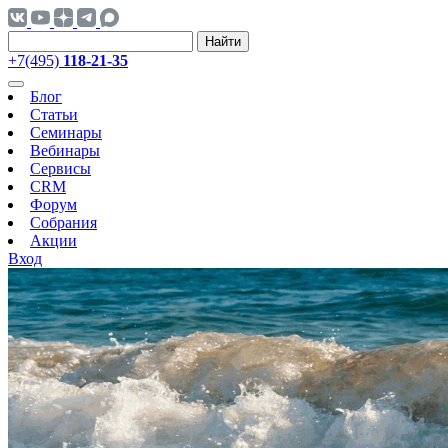
Найти
+7(495)
118-21-35
Блог
Статьи
Семинары
Вебинары
Сервисы
CRM
Форум
Собрания
Акции
Вход