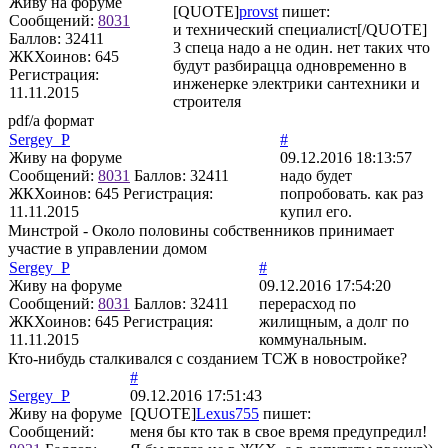
Живу на форуме
[QUOTE]
provst
пишет:
Сообщений:
8031
и технический специалист[/QUOTE]
Баллов:
32411
3 спеца надо а не один. нет таких что
ЖКХоинов: 645
будут разбирацца одновременно в
Регистрация:
инженерке электрики сантехники и
11.11.2015
строителя
pdf/a формат
Sergey_P
#
Живу на форуме
09.12.2016 18:13:57
Сообщений:
8031
Баллов:
32411
надо будет
ЖКХоинов: 645
Регистрация:
попробовать. как раз
11.11.2015
купил его.
Минстрой - Около половины собственников принимает
участие в управлении домом
Sergey_P
#
Живу на форуме
09.12.2016 17:54:20
Сообщений:
8031
Баллов:
32411
перерасход по
ЖКХоинов: 645
Регистрация:
жилищным, а долг по
11.11.2015
коммунальным.
Кто-нибудь сталкивался с созданием ТСЖ в новостройке?
#
Sergey_P
09.12.2016 17:51:43
Живу на форуме
[QUOTE]
Lexus755
пишет:
Сообщений:
меня бы кто так в свое время предупредил!