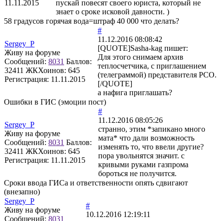
11.11.2015
пускай повесят своего юриста, который не
знает о сроке исковой давности. )
58 градусов горячая вода=штраф 40 000 что делать?
#
11.12.2016 08:08:42
Sergey_P
[QUOTE]
Sasha-kag
пишет:
Живу на форуме
Для этого снимаем архив
Сообщений:
8031
Баллов:
теплосчетчика, с приглашением
32411
ЖКХоинов: 645
(телеграммой) представителя РСО.
Регистрация:
11.11.2015
[/QUOTE]
а нафига приглашать?
Ошибки в ГИС (эмоции пост)
#
11.12.2016 08:05:26
Sergey_P
странно, этим *запикано много
Живу на форуме
мата* что дали возможность
Сообщений:
8031
Баллов:
изменять то, что ввели другие?
32411
ЖКХоинов: 645
пора увольнятся значит. с
Регистрация:
11.11.2015
кривыми руками газпрома
бороться не получится.
Сроки ввода ГИСа и ответственности опять сдвигают
(внезапно)
Sergey_P
#
Живу на форуме
10.12.2016 12:19:11
Сообщений:
8031