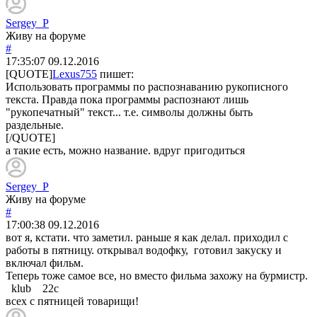
Sergey_P
Живу на форуме
#
17:35:07
09.12.2016
[QUOTE]
Lexus755
пишет:
Использовать программы по распознаванию рукописного
текста. Правда пока программы распознают лишь
"рукопечатный" текст... т.е. символы должны быть
раздельные.
[/QUOTE]
а такие есть, можно название. вдруг пригодиться
Sergey_P
Живу на форуме
#
17:00:38
09.12.2016
вот я, кстати. что заметил. раньше я как делал. приходил с
работы в пятницу. открывал водофку, готовил закуску и
включал фильм.
Теперь тоже самое все, но вместо фильма захожу на бурмистр.
klub 22с
всех с пятницей товарищи!