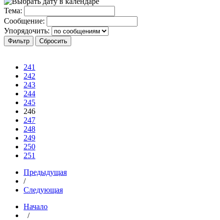
Тема:
Сообщение:
Упорядочить:
241
242
243
244
245
246
247
248
249
250
251
Предыдущая
/
Следующая
Начало
/