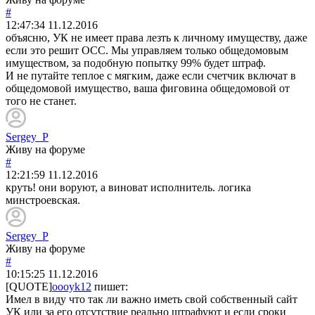
#
12:47:34
11.12.2016
объясню, УК не имеет права лезть к личному имуществу, даже
если это решит ОСС. Мы управляем только общедомовым
имуществом, за подобную попытку 99% будет штраф.
И не путайте теплое с мягким, даже если счетчик включат в
общедомовой имущество, ваша фиговина общедомовой от
того не станет.
Sergey_P
Живу на форуме
#
12:21:59
11.12.2016
круть! они воруют, а виноват исполнитель. логика
минстроевская.
Sergey_P
Живу на форуме
#
10:15:25
11.12.2016
[QUOTE]
oooyk12
пишет:
Имел в виду что так ли важно иметь свой собственный сайт
УК или за его отсутствие реально штрафуют и если сроки