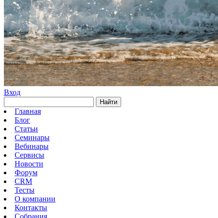
Вход
Найти
Главная
Блог
Статьи
Семинары
Вебинары
Сервисы
Новости
Форум
CRM
Тесты
О компании
Контакты
Собрания