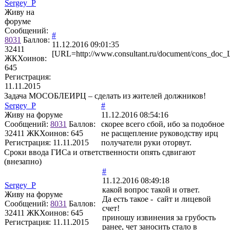
Sergey_P
Живу на
форуме
Сообщений:
#
8031
Баллов:
11.12.2016 09:01:35
32411
[URL=http://www.consultant.ru/document/cons_doc
ЖКХоинов:
645
Регистрация:
11.11.2015
Задача МОСОБЛЕИРЦ – сделать из жителей должников!
Sergey_P
#
Живу на форуме
11.12.2016 08:54:16
Сообщений:
8031
Баллов:
скорее всего сбой, ибо за подобное
32411
ЖКХоинов: 645
не расщепление руководству ирц
Регистрация:
11.11.2015
получатели руки оторвут.
Сроки ввода ГИСа и ответственности опять сдвигают
(внезапно)
#
11.12.2016 08:49:18
Sergey_P
какой вопрос такой и ответ.
Живу на форуме
Да есть такое - сайт и лицевой
Сообщений:
8031
Баллов:
счет!
32411
ЖКХоинов: 645
приношу извинения за грубость
Регистрация:
11.11.2015
ранее, чет заносить стало в