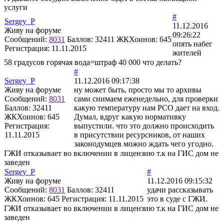
услуги
#
Sergey_P
11.12.2016
Живу на форуме
09:26:22
Сообщений:
8031
Баллов:
32411
ЖКХоинов: 645
опять набег
Регистрация:
11.11.2015
жителей
58 градусов горячая вода=штраф 40 000 что делать?
#
Sergey_P
11.12.2016 09:17:38
Живу на форуме
ну может быть, просто мы то архивы
Сообщений:
8031
сами снимаем еженедельно, для проверки
Баллов:
32411
какую температуру нам РСО дает на вход.
ЖКХоинов: 645
Думал, вдруг какую нормативку
Регистрация:
выпустили. что это должно происходить
11.11.2015
в присутствии ресурсников, от наших
законодумцев можно ждать чего угодно.
ГЖИ отказывает во включении в лицензию т.к на ГИС дом не
заведен
Sergey_P
#
Живу на форуме
11.12.2016 09:15:32
Сообщений:
8031
Баллов:
32411
удачи рассказывать
ЖКХоинов: 645
Регистрация:
11.11.2015
это в суде с ГЖИ.
ГЖИ отказывает во включении в лицензию т.к на ГИС дом не
заведен