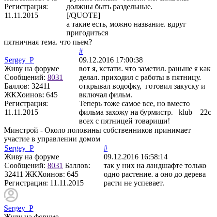
Регистрация:
должны быть раздельные.
11.11.2015
[/QUOTE]
а такие есть, можно название. вдруг
пригодиться
пятничная тема. что пьем?
#
Sergey_P
09.12.2016 17:00:38
Живу на форуме
вот я, кстати. что заметил. раньше я как
Сообщений:
8031
делал. приходил с работы в пятницу.
Баллов:
32411
открывал водофку, готовил закуску и
ЖКХоинов: 645
включал фильм.
Регистрация:
Теперь тоже самое все, но вместо
11.11.2015
фильма захожу на бурмистр. klub 22с
всех с пятницей товарищи!
Минстрой - Около половины собственников принимает
участие в управлении домом
Sergey_P
#
Живу на форуме
09.12.2016 16:58:14
Сообщений:
8031
Баллов:
так у них на ландшафте только
32411
ЖКХоинов: 645
одно растение. а оно до дерева
Регистрация:
11.11.2015
расти не успевает.
Sergey_P
Живу на форуме