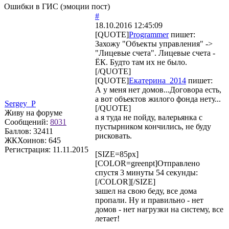
Ошибки в ГИС (эмоции пост)
#
18.10.2016 12:45:09
[QUOTE]
Programmer
пишет:
Захожу "Объекты управления" ->
"Лицевые счета". Лицевые счета -
ЁК. Будто там их не было.
[/QUOTE]
[QUOTE]
Екатерина_2014
пишет:
А у меня нет домов...Договора есть,
а вот объектов жилого фонда нету...
Sergey_P
[/QUOTE]
Живу на форуме
а я туда не пойду, валерьянка с
Сообщений:
8031
пустырником кончились, не буду
Баллов:
32411
рисковать.
ЖКХоинов: 645
Регистрация:
11.11.2015
[SIZE=85px]
[COLOR=greenpt]Отправлено
спустя 3 минуты 54 секунды:
[/COLOR][/SIZE]
зашел на свою беду, все дома
пропали. Ну и правильно - нет
домов - нет нагрузки на систему, все
летает!