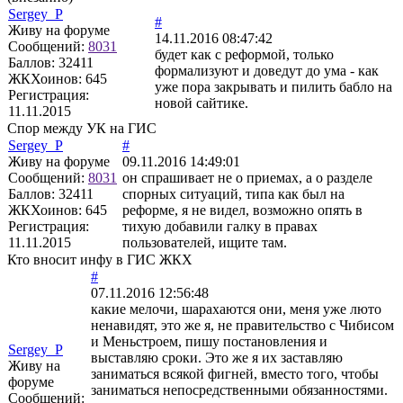
Sergey_P
#
Живу на форуме
14.11.2016 08:47:42
Сообщений:
8031
будет как с реформой, только
Баллов:
32411
формализуют и доведут до ума - как
ЖКХоинов: 645
уже пора закрывать и пилить бабло на
Регистрация:
новой сайтике.
11.11.2015
Спор между УК на ГИС
Sergey_P
#
Живу на форуме
09.11.2016 14:49:01
Сообщений:
8031
он спрашивает не о приемах, а о разделе
Баллов:
32411
спорных ситуаций, типа как был на
ЖКХоинов: 645
реформе, я не видел, возможно опять в
Регистрация:
тихую добавили галку в правах
11.11.2015
пользователей, ищите там.
Кто вносит инфу в ГИС ЖКХ
#
07.11.2016 12:56:48
какие мелочи, шарахаются они, меня уже люто
ненавидят, это же я, не правительство с Чибисом
и Меньстроем, пишу постановления и
Sergey_P
выставляю сроки. Это же я их заставляю
Живу на
заниматься всякой фигней, вместо того, чтобы
форуме
заниматься непосредственными обязанностями.
Сообщений: