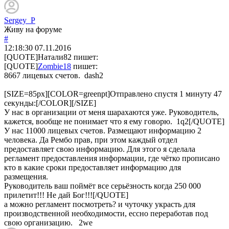
Sergey_P
Живу на форуме
#
12:18:30
07.11.2016
[QUOTE]
Натали82
пишет:
[QUOTE]
Zombie18
пишет:
8667 лицевых счетов. dash2
[SIZE=85px][COLOR=greenpt]Отправлено спустя 1 минуту 47
секунды:[/COLOR][/SIZE]
У нас в организации от меня шарахаются уже. Руководитель,
кажется, вообще не понимает что я ему говорю. 1q2[/QUOTE]
У нас 11000 лицевых счетов. Размещают информацию 2
человека. Да Рембо прав, при этом каждый отдел
предоставляет свою информацию. Для этого я сделала
регламент предоставления информации, где чётко прописано
кто в какие сроки предоставляет информацию для
размещения.
Руководитель ваш поймёт все серьёзность когда 250 000
прилетит!!! Не дай Бог!!![/QUOTE]
а можно регламент посмотреть? и чуточку украсть для
производственной необходимости, ессно переработав под
свою организацию. 2we