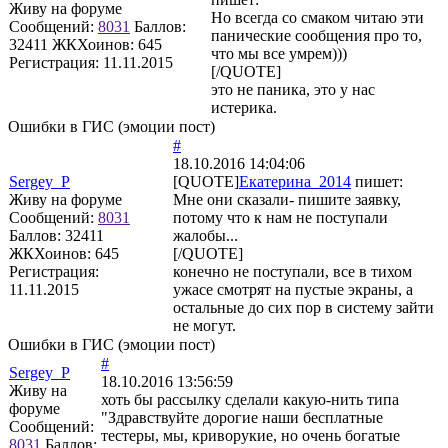
Живу на форуме
Но всегда со смаком читаю эти
Сообщений:
8031
Баллов:
панические сообщения про то,
32411
ЖКХоинов: 645
что мы все умрем)))
Регистрация:
11.11.2015
[/QUOTE]
это не паника, это у нас
истерика.
Ошибки в ГИС (эмоции пост)
#
18.10.2016 14:04:06
Sergey_P
[QUOTE]
Екатерина_2014
пишет:
Живу на форуме
Мне они сказали- пишите заявку,
Сообщений:
8031
потому что к нам не поступали
Баллов:
32411
жалобы...
ЖКХоинов: 645
[/QUOTE]
Регистрация:
конечно не поступали, все в тихом
11.11.2015
ужасе смотрят на пустые экраны, а
остальные до сих пор в систему зайти
не могут.
Ошибки в ГИС (эмоции пост)
#
Sergey_P
18.10.2016 13:56:59
Живу на
хоть бы рассылку сделали какую-нить типа
форуме
"Здравствуйте дорогие наши бесплатные
Сообщений:
тестеры, мы, криворукие, но очень богатые
8031
Баллов: