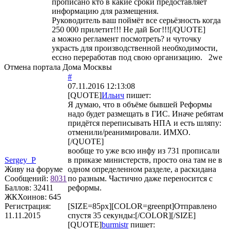
прописано кто в какие сроки предоставляет
информацию для размещения.
Руководитель ваш поймёт все серьёзность когда
250 000 прилетит!!! Не дай Бог!!![/QUOTE]
а можно регламент посмотреть? и чуточку
украсть для производственной необходимости,
ессно переработав под свою организацию. 2we
Отмена портала Дома Москвы
#
07.11.2016 12:13:08
[QUOTE]
Ильич
пишет:
Я думаю, что в объёме бывшей Реформы
надо будет размещать в ГИС. Иначе ребятам
придётся переписывать НПА и есть шляпу:
отменили/реанимировали. ИМХО.
[/QUOTE]
вообще то уже всю инфу из 731 прописали
Sergey_P
в приказе министерств, просто она там не в
Живу на форуме
одном определенном разделе, а раскидана
Сообщений:
8031
по разным. Частично даже переносится с
Баллов:
32411
реформы.
ЖКХоинов: 645
Регистрация:
[SIZE=85px][COLOR=greenpt]Отправлено
11.11.2015
спустя 35 секунды:[/COLOR][/SIZE]
[QUOTE]
burmistr
пишет: