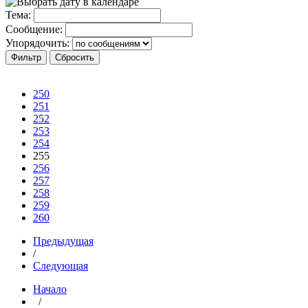
Тема:
Сообщение:
Упорядочить:
250
251
252
253
254
255
256
257
258
259
260
Предыдущая
/
Следующая
Начало
/