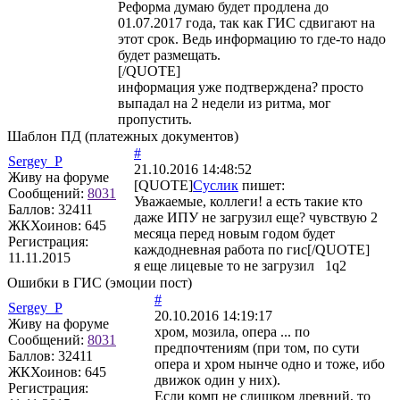
Реформа думаю будет продлена до
01.07.2017 года, так как ГИС сдвигают на
этот срок. Ведь информацию то где-то надо
будет размещать.
[/QUOTE]
информация уже подтверждена? просто
выпадал на 2 недели из ритма, мог
пропустить.
Шаблон ПД (платежных документов)
#
Sergey_P
21.10.2016 14:48:52
Живу на форуме
[QUOTE]
Суслик
пишет:
Сообщений:
8031
Уважаемые, коллеги! а есть такие кто
Баллов:
32411
даже ИПУ не загрузил еще? чувствую 2
ЖКХоинов: 645
месяца перед новым годом будет
Регистрация:
каждодневная работа по гис[/QUOTE]
11.11.2015
я еще лицевые то не загрузил 1q2
Ошибки в ГИС (эмоции пост)
#
Sergey_P
20.10.2016 14:19:17
Живу на форуме
хром, мозила, опера ... по
Сообщений:
8031
предпочтениям (при том, по сути
Баллов:
32411
опера и хром нынче одно и тоже, ибо
ЖКХоинов: 645
движок один у них).
Регистрация:
Если комп не слишком древний, то