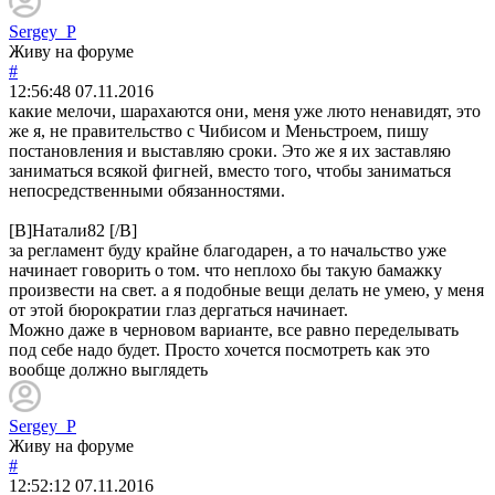
Sergey_P
Живу на форуме
#
12:56:48
07.11.2016
какие мелочи, шарахаются они, меня уже люто ненавидят, это
же я, не правительство с Чибисом и Меньстроем, пишу
постановления и выставляю сроки. Это же я их заставляю
заниматься всякой фигней, вместо того, чтобы заниматься
непосредственными обязанностями.
[B]Натали82 [/B]
за регламент буду крайне благодарен, а то начальство уже
начинает говорить о том. что неплохо бы такую бамажку
произвести на свет. а я подобные вещи делать не умею, у меня
от этой бюрократии глаз дергаться начинает.
Можно даже в черновом варианте, все равно переделывать
под себе надо будет. Просто хочется посмотреть как это
вообще должно выглядеть
Sergey_P
Живу на форуме
#
12:52:12
07.11.2016