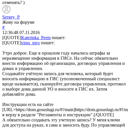
отменять? )
Sergey_P
Живу на форуме
#
12:36:48
07.11.2016
[QUOTE]
Katerinka_Perm
пишет:
[QUOTE]
virus_mvs
пишет:
Утро доброе. Еще в прошлом году начались штрафы за
неразмещение информация в ГИСе. На сейчас обязательно
внести информацию об организации, договорах управления и
домах в управлении.
Создавайте учётную запись для человека, который будет
вносить информацию в ГИС (уполномоченный специалист
вроде называется), сканируйте договора управления, протокол
о выборе дома данной УО и вносите в ГИС их. Затем
добавляйте дома.
Инструкции есть на сайте
[URL=https://dom.gosuslugi.ru/#!/main]https://dom.gosuslugi.ru/#!/
в верху в разделе "Регламенты и инструкции".[/QUOTE]
А обязательно создавать эту учетную запись? У меня ключи
для доступа на руках, я сама и заносить буду. По управляющей