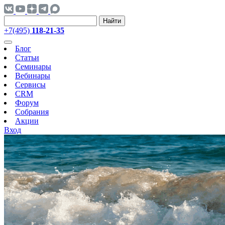
Найти
+7(495)
118-21-35
Блог
Статьи
Семинары
Вебинары
Сервисы
CRM
Форум
Собрания
Акции
Вход