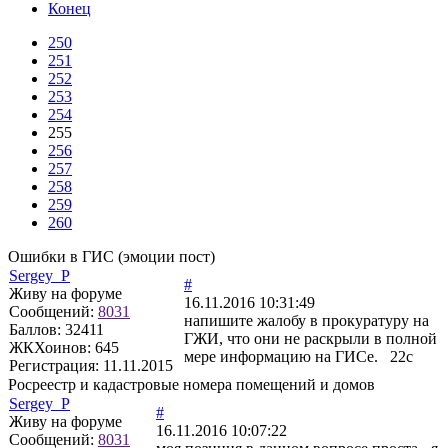
Конец
250
251
252
253
254
255
256
257
258
259
260
Ошибки в ГИС (эмоции пост)
Sergey_P
#
Живу на форуме
16.11.2016 10:31:49
Сообщений:
8031
напишите жалобу в прокуратуру на
Баллов:
32411
ГЖИ, что они не раскрыли в полной
ЖКХоинов: 645
мере информацию на ГИСе. 22с
Регистрация:
11.11.2015
Росреестр и кадастровые номера помещений и домов
Sergey_P
#
Живу на форуме
16.11.2016 10:07:22
Сообщений:
8031