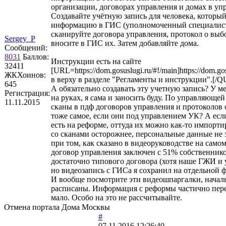
организации, договорах управления и домах в уп
Создавайте учётную запись для человека, который
информацию в ГИС (уполномоченный специалист 
сканируйте договора управления, протокол о выб
Sergey_P
вносите в ГИС их. Затем добавляйте дома.
Сообщений:
8031
Баллов:
Инструкции есть на сайте
32411
[URL=https://dom.gosuslugi.ru/#!/main]https://dom.go
ЖКХоинов:
в верху в разделе "Регламенты и инструкции".[/
645
А обязательно создавать эту учетную запись? У м
Регистрация:
на руках, я сама и заносить буду. По управляюще
11.11.2015
сканы в пдф договоров управления и протоколов
тоже самое, если они под управлением УК? А если
есть на реформе, оттуда их можно как-то импорт
со сканами осторожнее, персональные данные не 
при том, как сказано в видеоруководстве на само
договор управления заключен с 51% собственнико
достаточно типового договора (хотя наше ГЖИ и 
но видеозапись с ГИСа я сохранил на отдельной 
И вообще посмотрите эти видеошпаргалки, начал
расписаны. Информация с реформы частично пере
мало. Особо на это не рассчитывайте.
Отмена портала Дома Москвы
#
07.11.2016 12:26:40