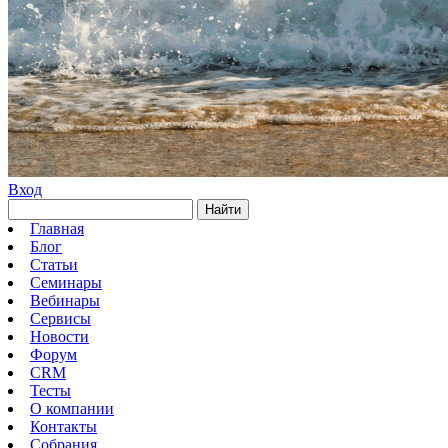
Вход
Найти
Главная
Блог
Статьи
Семинары
Вебинары
Сервисы
Новости
Форум
CRM
Тесты
О компании
Контакты
Собрания