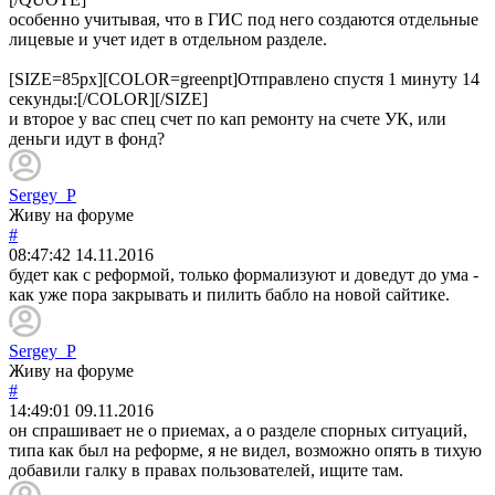
особенно учитывая, что в ГИС под него создаются отдельные
лицевые и учет идет в отдельном разделе.
[SIZE=85px][COLOR=greenpt]Отправлено спустя 1 минуту 14
секунды:[/COLOR][/SIZE]
и второе у вас спец счет по кап ремонту на счете УК, или
деньги идут в фонд?
Sergey_P
Живу на форуме
#
08:47:42
14.11.2016
будет как с реформой, только формализуют и доведут до ума -
как уже пора закрывать и пилить бабло на новой сайтике.
Sergey_P
Живу на форуме
#
14:49:01
09.11.2016
он спрашивает не о приемах, а о разделе спорных ситуаций,
типа как был на реформе, я не видел, возможно опять в тихую
добавили галку в правах пользователей, ищите там.