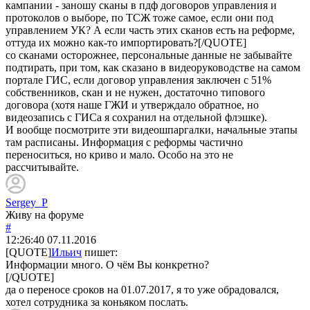
кампании - заношу сканы в пдф договоров управления и
протоколов о выборе, по ТСЖ тоже самое, если они под
управлением УК? А если часть этих сканов есть на реформе,
оттуда их можно как-то импортировать?[/QUOTE]
со сканами осторожнее, персональные данные не забывайте
подтирать, при том, как сказано в видеоруководстве на самом
портале ГИС, если договор управления заключен с 51%
собственников, скан и не нужен, достаточно типового
договора (хотя наше ГЖИ и утверждало обратное, но
видеозапись с ГИСа я сохранил на отдельной флэшке).
И вообще посмотрите эти видеошпаргалки, начальные этапы
там расписаны. Информация с реформы частично
переноситься, но криво и мало. Особо на это не
рассчитывайте.
Sergey_P
Живу на форуме
#
12:26:40
07.11.2016
[QUOTE]
Ильич
пишет:
Информации много. О чём Вы конкретно?
[/QUOTE]
да о переносе сроков на 01.07.2017, я то уже обрадовался,
хотел сотрудника за коньяком послать.