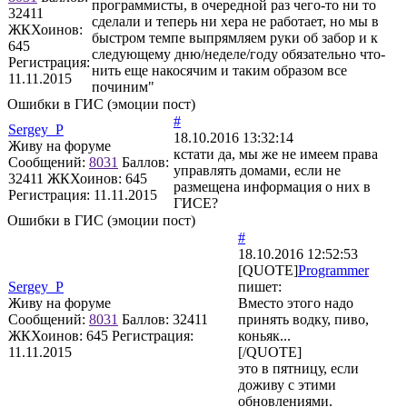
программисты, в очередной раз чего-то ни то
32411
сделали и теперь ни хера не работает, но мы в
ЖКХоинов:
быстром темпе выпрямляем руки об забор и к
645
следующему дню/неделе/году обязательно что-
Регистрация:
нить еще накосячим и таким образом все
11.11.2015
починим"
Ошибки в ГИС (эмоции пост)
#
Sergey_P
18.10.2016 13:32:14
Живу на форуме
кстати да, мы же не имеем права
Сообщений:
8031
Баллов:
управлять домами, если не
32411
ЖКХоинов: 645
размещена информация о них в
Регистрация:
11.11.2015
ГИСЕ?
Ошибки в ГИС (эмоции пост)
#
18.10.2016 12:52:53
[QUOTE]
Programmer
Sergey_P
пишет:
Живу на форуме
Вместо этого надо
Сообщений:
8031
Баллов:
32411
принять водку, пиво,
ЖКХоинов: 645
Регистрация:
коньяк...
11.11.2015
[/QUOTE]
это в пятницу, если
доживу с этими
обновлениями.