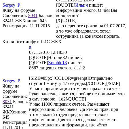
Sergey_P
[QUOTE]
Ильич
пишет:
Живу на форуме
Информации много. О чём Вы
Сообщений:
8031
Баллов:
конкретно?
32411
ЖКХоинов: 645
[/QUOTE]
Регистрация:
11.11.2015
да о переносе сроков на 01.07.2017,
я то уже обрадовался, хотел
сотрудника за коньяком послать.
Кто вносит инфу в ГИС ЖКХ
#
07.11.2016 12:18:30
[QUOTE]
Натали82
пишет:
[QUOTE]
Zombie18
пишет:
8667 лицевых счетов. dash2
[SIZE=85px][COLOR=greenpt]Отправлено
Sergey_P
спустя 1 минуту 47 секунды:[/COLOR][/SIZE]
Живу на
У нас в организации от меня шарахаются уже.
форуме
Руководитель, кажется, вообще не понимает что
Сообщений:
я ему говорю. 1q2[/QUOTE]
8031
Баллов:
У нас 11000 лицевых счетов. Размещают
32411
информацию 2 человека. Да Рембо прав, при
ЖКХоинов:
этом каждый отдел предоставляет свою
645
информацию. Для этого я сделала регламент
Регистрация:
предоставления информации, где чётко
11.11.2015