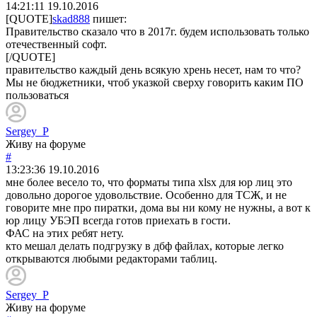
14:21:11
19.10.2016
[QUOTE]
skad888
пишет:
Правительство сказало что в 2017г. будем использовать только
отечественный софт.
[/QUOTE]
правительство каждый день всякую хрень несет, нам то что?
Мы не бюджетники, чтоб указкой сверху говорить каким ПО
пользоваться
Sergey_P
Живу на форуме
#
13:23:36
19.10.2016
мне более весело то, что форматы типа xlsx для юр лиц это
довольно дорогое удовольствие. Особенно для ТСЖ, и не
говорите мне про пиратки, дома вы ни кому не нужны, а вот к
юр лицу УБЭП всегда готов приехать в гости.
ФАС на этих ребят нету.
кто мешал делать подгрузку в дбф файлах, которые легко
открываются любыми редакторами таблиц.
Sergey_P
Живу на форуме