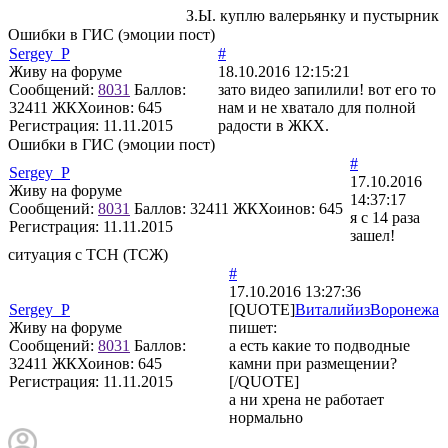
З.Ы. куплю валерьянку и пустырник
Ошибки в ГИС (эмоции пост)
Sergey_P
#
Живу на форуме
18.10.2016 12:15:21
Сообщений:
8031
Баллов:
зато видео запилили! вот его то
32411
ЖКХоинов: 645
нам и не хватало для полной
Регистрация:
11.11.2015
радости в ЖКХ.
Ошибки в ГИС (эмоции пост)
#
Sergey_P
17.10.2016
Живу на форуме
14:37:17
Сообщений:
8031
Баллов:
32411
ЖКХоинов: 645
я с 14 раза
Регистрация:
11.11.2015
зашел!
ситуация с ТСН (ТСЖ)
#
17.10.2016 13:27:36
Sergey_P
[QUOTE]
ВиталийизВоронежа
Живу на форуме
пишет:
Сообщений:
8031
Баллов:
а есть какие то подводные
32411
ЖКХоинов: 645
камни при размещении?
Регистрация:
11.11.2015
[/QUOTE]
а ни хрена не работает
нормально