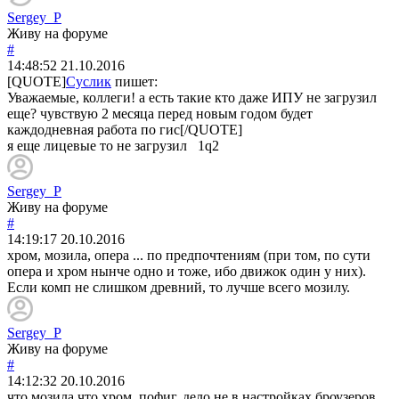
Sergey_P
Живу на форуме
#
14:48:52
21.10.2016
[QUOTE]
Суслик
пишет:
Уважаемые, коллеги! а есть такие кто даже ИПУ не загрузил
еще? чувствую 2 месяца перед новым годом будет
каждодневная работа по гис[/QUOTE]
я еще лицевые то не загрузил 1q2
Sergey_P
Живу на форуме
#
14:19:17
20.10.2016
хром, мозила, опера ... по предпочтениям (при том, по сути
опера и хром нынче одно и тоже, ибо движок один у них).
Если комп не слишком древний, то лучше всего мозилу.
Sergey_P
Живу на форуме
#
14:12:32
20.10.2016
что мозила что хром, пофиг. дело не в настройках броузеров,