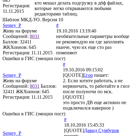
645
кто мешал делать подгрузку в дбф файлах,
Регистрация:
которые легко открываются любыми
11.11.2015
редакторами таблиц.
Шаблон МКД-УО. Версия 10
Sergey_P
#
Живу на форуме
19.10.2016 13:19:40
Сообщений:
8031
необязательные параметры вообще
Баллов:
32411
не рекомендую ни где заполнять
ЖКХоинов: 645
нынче, чую их еще сто раз
Регистрация:
11.11.2015
поменяют
Ошибки в ГИС (эмоции пост)
#
19.10.2016 09:15:02
Sergey_P
[QUOTE]
Егор
пишет:
Живу на форуме
2. Если хотите работать, а не
Сообщений:
8031
Баллов:
нервничать, то работайте в гисе
32411
ЖКХоинов: 645
после полуночи по мск.
Регистрация:
11.11.2015
[/QUOTE]
это просто ДВ еще активно не
подключился наверное )
Ошибки в ГИС (эмоции пост)
#
18.10.2016 15:45:33
[QUOTE]
Давид Сумбуров
Sergey_P
пишет: