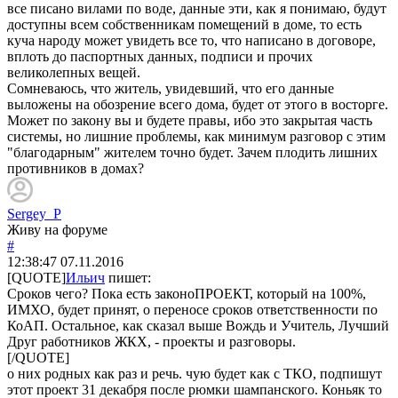
все писано вилами по воде, данные эти, как я понимаю, будут
доступны всем собственникам помещений в доме, то есть
куча народу может увидеть все то, что написано в договоре,
вплоть до паспортных данных, подписи и прочих
великолепных вещей.
Сомневаюсь, что житель, увидевший, что его данные
выложены на обозрение всего дома, будет от этого в восторге.
Может по закону вы и будете правы, ибо это закрытая часть
системы, но лишние проблемы, как минимум разговор с этим
"благодарным" жителем точно будет. Зачем плодить лишних
противников в домах?
Sergey_P
Живу на форуме
#
12:38:47
07.11.2016
[QUOTE]
Ильич
пишет:
Сроков чего? Пока есть законоПРОЕКТ, который на 100%,
ИМХО, будет принят, о переносе сроков ответственности по
КоАП. Остальное, как сказал выше Вождь и Учитель, Лучший
Друг работников ЖКХ, - проекты и разговоры.
[/QUOTE]
о них родных как раз и речь. чую будет как с ТКО, подпишут
этот проект 31 декабря после рюмки шампанского. Коньяк то