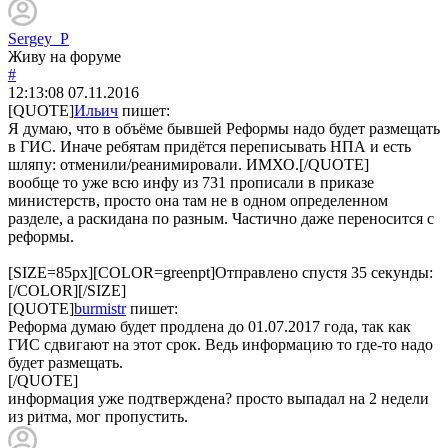
Sergey_P
Живу на форуме
#
12:13:08
07.11.2016
[QUOTE]
Ильич
пишет:
Я думаю, что в объёме бывшей Реформы надо будет размещать
в ГИС. Иначе ребятам придётся переписывать НПА и есть
шляпу: отменили/реанимировали. ИМХО.[/QUOTE]
вообще то уже всю инфу из 731 прописали в приказе
министерств, просто она там не в одном определенном
разделе, а раскидана по разным. Частично даже переносится с
реформы.
[SIZE=85px][COLOR=greenpt]Отправлено спустя 35 секунды:
[/COLOR][/SIZE]
[QUOTE]
burmistr
пишет:
Реформа думаю будет продлена до 01.07.2017 года, так как
ГИС сдвигают на этот срок. Ведь информацию то где-то надо
будет размещать.
[/QUOTE]
информация уже подтверждена? просто выпадал на 2 недели
из ритма, мог пропустить.