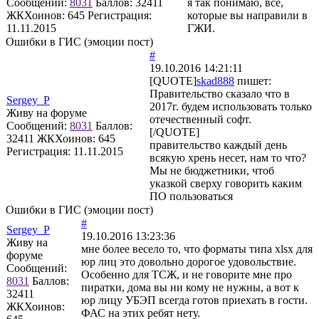
Сообщений:
8031
Баллов:
32411
я так понимаю, все,
ЖКХоинов: 645
Регистрация:
которые вы направили в
11.11.2015
ГЖИ.
Ошибки в ГИС (эмоции пост)
#
19.10.2016 14:21:11
[QUOTE]
skad888
пишет:
Правительство сказало что в
Sergey_P
2017г. будем использовать только
Живу на форуме
отечественный софт.
Сообщений:
8031
Баллов:
[/QUOTE]
32411
ЖКХоинов: 645
правительство каждый день
Регистрация:
11.11.2015
всякую хрень несет, нам то что?
Мы не бюджетники, чтоб
указкой сверху говорить каким
ПО пользоваться
Ошибки в ГИС (эмоции пост)
#
Sergey_P
19.10.2016 13:23:36
Живу на
мне более весело то, что форматы типа xlsx для
форуме
юр лиц это довольно дорогое удовольствие.
Сообщений:
Особенно для ТСЖ, и не говорите мне про
8031
Баллов:
пиратки, дома вы ни кому не нужны, а вот к
32411
юр лицу УБЭП всегда готов приехать в гости.
ЖКХоинов:
ФАС на этих ребят нету.