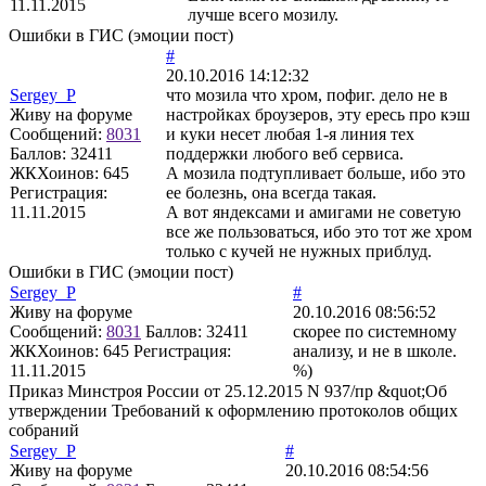
11.11.2015
лучше всего мозилу.
Ошибки в ГИС (эмоции пост)
#
20.10.2016 14:12:32
Sergey_P
что мозила что хром, пофиг. дело не в
Живу на форуме
настройках броузеров, эту ересь про кэш
Сообщений:
8031
и куки несет любая 1-я линия тех
Баллов:
32411
поддержки любого веб сервиса.
ЖКХоинов: 645
А мозила подтупливает больше, ибо это
Регистрация:
ее болезнь, она всегда такая.
11.11.2015
А вот яндексами и амигами не советую
все же пользоваться, ибо это тот же хром
только с кучей не нужных приблуд.
Ошибки в ГИС (эмоции пост)
Sergey_P
#
Живу на форуме
20.10.2016 08:56:52
Сообщений:
8031
Баллов:
32411
скорее по системному
ЖКХоинов: 645
Регистрация:
анализу, и не в школе.
11.11.2015
%)
Приказ Минстроя России от 25.12.2015 N 937/пр &quot;Об
утверждении Требований к оформлению протоколов общих
собраний
Sergey_P
#
Живу на форуме
20.10.2016 08:54:56