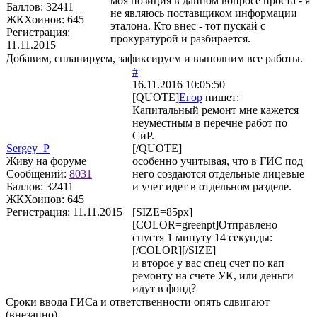
моя позиция в данном вопросе проста - я
Баллов:
32411
не являюсь поставщиком информации
ЖКХоинов: 645
эталона. Кто внес - тот пускай с
Регистрация:
прокуратурой и разбирается.
11.11.2015
Добавим, спланируем, зафиксируем и выполним все работы.
#
16.11.2016 10:05:50
[QUOTE]
Егор
пишет:
Капитальный ремонт мне кажется
неуместным в перечне работ по
СиР.
Sergey_P
[/QUOTE]
Живу на форуме
особенно учитывая, что в ГИС под
Сообщений:
8031
него создаются отдельные лицевые
Баллов:
32411
и учет идет в отдельном разделе.
ЖКХоинов: 645
Регистрация:
11.11.2015
[SIZE=85px]
[COLOR=greenpt]Отправлено
спустя 1 минуту 14 секунды:
[/COLOR][/SIZE]
и второе у вас спец счет по кап
ремонту на счете УК, или деньги
идут в фонд?
Сроки ввода ГИСа и ответственности опять сдвигают
(внезапно)