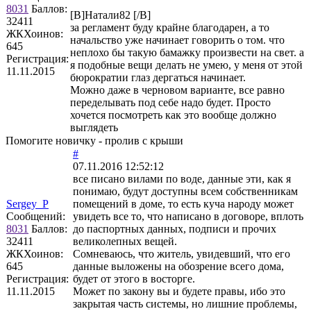
8031
Баллов:
[B]Натали82 [/B]
32411
за регламент буду крайне благодарен, а то
ЖКХоинов:
начальство уже начинает говорить о том. что
645
неплохо бы такую бамажку произвести на свет. а
Регистрация:
я подобные вещи делать не умею, у меня от этой
11.11.2015
бюрократии глаз дергаться начинает.
Можно даже в черновом варианте, все равно
переделывать под себе надо будет. Просто
хочется посмотреть как это вообще должно
выглядеть
Помогите новичку - пролив с крыши
#
07.11.2016 12:52:12
все писано вилами по воде, данные эти, как я
понимаю, будут доступны всем собственникам
Sergey_P
помещений в доме, то есть куча народу может
Сообщений:
увидеть все то, что написано в договоре, вплоть
8031
Баллов:
до паспортных данных, подписи и прочих
32411
великолепных вещей.
ЖКХоинов:
Сомневаюсь, что житель, увидевший, что его
645
данные выложены на обозрение всего дома,
Регистрация:
будет от этого в восторге.
11.11.2015
Может по закону вы и будете правы, ибо это
закрытая часть системы, но лишние проблемы,