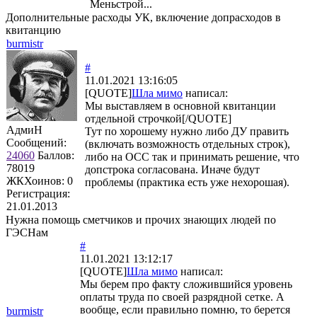
Меньстрой...
Дополнительные расходы УК, включение допрасходов в
квитанцию
burmistr
#
11.01.2021 13:16:05
[QUOTE]
Шла мимо
написал:
Мы выставляем в основной квитанции
отдельной строчкой[/QUOTE]
АдмиН
Тут по хорошему нужно либо ДУ править
Сообщений:
(включать возможность отдельных строк),
24060
Баллов:
либо на ОСС так и принимать решение, что
78019
допстрока согласована. Иначе будут
ЖКХоинов: 0
проблемы (практика есть уже нехорошая).
Регистрация:
21.01.2013
Нужна помощь сметчиков и прочих знающих людей по
ГЭСНам
#
11.01.2021 13:12:17
[QUOTE]
Шла мимо
написал:
Мы берем про факту сложившийся уровень
оплаты труда по своей разрядной сетке. А
вообще, если правильно помню, то берется
burmistr