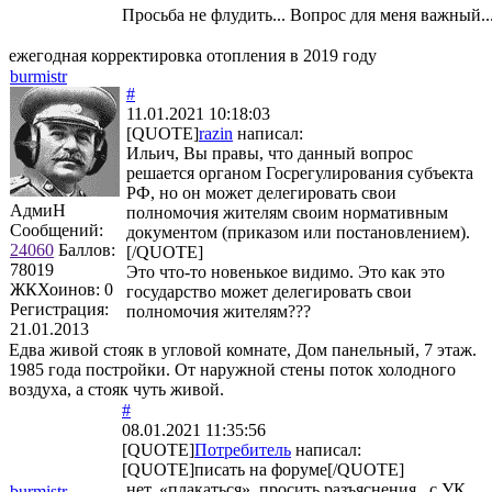
Просьба не флудить... Вопрос для меня важный..
ежегодная корректировка отопления в 2019 году
burmistr
#
11.01.2021 10:18:03
[QUOTE]
razin
написал:
Ильич, Вы правы, что данный вопрос
решается органом Госрегулирования субъекта
РФ, но он может делегировать свои
АдмиН
полномочия жителям своим нормативным
Сообщений:
документом (приказом или постановлением).
24060
Баллов:
[/QUOTE]
78019
Это что-то новенькое видимо. Это как это
ЖКХоинов: 0
государство может делегировать свои
Регистрация:
полномочия жителям???
21.01.2013
Едва живой стояк в угловой комнате, Дом панельный, 7 этаж.
1985 года постройки. От наружной стены поток холодного
воздуха, а стояк чуть живой.
#
08.01.2021 11:35:56
[QUOTE]
Потребитель
написал:
[QUOTE]писать на форуме[/QUOTE]
нет, «плакаться», просить разъяснения, с УК
burmistr