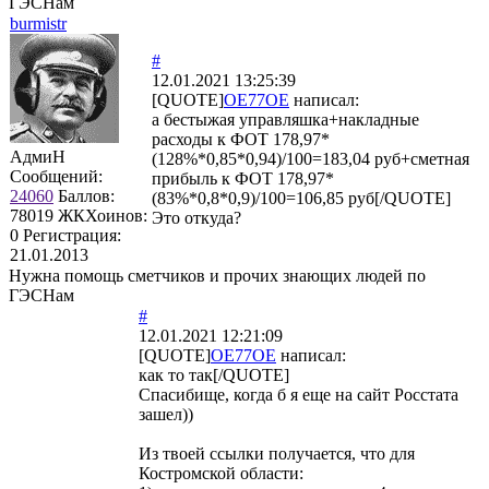
ГЭСНам
burmistr
#
12.01.2021 13:25:39
[QUOTE]
OE77OE
написал:
а бестыжая управляшка+накладные
расходы к ФОТ 178,97*
АдмиН
(128%*0,85*0,94)/100=183,04 руб+сметная
Сообщений:
прибыль к ФОТ 178,97*
24060
Баллов:
(83%*0,8*0,9)/100=106,85 руб[/QUOTE]
78019
ЖКХоинов:
Это откуда?
0
Регистрация:
21.01.2013
Нужна помощь сметчиков и прочих знающих людей по
ГЭСНам
#
12.01.2021 12:21:09
[QUOTE]
OE77OE
написал:
как то так[/QUOTE]
Спасибище, когда б я еще на сайт Росстата
зашел))
Из твоей ссылки получается, что для
Костромской области: