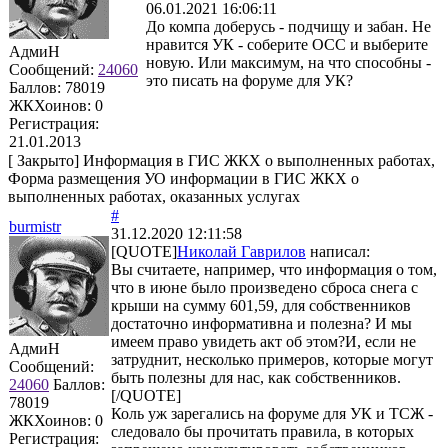
06.01.2021 16:06:11
До компа доберусь - подчищу и забан. Не
нравится УК - соберите ОСС и выберите
АдмиН
новую. Или максимум, на что способны -
Сообщений:
24060
это писать на форуме для УК?
Баллов:
78019
ЖКХоинов: 0
Регистрация:
21.01.2013
[
Закрыто
]
Информация в ГИС ЖКХ о выполненных работах,
Форма размещения УО информации в ГИС ЖКХ о
выполненных работах, оказанных услугах
#
burmistr
31.12.2020 12:11:58
[QUOTE]
Николай Гаврилов
написал:
Вы считаете, например, что информация о том,
что в июне было произведено сброса снега с
крыши на сумму 601,59, для собственников
достаточно информативна и полезна? И мы
имеем право увидеть акт об этом?И, если не
АдмиН
затруднит, несколько примеров, которые могут
Сообщений:
быть полезны для нас, как собственников.
24060
Баллов:
[/QUOTE]
78019
Коль уж зарегались на форуме для УК и ТСЖ -
ЖКХоинов: 0
следовало бы прочитать правила, в которых
Регистрация: