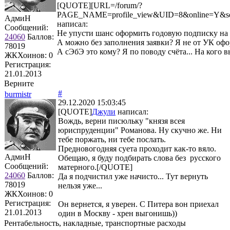
[QUOTE][URL=/forum/?
PAGE_NAME=profile_view&UID=8&online=Y
АдмиН
написал:
Сообщений:
Не упусти шанс оформить годовую подписку на
24060
Баллов:
А можно без заполнения заявки? Я не от УК офо
78019
А сЭбЭ это кому? Я по поводу счёта... На кого в
ЖКХоинов: 0
Регистрация:
21.01.2013
Верните
#
burmistr
29.12.2020 15:03:45
[QUOTE]
Джули
написал:
Вождь, верни писюльку "князя всея
юриспруденции" Романова. Ну скучно же. Ни
тебе поржать, ни тебе послать.
Предновогодняя суета проходит как-то вяло.
АдмиН
Обещаю, я буду подбирать слова без русского
Сообщений:
матерного.[/QUOTE]
24060
Баллов:
Да я подчистил уже начисто... Тут вернуть
78019
нельзя уже...
ЖКХоинов: 0
Регистрация:
Он вернется, я уверен. С Питера вон приехал
21.01.2013
один в Москву - хрен выгонишь))
Рентабельность, накладные, транспортные расходы