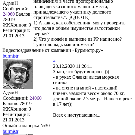
назначения) в части пропорционально
АдмиН
площади указанного машино-места,
Сообщений:
принадлежащего участнику долевого
24060
Баллов:
строительства.". [/QUOTE]
78019
1) А как я, как собственник, могу проверить,
ЖКХоинов: 0
что доля в общем имуществе автостоянки
Регистрация:
верная?
21.01.2013
2) Что у людей в выписке из РР написано?
Тупо площадь машиноместа?
Видеопоздравление от компании «Бурмистр.ру»
burmistr
#
28.12.2020 11:20:11
Знаю, что будут вопросы)))
- в руках Славки лысая морская
свинка
- на стене на мной - настоящий
АдмиН
бивень мамонта весом около 70 кг,
Сообщений:
24060
длиной около 2.3 метра. Нашел в реке
Баллов:
78019
в 17 лет))
ЖКХоинов: 0
Регистрация:
Всех с наступающим...
21.01.2013
Онлайн-планерка №30
burmistr