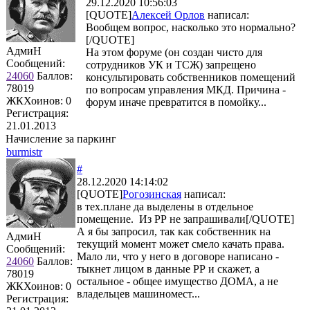
29.12.2020 10:56:03
[QUOTE]
Алексей Орлов
написал:
Вообщем вопрос, насколько это нормально?
[/QUOTE]
АдмиН
На этом форуме (он создан чисто для
Сообщений:
сотрудников УК и ТСЖ) запрещено
24060
Баллов:
консультировать собственников помещений
78019
по вопросам управления МКД. Причина -
ЖКХоинов: 0
форум иначе превратится в помойку...
Регистрация:
21.01.2013
Начисление за паркинг
burmistr
#
28.12.2020 14:14:02
[QUOTE]
Рогозинская
написал:
в тех.плане да выделены в отдельное
помещение. Из РР не запрашивали[/QUOTE]
А я бы запросил, так как собственник на
АдмиН
текущий момент может смело качать права.
Сообщений:
Мало ли, что у него в договоре написано -
24060
Баллов:
тыкнет лицом в данные РР и скажет, а
78019
остальное - общее имущество ДОМА, а не
ЖКХоинов: 0
владельцев машиномест...
Регистрация: