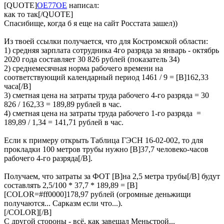
[QUOTE]
OE77OE
написал:
как то так[/QUOTE]
Спасибище, когда б я еще на сайт Росстата зашел))
Из твоей ссылки получается, что для Костромской области:
1) средняя зарплата сотрудника 4го разряда за январь - октябрь
2020 года составляет 30 826 рублей (показатель З4)
2) среднемесячная норма рабочего времени на
соответствующий календарный период 1461 / 9 = [B]162,33
часа[/B]
3) сметная цена на затраты труда рабочего 4-го разряда = 30
826 / 162,33 = 189,89 рублей в час.
4) сметная цена на затраты труда рабочего 1-го разряда =
189,89 / 1,34 = 141,71 рублей в час.
Если к примеру открыть Таблица ГЭСН 16-02-002, то для
прокладки 100 метров трубы нужно [B]37,7 человеко-часов
рабочего 4-го разряда[/B].
Получаем, что затраты за ФОТ [B]на 2,5 метра трубы[/B] будут
составлять 2,5/100 * 37,7 * 189,89 = [B]
[COLOR=#ff0000]178,97 рублей (огромные деньжищи
получаются... Сарказм если что...).
[/COLOR][/B]
С другой стороны - всё, как завещал Меньстрой...