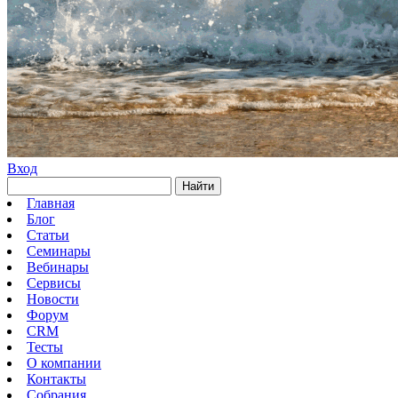
Вход
Найти
Главная
Блог
Статьи
Семинары
Вебинары
Сервисы
Новости
Форум
CRM
Тесты
О компании
Контакты
Собрания