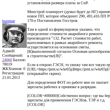
установления размера платы за СиР.
Минстрой планирует (думал будет до НГ) приня
новое ПП, которое объединит 290, 491,416 ПП 
170-е Постановлени Госстроя.
burmistr
Там в одной из формулировок указано, что
определение стоимости аварийного ремонта
производится "132. Расчет стоимости работ,
выполняемых в рамках аварийного ремонта,
осуществляется на основании сметы,
АдмиН
[B]выполненной согласно Основам ценообразов
Сообщений:
в строительстве[/B]".
24060
Баллов:
78019
Если я открою ГЭСН, то увижу там вот такую е
ЖКХоинов: 0
[URL=https://prnt.sc/wkr65p]https://prnt.sc/wkr65p
Регистрация:
(открывайте скрин).
21.01.2013
Для определения ФОТ по работе мне не хватает
зарплаты рабочих в привязке в разрядам.
[COLOR=#ff0000]Собственно вопрос: где вы бер
зарплаты для применения ГЭСНов, ТЭР и т.д.
[/COLOR]