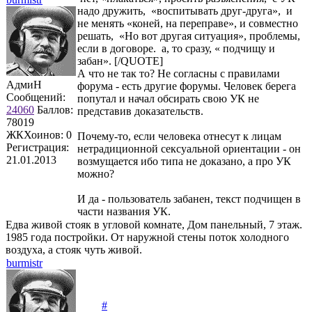
надо дружить, «воспитывать друг-друга», и
не менять «коней, на переправе», и совместно
решать, «Но вот другая ситуация», проблемы,
если в договоре. а, то сразу, « подчищу и
забан». [/QUOTE]
А что не так то? Не согласны с правилами
АдмиН
форума - есть другие форумы. Человек берега
Сообщений:
попутал и начал обсирать свою УК не
24060
Баллов:
представив доказательств.
78019
ЖКХоинов: 0
Почему-то, если человека отнесут к лицам
Регистрация:
нетрадиционной сексуальной ориентации - он
21.01.2013
возмущается ибо типа не доказано, а про УК
можно?
И да - пользователь забанен, текст подчищен в
части названия УК.
Едва живой стояк в угловой комнате, Дом панельный, 7 этаж.
1985 года постройки. От наружной стены поток холодного
воздуха, а стояк чуть живой.
burmistr
#