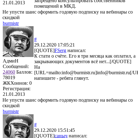
запрещено консультировать собственников
21.01.2013
помещений в МКД.
Не упусти шанс оформить годовую подписку на вебинары со
скидкой
burmistr
#
29.12.2020 17:05:21
[QUOTE]
FSerg
написал:
К стати о счёте. Его я три месяца как оплатил, а
АдмиН
закрывающих документов всё нет...[/QUOTE]
Сообщений:
На
24060
Баллов:
[URL=mailto:info@burmistr.ru]info@burmistr.ru[/U
78019
напишите - ребята глянут.
ЖКХоинов: 0
Регистрация:
21.01.2013
Не упусти шанс оформить годовую подписку на вебинары со
скидкой
burmistr
#
29.12.2020 15:51:45
[QUOTE]
саныч
написал: