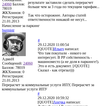
результате заставили сделать перерасчет
24060
Баллов:
больше чем за 3 года по текущим тарифам...
78019
ЖКХоинов: 0
Так что осторожнее. Авторы статей
Регистрация:
ответственности никакой не несут...
21.01.2013
Начисление за паркинг
burmistr
#
29.12.2020 11:00:54
[QUOTE]
Ильич
написал:
Что там покупали - никого не
интересует. В РР собственность -
АдмиН
машиноместо (а не доля в паркинге!).
Сообщений:
24060
Это и есть документ. [/QUOTE]
Баллов:
78019
Сказал - как отрезал)))
ЖКХоинов: 0
Регистрация:
21.01.2013
Перерасчет за коммунальные услуги ИПУ, Перерасчет за
коммунальные услуги ИПУ
#
29.12.2020 10:59:32
[QUOTE]
Анечка
написал: