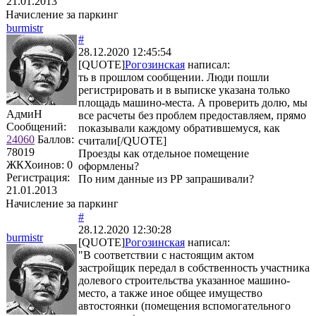
21.01.2013
Начисление за паркинг
burmistr
#
28.12.2020 12:45:54
[QUOTE]
Рогозинская
написал:
ть в прошлом сообщении. Люди пошли
регистрировать и в выписке указана только
площадь машино-места. А проверить долю, мы
АдмиН
все расчеты без проблем предоставляем, прямо
Сообщений:
показывали каждому обратившемуся, как
24060
Баллов:
считали[/QUOTE]
78019
Проезды как отдельное помещение
ЖКХоинов: 0
оформлены?
Регистрация:
По ним данные из РР запрашивали?
21.01.2013
Начисление за паркинг
#
28.12.2020 12:30:28
burmistr
[QUOTE]
Рогозинская
написал:
"В соответствии с настоящим актом
застройщик передал в собственность участника
долевого строительства указанное машино-
место, а также иное общее имущество
автостоянки (помещения вспомогательного