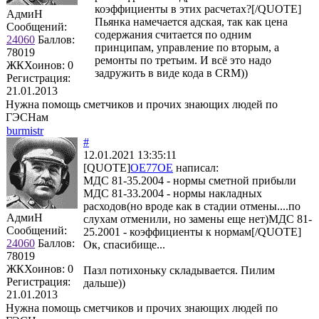
коэффициенты в этих расчетах?[/QUOTE]
АдмиН
Пьянка намечается адская, так как цена
Сообщений:
содержания считается по одним
24060
Баллов:
принципам, управление по вторым, а
78019
ремонты по третьим. И всё это надо
ЖКХоинов: 0
задружить в виде кода в CRM))
Регистрация:
21.01.2013
Нужна помощь сметчиков и прочих знающих людей по
ГЭСНам
burmistr
#
12.01.2021 13:35:11
[QUOTE]
OE77OE
написал:
МДС 81-35.2004 - нормы сметной прибыли
МДС 81-33.2004 - нормы накладных
расходов(но вроде как в стадии отмены....по
АдмиН
слухам отменили, но замены еще нет)МДС 81-
Сообщений:
25.2001 - коэффициенты к нормам[/QUOTE]
24060
Баллов:
Ок, спасибище...
78019
ЖКХоинов: 0
Пазл потихоньку складывается. Пилим
Регистрация:
дальше))
21.01.2013
Нужна помощь сметчиков и прочих знающих людей по