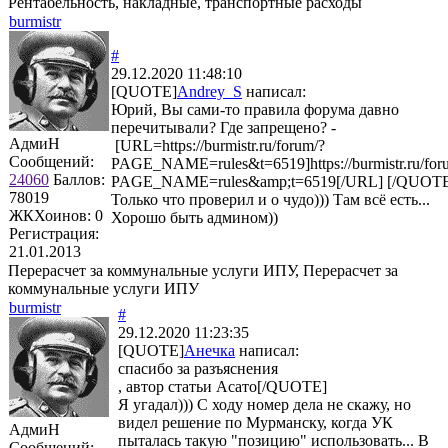
Рентабельность, накладные, транспортные расходы
burmistr
#
29.12.2020 11:48:10
[QUOTE]
Andrey_S
написал:
Юрий, Вы сами-то правила форума давно
перечитывали? Где запрещено? -
АдмиН
[URL=https://burmistr.ru/forum/?
Сообщений:
PAGE_NAME=rules&t=6519]https://burmistr.ru/for
24060
Баллов:
PAGE_NAME=rules&amp;t=6519[/URL] [/QUOT
78019
Только что проверил и о чудо))) Там всё есть...
ЖКХоинов: 0
Хорошо быть админом))
Регистрация:
21.01.2013
Перерасчет за коммунальные услуги ИПУ, Перерасчет за
коммунальные услуги ИПУ
burmistr
#
29.12.2020 11:23:35
[QUOTE]
Анечка
написал:
спасибо за разъяснения
, автор статьи Асато[/QUOTE]
Я угадал))) С ходу номер дела не скажу, но
видел решение по Мурманску, когда УК
АдмиН
пыталась такую "позицию" использовать... В
Сообщений: