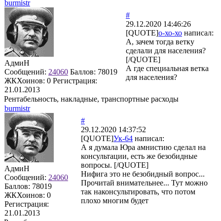
burmistr
#
29.12.2020 14:46:26
[QUOTE]
о-хо-хо
написал:
А, зачем тогда ветку
сделали для населения?
[/QUOTE]
АдмиН
А где специальная ветка
Сообщений:
24060
Баллов:
78019
для населения?
ЖКХоинов: 0
Регистрация:
21.01.2013
Рентабельность, накладные, транспортные расходы
burmistr
#
29.12.2020 14:37:52
[QUOTE]
Ук-64
написал:
А я думала Юра амнистию сделал на
консультации, есть же безобидные
вопросы. [/QUOTE]
АдмиН
Нифига это не безобидный вопрос...
Сообщений:
24060
Прочитай внимательнее... Тут можно
Баллов:
78019
так наконсультировать, что потом
ЖКХоинов: 0
плохо многим будет
Регистрация:
21.01.2013