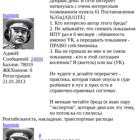
Добрый день! В сети интернет
наткнулась с очень интересным
толкованием пункта 61 Постановления
burmistr
№354,[/QUOTE]
1. Кто интересно автор этого бреда?
2. Не забывайте, что снимать показания
ИПУ раз в 6 месяцев - обязанность
именно УК, а передавать показания -
ПРАВО собственника.
3. Вы не пришли ко мне и не сняли
АдмиН
показания - кто в этой ситуации
Сообщений:
24060
косячник? Я (житель) или вы (УК).
Баллов:
78019
ЖКХоинов: 0
Не чудите и делайте перерасчет -
Регистрация:
практика, которая такие опусы в суде
21.01.2013
разбивает в пух и прах есть в
справочно-правовых системах.
И меньше читайте бреда (я знаю пару
"экспертов", которые двигали эту тему,
но потом ка-то слились).
Рентабельность, накладные, транспортные расходы
burmistr
#