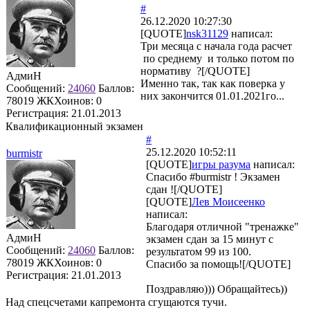
#
26.12.2020 10:27:30
[QUOTE]
nsk31129
написал:
Три месяца с начала года расчет
по среднему и только потом по
нормативу ?[/QUOTE]
АдмиН
Именно так, так как поверка у
Сообщений:
24060
Баллов:
них закончится 01.01.2021го...
78019
ЖКХоинов: 0
Регистрация:
21.01.2013
Квалификационный экзамен
#
25.12.2020 10:52:11
burmistr
[QUOTE]
игры разума
написал:
Спасибо #burmistr ! Экзамен
сдан ![/QUOTE]
[QUOTE]
Лев Моисеенко
написал:
Благодаря отличной "тренажке"
АдмиН
экзамен сдан за 15 минут с
Сообщений:
24060
Баллов:
результатом 99 из 100.
78019
ЖКХоинов: 0
Спасибо за помощь![/QUOTE]
Регистрация:
21.01.2013
Поздравляю))) Обращайтесь))
Над спецсчетами капремонта сгущаются тучи.