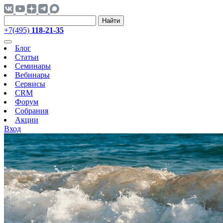
Найти
+7(495)
118-21-35
Блог
Статьи
Семинары
Вебинары
Сервисы
CRM
Форум
Собрания
Акции
Вход