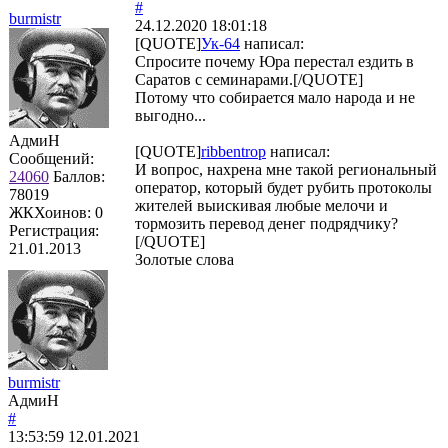
#
burmistr
24.12.2020 18:01:18
[QUOTE]
Ук-64
написал:
Спросите почему Юра перестал ездить в
Саратов с семинарами.[/QUOTE]
Потому что собирается мало народа и не
выгодно...
АдмиН
[QUOTE]
ribbentrop
написал:
Сообщений:
И вопрос, нахрена мне такой региональный
24060
Баллов:
оператор, который будет рубить протоколы
78019
жителей выискивая любые мелочи и
ЖКХоинов: 0
тормозить перевод денег подрядчику?
Регистрация:
[/QUOTE]
21.01.2013
Золотые слова
burmistr
АдмиН
#
13:53:59
12.01.2021