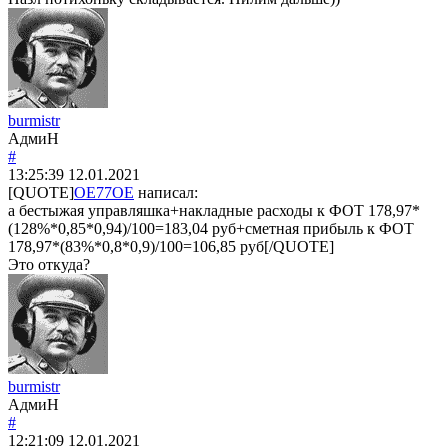
burmistr
АдмиН
#
13:25:39
12.01.2021
[QUOTE]
OE77OE
написал:
а бестыжая управляшка+накладные расходы к ФОТ 178,97*
(128%*0,85*0,94)/100=183,04 руб+сметная прибыль к ФОТ
178,97*(83%*0,8*0,9)/100=106,85 руб[/QUOTE]
Это откуда?
burmistr
АдмиН
#
12:21:09
12.01.2021