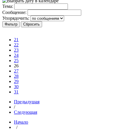
Тема:
Сообщение:
Упорядочить:
21
22
23
24
25
26
27
28
29
30
31
Предыдущая
/
Следующая
Начало
/