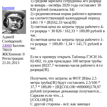
1) средняя зарплата сотрудника 4го разряда
за январь - октябрь 2020 года составляет 30
burmistr
826 рублей (показатель З4)
2) среднемесячная норма рабочего времени
на соответствующий календарный период
1461 / 9 = [B]162,33 часа[/B]
3) сметная цена на затраты труда рабочего 4-
го разряда = 30 826 / 162,33 = 189,89 рублей в
час.
АдмиН
4) сметная цена на затраты труда рабочего 1-
Сообщений:
го разряда = 189,89 / 1,34 = 141,71 рублей в
24060
Баллов:
час.
78019
ЖКХоинов: 0
Если к примеру открыть Таблица ГЭСН 16-
Регистрация:
02-002, то для прокладки 100 метров трубы
21.01.2013
нужно [B]37,7 человеко-часов рабочего 4-го
разряда[/B].
Получаем, что затраты за ФОТ [B]на 2,5
метра трубы[/B] будут составлять 2,5/100 *
37,7 * 189,89 = [B][COLOR=#ff0000]178,97
рублей (огромные деньжищи получаются...
Сарказм если что...).
[/COLOR][/B]
С другой стороны - всё, как завещал