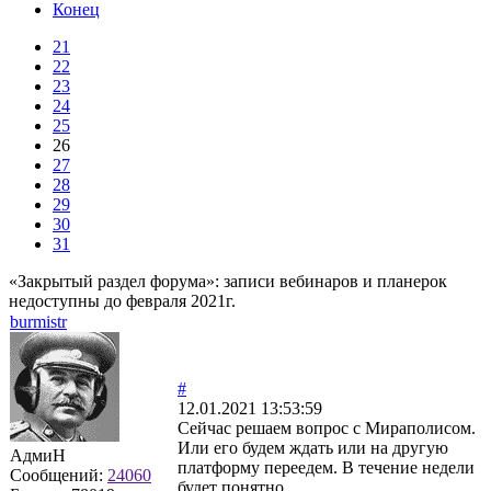
Конец
21
22
23
24
25
26
27
28
29
30
31
«Закрытый раздел форума»: записи вебинаров и планерок
недоступны до февраля 2021г.
burmistr
#
12.01.2021 13:53:59
Сейчас решаем вопрос с Мираполисом.
Или его будем ждать или на другую
АдмиН
платформу переедем. В течение недели
Сообщений:
24060
будет понятно.