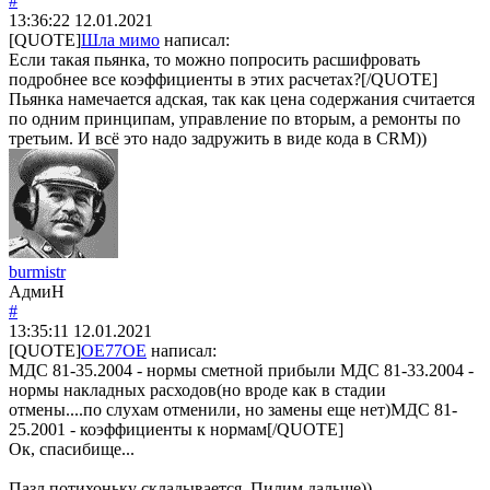
#
13:36:22
12.01.2021
[QUOTE]
Шла мимо
написал:
Если такая пьянка, то можно попросить расшифровать
подробнее все коэффициенты в этих расчетах?[/QUOTE]
Пьянка намечается адская, так как цена содержания считается
по одним принципам, управление по вторым, а ремонты по
третьим. И всё это надо задружить в виде кода в CRM))
burmistr
АдмиН
#
13:35:11
12.01.2021
[QUOTE]
OE77OE
написал:
МДС 81-35.2004 - нормы сметной прибыли МДС 81-33.2004 -
нормы накладных расходов(но вроде как в стадии
отмены....по слухам отменили, но замены еще нет)МДС 81-
25.2001 - коэффициенты к нормам[/QUOTE]
Ок, спасибище...
Пазл потихоньку складывается. Пилим дальше))