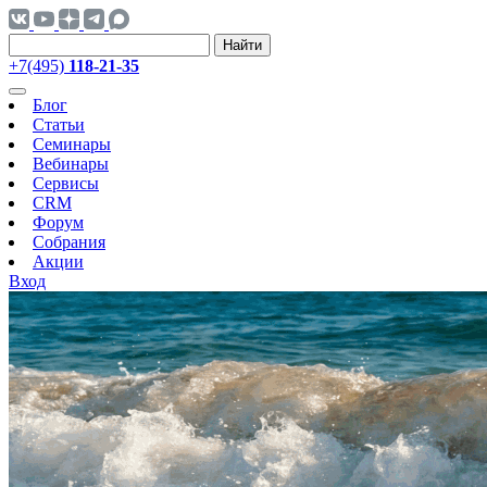
Найти
+7(495)
118-21-35
Блог
Статьи
Семинары
Вебинары
Сервисы
CRM
Форум
Собрания
Акции
Вход