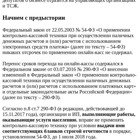
депутатов о бизнесе отразится на управляющих организациях
и ТСЖ.
Начнем с предыстории
Федеральный закон от 22.05.2003 № 54-ФЗ «О применении
контрольно-кассовой техники при осуществлении наличных
денежных расчетов и (или) расчетов с использованием
электронных средств платежа» (далее по тексту – 54-ФЗ)
никаких отсрочек по применению онлайн-касс не содержал.
Перенос сроков перехода на онлайн-кассы содержался в
Федеральном законе от 03.07.2016 № 290-ФЗ «О внесении
изменений в Федеральный закон «О применении контрольно-
кассовой техники при осуществлении наличных денежных
расчетов и (или) расчетов с использованием платежных карт»
и отдельные законодательные акты Российской Федерации»
(далее по тексту – 290-ФЗ).
Согласно п.8 ст.7 290-ФЗ (в редакции, действовавшей до
15.11.2017 года), организации и ИП,
в
ыполняющие работы,
оказывающие услуги населению
, вправе не применять
контрольно-кассовую технику при условии
в
ыдачи ими
соответствующих бланков строгой отчетности
в порядке,
установленном 54-ФЗ, до 1 июля 2018 года.