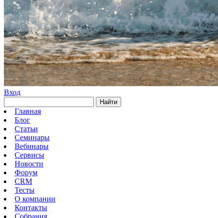
Вход
Найти
Главная
Блог
Статьи
Семинары
Вебинары
Сервисы
Новости
Форум
CRM
Тесты
О компании
Контакты
Собрания