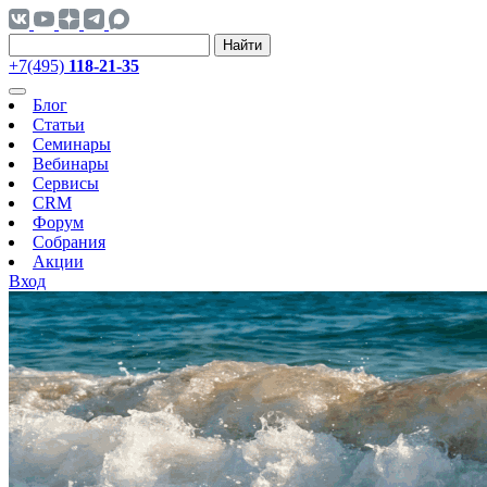
Найти
+7(495)
118-21-35
Блог
Статьи
Семинары
Вебинары
Сервисы
CRM
Форум
Собрания
Акции
Вход