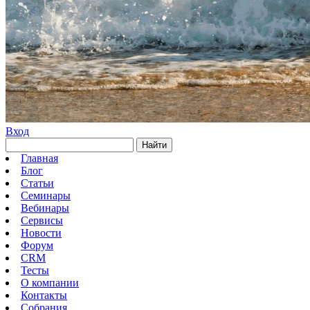
Вход
Найти
Главная
Блог
Статьи
Семинары
Вебинары
Сервисы
Новости
Форум
CRM
Тесты
О компании
Контакты
Собрания