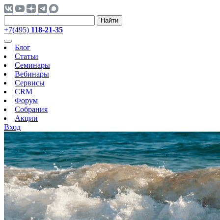
Найти
+7(495)
118-21-35
Блог
Статьи
Семинары
Вебинары
Сервисы
CRM
Форум
Собрания
Акции
Вход