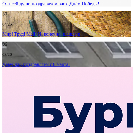
От всей души поздравляем вас с Днём Победы!
30
04/26
Мир! Труд! Май! И, конечно, шашлык!
06
03/26
Девушки, поздравляем с 8 марта!