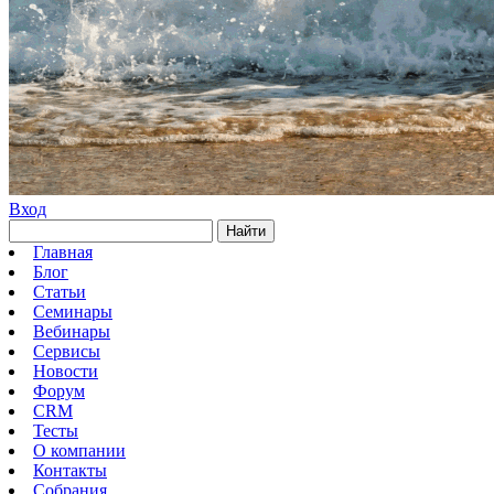
Вход
Найти
Главная
Блог
Статьи
Семинары
Вебинары
Сервисы
Новости
Форум
CRM
Тесты
О компании
Контакты
Собрания