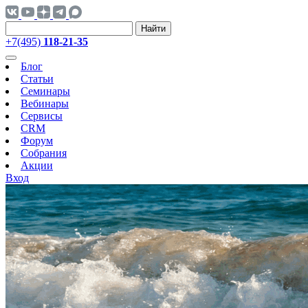
Найти
+7(495)
118-21-35
Блог
Статьи
Семинары
Вебинары
Сервисы
CRM
Форум
Собрания
Акции
Вход