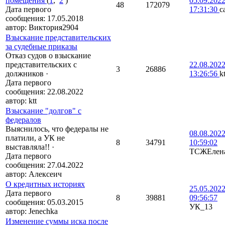
помещения
(
1
,
2
)
05.09.202
48
172079
Дата первого
17:31:30
с
сообщения:
17.05.2018
автор:
Виктория2904
Взыскание представительских
за судебные приказы
Отказ судов о взыскание
представительских с
22.08.202
3
26886
должников
·
13:26:56
kt
Дата первого
сообщения:
22.08.2022
автор:
ktt
Взыскание "долгов" с
федералов
Выяснилось, что федералы не
08.08.202
платили, а УК не
8
34791
10:59:02
выставляла!!
·
ТСЖЕлен
Дата первого
сообщения:
27.04.2022
автор:
Алексеич
О кредитных историях
25.05.202
Дата первого
8
39881
09:56:57
сообщения:
05.03.2015
УК_13
автор:
Jenechka
Изменение суммы иска после