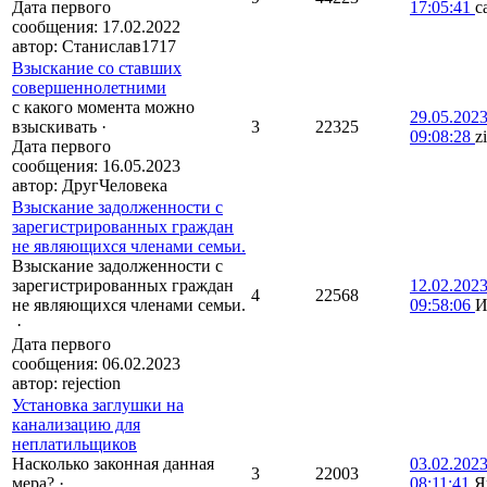
Дата первого
17:05:41
с
сообщения:
17.02.2022
автор:
Станислав1717
Взыскание со ставших
совершеннолетними
с какого момента можно
29.05.202
взыскивать
·
3
22325
09:08:28
z
Дата первого
сообщения:
16.05.2023
автор:
ДругЧеловека
Взыскание задолженности с
зарегистрированных граждан
не являющихся членами семьи.
Взыскание задолженности с
зарегистрированных граждан
12.02.202
4
22568
не являющихся членами семьи.
09:58:06
И
·
Дата первого
сообщения:
06.02.2023
автор:
rejection
Установка заглушки на
канализацию для
неплатильщиков
Насколько законная данная
03.02.202
3
22003
мера?
·
08:11:41
Я