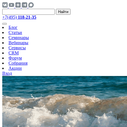
Найти
+7(495)
118-21-35
Блог
Статьи
Семинары
Вебинары
Сервисы
CRM
Форум
Собрания
Акции
Вход