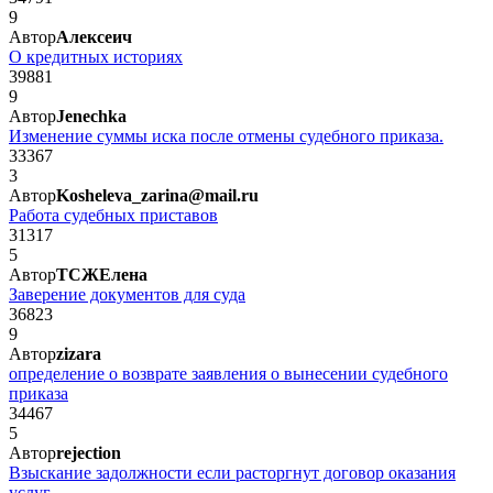
9
Автор
Алексеич
О кредитных историях
39881
9
Автор
Jenechka
Изменение суммы иска после отмены судебного приказа.
33367
3
Автор
Kosheleva_zarina@mail.ru
Работа судебных приставов
31317
5
Автор
ТСЖЕлена
Заверение документов для суда
36823
9
Автор
zizara
определение о возврате заявления о вынесении судебного
приказа
34467
5
Автор
rejection
Взыскание задолжности если расторгнут договор оказания
услуг