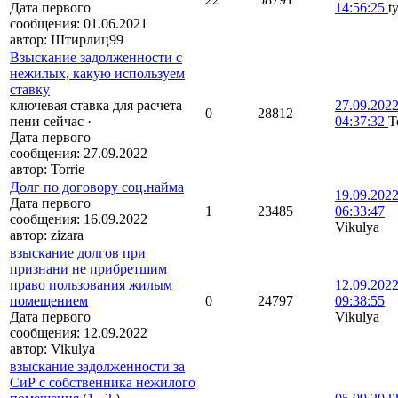
Дата первого
14:56:25
t
сообщения:
01.06.2021
автор:
Штирлиц99
Взыскание задолженности с
нежилых, какую используем
ставку
ключевая ставка для расчета
27.09.202
0
28812
пени сейчас
·
04:37:32
T
Дата первого
сообщения:
27.09.2022
автор:
Torrie
Долг по договору соц.найма
19.09.202
Дата первого
1
23485
06:33:47
сообщения:
16.09.2022
Vikulya
автор:
zizara
взыскание долгов при
признани не прибретшим
право пользования жилым
12.09.202
помещением
0
24797
09:38:55
Дата первого
Vikulya
сообщения:
12.09.2022
автор:
Vikulya
взыскание задолженности за
СиР с собственника нежилого