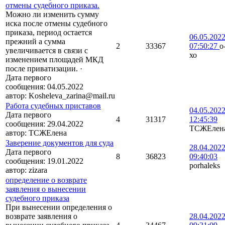
отмены судебного приказа.
Можно ли изменить сумму
иска после отмены судебного
приказа, период остается
06.05.202
прежний а сумма
2
33367
07:50:27
о
увеличивается в связи с
хо
изменением площадей МКД
после приватизации.
·
Дата первого
сообщения:
04.05.2022
автор:
Kosheleva_zarina@mail.ru
Работа судебных приставов
04.05.202
Дата первого
4
31317
12:45:39
сообщения:
29.04.2022
ТСЖЕлен
автор:
ТСЖЕлена
Заверение документов для суда
28.04.202
Дата первого
8
36823
09:40:03
сообщения:
19.01.2022
porhaleks
автор:
zizara
определение о возврате
заявления о вынесении
судебного приказа
При вынесении определения о
возврате заявления о
28.04.202