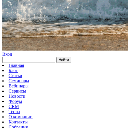
Вход
Найти
Главная
Блог
Статьи
Семинары
Вебинары
Сервисы
Новости
Форум
CRM
Тесты
О компании
Контакты
Собрания