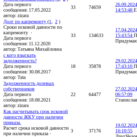
Дата первого
26.09.202
33
74659
сообщения:
17.05.2022
14:53:48
E
автор:
zizara
Долг по капремонту
(
1
,
2
)
Сроки исковой давности по
17.04.202
капремонту
·
33
134633
15:43:54
П
Дата первого
Придума
сообщения:
11.12.2020
автор:
Татьяна Михайловна
с кого взыскать
задолженность?
29.02.202
Дата первого
18
35878
17:43:10
П
сообщения:
30.08.2017
Придума
автор:
Tata
Задолженность долевых
собственников
27.02.202
Дата первого
22
64477
06:57:09
сообщения:
18.08.2021
Станисла
автор:
zizara
Как расчитывать срок исковой
давности ЖКУ при наличии
приказа.
19.02.202
Расчет срока исковой давности
3
37176
16:10:55
при наличии приказа
·
ДругЧело