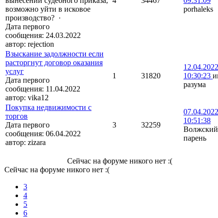
вынесении судебного приказа,
4
34467
09:31:09
возможно уйти в исковое
porhaleks
производство?
·
Дата первого
сообщения:
24.03.2022
автор:
rejection
Взыскание задолжности если
расторгнут договор оказания
12.04.202
услуг
1
31820
10:30:23
и
Дата первого
разума
сообщения:
11.04.2022
автор:
vika12
Покупка недвижимости с
07.04.202
торгов
10:51:38
Дата первого
3
32259
Волжский
сообщения:
06.04.2022
парень
автор:
zizara
Сейчас на форуме никого нет :(
Сейчас на форуме никого нет :(
3
4
5
6