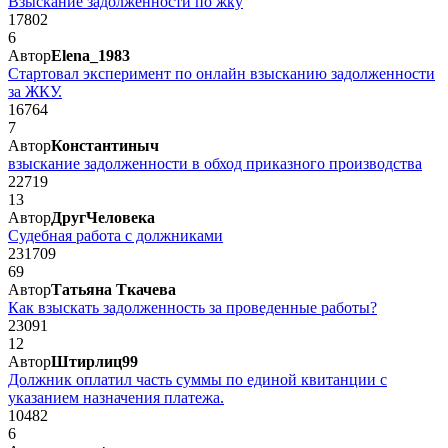
Взыскание задолженности по жку
17802
6
Автор
Elena_1983
Стартовал эксперимент по онлайн взысканию задолженности
за ЖКУ.
16764
7
Автор
Константиныч
взыскание задолженности в обход приказного производства
22719
13
Автор
ДругЧеловека
Судебная работа с должниками
231709
69
Автор
Татьяна Ткачева
Как взыскать задолженность за проведенные работы?
23091
12
Автор
Штирлиц99
Должник оплатил часть суммы по единой квитанции с
указанием назначения платежа.
10482
6