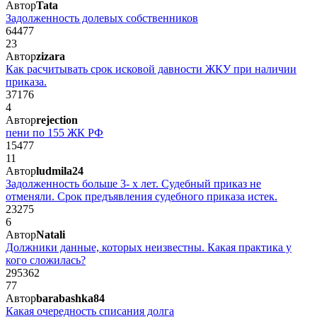
Автор
Tata
Задолженность долевых собственников
64477
23
Автор
zizara
Как расчитывать срок исковой давности ЖКУ при наличии
приказа.
37176
4
Автор
rejection
пени по 155 ЖК РФ
15477
11
Автор
ludmila24
Задолженность больше 3- х лет. Судебный приказ не
отменяли. Срок предъявления судебного приказа истек.
23275
6
Автор
Natali
Должники данные, которых неизвестны. Какая практика у
кого сложилась?
295362
77
Автор
barabashka84
Какая очередность списания долга