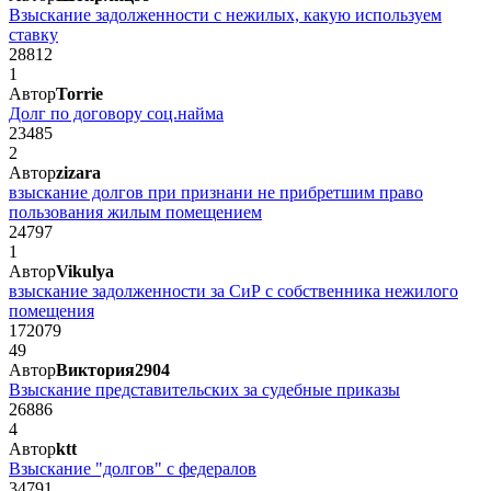
Взыскание задолженности с нежилых, какую используем
ставку
28812
1
Автор
Torrie
Долг по договору соц.найма
23485
2
Автор
zizara
взыскание долгов при признани не прибретшим право
пользования жилым помещением
24797
1
Автор
Vikulya
взыскание задолженности за СиР с собственника нежилого
помещения
172079
49
Автор
Виктория2904
Взыскание представительских за судебные приказы
26886
4
Автор
ktt
Взыскание "долгов" с федералов
34791