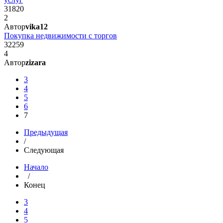
31820
2
Автор
vika12
Покупка недвижимости с торгов
32259
4
Автор
zizara
3
4
5
6
7
Предыдущая
/
Следующая
Начало
/
Конец
3
4
5