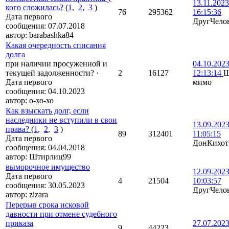
13.11.2023
кого сложилась?
(
1
,
2
,
3
)
76
295362
16:15:36
Дата первого
ДругЧело
сообщения:
07.07.2018
автор:
barabashka84
Какая очередность списания
долга
при наличии просуженной и
04.10.202
текущей задолженности?
·
2
16127
12:13:14
Ш
Дата первого
мимо
сообщения:
04.10.2023
автор:
о-хо-хо
Как взыскать долг, если
наследники не вступили в свои
13.09.202
права?
(
1
,
2
,
3
)
89
312401
11:05:15
Дата первого
ДонКихот
сообщения:
04.04.2018
автор:
Штирлиц99
выморочное имущество
12.09.202
Дата первого
4
21504
10:03:57
сообщения:
30.05.2023
ДругЧело
автор:
zizara
Перерыв срока исковой
давности при отмене судебного
приказа
27.07.202
9
44223