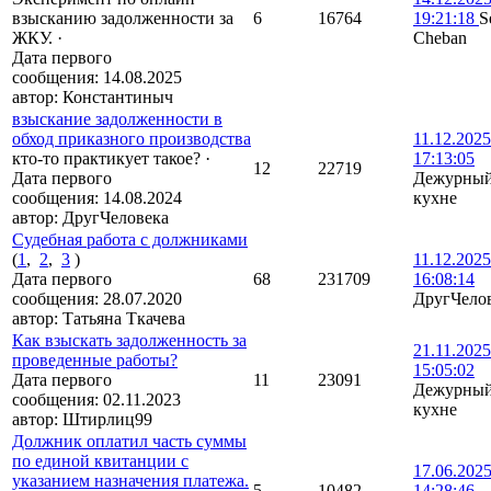
взысканию задолженности за
6
16764
19:21:18
S
ЖКУ.
·
Cheban
Дата первого
сообщения:
14.08.2025
автор:
Константиныч
взыскание задолженности в
обход приказного производства
11.12.2025
кто-то практикует такое?
·
17:13:05
12
22719
Дата первого
Дежурный
сообщения:
14.08.2024
кухне
автор:
ДругЧеловека
Судебная работа с должниками
(
1
,
2
,
3
)
11.12.2025
Дата первого
68
231709
16:08:14
сообщения:
28.07.2020
ДругЧело
автор:
Татьяна Ткачева
Как взыскать задолженность за
21.11.2025
проведенные работы?
15:05:02
Дата первого
11
23091
Дежурный
сообщения:
02.11.2023
кухне
автор:
Штирлиц99
Должник оплатил часть суммы
по единой квитанции с
17.06.202
указанием назначения платежа.
5
10482
14:28:46