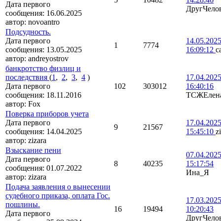
Дата первого
ДругЧело
сообщения:
16.06.2025
автор:
novoantro
Подсудность.
Дата первого
14.05.202
1
7774
сообщения:
13.05.2025
16:09:12
с
автор:
andreyostrov
банкротство физлиц и
последствия
(
1
,
2
,
3
,
4
)
17.04.202
Дата первого
102
303012
16:40:16
сообщения:
18.11.2016
ТСЖЕлен
автор:
Fox
Поверка приборов учета
Дата первого
17.04.202
9
21567
сообщения:
14.04.2025
15:45:10
z
автор:
zizara
Взыскание пени
07.04.202
Дата первого
8
40235
15:17:54
сообщения:
01.07.2022
Ина_Я
автор:
zizara
Подача заявления о вынесении
судебного приказа, оплата Гос.
17.03.202
пошлины.
16
19494
10:20:43
Дата первого
ДругЧело