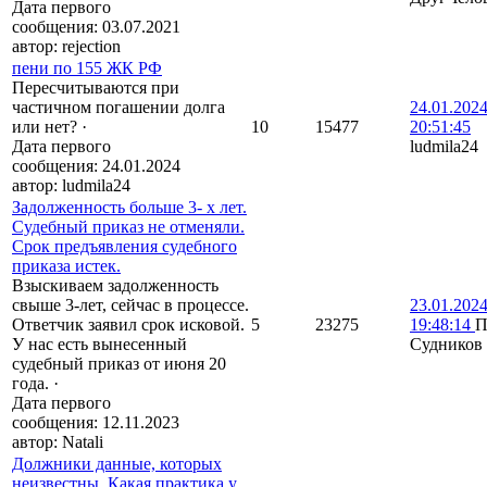
Дата первого
сообщения:
03.07.2021
автор:
rejection
пени по 155 ЖК РФ
Пересчитываются при
частичном погашении долга
24.01.202
или нет?
·
10
15477
20:51:45
Дата первого
ludmila24
сообщения:
24.01.2024
автор:
ludmila24
Задолженность больше 3- х лет.
Судебный приказ не отменяли.
Срок предъявления судебного
приказа истек.
Взыскиваем задолженность
свыше 3-лет, сейчас в процессе.
23.01.202
Ответчик заявил срок исковой.
5
23275
19:48:14
П
У нас есть вынесенный
Судников
судебный приказ от июня 20
года.
·
Дата первого
сообщения:
12.11.2023
автор:
Natali
Должники данные, которых
неизвестны. Какая практика у