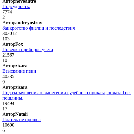
Автор
novoantro
Подсудность.
7774
2
Автор
andreyostrov
банкротство физлиц и последствия
303012
103
Автор
Fox
Поверка приборов учета
21567
10
Автор
zizara
Взыскание пени
40235
9
Автор
zizara
Подача заявления о вынесении судебного приказа, оплата Гос.
пошлины.
19494
17
Автор
Natali
Платеж не прошел
10600
6