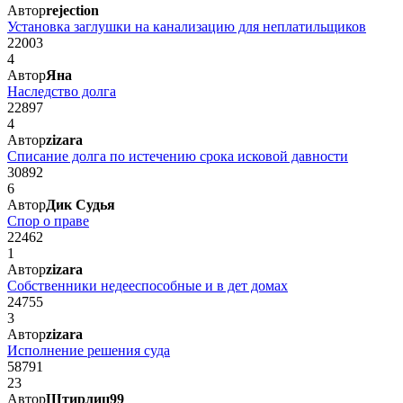
Автор
rejection
Установка заглушки на канализацию для неплатильщиков
22003
4
Автор
Яна
Наследство долга
22897
4
Автор
zizara
Списание долга по истечению срока исковой давности
30892
6
Автор
Дик Судья
Спор о праве
22462
1
Автор
zizara
Собственники недееспособные и в дет домах
24755
3
Автор
zizara
Исполнение решения суда
58791
23
Автор
Штирлиц99