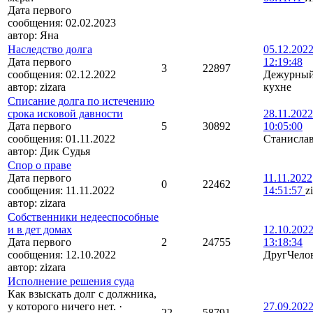
Дата первого
сообщения:
02.02.2023
автор:
Яна
Наследство долга
05.12.202
Дата первого
12:19:48
3
22897
сообщения:
02.12.2022
Дежурный
автор:
zizara
кухне
Списание долга по истечению
срока исковой давности
28.11.2022
Дата первого
5
30892
10:05:00
сообщения:
01.11.2022
Станисла
автор:
Дик Судья
Спор о праве
Дата первого
11.11.2022
0
22462
сообщения:
11.11.2022
14:51:57
z
автор:
zizara
Собственники недееспособные
и в дет домах
12.10.202
Дата первого
2
24755
13:18:34
сообщения:
12.10.2022
ДругЧело
автор:
zizara
Исполнение решения суда
Как взыскать долг с должника,
у которого ничего нет.
·
27.09.202
22
58791