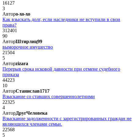
16127
3
Автор
о-хо-хо
Как взыскать долг, если наследники не вступили в свои
права?
312401
90
Автор
Штирлиц99
выморочное имущество
21504
5
Автор
zizara
Перерыв срока исковой давности при отмене судебного
приказа
44223
10
Автор
Станислав1717
Взыскание со ставших совершеннолетними
22325
4
Автор
ДругЧеловека
Взыскание задолженности с зарегистрированных граждан не
являющихся членами семьи.
22568
5