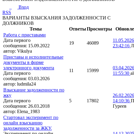
Вход
RSS
ВАРИАНТЫ ВЗЫСКАНИЯ ЗАДОЛЖЕННОСТИ С
ДОЛЖНИКОВ
Темы
Ответы
Просмотры
Обновле
Работа с приставами
Дата первого
11.05.2026
19
46089
сообщения:
15.09.2022
23:42:16
Л
автор:
Vikulya
Приставы и исполнительные
документы в форме
электронного документа
03.04.202
11
15999
Дата первого
11:55:30
a
сообщения:
03.03.2026
автор:
ludmila24
Взыскание задолженности по
жку
26.02.202
Дата первого
5
17802
14:10:36
П
сообщения:
26.03.2018
Гуреев
автор:
Elena_1983
Стартовал эксперимент по
онлайн взысканию
задолженности за ЖКУ.
Эксперимент по онлайн
14.12.202