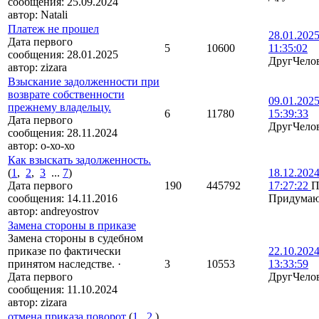
сообщения:
25.09.2024
автор:
Natali
Платеж не прошел
28.01.202
Дата первого
5
10600
11:35:02
сообщения:
28.01.2025
ДругЧело
автор:
zizara
Взыскание задолженности при
возврате собственности
09.01.202
прежнему владельцу.
6
11780
15:39:33
Дата первого
ДругЧело
сообщения:
28.11.2024
автор:
о-хо-хо
Как взыскать задолженность.
(
1
,
2
,
3
...
7
)
18.12.202
Дата первого
190
445792
17:27:22
П
сообщения:
14.11.2016
Придума
автор:
andreyostrov
Замена стороны в приказе
Замена стороны в судебном
приказе по фактически
22.10.202
принятом наследстве.
·
3
10553
13:33:59
Дата первого
ДругЧело
сообщения:
11.10.2024
автор:
zizara
отмена приказа поворот
(
1
,
2
)