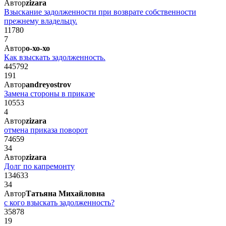
Автор
zizara
Взыскание задолженности при возврате собственности
прежнему владельцу.
11780
7
Автор
о-хо-хо
Как взыскать задолженность.
445792
191
Автор
andreyostrov
Замена стороны в приказе
10553
4
Автор
zizara
отмена приказа поворот
74659
34
Автор
zizara
Долг по капремонту
134633
34
Автор
Татьяна Михайловна
с кого взыскать задолженность?
35878
19