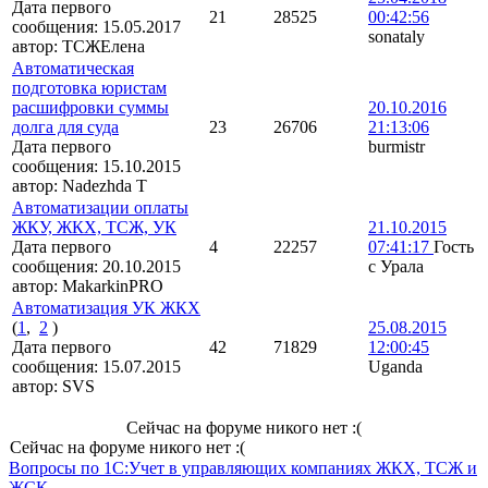
Дата первого
21
28525
00:42:56
сообщения:
15.05.2017
sonataly
автор:
ТСЖЕлена
Автоматическая
подготовка юристам
расшифровки суммы
20.10.2016
долга для суда
23
26706
21:13:06
Дата первого
burmistr
сообщения:
15.10.2015
автор:
Nadezhda T
Автоматизации оплаты
ЖКУ, ЖКХ, ТСЖ, УК
21.10.2015
Дата первого
4
22257
07:41:17
Гость
сообщения:
20.10.2015
с Урала
автор:
MakarkinPRO
Автоматизация УК ЖКХ
(
1
,
2
)
25.08.2015
Дата первого
42
71829
12:00:45
сообщения:
15.07.2015
Uganda
автор:
SVS
Сейчас на форуме никого нет :(
Сейчас на форуме никого нет :(
Вопросы по 1С:Учет в управляющих компаниях ЖКХ, ТСЖ и
ЖСК