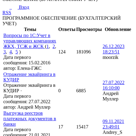
Вход
RSS
ПРОГРАММНОЕ ОБЕСПЕЧЕНИЕ (БУХГАЛТЕРСКИЙ
УЧЕТ)
Темы
Ответы
Просмотры
Обновление
Вопросы по 1С:Учет в
управляющих компаниях
ЖКХ, ТСЖ и ЖСК
(
1
,
2
,
26.12.2023
3
,
4
,
5
)
124
181096
18:23:51
Дата первого
moorzik
сообщения:
15.02.2016
автор:
Елена-ГЖС
Отражение эквайринга в
КУДИР
27.07.2022
Отражение эквайринга в
16:10:00
КУДИР
·
0
6885
Андрей
Дата первого
Муллер
сообщения:
27.07.2022
автор:
Андрей Муллер
Выгрузка реестров
платежных документов в
09.11.2021
банки
17
15417
23:49:01
Дата первого
Andrey_S
сообщения:
21.01.2021