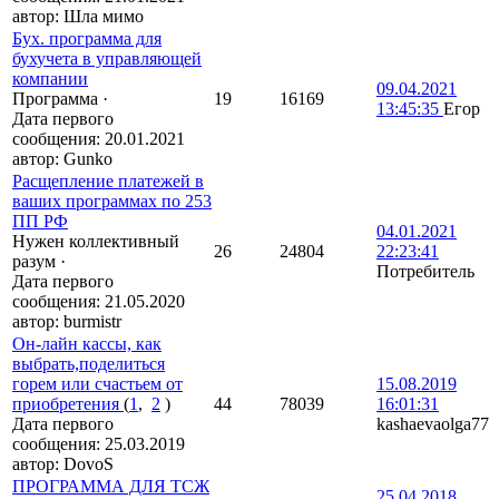
автор:
Шла мимо
Бух. программа для
бухучета в управляющей
компании
09.04.2021
Программа
·
19
16169
13:45:35
Егор
Дата первого
сообщения:
20.01.2021
автор:
Gunko
Расщепление платежей в
ваших программах по 253
ПП РФ
04.01.2021
Нужен коллективный
26
24804
22:23:41
разум
·
Потребитель
Дата первого
сообщения:
21.05.2020
автор:
burmistr
Он-лайн кассы, как
выбрать,поделиться
горем или счастьем от
15.08.2019
приобретения
(
1
,
2
)
44
78039
16:01:31
Дата первого
kashaevaolga77
сообщения:
25.03.2019
автор:
DovoS
ПРОГРАММА ДЛЯ ТСЖ
25.04.2018