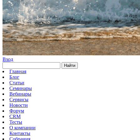
Вход
Найти
Главная
Блог
Статьи
Семинары
Вебинары
Сервисы
Новости
Форум
CRM
Тесты
О компании
Контакты
Собрания