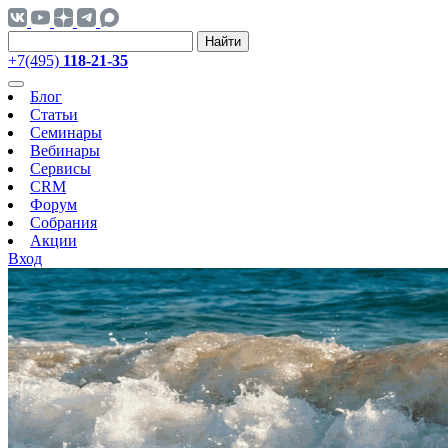
Найти
+7(495)
118-21-35
Блог
Статьи
Семинары
Вебинары
Сервисы
CRM
Форум
Собрания
Акции
Вход