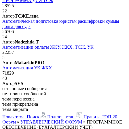
ПРОГРАММА ДЛЯ ТСЖ
28525
22
Автор
ТСЖЕлена
Автоматическая подготовка юристам расшифровки суммы
долга для суда
26706
24
Автор
Nadezhda T
Автоматизации оплаты ЖКУ, ЖКХ, ТСЖ, УК
22257
5
Автор
MakarkinPRO
Автоматизация УК ЖКХ
71829
43
Автор
SVS
есть новые сообщения
нет новых сообщений
тема перенесена
тема прикреплена
тема закрыта
Новая тема
Поиск
Пользователи
Правила
ТОП 20
Форум
»
УПРАВЛЕНЧЕСКИЙ ФОРУМ
»
ПРОГРАММНОЕ
ОБЕСПЕЧЕНИЕ (БУХГАЛТЕРСКИЙ УЧЕТ)