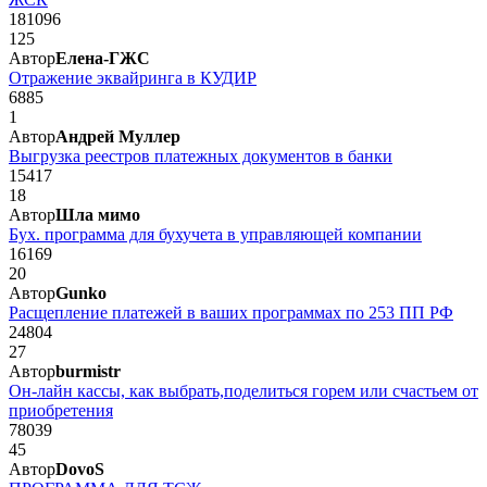
181096
125
Автор
Елена-ГЖС
Отражение эквайринга в КУДИР
6885
1
Автор
Андрей Муллер
Выгрузка реестров платежных документов в банки
15417
18
Автор
Шла мимо
Бух. программа для бухучета в управляющей компании
16169
20
Автор
Gunko
Расщепление платежей в ваших программах по 253 ПП РФ
24804
27
Автор
burmistr
Он-лайн кассы, как выбрать,поделиться горем или счастьем от
приобретения
78039
45
Автор
DovoS