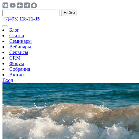
Найти
+7(495)
118-21-35
Блог
Статьи
Семинары
Вебинары
Сервисы
CRM
Форум
Собрания
Акции
Вход