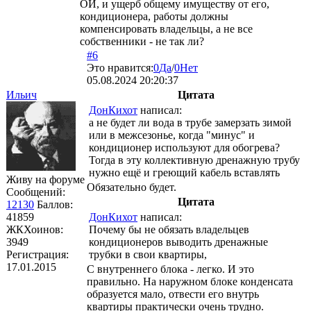
ОИ, и ущерб общему имуществу от его,
кондиционера, работы должны
компенсировать владельцы, а не все
собственники - не так ли?
#6
Это нравится:
0
Да
/
0
Нет
05.08.2024 20:20:37
Ильич
Цитата
ДонКихот
написал:
а не будет ли вода в трубе замерзать зимой
или в межсезонье, когда "минус" и
кондиционер используют для обогрева?
Тогда в эту коллективную дренажную трубу
нужно ещё и греющий кабель вставлять
Живу на форуме
Обязательно будет.
Сообщений:
Цитата
12130
Баллов:
41859
ДонКихот
написал:
ЖКХоинов:
Почему бы не обязать владельцев
3949
кондиционеров выводить дренажные
Регистрация:
трубки в свои квартиры,
17.01.2015
С внутреннего блока - легко. И это
правильно. На наружном блоке конденсата
образуется мало, отвести его внутрь
квартиры практически очень трудно.