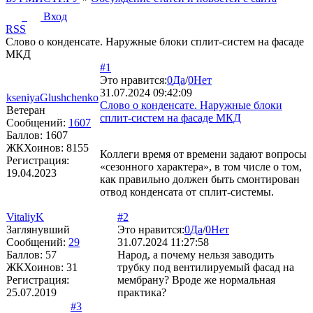
Вход
RSS
Слово о конденсате. Наружные блоки сплит-систем на фасаде
МКД
#1
Это нравится:
0
Да
/
0
Нет
31.07.2024 09:42:09
kseniyaGlushchenko
Слово о конденсате. Наружные блоки
Ветеран
сплит-систем на фасаде МКД
Сообщений:
1607
Баллов:
1607
ЖКХоинов: 8155
Коллеги время от времени задают вопросы
Регистрация:
«сезонного характера», в том числе о том,
19.04.2023
как правильно должен быть смонтирован
отвод конденсата от сплит-системы.
VitaliyK
#2
Заглянувший
Это нравится:
0
Да
/
0
Нет
Сообщений:
29
31.07.2024 11:27:58
Баллов:
57
Народ, а почему нельзя заводить
ЖКХоинов: 31
трубку под вентилируемый фасад на
Регистрация:
мембрану? Вроде же нормальная
25.07.2019
практика?
#3