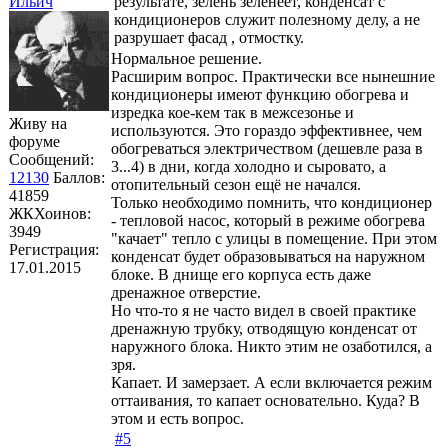
Ильич
результате, зелень зеленеет, конденсат с
кондиционеров служит полезному делу, а не
разрушает фасад , отмостку.
Нормальное решение.
Расширим вопрос. Практически все нынешние
кондиционеры имеют функцию обогрева и
изредка кое-кем так в межсезонье и
Живу на
используются. Это гораздо эффективнее, чем
форуме
обогреваться электричеством (дешевле раза в
Сообщений:
3...4) в дни, когда холодно и сыровато, а
12130
Баллов:
отопительный сезон ещё не начался.
41859
Только необходимо помнить, что кондиционер
ЖКХоинов:
- тепловой насос, который в режиме обогрева
3949
"качает" тепло с улицы в помещение. При этом
Регистрация:
конденсат будет образовываться на наружном
17.01.2015
блоке. В днище его корпуса есть даже
дренажное отверстие.
Но что-то я не часто видел в своей практике
дренажную трубку, отводящую конденсат от
наружного блока. Никто этим не озаботился, а
зря.
Капает. И замерзает. А если включается режим
оттаивания, то капает основательно. Куда? В
этом и есть вопрос.
#5