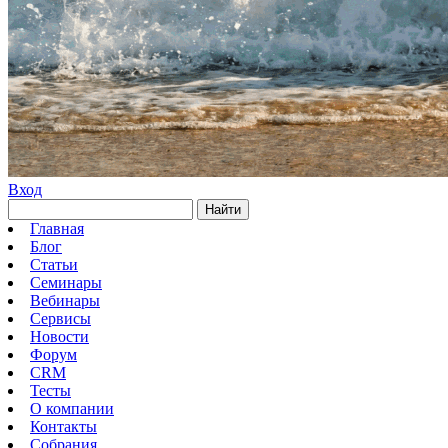
Вход
Найти
Главная
Блог
Статьи
Семинары
Вебинары
Сервисы
Новости
Форум
CRM
Тесты
О компании
Контакты
Собрания