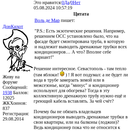
Это нравится:
0
Да
/
0
Нет
05.08.2024 10:57:19
Цитата
Воль де Мар
пишет:
ДонКихот
"P.S.: Есть экзотические решения. Например,
решением ОСС установлено было, что на
фасаде будет смонтирована труба, в которую
и надлежит выводить дренажные трубки всех
кондиционеров… А что? Вполне себе
вариант!"
Решение интересное. Севастополь - там тепло
(там яблоки!
) ! Я вот подумал: а не будет ли
Живу на
вода в трубе замерзать зимой или в
форуме
межсезонье, когда "минус" и кондиционер
Сообщений:
используют для обогрева? Тогда в эту
1938
Баллов:
коллективную дренажную трубу нужно ещё и
12025
греющий кабель вставлять. За чей счёт?
ЖКХоинов:
837
Почему бы не обязать владельцев
Регистрация:
кондиционеров выводить дренажные трубки в
29.08.2014
свои квартиры, или на балконы (лоджии)?
Ведь кондиционер пока что не относится к