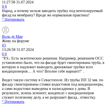
11:27:58
31.07.2024
0
0
Народ, а почему нельзя заводить трубку под вентилируемый
фасад на мембрану? Вроде же нормальная практика?
“ Цитировать
Воль де Мар
Живу на форуме
#3
13:26:58
31.07.2024
0
0
"P.S.: Есть экзотические решения. Например, решением ОСС
установлено было, что на фасаде будет смонтирована труба, в
которую и надлежит выводить дренажные трубки всех
кондиционеров… А что? Вполне себе вариант!" .
Видел такую систему в Севастополе. Из трубы ПП 32 мм. по
фасаду смонтированы стояки водостоков под кондиционеры,
а сами водостоки выведены в палисадники у дома. В
результате, зелень зеленеет, конденсат с кондиционеров
служит полезному делу, а не разрушает фасад , отмостку.
“ Цитировать