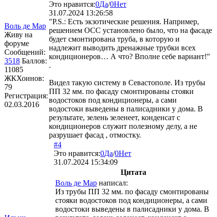
Это нравится:
0
Да
/
0
Нет
31.07.2024 13:26:58
"P.S.: Есть экзотические решения. Например,
Воль де Мар
решением ОСС установлено было, что на фасаде
Живу на
будет смонтирована труба, в которую и
форуме
надлежит выводить дренажные трубки всех
Сообщений:
кондиционеров… А что? Вполне себе вариант!"
3518
Баллов:
.
11085
ЖКХоинов:
Видел такую систему в Севастополе. Из трубы
79
ПП 32 мм. по фасаду смонтированы стояки
Регистрация:
водостоков под кондиционеры, а сами
02.03.2016
водостоки выведены в палисадники у дома. В
результате, зелень зеленеет, конденсат с
кондиционеров служит полезному делу, а не
разрушает фасад , отмостку.
#4
Это нравится:
0
Да
/
0
Нет
31.07.2024 15:34:09
Цитата
Воль де Мар
написал:
Из трубы ПП 32 мм. по фасаду смонтированы
стояки водостоков под кондиционеры, а сами
водостоки выведены в палисадники у дома. В