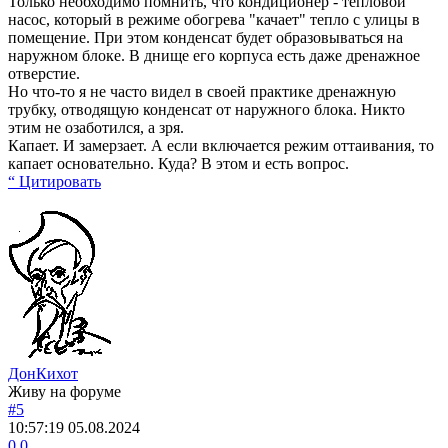
Только необходимо помнить, что кондиционер - тепловой
насос, который в режиме обогрева "качает" тепло с улицы в
помещение. При этом конденсат будет образовываться на
наружном блоке. В днище его корпуса есть даже дренажное
отверстие.
Но что-то я не часто видел в своей практике дренажную
трубку, отводящую конденсат от наружного блока. Никто
этим не озаботился, а зря.
Капает. И замерзает. А если включается режим оттаивания, то
капает основательно. Куда? В этом и есть вопрос.
“ Цитировать
ДонКихот
Живу на форуме
#5
10:57:19
05.08.2024
0
0