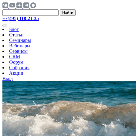
Найти
+7(495)
118-21-35
Блог
Статьи
Семинары
Вебинары
Сервисы
CRM
Форум
Собрания
Акции
Вход