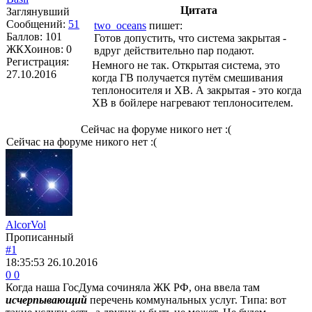
Цитата
Заглянувший
Сообщений:
51
two_oceans
пишет:
Баллов:
101
Готов допустить, что система закрытая -
ЖКХоинов: 0
вдруг действительно пар подают.
Регистрация:
Немного не так. Открытая система, это
27.10.2016
когда ГВ получается путём смешивания
теплоносителя и ХВ. А закрытая - это когда
ХВ в бойлере нагревают теплоносителем.
Сейчас на форуме никого нет :(
Сейчас на форуме никого нет :(
AlcorVol
Прописанный
#1
18:35:53
26.10.2016
0
0
Когда наша ГосДума сочиняла ЖК РФ, она ввела там
исчерпывающий
перечень коммунальных услуг. Типа: вот