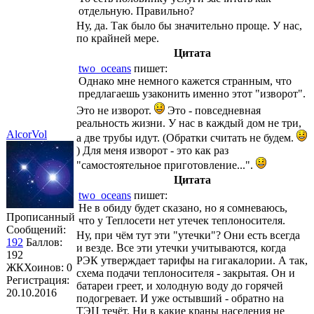
отдельную. Правильно?
Ну, да. Так было бы значительно проще. У нас,
по крайней мере.
Цитата
two_oceans
пишет:
Однако мне немного кажется странным, что
предлагаешь узаконить именно этот "изворот".
Это не изворот.
Это - повседневная
реальность жизни. У нас в каждый дом не три,
AlcorVol
а две трубы идут. (Обратки считать не будем.
) Для меня изворот - это как раз
"самостоятельное приготовление...".
Цитата
two_oceans
пишет:
Не в обиду будет сказано, но я сомневаюсь,
Прописанный
что у Теплосети нет утечек теплоносителя.
Сообщений:
Ну, при чём тут эти "утечки"? Они есть всегда
192
Баллов:
и везде. Все эти утечки учитываются, когда
192
РЭК утверждает тарифы на гигакалории. А так,
ЖКХоинов: 0
схема подачи теплоносителя - закрытая. Он и
Регистрация:
батареи греет, и холодную воду до горячей
20.10.2016
подогревает. И уже остывший - обратно на
ТЭЦ течёт. Ни в какие краны населения не