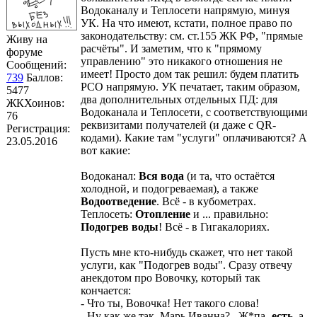
Водоканалу и Теплосети напрямую, минуя
УК. На что имеют, кстати, полное право по
законодательству: см. ст.155 ЖК РФ, "прямые
Живу на
расчёты". И заметим, что к "прямому
форуме
управлению" это никакого отношения не
Сообщений:
имеет! Просто дом так решил: будем платить
739
Баллов:
РСО напрямую. УК печатает, таким образом,
5477
два дополнительных отдельных ПД: для
ЖКХоинов:
Водоканала и Теплосети, с соответствующими
76
реквизитами получателей (и даже с QR-
Регистрация:
кодами). Какие там "услуги" оплачиваются? А
23.05.2016
вот какие:
Водоканал:
Вся вода
(и та, что остаётся
холодной, и подогреваемая), а также
Водоотведение
. Всё - в кубометрах.
Теплосеть:
Отопление
и ... правильно:
Подогрев воды
! Всё - в Гигакалориях.
Пусть мне кто-нибудь скажет, что нет такой
услуги, как "Подогрев воды". Сразу отвечу
анекдотом про Вовочку, который так
кончается:
- Что ты, Вовочка! Нет такого слова!
- Ну как же так, Марь Иванна?.. Ж*па-
есть
, а