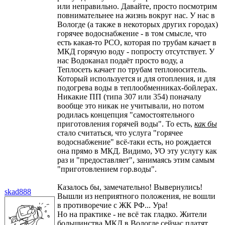
или неправильно. Давайте, просто посмотрим
повнимательнее на жизнь вокруг нас. У нас в
Вологде (а также в некоторых других городах)
горячее водоснабжение - в том смысле, что
есть какая-то РСО, которая по трубам качает в
МКД горячую воду - попросту отсутствует. У
нас Водоканал подаёт просто воду, а
Теплосеть качает по трубам теплоноситель.
Который используется и для отопления, и для
подогрева воды в теплообменниках-бойлерах.
Никакие ПП (типа 307 или 354) поначалу
вообще это никак не учитывали, но потом
родилась концепция "самостоятельного
приготовления горячей воды". То есть,
как бы
стало считаться, что услуга "горячее
водоснабжение" всё-таки есть, но рождается
она прямо в МКД. Видимо, УО эту услугу как
раз и "предоставляет", занимаясь этим самым
"приготовлением гор.воды".
Казалось бы, замечательно! Вывернулись!
skad888
Вышли из неприятного положения, не вошли
в противоречие с ЖК РФ... Ура!
Но на практике - не всё так гладко. Жители
большинства МКД в Вологде сейчас платят