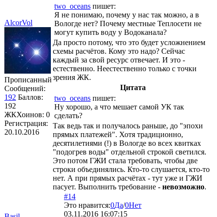
two_oceans
пишет:
Я не понимаю, почему у нас так можно, а в
AlcorVol
Вологде нет? Почему местные Теплосети не
могут купить воду у Водоканала?
Да просто потому, что это будет усложнением
схемы расчётов. Кому это надо? Сейчас
каждый за свой ресурс отвечает. И это -
естественно. Неестественно только с точки
зрения ЖК.
Прописанный
Цитата
Сообщений:
192
Баллов:
two_oceans
пишет:
192
Ну хорошо, а что мешает самой УК так
ЖКХоинов: 0
сделать?
Регистрация:
Так ведь так и получалось раньше, до "эпохи
20.10.2016
прямых платежей". Хотя традиционно,
десятилетиями (!) в Вологде во всех квитках
"подогрев воды" отдельной строкой светился.
Это потом ГЖИ стала требовать, чтобы две
строки объединялись. Кто-то слушается, кто-то
нет. А при прямых расчётах - тут уже и ГЖИ
пасует. Выполнить требование -
невозможно
.
#14
Это нравится:
0
Да
/
0
Нет
03.11.2016 16:07:15
Basil