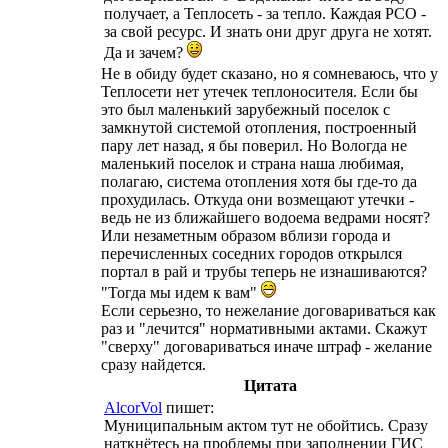
получает, а Теплосеть - за тепло. Каждая РСО -
за свой ресурс. И знать они друг друга не хотят.
Да и зачем?
Не в обиду будет сказано, но я сомневаюсь, что у
Теплосети нет утечек теплоносителя. Если бы
это был маленький зарубежный поселок с
замкнутой системой отопления, построенный
пару лет назад, я бы поверил. Но Вологда не
маленький поселок и страна наша любимая,
полагаю, система отопления хотя бы где-то да
прохудилась. Откуда они возмещают утечки -
ведь не из ближайшего водоема ведрами носят?
Или незаметным образом вблизи города и
перечисленных соседних городов открылся
портал в рай и трубы теперь не изнашиваются?
"Тогда мы идем к вам"
Если серьезно, то нежелание договариваться как
раз и "лечится" нормативными актами. Скажут
"сверху" договариваться иначе штраф - желание
сразу найдется.
Цитата
AlcorVol
пишет:
Муниципальным актом тут не обойтись. Сразу
наткнётесь на проблемы при заполнении ГИС