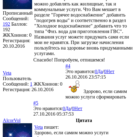
можно добавлять как жилищные, так и
коммунальные услуги. Что Вам мешает в
Прописанный
разделе "Горячее водоснабжение" добавить
Сообщений:
"подогрев воды" и соответственно в раздел
192
Баллов:
"Холодное водоснабжение" добавить что то
192
типа "Физ. вода для приготовления ГВС".
ЖКХоинов: 0
Названия услуг можете придумать сами если
Регистрация:
мои не нравятся. При загрузке начисления
20.10.2016
пользуйтесь на здоровье вновь придуманными
услугами.
Спасибо! Попробуем, отпишемся!
#4
Это нравится:
0
Да
/
0
Нет
Veta
26.10.2016 23:57:15
Пользователь
Сообщений:
1
ЖКХоинов: 0
Регистрация:
26.10.2016
Здорово, если самим
можно услуги сформировать
#5
Это нравится:
0
Да
/
0
Нет
27.10.2016 05:37:53
AlcorVol
Цитата
Veta
пишет:
Здорово, если самим можно услуги