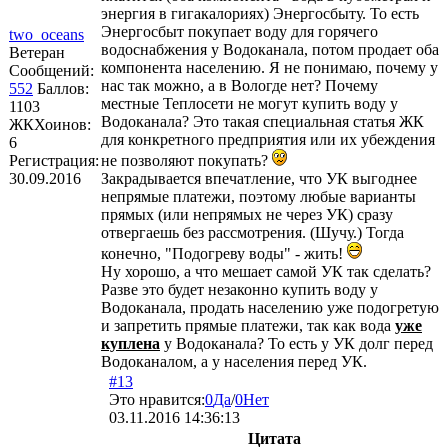
энергия в гигакалориях) Энергосбыту. То есть
Энергосбыт покупает воду для горячего
two_oceans
водоснабжения у Водоканала, потом продает оба
Ветеран
компонента населению. Я не понимаю, почему у
Сообщений:
нас так можно, а в Вологде нет? Почему
552
Баллов:
местные Теплосети не могут купить воду у
1103
Водоканала? Это такая специальная статья ЖК
ЖКХоинов:
для конкретного предприятия или их убеждения
6
Регистрация:
не позволяют покупать?
30.09.2016
Закрадывается впечатление, что УК выгоднее
непрямые платежи, поэтому любые варианты
прямых (или непрямых не через УК) сразу
отвергаешь без рассмотрения. (Шучу.) Тогда
конечно, "Подогреву воды" - жить!
Ну хорошо, а что мешает самой УК так сделать?
Разве это будет незаконно купить воду у
Водоканала, продать населению уже подогретую
и запретить прямые платежи, так как вода
уже
куплена
у Водоканала? То есть у УК долг перед
Водоканалом, а у населения перед УК.
#13
Это нравится:
0
Да
/
0
Нет
03.11.2016 14:36:13
Цитата