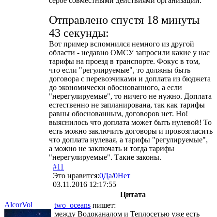
серое совместными действиями организаций.
Отправлено спустя 18 минуты
43 секунды:
Вот пример вспомнился немного из другой
области - недавно ОМСУ запросили какие у нас
тарифы на проезд в транспорте. Фокус в том,
что если "регулируемые", то должны быть
договора с перевозчиками и доплата из бюджета
до экономически обоснованного, а если
"нерегулируемые", то ничего не нужно. Доплата
естественно не запланирована, так как тарифы
равны обоснованным, договоров нет. Но!
выяснилось что доплата может быть нулевой! То
есть можно заключить договоры и провозгласить
что доплата нулевая, а тарифы "регулируемые",
а можно не заключать и тогда тарифы
"нерегулируемые". Такие законы.
#11
Это нравится:
0
Да
/
0
Нет
03.11.2016 12:17:55
Цитата
AlcorVol
two_oceans
пишет:
между Водоканалом и Теплосетью уже есть