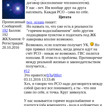
договор (восполнение теплоносителя).
У нас - нет. Им вообще друг на друга
наплевать. Каждая РСО - сама по себе.
Цитата
Прописанный
two_oceans
пишет:
Сообщений:
Но назвать то, что уже есть в реальности
192
Баллов:
"горячим водоснабжением" либо другим
192
подходящим пунктом и подогнать под ЖК
ЖКХоинов: 0
наверняка вполне возможно.
Регистрация:
Возможно, если платежи получает УК.
Но
20.10.2016
при прямых платежах, когда деньги идут на
счёт РСО - никак не возможно. ГВС пилится
пополам. В этом-то и проблема. Противоречие
между реальной жизнью и законодательством
получается...
#12
Это нравится:
0
Да
/
0
Нет
03.11.2016 13:33:46
Хех, я говорю что РСО надо договорится между
собой (раз все все понимают), а ты - что они
сами по себе, и точка. Круг замкнулся.
У нас называется горячее водоснабжение и
платится (оба компонента - вода в кубометрах и