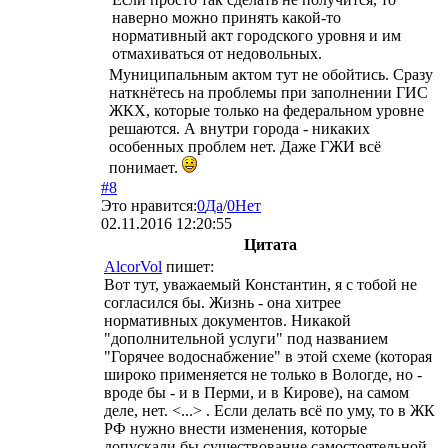
наверно можно принять какой-то
нормативный акт городского уровня и им
отмахиваться от недовольных.
Муниципальным актом тут не обойтись. Сразу
наткнётесь на проблемы при заполнении ГИС
ЖКХ, которые только на федеральном уровне
решаются. А внутри города - никаких
особенных проблем нет. Даже ГЖИ всё
понимает.
#8
Это нравится:
0
Да
/
0
Нет
02.11.2016 12:20:55
Цитата
AlcorVol
пишет:
Вот тут, уважаемый Константин, я с тобой не
согласился бы. Жизнь - она хитрее
нормативных документов. Никакой
"дополнительной услуги" под названием
"Горячее водоснабжение" в этой схеме (которая
широко применяется не только в Вологде, но -
вроде бы - и в Перми, и в Кирове), на самом
деле, нет. <...> . Если делать всё по уму, то в ЖК
РФ нужно внести изменения, которые
допускали бы существование самостоятельной