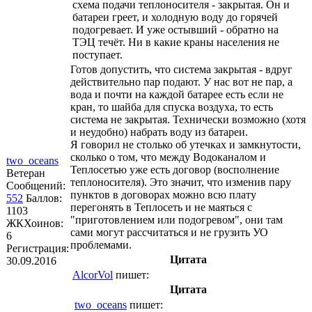
схема подачи теплоносителя - закрытая. Он и
батареи греет, и холодную воду до горячей
подогревает. И уже остывший - обратно на
ТЭЦ течёт. Ни в какие краны населения не
поступает.
Готов допустить, что система закрытая - вдруг
действительно пар подают. У нас вот не пар, а
вода и почти на каждой батарее есть если не
кран, то шайба для спуска воздуха, то есть
система не закрытая. Технически возможно (хотя
и неудобно) набрать воду из батареи.
Я говорил не столько об утечках и замкнутости,
сколько о том, что между Водоканалом и
two_oceans
Теплосетью уже есть договор (восполнение
Ветеран
теплоносителя). Это значит, что изменив пару
Сообщений:
пунктов в договорах можно всю плату
552
Баллов:
перегонять в Теплосеть и не маяться с
1103
"приготовлением или подогревом", они там
ЖКХоинов:
сами могут рассчитаться и не грузить УО
6
проблемами.
Регистрация:
Цитата
30.09.2016
AlcorVol
пишет:
Цитата
two_oceans
пишет: