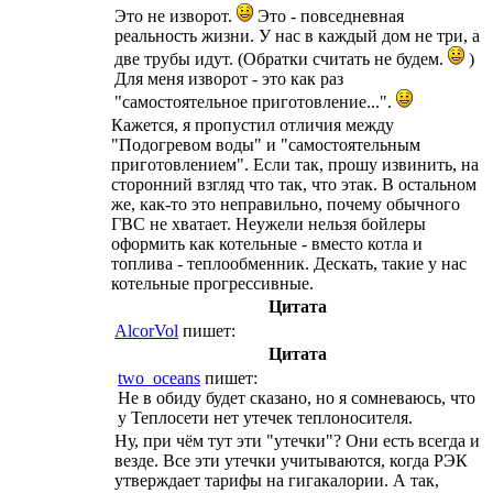
Это не изворот.
Это - повседневная
реальность жизни. У нас в каждый дом не три, а
две трубы идут. (Обратки считать не будем.
)
Для меня изворот - это как раз
"самостоятельное приготовление...".
Кажется, я пропустил отличия между
"Подогревом воды" и "самостоятельным
приготовлением". Если так, прошу извинить, на
сторонний взгляд что так, что этак. В остальном
же, как-то это неправильно, почему обычного
ГВС не хватает. Неужели нельзя бойлеры
оформить как котельные - вместо котла и
топлива - теплообменник. Дескать, такие у нас
котельные прогрессивные.
Цитата
AlcorVol
пишет:
Цитата
two_oceans
пишет:
Не в обиду будет сказано, но я сомневаюсь, что
у Теплосети нет утечек теплоносителя.
Ну, при чём тут эти "утечки"? Они есть всегда и
везде. Все эти утечки учитываются, когда РЭК
утверждает тарифы на гигакалории. А так,