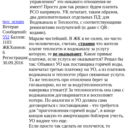
управлению" это никакого отношения не
имеет! Просто дом так решил: будем платить
РСО напрямую. УК печатает, таким образом,
два дополнительных отдельных ПД: для
two_oceans
Водоканала и Теплосети, с соответствующими
Ветеран
реквизитами получателей (и даже с QR-
Сообщений:
кодами).
552
Баллов:
Маразм чистейший. В ЖК я не силен, но чисто
1103
по-человечески, считаю,
странно
что жители
ЖКХоинов:
платят теплосети и водоканалу за услугу
6
которую, те
не оказывают
. Какие прямые
Регистрация:
платежи, если услуга не оказывается? Решал бы
30.09.2016
так: Объявил УО как поставщика горячей воды,
напечатал третью платежку на УО, а из платежек
водоканала и теплосети убрал связанные услуги.
Та же теплосеть при отоплении берет за
гигакалории, но не за воду(теплоноситель
наверняка утекает)! За теплоноситель она сама с
водоканалом договаривается и восполняет
потери. По аналогии и УО должна сама
договориться с поставщиками - что требуется
для "приготовления горячей воды", в конце
концов какую-то амортизацию бойлеров учесть,
УО виднее что еще.
Если просто так сделать не получится, то