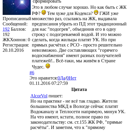
сформировать
Это в любом случае хорошо. Но как быть с ЖК
РФ?
Тем хуже для Кодекса?
ГЖИ уже
Прописанный
множество раз, ссылаясь на ЖК, выдавала
Сообщений:
предписания убрать из ПД этот традиционный
192
Баллов:
для нас "подогрев", объединив его в одну
192
строку с подогреваемой водой. И это можно
ЖКХоинов: 0
сделать, когда жильцы платят УК. Но при
Регистрация:
прямых расчётах с РСО - просто решительно
20.10.2016
невозможно. Две составляющих "горячего
водоснабжения" имеют разных получателей
платежей!.. Всё-таки, мы живём в Стране
Чудес.
#6
Это нравится:
0
Да
/
0
Нет
01.11.2016 07:27:59
Цитата
AlcorVol
пишет:
Но на практике - не всё так гладко. Жители
большинства МКД в Вологде сейчас платят
Водоканалу и Теплосети напрямую, минуя УК.
На что имеют, кстати, полное право по
законодательству: см. ст.155 ЖК РФ, "прямые
расчёты". И заметим, что к "прямому