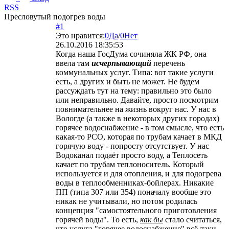
RSS
Пресловутый подогрев воды
#1
Это нравится:
0
Да
/
0
Нет
26.10.2016 18:35:53
Когда наша ГосДума сочиняла ЖК РФ, она
ввела там
исчерпывающий
перечень
коммунальных услуг. Типа: вот такие услуги
есть, а других и быть не может. Не будем
рассуждать тут на тему: правильно это было
или неправильно. Давайте, просто посмотрим
повнимательнее на жизнь вокруг нас. У нас в
Вологде (а также в некоторых других городах)
горячее водоснабжение - в том смысле, что есть
какая-то РСО, которая по трубам качает в МКД
горячую воду - попросту отсутствует. У нас
Водоканал подаёт просто воду, а Теплосеть
качает по трубам теплоноситель. Который
используется и для отопления, и для подогрева
воды в теплообменниках-бойлерах. Никакие
ПП (типа 307 или 354) поначалу вообще это
никак не учитывали, но потом родилась
концепция "самостоятельного приготовления
горячей воды". То есть,
как бы
стало считаться,
что услуга "горячее водоснабжение" всё-таки