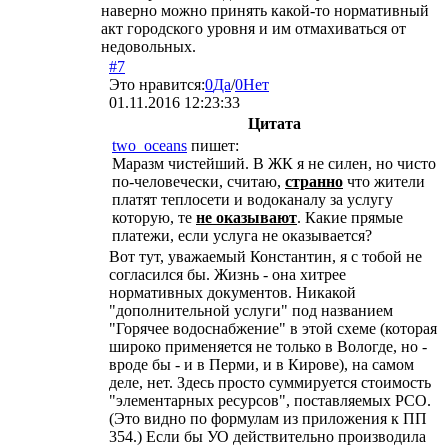
наверно можно принять какой-то нормативный
акт городского уровня и им отмахиваться от
недовольных.
#7
Это нравится:
0
Да
/
0
Нет
01.11.2016 12:23:33
Цитата
two_oceans
пишет:
Маразм чистейший. В ЖК я не силен, но чисто
по-человечески, считаю,
странно
что жители
платят теплосети и водоканалу за услугу
которую, те
не оказывают
. Какие прямые
платежи, если услуга не оказывается?
Вот тут, уважаемый Константин, я с тобой не
согласился бы. Жизнь - она хитрее
нормативных документов. Никакой
"дополнительной услуги" под названием
"Горячее водоснабжение" в этой схеме (которая
широко применяется не только в Вологде, но -
вроде бы - и в Перми, и в Кирове), на самом
деле, нет. Здесь просто суммируется стоимость
"элементарных ресурсов", поставляемых РСО.
(Это видно по формулам из приложения к ПП
354.) Если бы УО действительно производила