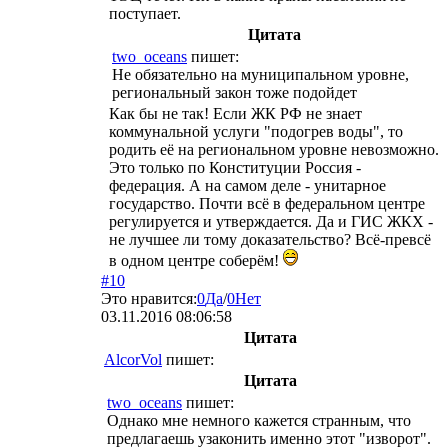
поступает.
Цитата
two_oceans
пишет:
Не обязательно на муниципальном уровне,
региональный закон тоже подойдет
Как бы не так! Если ЖК РФ не знает
коммунальной услуги "подогрев воды", то
родить её на региональном уровне невозможно.
Это только по Конституции Россия -
федерация. А на самом деле - унитарное
государство. Почти всё в федеральном центре
регулируется и утверждается. Да и ГИС ЖКХ -
не лучшее ли тому доказательство? Всё-превсё
в одном центре соберём!
#10
Это нравится:
0
Да
/
0
Нет
03.11.2016 08:06:58
Цитата
AlcorVol
пишет:
Цитата
two_oceans
пишет:
Однако мне немного кажется странным, что
предлагаешь узаконить именно этот "изворот".