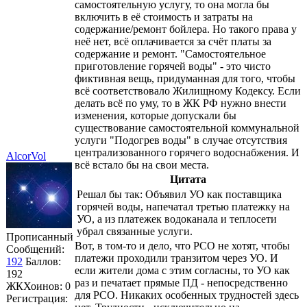
самостоятельную услугу, то она могла бы
включить в её стоимость и затраты на
содержание/ремонт бойлера. Но такого права у
неё нет, всё оплачивается за счёт платы за
содержание и ремонт. "Самостоятельное
приготовление горячей воды" - это чисто
фиктивная вещь, придуманная для того, чтобы
всё соответствовало Жилищному Кодексу. Если
делать всё по уму, то в ЖК РФ нужно внести
изменения, которые допускали бы
существование самостоятельной коммунальной
услуги "Подогрев воды" в случае отсутствия
централизованного горячего водоснабжения. И
AlcorVol
всё встало бы на свои места.
Цитата
Решал бы так: Объявил УО как поставщика
горячей воды, напечатал третью платежку на
УО, а из платежек водоканала и теплосети
убрал связанные услуги.
Прописанный
Вот, в том-то и дело, что РСО не хотят, чтобы
Сообщений:
платежи проходили транзитом через УО. И
192
Баллов:
если жители дома с этим согласны, то УО как
192
раз и печатает прямые ПД - непосредственно
ЖКХоинов: 0
для РСО. Никаких особенных трудностей здесь
Регистрация: