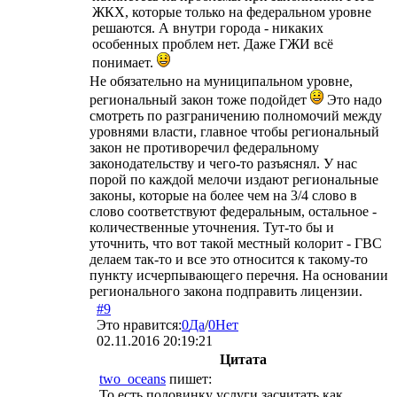
ЖКХ, которые только на федеральном уровне
решаются. А внутри города - никаких
особенных проблем нет. Даже ГЖИ всё
понимает.
Не обязательно на муниципальном уровне,
региональный закон тоже подойдет
Это надо
смотреть по разграничению полномочий между
уровнями власти, главное чтобы региональный
закон не противоречил федеральному
законодательству и чего-то разъяснял. У нас
порой по каждой мелочи издают региональные
законы, которые на более чем на 3/4 слово в
слово соответствуют федеральным, остальное -
количественные уточнения. Тут-то бы и
уточнить, что вот такой местный колорит - ГВС
делаем так-то и все это относится к такому-то
пункту исчерпывающего перечня. На основании
регионального закона подправить лицензии.
#9
Это нравится:
0
Да
/
0
Нет
02.11.2016 20:19:21
Цитата
two_oceans
пишет:
То есть половинку услуги засчитать как