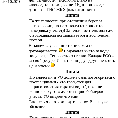
нет. Трудности - исключительно на
20.10.2016
законодательном уровне. Ну, и при вводе
данных в ГИС ЖКХ (как следствие).
Цитата
Та же теплосеть при отоплении берет за
гигакалории, но не за воду(теплоноситель
наверняка утекает)! За теплоноситель она сама
с водоканалом договаривается и восполняет
потери.
В нашем случае - никто ни с кем не
договаривается.
Водоканал чисто за воду
получает, а Теплосеть - за тепло. Каждая РСО -
за свой ресурс. И знать они друг друга не хотят.
Да и зачем?
Цитата
По аналогии и УО должна сама договориться с
поставщиками - что требуется для
"приготовления горячей воды", в конце
концов какую-то амортизацию бойлеров
учесть, УО виднее что еще.
Так нельзя - по законодательству. Выше уже
объяснил.
Цитата
Если просто так сделать не получится, то