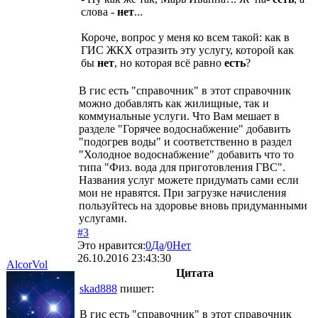
слова -
нет
...
Короче, вопрос у меня ко всем такой: как в
ГИС ЖКХ отразить эту услугу, которой как
бы
нет
, но которая всё равно
есть
?
В гис есть "справочник" в этот справочник
можно добавлять как жилищные, так и
коммунальные услуги. Что Вам мешает в
разделе "Горячее водоснабжение" добавить
"подогрев воды" и соответственно в раздел
"Холодное водоснабжение" добавить что то
типа "Физ. вода для приготовления ГВС".
Названия услуг можете придумать сами если
мои не нравятся. При загрузке начисления
пользуйтесь на здоровье вновь придуманными
услугами.
#3
Это нравится:
0
Да
/
0
Нет
26.10.2016 23:43:30
AlcorVol
Цитата
skad888
пишет:
В гис есть "справочник" в этот справочник