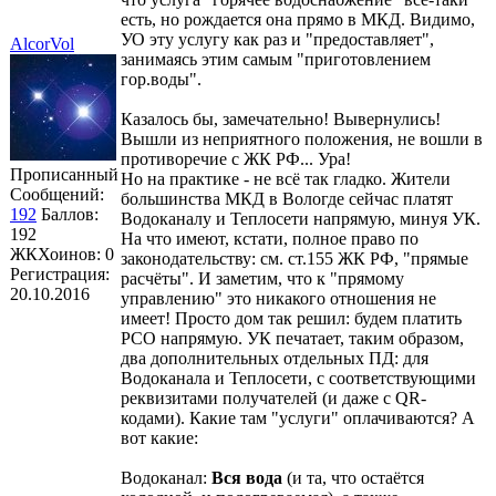
есть, но рождается она прямо в МКД. Видимо,
УО эту услугу как раз и "предоставляет",
AlcorVol
занимаясь этим самым "приготовлением
гор.воды".
Казалось бы, замечательно! Вывернулись!
Вышли из неприятного положения, не вошли в
противоречие с ЖК РФ... Ура!
Прописанный
Но на практике - не всё так гладко. Жители
Сообщений:
большинства МКД в Вологде сейчас платят
192
Баллов:
Водоканалу и Теплосети напрямую, минуя УК.
192
На что имеют, кстати, полное право по
ЖКХоинов: 0
законодательству: см. ст.155 ЖК РФ, "прямые
Регистрация:
расчёты". И заметим, что к "прямому
20.10.2016
управлению" это никакого отношения не
имеет! Просто дом так решил: будем платить
РСО напрямую. УК печатает, таким образом,
два дополнительных отдельных ПД: для
Водоканала и Теплосети, с соответствующими
реквизитами получателей (и даже с QR-
кодами). Какие там "услуги" оплачиваются? А
вот какие:
Водоканал:
Вся вода
(и та, что остаётся