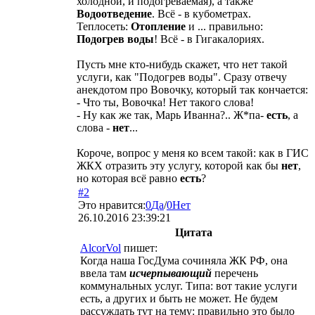
холодной, и подогреваемая), а также
Водоотведение
. Всё - в кубометрах.
Теплосеть:
Отопление
и ... правильно:
Подогрев воды
! Всё - в Гигакалориях.
Пусть мне кто-нибудь скажет, что нет такой
услуги, как "Подогрев воды". Сразу отвечу
анекдотом про Вовочку, который так кончается:
- Что ты, Вовочка! Нет такого слова!
- Ну как же так, Марь Иванна?.. Ж*па-
есть
, а
слова -
нет
...
Короче, вопрос у меня ко всем такой: как в ГИС
ЖКХ отразить эту услугу, которой как бы
нет
,
но которая всё равно
есть
?
#2
Это нравится:
0
Да
/
0
Нет
26.10.2016 23:39:21
Цитата
AlcorVol
пишет:
Когда наша ГосДума сочиняла ЖК РФ, она
ввела там
исчерпывающий
перечень
коммунальных услуг. Типа: вот такие услуги
есть, а других и быть не может. Не будем
рассуждать тут на тему: правильно это было