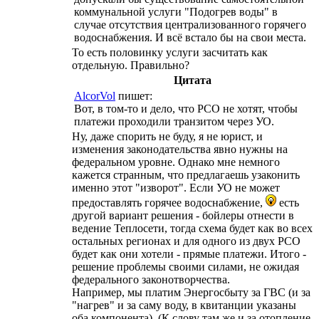
коммунальной услуги "Подогрев воды" в
случае отсутствия централизованного горячего
водоснабжения. И всё встало бы на свои места.
То есть половинку услуги засчитать как
отдельную. Правильно?
Цитата
AlcorVol
пишет:
Вот, в том-то и дело, что РСО не хотят, чтобы
платежи проходили транзитом через УО.
Ну, даже спорить не буду, я не юрист, и
изменения законодательства явно нужны на
федеральном уровне. Однако мне немного
кажется странным, что предлагаешь узаконить
именно этот "изворот". Если УО не может
предоставлять горячее водоснабжение,
есть
другой вариант решения - бойлеры отнести в
ведение Теплосети, тогда схема будет как во всех
остальных регионах и для одного из двух РСО
будет как они хотели - прямые платежи. Итого -
решение проблемы своими силами, не ожидая
федерального законотворчества.
Например, мы платим Энергосбыту за ГВС (и за
"нагрев" и за саму воду, в квитанции указаны
оба компонента). (К слову там же и за отопление