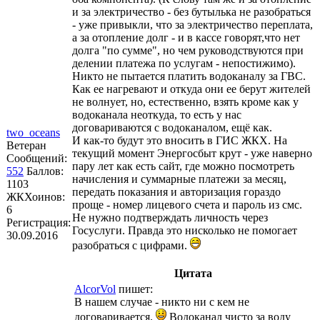
и за электричество - без бутылька не разобраться
- уже привыкли, что за электричество переплата,
а за отопление долг - и в кассе говорят,что нет
долга "по сумме", но чем руководствуются при
делении платежа по услугам - непостижимо).
Никто не пытается платить водоканалу за ГВС.
Как ее нагревают и откуда они ее берут жителей
не волнует, но, естественно, взять кроме как у
водоканала неоткуда, то есть у нас
договариваются с водоканалом, ещё как.
two_oceans
И как-то будут это вносить в ГИС ЖКХ. На
Ветеран
текущий момент Энергосбыт крут - уже наверно
Сообщений:
пару лет как есть сайт, где можно посмотреть
552
Баллов:
начисления и суммарные платежи за месяц,
1103
передать показания и авторизация гораздо
ЖКХоинов:
проще - номер лицевого счета и пароль из смс.
6
Не нужно подтверждать личность через
Регистрация:
Госуслуги. Правда это нисколько не помогает
30.09.2016
разобраться с цифрами.
Цитата
AlcorVol
пишет:
В нашем случае - никто ни с кем не
договаривается.
Водоканал чисто за воду