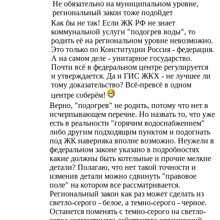
Не обязательно на муниципальном уровне,
региональный закон тоже подойдет
Как бы не так! Если ЖК РФ не знает
коммунальной услуги "подогрев воды", то
родить её на региональном уровне невозможно.
Это только по Конституции Россия - федерация.
А на самом деле - унитарное государство.
Почти всё в федеральном центре регулируется
и утверждается. Да и ГИС ЖКХ - не лучшее ли
тому доказательство? Всё-превсё в одном
центре соберём!
Верно, "подогрев" не родить, потому что нет в
исчерпывающем перечне. Но назвать то, что уже
есть в реальности "горячим водоснабжением"
либо другим подходящим пунктом и подогнать
под ЖК наверняка вполне возможно. Неужели в
федеральном законе указано в подробностях
какие должны быть котельные и прочие мелкие
детали? Полагаю, что нет такой точности и
изменив детали можно сдвинуть "правовое
поле" на котором все рассматривается.
Региональный закон как раз может сделать из
светло-серого - белое, а темно-серого - черное.
Останется поменять с темно-серого на светло-