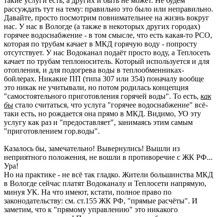
такие услуги есть, а других и быть не может. Не будем
рассуждать тут на тему: правильно это было или неправильно.
Давайте, просто посмотрим повнимательнее на жизнь вокруг
нас. У нас в Вологде (а также в некоторых других городах)
горячее водоснабжение - в том смысле, что есть какая-то РСО,
которая по трубам качает в МКД горячую воду - попросту
отсутствует. У нас Водоканал подаёт просто воду, а Теплосеть
качает по трубам теплоноситель. Который используется и для
отопления, и для подогрева воды в теплообменниках-
бойлерах. Никакие ПП (типа 307 или 354) поначалу вообще
это никак не учитывали, но потом родилась концепция
"самостоятельного приготовления горячей воды". То есть,
как
бы
стало считаться, что услуга "горячее водоснабжение" всё-
таки есть, но рождается она прямо в МКД. Видимо, УО эту
услугу как раз и "предоставляет", занимаясь этим самым
"приготовлением гор.воды".
Казалось бы, замечательно! Вывернулись! Вышли из
неприятного положения, не вошли в противоречие с ЖК РФ...
Ура!
Но на практике - не всё так гладко. Жители большинства МКД
в Вологде сейчас платят Водоканалу и Теплосети напрямую,
минуя УК. На что имеют, кстати, полное право по
законодательству: см. ст.155 ЖК РФ, "прямые расчёты". И
заметим, что к "прямому управлению" это никакого