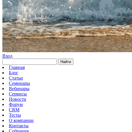
Вход
Найти
Главная
Блог
Статьи
Семинары
Вебинары
Сервисы
Новости
Форум
CRM
Тесты
О компании
Контакты
Собрания