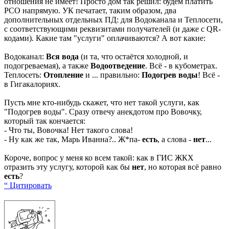
отношения не имеет! Просто дом так решил: будем платить
РСО напрямую. УК печатает, таким образом, два
дополнительных отдельных ПД: для Водоканала и Теплосети,
с соответствующими реквизитами получателей (и даже с QR-
кодами). Какие там "услуги" оплачиваются? А вот какие:
Водоканал:
Вся вода
(и та, что остаётся холодной, и
подогреваемая), а также
Водоотведение
. Всё - в кубометрах.
Теплосеть:
Отопление
и ... правильно:
Подогрев воды
! Всё -
в Гигакалориях.
Пусть мне кто-нибудь скажет, что нет такой услуги, как
"Подогрев воды". Сразу отвечу анекдотом про Вовочку,
который так кончается:
- Что ты, Вовочка! Нет такого слова!
- Ну как же так, Марь Иванна?.. Ж*па-
есть
, а слова -
нет
...
Короче, вопрос у меня ко всем такой: как в ГИС ЖКХ
отразить эту услугу, которой как бы
нет
, но которая всё равно
есть
?
“ Цитировать