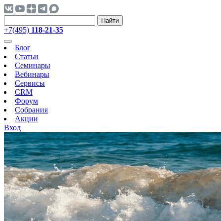
Найти
+7(495)
118-21-35
Блог
Статьи
Семинары
Вебинары
Сервисы
CRM
Форум
Собрания
Акции
Вход