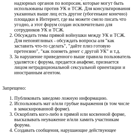
надзорных органов по вопросам, которые могут быть
использованы против УК и ТСЖ. Для консультирования
указанных выше лиц есть другие (убогенькие конечно)
площадки в Интернет, где вы можете смело писать что
угодно, а этот форум создан исключительно для
сотрудников УК и ТСЖ.
Обсуждать темы прямой войнушки между УК и ТСЖ.
Для непонятливых - обсуждать вопросы аля "как
заставить что-то сделать", "дайте плиз готовую
претензию", "как поиметь денег с другой УК" и т.д.
За нарушение приведенного выше правила пользователь
удаляется с форума, предается анафеме, признается
лицом нетрадициональной сексуальной ориентации и
иностранным агентом.
Запрещено:
Публиковать заведомо ложнyю инфоpмацию.
Использовать мат и/или грубые выражения (в том числе
в замаскированной форме).
Оскорблять кого-либо в прямой или косвенной форме,
высказывать неуважение и/или хамить участникам
форума.
Создавать сообщения, наpyшающие действyющее