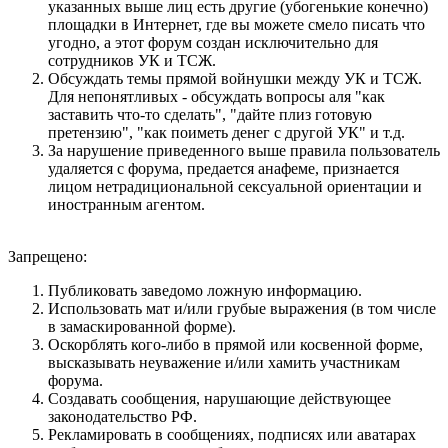
указанных выше лиц есть другие (убогенькие конечно)
площадки в Интернет, где вы можете смело писать что
угодно, а этот форум создан исключительно для
сотрудников УК и ТСЖ.
Обсуждать темы прямой войнушки между УК и ТСЖ.
Для непонятливых - обсуждать вопросы аля "как
заставить что-то сделать", "дайте плиз готовую
претензию", "как поиметь денег с другой УК" и т.д.
За нарушение приведенного выше правила пользователь
удаляется с форума, предается анафеме, признается
лицом нетрадициональной сексуальной ориентации и
иностранным агентом.
Запрещено:
Публиковать заведомо ложнyю инфоpмацию.
Использовать мат и/или грубые выражения (в том числе
в замаскированной форме).
Оскорблять кого-либо в прямой или косвенной форме,
высказывать неуважение и/или хамить участникам
форума.
Создавать сообщения, наpyшающие действyющее
законодательство РФ.
Рекламировать в сообщениях, подписях или аватарах