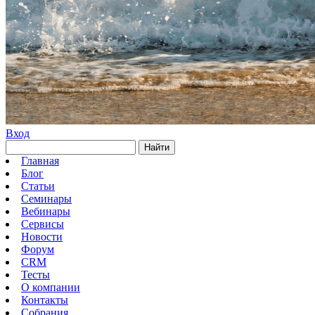
Вход
Найти
Главная
Блог
Статьи
Семинары
Вебинары
Сервисы
Новости
Форум
CRM
Тесты
О компании
Контакты
Собрания