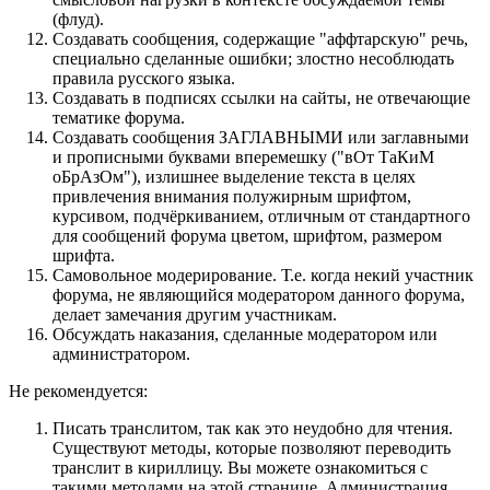
(флуд).
Создавать сообщения, содержащие "аффтарскую" речь,
специально сделанные ошибки; злостно несоблюдать
правила русского языка.
Создавать в подписях ссылки на сайты, не отвечающие
тематике форума.
Cоздавать сообщения ЗАГЛАВНЫМИ или заглавными
и прописными буквами вперемешку ("вОт ТаКиМ
оБрАзОм"), излишнее выделение текста в целях
привлечения внимания полужирным шрифтом,
курсивом, подчёркиванием, отличным от стандартного
для сообщений форума цветом, шрифтом, размером
шрифта.
Самовольное модерирование. Т.е. когда некий участник
форума, не являющийся модератором данного форума,
делает замечания другим участникам.
Обсуждать наказания, сделанные модератором или
администратором.
Не рекомендуется:
Писать транслитом, так как это неудобно для чтения.
Существуют методы, которые позволяют переводить
транслит в кириллицу. Вы можете ознакомиться с
такими методами на этой странице. Администрация