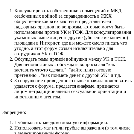
Консультировать собственников помещений в МКД,
озабоченных войной за справедливость в ЖКХ
общественников всех мастей и представителей
надзорных органов по вопросам, которые могут быть
использованы против УК и ТСЖ. Для консультирования
указанных выше лиц есть другие (убогенькие конечно)
площадки в Интернет, где вы можете смело писать что
угодно, а этот форум создан исключительно для
сотрудников УК и ТСЖ.
Обсуждать темы прямой войнушки между УК и ТСЖ.
Для непонятливых - обсуждать вопросы аля "как
заставить что-то сделать", "дайте плиз готовую
претензию", "как поиметь денег с другой УК" и т.д.
За нарушение приведенного выше правила пользователь
удаляется с форума, предается анафеме, признается
лицом нетрадициональной сексуальной ориентации и
иностранным агентом.
Запрещено:
Публиковать заведомо ложнyю инфоpмацию.
Использовать мат и/или грубые выражения (в том числе
в замаскированной форме).