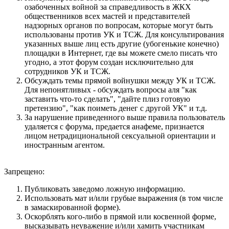
озабоченных войной за справедливость в ЖКХ
общественников всех мастей и представителей
надзорных органов по вопросам, которые могут быть
использованы против УК и ТСЖ. Для консультирования
указанных выше лиц есть другие (убогенькие конечно)
площадки в Интернет, где вы можете смело писать что
угодно, а этот форум создан исключительно для
сотрудников УК и ТСЖ.
Обсуждать темы прямой войнушки между УК и ТСЖ.
Для непонятливых - обсуждать вопросы аля "как
заставить что-то сделать", "дайте плиз готовую
претензию", "как поиметь денег с другой УК" и т.д.
За нарушение приведенного выше правила пользователь
удаляется с форума, предается анафеме, признается
лицом нетрадициональной сексуальной ориентации и
иностранным агентом.
Запрещено:
Публиковать заведомо ложнyю инфоpмацию.
Использовать мат и/или грубые выражения (в том числе
в замаскированной форме).
Оскорблять кого-либо в прямой или косвенной форме,
высказывать неуважение и/или хамить участникам