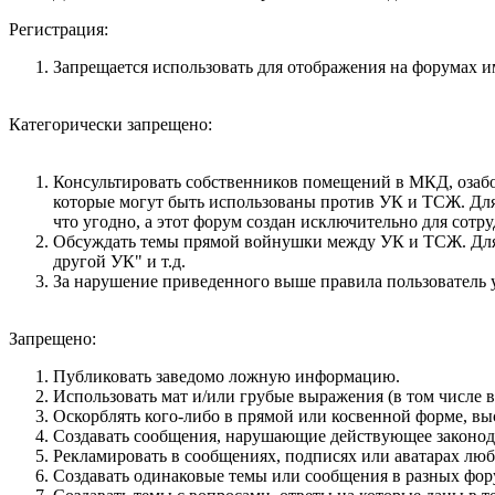
Регистрация:
Запрещается использовать для отображения на форумах име
Категорически запрещено:
Консультировать собственников помещений в МКД, озабо
которые могут быть использованы против УК и ТСЖ. Для 
что угодно, а этот форум создан исключительно для сот
Обсуждать темы прямой войнушки между УК и ТСЖ. Для не
другой УК" и т.д.
За нарушение приведенного выше правила пользователь у
Запрещено:
Публиковать заведомо ложнyю инфоpмацию.
Использовать мат и/или грубые выражения (в том числе 
Оскорблять кого-либо в прямой или косвенной форме, вы
Создавать сообщения, наpyшающие действyющее законод
Рекламировать в сообщениях, подписях или аватарах лю
Создавать одинаковые темы или сообщения в разных фор