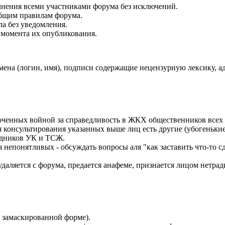
лнения всеми участниками форума без исключений.
бщим правилам форума.
ла без уведомления.
 момента их опубликования.
на (логин, имя), подписи содержащие нецензурную лексику, адре
ченных войной за справедливость в ЖКХ общественников всех м
консультирования указанных выше лиц есть другие (убогенькие
рудников УК и ТСЖ.
понятливых - обсуждать вопросы аля "как заставить что-то сде
даляется с форума, предается анафеме, признается лицом нетр
в замаскированной форме).