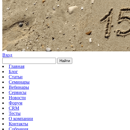
Вход
Найти
Главная
Блог
Статьи
Семинары
Вебинары
Сервисы
Новости
Форум
CRM
Тесты
О компании
Контакты
Собрания