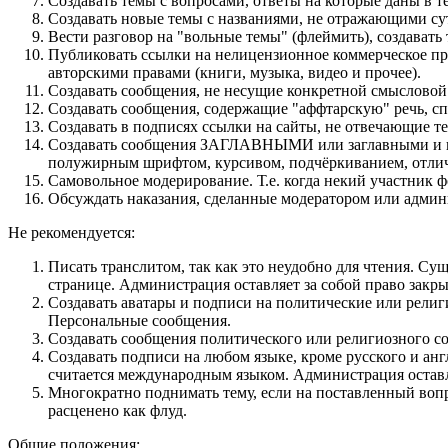
Создавать темы с вопросами, ответы на которые даны в т
Создавать новые темы с названиями, не отражающими су
Вести разговор на "вольные темы" (флеймить), создават
Публиковать ссылки на нелицензионное коммерческое про
авторскими правами (книги, музыка, видео и прочее).
Создавать сообщения, не несущие конкретной смысловой 
Создавать сообщения, содержащие "аффтарскую" речь, сп
Создавать в подписях ссылки на сайты, не отвечающие т
Cоздавать сообщения ЗАГЛАВНЫМИ или заглавными и пр
полужирным шрифтом, курсивом, подчёркиванием, отлич
Самовольное модерирование. Т.е. когда некий участник 
Обсуждать наказания, сделанные модератором или админ
Не рекомендуется:
Писать транслитом, так как это неудобно для чтения. С
странице. Администрация оставляет за собой право закр
Создавать аватары и подписи на политические или религ
Персональные сообщения.
Создавать сообщения политического или религиозного со
Создавать подписи на любом языке, кроме русского и ан
считается международным языком. Администрация оставля
Многократно поднимать тему, если на поставленный вопр
расценено как флуд.
Общие положения: