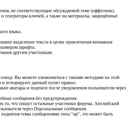
щения, не соответствующие обсуждаемой теме (оффтопик).
) и генераторы ключей, а также на материалы, защищённые
ого языка.
нее выделение текста в целях привлечения внимания
размером шрифта.
ечания другим участникам.
иллицу. Вы можете ознакомиться с такими методами на этой
ом и игнорируют данный пункт правил.
акие аватары и подписи после уведомления пользователя через
добные сообщения без предупреждения.
ть то, что пишут остальные участники форума. Английский
льзователя через Персональные сообщения.
 поднятия темы сообщениями типа "up", это может быть