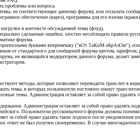
еме FAQ.
ть проблемы или вопроса.
ь темы, не соответствующие данному форуму, или отсылать сооб
грамное обеспечение (варез), программы для его взлома (краки
нагрузки в контексте обсуждаемой темы (флуд).
ециально сделанные ошибки; злостно несоблюдать правила русск
ематике форума.
описными буквами вперемешку ("вОт ТаКиМ оБрАзОм"), излиш
ным от стандартного для сообщений форума цветом, шрифтом, 
форума, не являющийся модератором данного форума, делает зам
истратором.
уществуют методы, которые позволяют переводить транслит в кир
ывать темы, в которых пользователи постоянно пишут транслит
иозные темы. Администрация оставляет за собой право удалять т
держания. Администрация оставляет за собой право удалять по
глийского. Пользователи русскоязычного форума должны понима
ет за собой право удалять такие подписи после уведомления по
ос ответ не был получен своевременно. В случае многократного