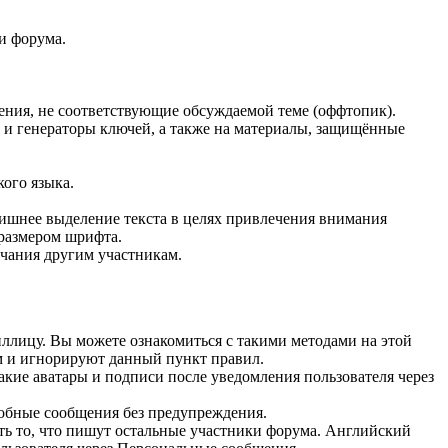
и форума.
щения, не соответствующие обсуждаемой теме (оффтопик).
) и генераторы ключей, а также на материалы, защищённые
ого языка.
нее выделение текста в целях привлечения внимания
размером шрифта.
ечания другим участникам.
иллицу. Вы можете ознакомиться с такими методами на этой
ом и игнорируют данный пункт правил.
акие аватары и подписи после уведомления пользователя через
добные сообщения без предупреждения.
ть то, что пишут остальные участники форума. Английский