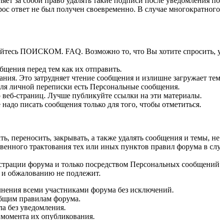
ет за собой право удалять такие подписи после уведомления по
ос ответ не был получен своевременно. В случае многократного
зуйтесь ПОИСКОМ. FAQ. Возможно то, что Вы хотите спросить, 
бщения перед тем как их отправить.
ия. Это затрудняет чтение сообщения и излишне загружает тем
Для личной переписки есть Персональные сообщения.
 веб-страниц. Лучше публикуйте ссылки на эти материалы.
 надо писать сообщения только для того, чтобы отметиться.
, переносить, закрывать, а также удалять сообщения и темы, 
нного трактования тех или иных пунктов правил форума в случ
страции форума и только посредством Персональных сообщений
 и обжалованию не подлежит.
лнения всеми участниками форума без исключений.
бщим правилам форума.
ла без уведомления.
 момента их опубликования.