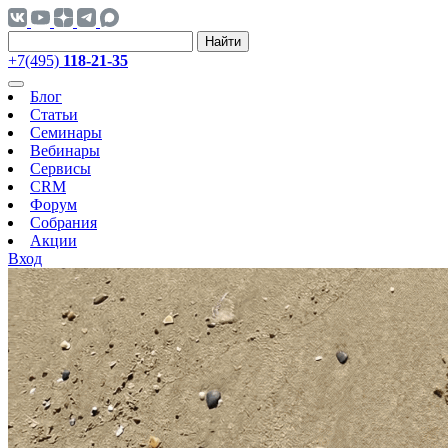
Найти
+7(495)
118-21-35
Блог
Статьи
Семинары
Вебинары
Сервисы
CRM
Форум
Собрания
Акции
Вход