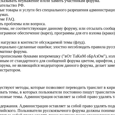
сказывать неуважение и/или хамить участникам форума.
ательство РФ.
бые товары и услуги без специального разрешения администраци
умах.
еме FAQ.
ть проблемы или вопроса.
ь темы, не соответствующие данному форуму, или отсылать сооб
грамное обеспечение (варез), программы для его взлома (краки
нагрузки в контексте обсуждаемой темы (флуд).
ециально сделанные ошибки; злостно несоблюдать правила русск
ематике форума.
описными буквами вперемешку ("вОт ТаКиМ оБрАзОм"), излиш
ным от стандартного для сообщений форума цветом, шрифтом, 
форума, не являющийся модератором данного форума, делает зам
истратором.
уществуют методы, которые позволяют переводить транслит в кир
ывать темы, в которых пользователи постоянно пишут транслит
иозные темы. Администрация оставляет за собой право удалять т
держания. Администрация оставляет за собой право удалять по
глийского. Пользователи русскоязычного форума должны понима