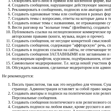
Оскорблять кого-либо в прямой или косвенной форме, вы
Создавать сообщения, наpyшающие действyющее законод
Рекламировать в сообщениях, подписях или аватарах лю
Создавать одинаковые темы или сообщения в разных фор
Создавать темы с вопросами, ответы на которые даны в т
Создавать новые темы с названиями, не отражающими су
Вести разговор на "вольные темы" (флеймить), создават
Публиковать ссылки на нелицензионное коммерческое про
авторскими правами (книги, музыка, видео и прочее).
Создавать сообщения, не несущие конкретной смысловой 
Создавать сообщения, содержащие "аффтарскую" речь, сп
Создавать в подписях ссылки на сайты, не отвечающие т
Cоздавать сообщения ЗАГЛАВНЫМИ или заглавными и пр
полужирным шрифтом, курсивом, подчёркиванием, отлич
Самовольное модерирование. Т.е. когда некий участник 
Обсуждать наказания, сделанные модератором или админ
Не рекомендуется:
Писать транслитом, так как это неудобно для чтения. С
странице. Администрация оставляет за собой право закр
Создавать аватары и подписи на политические или религ
Персональные сообщения.
Создавать сообщения политического или религиозного со
Создавать подписи на любом языке, кроме русского и ан