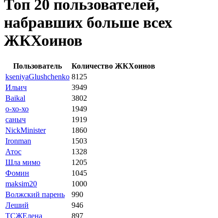
Топ 20 пользователей,
набравших больше всех
ЖКХоинов
Пользователь
Количество ЖКХоинов
kseniyaGlushchenko
8125
Ильич
3949
Baikal
3802
о-хо-хо
1949
саныч
1919
NickMinister
1860
Ironman
1503
Атос
1328
Шла мимо
1205
Фомин
1045
maksim20
1000
Волжский парень
990
Леший
946
ТСЖЕлена
897