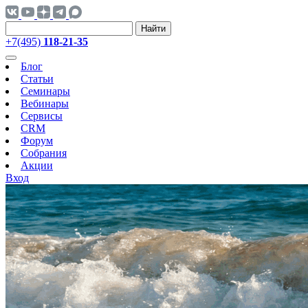
Найти
+7(495)
118-21-35
Блог
Статьи
Семинары
Вебинары
Сервисы
CRM
Форум
Собрания
Акции
Вход