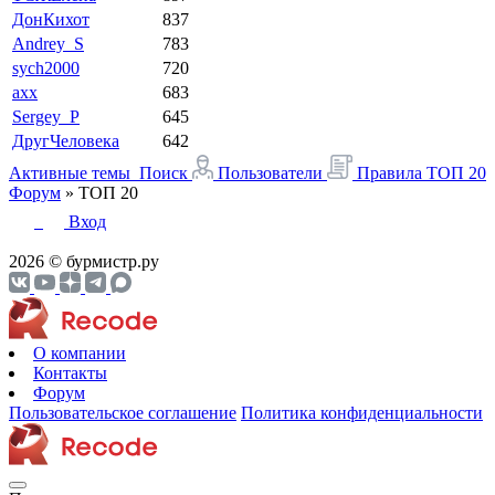
ДонКихот
837
Andrey_S
783
sych2000
720
axx
683
Sergey_P
645
ДругЧеловека
642
Активные темы
Поиск
Пользователи
Правила
ТОП 20
Форум
»
ТОП 20
Вход
2026 © бурмистр.ру
О компании
Контакты
Форум
Пользовательское соглашение
Политика конфиденциальности