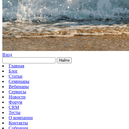
Вход
Найти
Главная
Блог
Статьи
Семинары
Вебинары
Сервисы
Новости
Форум
CRM
Тесты
О компании
Контакты
Собрания